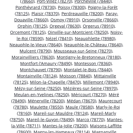
(78660)
,
Port-Villez (78270)
,
Porcheville (78440)
,
Ponthévrard (78730)
,
Poissy (78300)
,
Poigny-la-Forêt
(78125)
,
Plaisir (78370)
,
Perdreauville (78200)
,
Paray-
Douaville (78660)
,
Osmoy (78910)
,
Orsonville (78660)
,
Orphin (78125)
,
Orgeval (78630)
,
Orgerus (78910)
,
Orcemont (78125)
,
Oinville-sur-Montcient (78250)
,
Noisy-
le-Roi (78590)
,
Nézel (78410)
,
Neauphlette (78980)
,
Neauphle-le-Vieux (78640)
,
Neauphle-le-Château (78640)
,
Mulcent (78790)
,
Mousseaux-sur-Seine (78270)
,
Morainvilliers (78630)
,
Montigny-le-Bretonneux (78180)
,
Montfort-l’Amaury (78490)
,
Montesson (78360)
,
Montchauvet (78790)
,
Montalet-le-Bois (78440)
,
Montainville (78124)
,
Moisson (78840)
,
Mittainville
(78125)
,
Milon-la-Chapelle (78470)
,
Millemont (78940)
,
Mézy-sur-Seine (78250)
,
Mézières-sur-Seine (78970)
,
Meulan-en-Yvelines (78250)
,
Méricourt (78270)
,
Méré
(78490)
,
Ménerville (78200)
,
Médan (78670)
,
Maurecourt
(78780)
,
Maulette (78550)
,
Maule (78580)
,
Marly-le-Roi
(78160)
,
Mareil-sur-Mauldre (78124)
,
Mareil-Marly
(78750)
,
Mareil-le-Guyon (78490)
,
Marcq (78770)
,
Mantes-
la-Ville (78711)
,
Mantes-la-Jolie (78200)
,
Maisons-Laffitte
(78600)
,
Magny-les-Hameaux (78114)
,
Magnanville