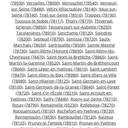
(78930)
,
Versailles (78000)
,
Vernouillet (78540)
,
Verneuil-
sur-Seine (78480)
,
Vélizy-Villacoublay (78140)
,
Vaux-sur-
Seine (78740)
,
Triel-sur-Seine (78510)
,
Trappes (78190)
,
Toussus-le-Noble (78117)
,
Thoiry (78770)
,
Thiverval-
Grignon (78850)
,
Tessancourt-sur-Aubette (78250)
,
Tacoignières (78910)
,
Sonchamp (78120)
,
Soindres
(78200)
,
Septeuil (78790)
,
Senlisse (78720)
,
Saulx-
Marchais (78650)
,
Sartrouville (78500)
,
Sainte-Mesme
(78730)
,
Saint-Rémy-l’Honoré (78690)
,
Saint-Rémy-lès-
Chevreuse (78470)
,
Saint-Nom-la-Bretêche (78860)
,
Saint-
Martin-la-Garenne (78520)
,
Saint-Martin-de-Bréthencourt
(78660)
,
Saint-Léger-en-Yvelines (78610)
,
Saint-Lambert
(78470)
,
Saint-Illiers-le-Bois (78980)
,
Saint-Illiers-la-Ville
(78980)
,
Saint-Hilarion (78125)
,
Saint-Germain-en-Laye
(78100)
,
Saint-Germain-de-la-Grange (78640)
,
Saint-Forget
(78720)
,
Saint-Cyr-l’École (78210)
,
Saint-Arnoult-en-
Yvelines (78730)
,
Sailly (78440)
,
Rosny-sur-Seine (78710)
,
Rosay (78790)
,
Romainville (93230)
,
Rolleboise (78270)
,
Rocquencourt (78150)
,
Rochefort-en-Yvelines (78730)
,
Rennemoulin (78590)
,
Rambouillet (78120)
,
Raizeux
(78125)
,
Prunay-le-Temple (78910)
,
Prunay-en-Yvelines