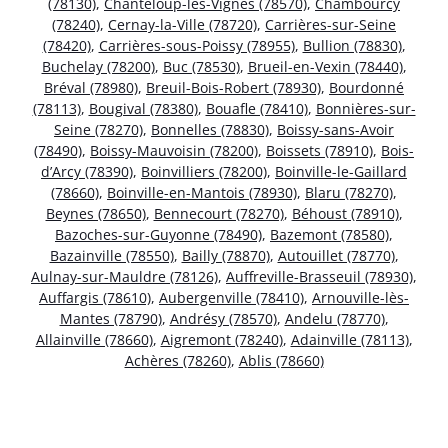
(78130)
,
Chanteloup-les-Vignes (78570)
,
Chambourcy
(78240)
,
Cernay-la-Ville (78720)
,
Carrières-sur-Seine
(78420)
,
Carrières-sous-Poissy (78955)
,
Bullion (78830)
,
Buchelay (78200)
,
Buc (78530)
,
Brueil-en-Vexin (78440)
,
Bréval (78980)
,
Breuil-Bois-Robert (78930)
,
Bourdonné
(78113)
,
Bougival (78380)
,
Bouafle (78410)
,
Bonnières-sur-
Seine (78270)
,
Bonnelles (78830)
,
Boissy-sans-Avoir
(78490)
,
Boissy-Mauvoisin (78200)
,
Boissets (78910)
,
Bois-
d’Arcy (78390)
,
Boinvilliers (78200)
,
Boinville-le-Gaillard
(78660)
,
Boinville-en-Mantois (78930)
,
Blaru (78270)
,
Beynes (78650)
,
Bennecourt (78270)
,
Béhoust (78910)
,
Bazoches-sur-Guyonne (78490)
,
Bazemont (78580)
,
Bazainville (78550)
,
Bailly (78870)
,
Autouillet (78770)
,
Aulnay-sur-Mauldre (78126)
,
Auffreville-Brasseuil (78930)
,
Auffargis (78610)
,
Aubergenville (78410)
,
Arnouville-lès-
Mantes (78790)
,
Andrésy (78570)
,
Andelu (78770)
,
Allainville (78660)
,
Aigremont (78240)
,
Adainville (78113)
,
Achères (78260)
,
Ablis (78660)