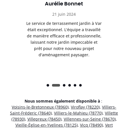
Aurélie Bonnet
21 juin 2024
à Var
Le service de terrassement jardin à Var
Le s
illé
était exceptionnel. L'équipe a travaillé
éta
lle,
de manière efficace et professionnelle,
de 
et
laissant notre jardin impeccable et
l
t
prêt pour notre nouveau projet
d'aménagement paysager.
Nous sommes également disponible à
:
Voisins-le-Bretonneux (78960)
,
Viroflay (78220)
,
Villiers-
Saint-Fréderic (78640)
,
Villiers-le-Mahieu (78770)
,
Villette
(78930)
,
Villepreux (78450)
,
Villennes-sur-Seine (78670)
,
Vieille-Église-en-Yvelines (78125)
,
Vicq (78490)
,
Vert