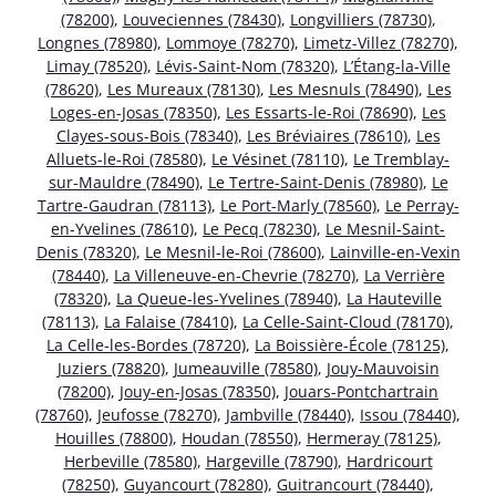
(78200)
,
Louveciennes (78430)
,
Longvilliers (78730)
,
Longnes (78980)
,
Lommoye (78270)
,
Limetz-Villez (78270)
,
Limay (78520)
,
Lévis-Saint-Nom (78320)
,
L’Étang-la-Ville
(78620)
,
Les Mureaux (78130)
,
Les Mesnuls (78490)
,
Les
Loges-en-Josas (78350)
,
Les Essarts-le-Roi (78690)
,
Les
Clayes-sous-Bois (78340)
,
Les Bréviaires (78610)
,
Les
Alluets-le-Roi (78580)
,
Le Vésinet (78110)
,
Le Tremblay-
sur-Mauldre (78490)
,
Le Tertre-Saint-Denis (78980)
,
Le
Tartre-Gaudran (78113)
,
Le Port-Marly (78560)
,
Le Perray-
en-Yvelines (78610)
,
Le Pecq (78230)
,
Le Mesnil-Saint-
Denis (78320)
,
Le Mesnil-le-Roi (78600)
,
Lainville-en-Vexin
(78440)
,
La Villeneuve-en-Chevrie (78270)
,
La Verrière
(78320)
,
La Queue-les-Yvelines (78940)
,
La Hauteville
(78113)
,
La Falaise (78410)
,
La Celle-Saint-Cloud (78170)
,
La Celle-les-Bordes (78720)
,
La Boissière-École (78125)
,
Juziers (78820)
,
Jumeauville (78580)
,
Jouy-Mauvoisin
(78200)
,
Jouy-en-Josas (78350)
,
Jouars-Pontchartrain
(78760)
,
Jeufosse (78270)
,
Jambville (78440)
,
Issou (78440)
,
Houilles (78800)
,
Houdan (78550)
,
Hermeray (78125)
,
Herbeville (78580)
,
Hargeville (78790)
,
Hardricourt
(78250)
,
Guyancourt (78280)
,
Guitrancourt (78440)
,