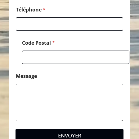
i
l
Téléphone
*
Code Postal
*
Message
ENVOYER