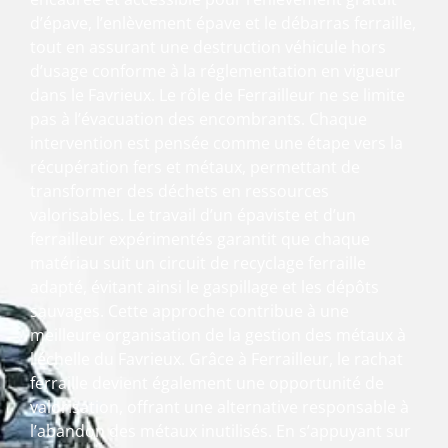
d’épave, l’enlèvement épave et le débarras ferraille,
tout en assurant une destruction véhicule hors
d’usage conforme à la réglementation en vigueur
dans le Favrieux. Le rôle de Ferrailleur ne se limite
pas à l’évacuation des encombrants. Chaque
intervention est pensée comme une étape vers la
récupération fers et métaux, permettant de
transformer des déchets en ressources
valorisables. Le travail d’un épaviste et d’un
ferrailleur expérimentés garantit que chaque
matériau suit un circuit de recyclage ferraille
adapté, évitant ainsi le gaspillage et les dépôts
sauvages. Cette approche contribue à une
meilleure organisation de la gestion des métaux à
l’échelle du Favrieux. Grâce à Ferrailleur, le rachat
ferraille devient également une opportunité de
valorisation, offrant une alternative responsable à
l’abandon des métaux inutilisés. En s’appuyant sur