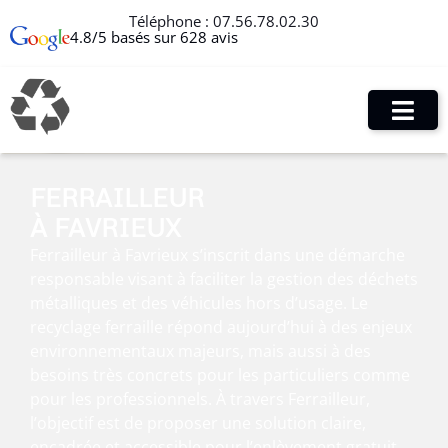
Téléphone :
07.56.78.02.30
4.8/5 basés sur 628 avis
FERRAILLEUR
À FAVRIEUX
Ferrailleur à Favrieux s’inscrit dans une démarche
responsable visant à faciliter la gestion des déchets
métalliques et des véhicules hors d’usage. Le
recyclage ferraille répond aujourd’hui à des enjeux
environnementaux majeurs, mais aussi à des
besoins très concrets pour les particuliers comme
pour les professionnels. À travers Ferrailleur,
l’objectif est de proposer une solution claire,
encadrée et accessible pour l’enlèvement gratuit