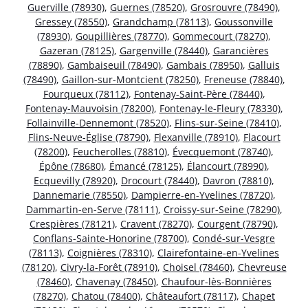
Guerville (78930)
,
Guernes (78520)
,
Grosrouvre (78490)
,
Gressey (78550)
,
Grandchamp (78113)
,
Goussonville
(78930)
,
Goupillières (78770)
,
Gommecourt (78270)
,
Gazeran (78125)
,
Gargenville (78440)
,
Garancières
(78890)
,
Gambaiseuil (78490)
,
Gambais (78950)
,
Galluis
(78490)
,
Gaillon-sur-Montcient (78250)
,
Freneuse (78840)
,
Fourqueux (78112)
,
Fontenay-Saint-Père (78440)
,
Fontenay-Mauvoisin (78200)
,
Fontenay-le-Fleury (78330)
,
Follainville-Dennemont (78520)
,
Flins-sur-Seine (78410)
,
Flins-Neuve-Église (78790)
,
Flexanville (78910)
,
Flacourt
(78200)
,
Feucherolles (78810)
,
Évecquemont (78740)
,
Épône (78680)
,
Émancé (78125)
,
Élancourt (78990)
,
Ecquevilly (78920)
,
Drocourt (78440)
,
Davron (78810)
,
Dannemarie (78550)
,
Dampierre-en-Yvelines (78720)
,
Dammartin-en-Serve (78111)
,
Croissy-sur-Seine (78290)
,
Crespières (78121)
,
Cravent (78270)
,
Courgent (78790)
,
Conflans-Sainte-Honorine (78700)
,
Condé-sur-Vesgre
(78113)
,
Coignières (78310)
,
Clairefontaine-en-Yvelines
(78120)
,
Civry-la-Forêt (78910)
,
Choisel (78460)
,
Chevreuse
(78460)
,
Chavenay (78450)
,
Chaufour-lès-Bonnières
(78270)
,
Chatou (78400)
,
Châteaufort (78117)
,
Chapet