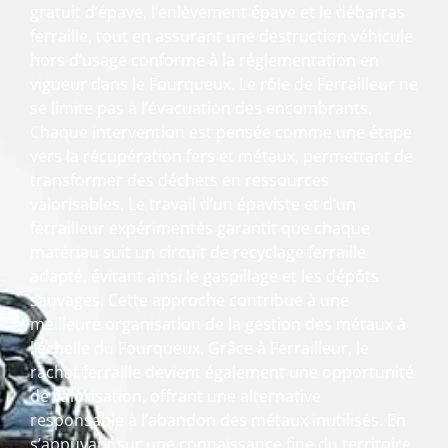
gratuit d’épave, l’enlèvement épave et le débarras
ferraille, tout en assurant une destruction véhicule
hors d’usage conforme à la réglementation en
vigueur dans le Fourqueux. Le rôle de Ferrailleur ne
se limite pas à l’évacuation des encombrants.
Chaque intervention est pensée comme une étape
vers la récupération fers et métaux, permettant de
transformer des déchets en ressources
valorisables. Le travail d’un épaviste et d’un
ferrailleur expérimentés garantit que chaque
matériau suit un circuit de recyclage ferraille
adapté, évitant ainsi le gaspillage et les dépôts
sauvages. Cette approche contribue à une
meilleure organisation de la gestion des métaux à
l’échelle du Fourqueux. Grâce à Ferrailleur, le
rachat ferraille devient également une opportunité
de valorisation, offrant une alternative
responsable à l’abandon des métaux inutilisés. En
s’appuyant sur une connaissance fine du territoire,