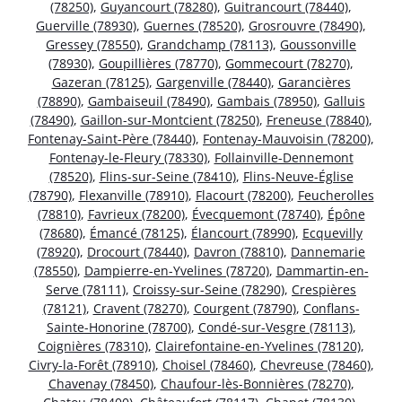
(78250)
,
Guyancourt (78280)
,
Guitrancourt (78440)
,
Guerville (78930)
,
Guernes (78520)
,
Grosrouvre (78490)
,
Gressey (78550)
,
Grandchamp (78113)
,
Goussonville
(78930)
,
Goupillières (78770)
,
Gommecourt (78270)
,
Gazeran (78125)
,
Gargenville (78440)
,
Garancières
(78890)
,
Gambaiseuil (78490)
,
Gambais (78950)
,
Galluis
(78490)
,
Gaillon-sur-Montcient (78250)
,
Freneuse (78840)
,
Fontenay-Saint-Père (78440)
,
Fontenay-Mauvoisin (78200)
,
Fontenay-le-Fleury (78330)
,
Follainville-Dennemont
(78520)
,
Flins-sur-Seine (78410)
,
Flins-Neuve-Église
(78790)
,
Flexanville (78910)
,
Flacourt (78200)
,
Feucherolles
(78810)
,
Favrieux (78200)
,
Évecquemont (78740)
,
Épône
(78680)
,
Émancé (78125)
,
Élancourt (78990)
,
Ecquevilly
(78920)
,
Drocourt (78440)
,
Davron (78810)
,
Dannemarie
(78550)
,
Dampierre-en-Yvelines (78720)
,
Dammartin-en-
Serve (78111)
,
Croissy-sur-Seine (78290)
,
Crespières
(78121)
,
Cravent (78270)
,
Courgent (78790)
,
Conflans-
Sainte-Honorine (78700)
,
Condé-sur-Vesgre (78113)
,
Coignières (78310)
,
Clairefontaine-en-Yvelines (78120)
,
Civry-la-Forêt (78910)
,
Choisel (78460)
,
Chevreuse (78460)
,
Chavenay (78450)
,
Chaufour-lès-Bonnières (78270)
,