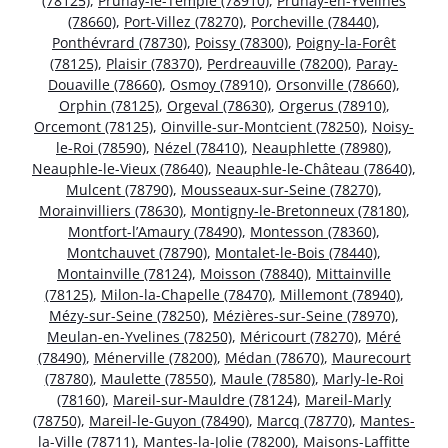
(78125)
,
Prunay-le-Temple (78910)
,
Prunay-en-Yvelines
(78660)
,
Port-Villez (78270)
,
Porcheville (78440)
,
Ponthévrard (78730)
,
Poissy (78300)
,
Poigny-la-Forêt
(78125)
,
Plaisir (78370)
,
Perdreauville (78200)
,
Paray-
Douaville (78660)
,
Osmoy (78910)
,
Orsonville (78660)
,
Orphin (78125)
,
Orgeval (78630)
,
Orgerus (78910)
,
Orcemont (78125)
,
Oinville-sur-Montcient (78250)
,
Noisy-
le-Roi (78590)
,
Nézel (78410)
,
Neauphlette (78980)
,
Neauphle-le-Vieux (78640)
,
Neauphle-le-Château (78640)
,
Mulcent (78790)
,
Mousseaux-sur-Seine (78270)
,
Morainvilliers (78630)
,
Montigny-le-Bretonneux (78180)
,
Montfort-l’Amaury (78490)
,
Montesson (78360)
,
Montchauvet (78790)
,
Montalet-le-Bois (78440)
,
Montainville (78124)
,
Moisson (78840)
,
Mittainville
(78125)
,
Milon-la-Chapelle (78470)
,
Millemont (78940)
,
Mézy-sur-Seine (78250)
,
Mézières-sur-Seine (78970)
,
Meulan-en-Yvelines (78250)
,
Méricourt (78270)
,
Méré
(78490)
,
Ménerville (78200)
,
Médan (78670)
,
Maurecourt
(78780)
,
Maulette (78550)
,
Maule (78580)
,
Marly-le-Roi
(78160)
,
Mareil-sur-Mauldre (78124)
,
Mareil-Marly
(78750)
,
Mareil-le-Guyon (78490)
,
Marcq (78770)
,
Mantes-
la-Ville (78711)
,
Mantes-la-Jolie (78200)
,
Maisons-Laffitte