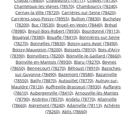
Chatou (78400)
,
Châteaufort (78117)
,
Chapet (78130)
,
Chanteloup-les-Vignes (78570)
,
Chambourcy (78240)
,
Cernay-la-Ville (78720)
,
Carrières-sur-Seine (78420)
,
Carrières-sous-Poissy (78955)
,
Bullion (78830)
,
Buchelay
(78200)
,
Buc (78530)
,
Brueil-en-Vexin (78440)
,
Bréval
(78980)
,
Breuil-Bois-Robert (78930)
,
Bourdonné (78113)
,
Bougival (78380)
,
Bouafle (78410)
,
Bonnières-sur-Seine
(78270)
,
Bonnelles (78830)
,
Boissy-sans-Avoir (78490)
,
Boissy-Mauvoisin (78200)
,
Boissets (78910)
,
Bois-d’Arcy
(78390)
,
Boinvilliers (78200)
,
Boinville-le-Gaillard (78660)
,
Boinville-en-Mantois (78930)
,
Blaru (78270)
,
Beynes
(78650)
,
Bennecourt (78270)
,
Béhoust (78910)
,
Bazoches-
sur-Guyonne (78490)
,
Bazemont (78580)
,
Bazainville
(78550)
,
Bailly (78870)
,
Autouillet (78770)
,
Aulnay-sur-
Mauldre (78126)
,
Auffreville-Brasseuil (78930)
,
Auffargis
(78610)
,
Aubergenville (78410)
,
Arnouville-lès-Mantes
(78790)
,
Andrésy (78570)
,
Andelu (78770)
,
Allainville
(78660)
,
Aigremont (78240)
,
Adainville (78113)
,
Achères
(78260)
,
Ablis (78660)