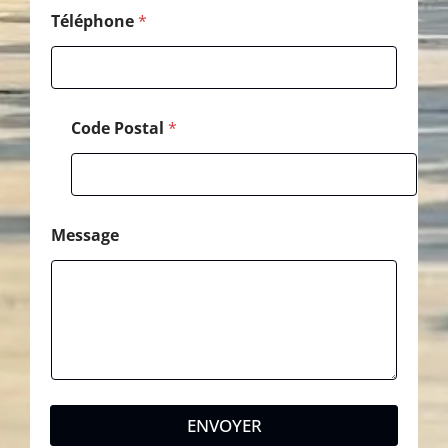
i
l
Téléphone
*
*
Code Postal
*
Message
ENVOYER