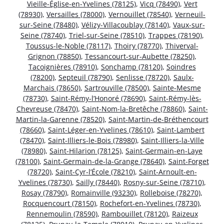
Vieille-Église-en-Yvelines (78125)
,
Vicq (78490)
,
Vert
(78930)
,
Versailles (78000)
,
Vernouillet (78540)
,
Verneuil-
sur-Seine (78480)
,
Vélizy-Villacoublay (78140)
,
Vaux-sur-
Seine (78740)
,
Triel-sur-Seine (78510)
,
Trappes (78190)
,
Toussus-le-Noble (78117)
,
Thoiry (78770)
,
Thiverval-
Grignon (78850)
,
Tessancourt-sur-Aubette (78250)
,
Tacoignières (78910)
,
Sonchamp (78120)
,
Soindres
(78200)
,
Septeuil (78790)
,
Senlisse (78720)
,
Saulx-
Marchais (78650)
,
Sartrouville (78500)
,
Sainte-Mesme
(78730)
,
Saint-Rémy-l’Honoré (78690)
,
Saint-Rémy-lès-
Chevreuse (78470)
,
Saint-Nom-la-Bretêche (78860)
,
Saint-
Martin-la-Garenne (78520)
,
Saint-Martin-de-Bréthencourt
(78660)
,
Saint-Léger-en-Yvelines (78610)
,
Saint-Lambert
(78470)
,
Saint-Illiers-le-Bois (78980)
,
Saint-Illiers-la-Ville
(78980)
,
Saint-Hilarion (78125)
,
Saint-Germain-en-Laye
(78100)
,
Saint-Germain-de-la-Grange (78640)
,
Saint-Forget
(78720)
,
Saint-Cyr-l’École (78210)
,
Saint-Arnoult-en-
Yvelines (78730)
,
Sailly (78440)
,
Rosny-sur-Seine (78710)
,
Rosay (78790)
,
Romainville (93230)
,
Rolleboise (78270)
,
Rocquencourt (78150)
,
Rochefort-en-Yvelines (78730)
,
Rennemoulin (78590)
,
Rambouillet (78120)
,
Raizeux