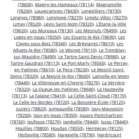
(78600)
,
Magny-les-Hameaux (78114)
,
Magnanville
(78200)
,
Louveciennes (78430)
,
Longvilliers (78730)
,
Longnes (78980)
,
Lommoye (78270)
,
Limetz-Villez (78270)
,
Limay (78520)
,
Lévis-Saint-Nom (78320)
,
L’Étang-la-Ville
(78620)
,
Les Mureaux (78130)
,
Les Mesnuls (78490)
,
Les
Loges-en-Josas (78350)
,
Les Essarts-le-Roi (78690)
,
Les
Clayes-sous-Bois (78340)
,
Les Bréviaires (78610)
,
Les
Alluets-le-Roi (78580)
,
Le Vésinet (78110)
,
Le Tremblay-
sur-Mauldre (78490)
,
Le Tertre-Saint-Denis (78980)
,
Le
Tartre-Gaudran (78113)
,
Le Port-Marly (78560)
,
Le Perray-
en-Yvelines (78610)
,
Le Pecq (78230)
,
Le Mesnil-Saint-
Denis (78320)
,
Le Mesnil-le-Roi (78600)
,
Lainville-en-Vexin
(78440)
,
La Villeneuve-en-Chevrie (78270)
,
La Verrière
(78320)
,
La Queue-les-Yvelines (78940)
,
La Hauteville
(78113)
,
La Falaise (78410)
,
La Celle-Saint-Cloud (78170)
,
La Celle-les-Bordes (78720)
,
La Boissière-École (78125)
,
Juziers (78820)
,
Jumeauville (78580)
,
Jouy-Mauvoisin
(78200)
,
Jouy-en-Josas (78350)
,
Jouars-Pontchartrain
(78760)
,
Jeufosse (78270)
,
Jambville (78440)
,
Issou (78440)
,
Houilles (78800)
,
Houdan (78550)
,
Hermeray (78125)
,
Herbeville (78580)
,
Hargeville (78790)
,
Hardricourt