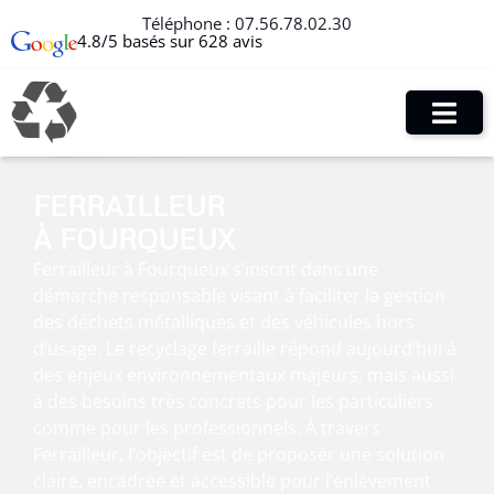
Téléphone :
07.56.78.02.30
4.8/5 basés sur 628 avis
FERRAILLEUR
À FOURQUEUX
Ferrailleur à Fourqueux s’inscrit dans une
démarche responsable visant à faciliter la gestion
des déchets métalliques et des véhicules hors
d’usage. Le recyclage ferraille répond aujourd’hui à
des enjeux environnementaux majeurs, mais aussi
à des besoins très concrets pour les particuliers
comme pour les professionnels. À travers
Ferrailleur, l’objectif est de proposer une solution
claire, encadrée et accessible pour l’enlèvement