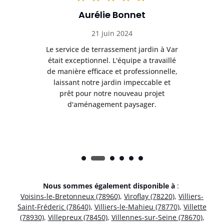
Aurélie Bonnet
21 juin 2024
à Var
Le service de terrassement jardin à Var
Le s
illé
était exceptionnel. L'équipe a travaillé
éta
lle,
de manière efficace et professionnelle,
de 
et
laissant notre jardin impeccable et
l
t
prêt pour notre nouveau projet
d'aménagement paysager.
Nous sommes également disponible à
:
Voisins-le-Bretonneux (78960)
,
Viroflay (78220)
,
Villiers-
Saint-Fréderic (78640)
,
Villiers-le-Mahieu (78770)
,
Villette
(78930)
,
Villepreux (78450)
,
Villennes-sur-Seine (78670)
,