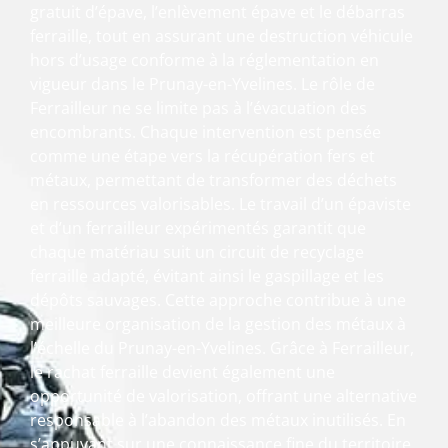
gratuit d’épave, l’enlèvement épave et le débarras
ferraille, tout en assurant une destruction véhicule
hors d’usage conforme à la réglementation en
vigueur dans le Prunay-en-Yvelines. Le rôle de
Ferrailleur ne se limite pas à l’évacuation des
encombrants. Chaque intervention est pensée
comme une étape vers la récupération fers et
métaux, permettant de transformer des déchets
en ressources valorisables. Le travail d’un épaviste
et d’un ferrailleur expérimentés garantit que
chaque matériau suit un circuit de recyclage
ferraille adapté, évitant ainsi le gaspillage et les
dépôts sauvages. Cette approche contribue à une
meilleure organisation de la gestion des métaux à
l’échelle du Prunay-en-Yvelines. Grâce à Ferrailleur,
le rachat ferraille devient également une
opportunité de valorisation, offrant une alternative
responsable à l’abandon des métaux inutilisés. En
s’appuyant sur une connaissance fine du territoire,