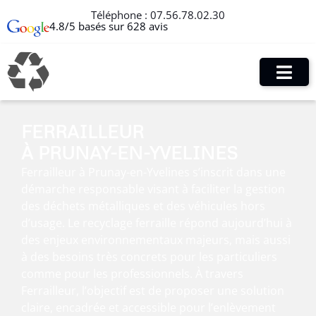
Téléphone :
07.56.78.02.30
4.8/5 basés sur 628 avis
FERRAILLEUR
À PRUNAY-EN-YVELINES
Ferrailleur à Prunay-en-Yvelines s’inscrit dans une
démarche responsable visant à faciliter la gestion
des déchets métalliques et des véhicules hors
d’usage. Le recyclage ferraille répond aujourd’hui à
des enjeux environnementaux majeurs, mais aussi
à des besoins très concrets pour les particuliers
comme pour les professionnels. À travers
Ferrailleur, l’objectif est de proposer une solution
claire, encadrée et accessible pour l’enlèvement