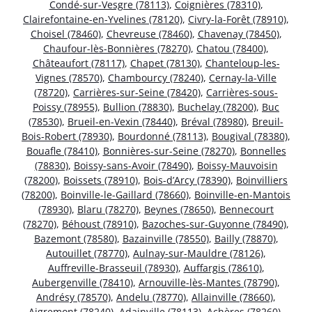
Condé-sur-Vesgre (78113)
,
Coignières (78310)
,
Clairefontaine-en-Yvelines (78120)
,
Civry-la-Forêt (78910)
,
Choisel (78460)
,
Chevreuse (78460)
,
Chavenay (78450)
,
Chaufour-lès-Bonnières (78270)
,
Chatou (78400)
,
Châteaufort (78117)
,
Chapet (78130)
,
Chanteloup-les-
Vignes (78570)
,
Chambourcy (78240)
,
Cernay-la-Ville
(78720)
,
Carrières-sur-Seine (78420)
,
Carrières-sous-
Poissy (78955)
,
Bullion (78830)
,
Buchelay (78200)
,
Buc
(78530)
,
Brueil-en-Vexin (78440)
,
Bréval (78980)
,
Breuil-
Bois-Robert (78930)
,
Bourdonné (78113)
,
Bougival (78380)
,
Bouafle (78410)
,
Bonnières-sur-Seine (78270)
,
Bonnelles
(78830)
,
Boissy-sans-Avoir (78490)
,
Boissy-Mauvoisin
(78200)
,
Boissets (78910)
,
Bois-d’Arcy (78390)
,
Boinvilliers
(78200)
,
Boinville-le-Gaillard (78660)
,
Boinville-en-Mantois
(78930)
,
Blaru (78270)
,
Beynes (78650)
,
Bennecourt
(78270)
,
Béhoust (78910)
,
Bazoches-sur-Guyonne (78490)
,
Bazemont (78580)
,
Bazainville (78550)
,
Bailly (78870)
,
Autouillet (78770)
,
Aulnay-sur-Mauldre (78126)
,
Auffreville-Brasseuil (78930)
,
Auffargis (78610)
,
Aubergenville (78410)
,
Arnouville-lès-Mantes (78790)
,
Andrésy (78570)
,
Andelu (78770)
,
Allainville (78660)
,
Aigremont (78240)
,
Adainville (78113)
,
Achères (78260)
,