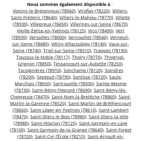
Nous sommes également disponible à
:
Voisins-le-Bretonneux (78960)
,
Viroflay (78220)
,
Villiers-
Saint-Fréderic (78640)
,
Villiers-le-Mahieu (78770)
,
Villette
(78930)
,
Villepreux (78450)
,
Villennes-sur-Seine (78670)
,
Vieille-Église-en-Yvelines (78125)
,
Vicq (78490)
,
Vert
(78930)
,
Versailles (78000)
,
Vernouillet (78540)
,
Verneuil-
sur-Seine (78480)
,
Vélizy-Villacoublay (78140)
,
Vaux-sur-
Seine (78740)
,
Triel-sur-Seine (78510)
,
Trappes (78190)
,
Toussus-le-Noble (78117)
,
Thoiry (78770)
,
Thiverval-
Grignon (78850)
,
Tessancourt-sur-Aubette (78250)
,
Tacoignières (78910)
,
Sonchamp (78120)
,
Soindres
(78200)
,
Septeuil (78790)
,
Senlisse (78720)
,
Saulx-
Marchais (78650)
,
Sartrouville (78500)
,
Sainte-Mesme
(78730)
,
Saint-Rémy-l’Honoré (78690)
,
Saint-Rémy-lès-
Chevreuse (78470)
,
Saint-Nom-la-Bretêche (78860)
,
Saint-
Martin-la-Garenne (78520)
,
Saint-Martin-de-Bréthencourt
(78660)
,
Saint-Léger-en-Yvelines (78610)
,
Saint-Lambert
(78470)
,
Saint-Illiers-le-Bois (78980)
,
Saint-Illiers-la-Ville
(78980)
,
Saint-Hilarion (78125)
,
Saint-Germain-en-Laye
(78100)
,
Saint-Germain-de-la-Grange (78640)
,
Saint-Forget
(78720)
,
Saint-Cyr-l’École (78210)
,
Saint-Arnoult-en-