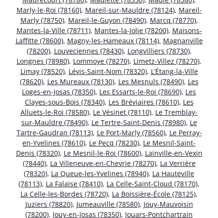
Marly-le-Roi (78160)
,
Mareil-sur-Mauldre (78124)
,
Mareil-
Marly (78750)
,
Mareil-le-Guyon (78490)
,
Marcq (78770)
,
Mantes-la-Ville (78711)
,
Mantes-la-Jolie (78200)
,
Maisons-
Laffitte (78600)
,
Magny-les-Hameaux (78114)
,
Magnanville
(78200)
,
Louveciennes (78430)
,
Longvilliers (78730)
,
Longnes (78980)
,
Lommoye (78270)
,
Limetz-Villez (78270)
,
Limay (78520)
,
Lévis-Saint-Nom (78320)
,
L’Étang-la-Ville
(78620)
,
Les Mureaux (78130)
,
Les Mesnuls (78490)
,
Les
Loges-en-Josas (78350)
,
Les Essarts-le-Roi (78690)
,
Les
Clayes-sous-Bois (78340)
,
Les Bréviaires (78610)
,
Les
Alluets-le-Roi (78580)
,
Le Vésinet (78110)
,
Le Tremblay-
sur-Mauldre (78490)
,
Le Tertre-Saint-Denis (78980)
,
Le
Tartre-Gaudran (78113)
,
Le Port-Marly (78560)
,
Le Perray-
en-Yvelines (78610)
,
Le Pecq (78230)
,
Le Mesnil-Saint-
Denis (78320)
,
Le Mesnil-le-Roi (78600)
,
Lainville-en-Vexin
(78440)
,
La Villeneuve-en-Chevrie (78270)
,
La Verrière
(78320)
,
La Queue-les-Yvelines (78940)
,
La Hauteville
(78113)
,
La Falaise (78410)
,
La Celle-Saint-Cloud (78170)
,
La Celle-les-Bordes (78720)
,
La Boissière-École (78125)
,
Juziers (78820)
,
Jumeauville (78580)
,
Jouy-Mauvoisin
(78200)
,
Jouy-en-Josas (78350)
,
Jouars-Pontchartrain