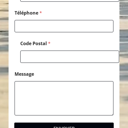
s
a
g
Téléphone
*
e
E
-
m
a
Code Postal
*
i
l
Message