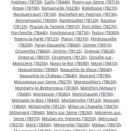
Yvelines (78730)
,
Sailly (78440)
,
Rosny-sur-Seine (78710)
,
Rosay (78790)
,
Romainville (93230)
,
Rolleboise (78270)
,
Rocquencourt (78150)
,
Rochefort-en-Yvelines (78730)
,
Rennemoulin (78590)
,
Rambouillet (78120)
,
Raizeux
(78125)
,
Prunay-le-Temple (78910)
,
Port-Villez (78270)
,
Porcheville (78440)
,
Ponthévrard (78730)
,
Poissy (78300)
,
Poigny-la-Forêt (78125)
,
Plaisir (78370)
,
Perdreauville
(78200)
,
Paray-Douaville (78660)
,
Osmoy (78910)
,
Orsonville (78660)
,
Orphin (78125)
,
Orgeval (78630)
,
Orgerus (78910)
,
Orcemont (78125)
,
Oinville-sur-
Montcient (78250)
,
Noisy-le-Roi (78590)
,
Nézel (78410)
,
Neauphlette (78980)
,
Neauphle-le-Vieux (78640)
,
Neauphle-le-Château (78640)
,
Mulcent (78790)
,
Mousseaux-sur-Seine (78270)
,
Morainvilliers (78630)
,
Montigny-le-Bretonneux (78180)
,
Montfort-l’Amaury
(78490)
,
Montesson (78360)
,
Montchauvet (78790)
,
Montalet-le-Bois (78440)
,
Montainville (78124)
,
Moisson
(78840)
,
Mittainville (78125)
,
Milon-la-Chapelle (78470)
,
Millemont (78940)
,
Mézy-sur-Seine (78250)
,
Mézières-sur-
Seine (78970)
,
Meulan-en-Yvelines (78250)
,
Méricourt
(78270)
,
Méré (78490)
,
Ménerville (78200)
,
Médan (78670)
,
Maurecourt (78780)
,
Maulette (78550)
,
Maule (78580)
,