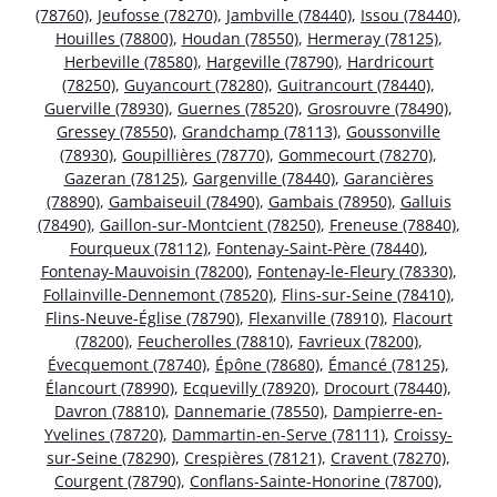
(78760)
,
Jeufosse (78270)
,
Jambville (78440)
,
Issou (78440)
,
Houilles (78800)
,
Houdan (78550)
,
Hermeray (78125)
,
Herbeville (78580)
,
Hargeville (78790)
,
Hardricourt
(78250)
,
Guyancourt (78280)
,
Guitrancourt (78440)
,
Guerville (78930)
,
Guernes (78520)
,
Grosrouvre (78490)
,
Gressey (78550)
,
Grandchamp (78113)
,
Goussonville
(78930)
,
Goupillières (78770)
,
Gommecourt (78270)
,
Gazeran (78125)
,
Gargenville (78440)
,
Garancières
(78890)
,
Gambaiseuil (78490)
,
Gambais (78950)
,
Galluis
(78490)
,
Gaillon-sur-Montcient (78250)
,
Freneuse (78840)
,
Fourqueux (78112)
,
Fontenay-Saint-Père (78440)
,
Fontenay-Mauvoisin (78200)
,
Fontenay-le-Fleury (78330)
,
Follainville-Dennemont (78520)
,
Flins-sur-Seine (78410)
,
Flins-Neuve-Église (78790)
,
Flexanville (78910)
,
Flacourt
(78200)
,
Feucherolles (78810)
,
Favrieux (78200)
,
Évecquemont (78740)
,
Épône (78680)
,
Émancé (78125)
,
Élancourt (78990)
,
Ecquevilly (78920)
,
Drocourt (78440)
,
Davron (78810)
,
Dannemarie (78550)
,
Dampierre-en-
Yvelines (78720)
,
Dammartin-en-Serve (78111)
,
Croissy-
sur-Seine (78290)
,
Crespières (78121)
,
Cravent (78270)
,
Courgent (78790)
,
Conflans-Sainte-Honorine (78700)
,