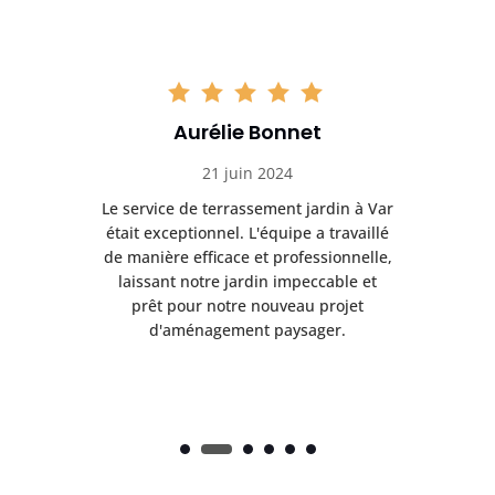
Aurélie Bonnet
21 juin 2024
à Var
Le service de terrassement jardin à Var
Le s
illé
était exceptionnel. L'équipe a travaillé
éta
lle,
de manière efficace et professionnelle,
de 
et
laissant notre jardin impeccable et
l
t
prêt pour notre nouveau projet
d'aménagement paysager.