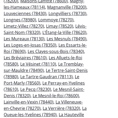
(78200)
,
Maisons-Laffitte (78600)
,
Magny-
les-Hameaux (78114)
,
Magnanville (78200)
,
Louveciennes (78430)
,
Longvilliers (78730)
,
Longnes (78980)
,
Lommoye (78270)
,
Limetz-Villez (78270)
,
Limay (78520)
,
Lévis-
Saint-Nom (78320)
,
L’Étang-la-Ville (78620)
,
Les Mureaux (78130)
,
Les Mesnuls (78490)
,
Les Loges-en-Josas (78350)
,
Les Essarts-le-
Roi (78690)
,
Les Clayes-sous-Bois (78340)
,
Les Bréviaires (78610)
,
Les Alluets-le-Roi
(78580)
,
Le Vésinet (78110)
,
Le Tremblay-
sur-Mauldre (78490)
,
Le Tertre-Saint-Denis
(78980)
,
Le Tartre-Gaudran (78113)
,
Le
Port-Marly (78560)
,
Le Perray-en-Yvelines
(78610)
,
Le Pecq (78230)
,
Le Mesnil-Saint-
Denis (78320)
,
Le Mesnil-le-Roi (78600)
,
Lainville-en-Vexin (78440)
,
La Villeneuve-
en-Chevrie (78270)
,
La Verrière (78320)
,
La
Queue-les-Yvelines (78940)
,
La Hauteville