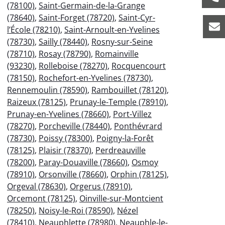
(78100)
,
Saint-Germain-de-la-Grange
(78640)
,
Saint-Forget (78720)
,
Saint-Cyr-
l’École (78210)
,
Saint-Arnoult-en-Yvelines
(78730)
,
Sailly (78440)
,
Rosny-sur-Seine
(78710)
,
Rosay (78790)
,
Romainville
(93230)
,
Rolleboise (78270)
,
Rocquencourt
(78150)
,
Rochefort-en-Yvelines (78730)
,
Rennemoulin (78590)
,
Rambouillet (78120)
,
Raizeux (78125)
,
Prunay-le-Temple (78910)
,
Prunay-en-Yvelines (78660)
,
Port-Villez
(78270)
,
Porcheville (78440)
,
Ponthévrard
(78730)
,
Poissy (78300)
,
Poigny-la-Forêt
(78125)
,
Plaisir (78370)
,
Perdreauville
(78200)
,
Paray-Douaville (78660)
,
Osmoy
(78910)
,
Orsonville (78660)
,
Orphin (78125)
,
Orgeval (78630)
,
Orgerus (78910)
,
Orcemont (78125)
,
Oinville-sur-Montcient
(78250)
,
Noisy-le-Roi (78590)
,
Nézel
(78410)
,
Neauphlette (78980)
,
Neauphle-le-