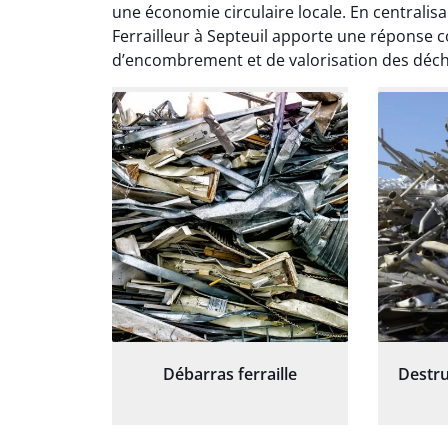
exceptionnel. L'équipe a
except
une économie circulaire locale. En centralisa
travaillé de manière efficace
travaill
Ferrailleur à Septeuil apporte une réponse 
et professionnelle, laissant
et prof
d’encombrement et de valorisation des déch
notre jardin impeccable et
notre j
prêt pour notre nouveau
prêt p
projet d'aménagement
proj
paysager.
Débarras ferraille
Destru