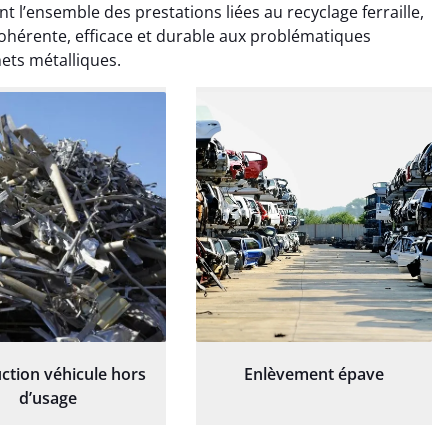
ionnel. L'équipe a
exceptionnel. L'équipe a
nt l’ensemble des prestations liées au recyclage ferraille,
é de manière efficace
travaillé de manière efficace
cohérente, efficace et durable aux problématiques
essionnelle, laissant
et professionnelle, laissant
ets métalliques.
ardin impeccable et
notre jardin impeccable et
our notre nouveau
prêt pour notre nouveau
et d'aménagement
projet d'aménagement
paysager.
paysager.
ction véhicule hors
Enlèvement épave
d’usage