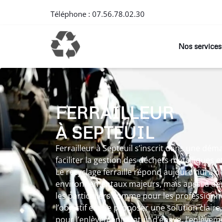
Téléphone :
07.56.78.02.30
Nos services
FERRAILLEUR
À SEPTEUIL
Ferrailleur à Septeuil s’inscrit dans une dé
faciliter la gestion des déchets métalliques 
Le recyclage ferraille répond aujourd’hui à d
environnementaux majeurs, mais aussi à des
les particuliers comme pour les professionnel
l’objectif est de proposer une solution claire
pour l’enlèvement gratuit d’épave, l’enlèvem