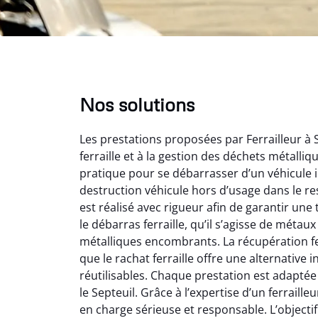
Nos solutions
Les prestations proposées par Ferrailleur à 
ferraille et à la gestion des déchets métalli
pratique pour se débarrasser d’un véhicule i
destruction véhicule hors d’usage dans le r
est réalisé avec rigueur afin de garantir une
le débarras ferraille, qu’il s’agisse de métau
Aurélie Bonnet
Au
métalliques encombrants. La récupération fe
que le rachat ferraille offre une alternativ
21 juin 2024
réutilisables. Chaque prestation est adaptée
Le service de terrassement
Le serv
le Septeuil. Grâce à l’expertise d’un ferrailleu
jardin à Var était
ja
en charge sérieuse et responsable. L’objectif