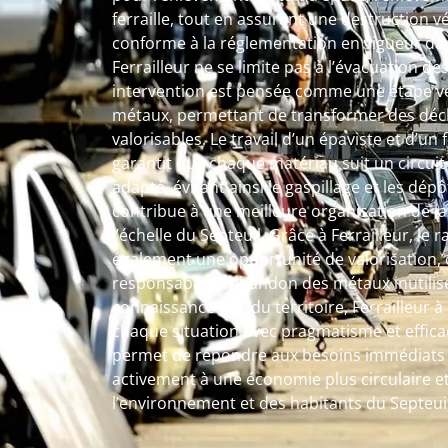
ferraille, tout en assurant une destruction v
conforme à la réglementation en vigueur dans
Ferrailleur ne se limite pas à l’évacuation 
intervention est pensée comme une étape ver
métaux, permettant de transformer des déc
valorisables. Le travail d’un épaviste et d’un
garantit que chaque matériau suit un circuit 
adapté, évitant ainsi le gaspillage et les dé
contribue à une meilleure organisation de l
l’échelle du Septeuil. Grâce à Ferrailleur, le r
également une opportunité de valorisation, o
responsable à l’abandon des métaux inutilis
connaissance fine du territoire, Ferrailleur
chaque situation avec pragmatisme et efficac
permet de répondre aux besoins immédiats t
activement à une économie plus circulaire et
l’environnement et des habitants du Septeuil