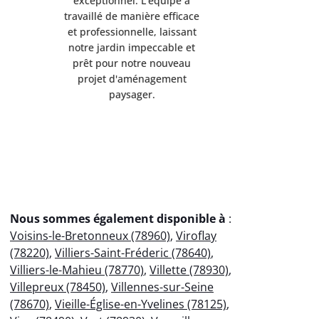
exceptionnel. L'équipe a
exception
travaillé de manière efficace
travaillé d
et professionnelle, laissant
et professi
notre jardin impeccable et
notre jard
prêt pour notre nouveau
prêt pou
projet d'aménagement
projet 
paysager.
p
Nous sommes également disponible à
:
Voisins-le-Bretonneux (78960)
,
Viroflay
(78220)
,
Villiers-Saint-Fréderic (78640)
,
Villiers-le-Mahieu (78770)
,
Villette (78930)
,
Villepreux (78450)
,
Villennes-sur-Seine
(78670)
,
Vieille-Église-en-Yvelines (78125)
,