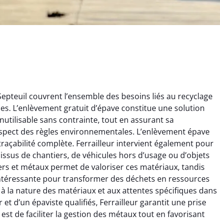
Septeuil couvrent l’ensemble des besoins liés au recyclage
ques. L’enlèvement gratuit d’épave constitue une solution
nutilisable sans contrainte, tout en assurant sa
espect des règles environnementales. L’enlèvement épave
 traçabilité complète. Ferrailleur intervient également pour
x issus de chantiers, de véhicules hors d’usage ou d’objets
rélie Bonnet
Aurélie Bonnet
rs et métaux permet de valoriser ces matériaux, tandis
e intéressante pour transformer des déchets en ressources
21 juin 2024
21 juin 2024
 à la nature des matériaux et aux attentes spécifiques dans
ice de terrassement
Le service de terrassement
r et d’un épaviste qualifiés, Ferrailleur garantit une prise
rdin à Var était
jardin à Var était
 est de faciliter la gestion des métaux tout en favorisant