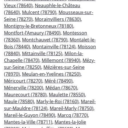
Vieux (78640)
,
Neauphle-le-Château
(78640)
,
Mulcent (78790)
,
Mousseaux-sur-
Seine (78270)
,
Morainvilliers (78630)
,
Montigny-le-Bretonneux (78180)
,
Montfort-l’Amaury (78490)
,
Montesson
(78360)
,
Montchauvet (78790)
,
Montalet-le-
Bois (78440)
,
Montainville (78124)
,
Moisson
(78840)
,
Mittainville (78125)
,
Milon-la-
Chapelle (78470)
,
Millemont (78940)
,
Mézy-
sur-Seine (78250)
,
Mézières-sur-Seine
(78970)
,
Meulan-en-Yvelines (78250)
,
Méricourt (78270)
,
Méré (78490)
,
Ménerville (78200)
,
Médan (78670)
,
Maurecourt (78780)
,
Maulette (78550)
,
Maule (78580)
,
Marly-le-Roi (78160)
,
Mareil-
sur-Mauldre (78124)
,
Mareil-Marly (78750)
,
Mareil-le-Guyon (78490)
,
Marcq (78770)
,
Mantes-la-Ville (78711)
,
Mantes-la-Jolie