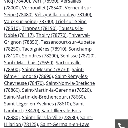
Vicq (78490)
,
Vert (78930)
,
Versailles
(78000)
,
Vernouillet (78540)
,
Verneuil-sur-
Seine (78480)
,
Vélizy-Villacoublay (78140)
,
Vaux-sur-Seine (78740)
,
Triel-sur-Seine
(78510)
,
Trappes (78190)
,
Toussus-le-
Noble (78117)
,
Thoiry (78770)
,
Thiverval-
Grignon (78850)
,
Tessancourt-sur-Aubette
(78250)
,
Tacoignières (78910)
,
Sonchamp
(78120)
,
Soindres (78200)
,
Senlisse (78720)
,
Saulx-Marchais (78650)
,
Sartrouville
(78500)
,
Sainte-Mesme (78730)
,
Saint-
Rémy-l’Honoré (78690)
,
Saint-Rémy-lès-
Chevreuse (78470)
,
Saint-Nom-la-Bretêche
(78860)
,
Saint-Martin-la-Garenne (78520)
,
Saint-Martin-de-Bréthencourt (78660)
,
Saint-Léger-en-Yvelines (78610)
,
Saint-
Lambert (78470)
,
Saint-Illiers-le-Bois
(78980)
,
Saint-Illiers-la-Ville (78980)
,
Saint-
Hilarion (78125)
,
Saint-Germain-en-Laye