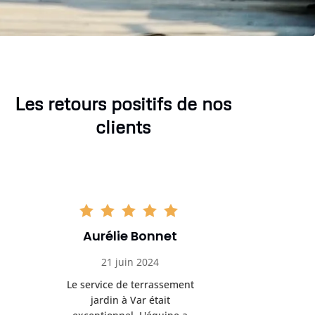
Les retours positifs de nos
clients
Aurélie Bonnet
Aurél
21 juin 2024
21 
Le service de terrassement
Le service
jardin à Var était
jardi