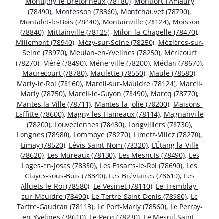
Montigny-le-Bretonneux (78180)
,
Montfort-l’Amaury
(78490)
,
Montesson (78360)
,
Montchauvet (78790)
,
Montalet-le-Bois (78440)
,
Montainville (78124)
,
Moisson
(78840)
,
Mittainville (78125)
,
Milon-la-Chapelle (78470)
,
Millemont (78940)
,
Mézy-sur-Seine (78250)
,
Mézières-sur-
Seine (78970)
,
Meulan-en-Yvelines (78250)
,
Méricourt
(78270)
,
Méré (78490)
,
Ménerville (78200)
,
Médan (78670)
,
Maurecourt (78780)
,
Maulette (78550)
,
Maule (78580)
,
Marly-le-Roi (78160)
,
Mareil-sur-Mauldre (78124)
,
Mareil-
Marly (78750)
,
Mareil-le-Guyon (78490)
,
Marcq (78770)
,
Mantes-la-Ville (78711)
,
Mantes-la-Jolie (78200)
,
Maisons-
Laffitte (78600)
,
Magny-les-Hameaux (78114)
,
Magnanville
(78200)
,
Louveciennes (78430)
,
Longvilliers (78730)
,
Longnes (78980)
,
Lommoye (78270)
,
Limetz-Villez (78270)
,
Limay (78520)
,
Lévis-Saint-Nom (78320)
,
L’Étang-la-Ville
(78620)
,
Les Mureaux (78130)
,
Les Mesnuls (78490)
,
Les
Loges-en-Josas (78350)
,
Les Essarts-le-Roi (78690)
,
Les
Clayes-sous-Bois (78340)
,
Les Bréviaires (78610)
,
Les
Alluets-le-Roi (78580)
,
Le Vésinet (78110)
,
Le Tremblay-
sur-Mauldre (78490)
,
Le Tertre-Saint-Denis (78980)
,
Le
Tartre-Gaudran (78113)
,
Le Port-Marly (78560)
,
Le Perray-
en-Yvelines (78610)
,
Le Pecq (78230)
,
Le Mesnil-Saint-