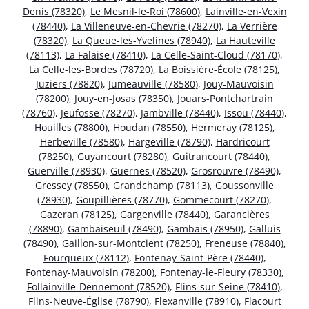
Denis (78320)
,
Le Mesnil-le-Roi (78600)
,
Lainville-en-Vexin
(78440)
,
La Villeneuve-en-Chevrie (78270)
,
La Verrière
(78320)
,
La Queue-les-Yvelines (78940)
,
La Hauteville
(78113)
,
La Falaise (78410)
,
La Celle-Saint-Cloud (78170)
,
La Celle-les-Bordes (78720)
,
La Boissière-École (78125)
,
Juziers (78820)
,
Jumeauville (78580)
,
Jouy-Mauvoisin
(78200)
,
Jouy-en-Josas (78350)
,
Jouars-Pontchartrain
(78760)
,
Jeufosse (78270)
,
Jambville (78440)
,
Issou (78440)
,
Houilles (78800)
,
Houdan (78550)
,
Hermeray (78125)
,
Herbeville (78580)
,
Hargeville (78790)
,
Hardricourt
(78250)
,
Guyancourt (78280)
,
Guitrancourt (78440)
,
Guerville (78930)
,
Guernes (78520)
,
Grosrouvre (78490)
,
Gressey (78550)
,
Grandchamp (78113)
,
Goussonville
(78930)
,
Goupillières (78770)
,
Gommecourt (78270)
,
Gazeran (78125)
,
Gargenville (78440)
,
Garancières
(78890)
,
Gambaiseuil (78490)
,
Gambais (78950)
,
Galluis
(78490)
,
Gaillon-sur-Montcient (78250)
,
Freneuse (78840)
,
Fourqueux (78112)
,
Fontenay-Saint-Père (78440)
,
Fontenay-Mauvoisin (78200)
,
Fontenay-le-Fleury (78330)
,
Follainville-Dennemont (78520)
,
Flins-sur-Seine (78410)
,
Flins-Neuve-Église (78790)
,
Flexanville (78910)
,
Flacourt