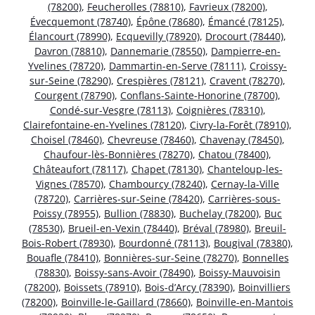
(78200)
,
Feucherolles (78810)
,
Favrieux (78200)
,
Évecquemont (78740)
,
Épône (78680)
,
Émancé (78125)
,
Élancourt (78990)
,
Ecquevilly (78920)
,
Drocourt (78440)
,
Davron (78810)
,
Dannemarie (78550)
,
Dampierre-en-
Yvelines (78720)
,
Dammartin-en-Serve (78111)
,
Croissy-
sur-Seine (78290)
,
Crespières (78121)
,
Cravent (78270)
,
Courgent (78790)
,
Conflans-Sainte-Honorine (78700)
,
Condé-sur-Vesgre (78113)
,
Coignières (78310)
,
Clairefontaine-en-Yvelines (78120)
,
Civry-la-Forêt (78910)
,
Choisel (78460)
,
Chevreuse (78460)
,
Chavenay (78450)
,
Chaufour-lès-Bonnières (78270)
,
Chatou (78400)
,
Châteaufort (78117)
,
Chapet (78130)
,
Chanteloup-les-
Vignes (78570)
,
Chambourcy (78240)
,
Cernay-la-Ville
(78720)
,
Carrières-sur-Seine (78420)
,
Carrières-sous-
Poissy (78955)
,
Bullion (78830)
,
Buchelay (78200)
,
Buc
(78530)
,
Brueil-en-Vexin (78440)
,
Bréval (78980)
,
Breuil-
Bois-Robert (78930)
,
Bourdonné (78113)
,
Bougival (78380)
,
Bouafle (78410)
,
Bonnières-sur-Seine (78270)
,
Bonnelles
(78830)
,
Boissy-sans-Avoir (78490)
,
Boissy-Mauvoisin
(78200)
,
Boissets (78910)
,
Bois-d’Arcy (78390)
,
Boinvilliers
(78200)
,
Boinville-le-Gaillard (78660)
,
Boinville-en-Mantois