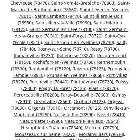
Chevreuse (78470)
,
Saint-Nom-la-Bretêche (78860)
,
Saint-
Martin-de-Bréthencourt (78660)
,
Saint-Léger-en-Yvelines
(78610)
,
Saint-Lambert (78470)
,
Saint-Illiers-le-Bois
(78980)
,
Saint-Illiers-la-Ville (78980)
,
Saint-Hilarion
(78125)
,
Saint-Germain-en-Laye (78100)
,
Saint-Germain-
de-la-Grange (78640)
,
Saint-Forget (78720)
,
Saint-Cyr-
l’École (78210)
,
Saint-Arnoult-en-Yvelines (78730)
,
Sailly
(78440)
,
Rosny-sur-Seine (78710)
,
Rosay (78790)
,
Romainville (93230)
,
Rolleboise (78270)
,
Rocquencourt
(78150)
,
Rochefort-en-Yvelines (78730)
,
Rennemoulin
(78590)
,
Rambouillet (78120)
,
Raizeux (78125)
,
Prunay-le-
Temple (78910)
,
Prunay-en-Yvelines (78660)
,
Port-Villez
(78270)
,
Porcheville (78440)
,
Ponthévrard (78730)
,
Poissy
(78300)
,
Poigny-la-Forêt (78125)
,
Plaisir (78370)
,
Perdreauville (78200)
,
Paray-Douaville (78660)
,
Osmoy
(78910)
,
Orsonville (78660)
,
Orphin (78125)
,
Orgeval
(78630)
,
Orgerus (78910)
,
Orcemont (78125)
,
Oinville-sur-
Montcient (78250)
,
Noisy-le-Roi (78590)
,
Nézel (78410)
,
Neauphlette (78980)
,
Neauphle-le-Vieux (78640)
,
Neauphle-le-Château (78640)
,
Mulcent (78790)
,
Mousseaux-sur-Seine (78270)
,
Morainvilliers (78630)
,