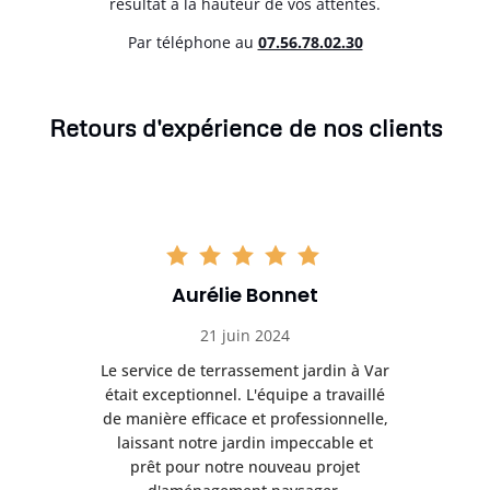
résultat à la hauteur de vos attentes.
Par téléphone au
07.56.78.02.30
Retours d'expérience de nos clients
Aurélie Bonnet
21 juin 2024
à Var
Le service de terrassement jardin à Var
Le s
illé
était exceptionnel. L'équipe a travaillé
éta
lle,
de manière efficace et professionnelle,
de 
et
laissant notre jardin impeccable et
l
t
prêt pour notre nouveau projet