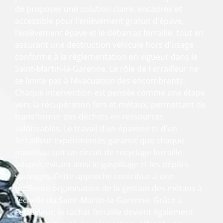
de proposer une solution claire, encadrée et
accessible pour l’enlèvement gratuit d’épave,
l’enlèvement épave et le débarras ferraille, tout en
assurant une destruction véhicule hors d’usage
conforme à la réglementation en vigueur dans le
Saint-Martin-la-Garenne. Le rôle de Ferrailleur ne
se limite pas à l’évacuation des encombrants.
Chaque intervention est pensée comme une étape
vers la récupération fers et métaux, permettant de
transformer des déchets en ressources
valorisables. Le travail d’un épaviste et d’un
ferrailleur expérimentés garantit que chaque
matériau suit un circuit de recyclage ferraille
adapté, évitant ainsi le gaspillage et les dépôts
sauvages. Cette approche contribue à une
meilleure organisation de la gestion des métaux à
l’échelle du Saint-Martin-la-Garenne. Grâce à
Ferrailleur, le rachat ferraille devient également