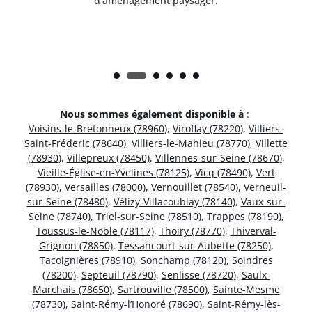
d'aménagement paysager.
Nous sommes également disponible à
:
Voisins-le-Bretonneux (78960)
,
Viroflay (78220)
,
Villiers-
Saint-Fréderic (78640)
,
Villiers-le-Mahieu (78770)
,
Villette
(78930)
,
Villepreux (78450)
,
Villennes-sur-Seine (78670)
,
Vieille-Église-en-Yvelines (78125)
,
Vicq (78490)
,
Vert
(78930)
,
Versailles (78000)
,
Vernouillet (78540)
,
Verneuil-
sur-Seine (78480)
,
Vélizy-Villacoublay (78140)
,
Vaux-sur-
Seine (78740)
,
Triel-sur-Seine (78510)
,
Trappes (78190)
,
Toussus-le-Noble (78117)
,
Thoiry (78770)
,
Thiverval-
Grignon (78850)
,
Tessancourt-sur-Aubette (78250)
,
Tacoignières (78910)
,
Sonchamp (78120)
,
Soindres
(78200)
,
Septeuil (78790)
,
Senlisse (78720)
,
Saulx-
Marchais (78650)
,
Sartrouville (78500)
,
Sainte-Mesme
(78730)
,
Saint-Rémy-l’Honoré (78690)
,
Saint-Rémy-lès-