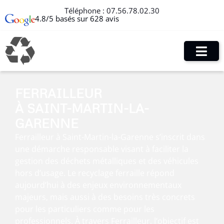
Téléphone :
07.56.78.02.30
4.8/5 basés sur 628 avis
FERRAILLEUR
À SAINT-MARTIN-LA-
GARENNE
Ferrailleur à Saint-Martin-la-Garenne s’inscrit dans
une démarche responsable visant à faciliter la
gestion des déchets métalliques et des véhicules
hors d’usage. Le recyclage ferraille répond
aujourd’hui à des enjeux environnementaux
majeurs, mais aussi à des besoins très concrets
pour les particuliers comme pour les
professionnels. À travers Ferrailleur, l’objectif est