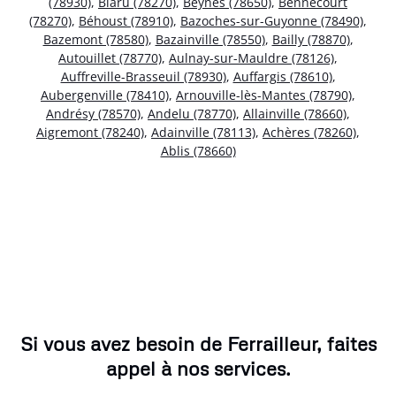
(78930)
,
Blaru (78270)
,
Beynes (78650)
,
Bennecourt
(78270)
,
Béhoust (78910)
,
Bazoches-sur-Guyonne (78490)
,
Bazemont (78580)
,
Bazainville (78550)
,
Bailly (78870)
,
Autouillet (78770)
,
Aulnay-sur-Mauldre (78126)
,
Auffreville-Brasseuil (78930)
,
Auffargis (78610)
,
Aubergenville (78410)
,
Arnouville-lès-Mantes (78790)
,
Andrésy (78570)
,
Andelu (78770)
,
Allainville (78660)
,
Aigremont (78240)
,
Adainville (78113)
,
Achères (78260)
,
Ablis (78660)
Si vous avez besoin de Ferrailleur, faites
appel à nos services.