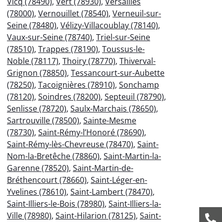
Vicq (78490)
,
Vert (78930)
,
Versailles
(78000)
,
Vernouillet (78540)
,
Verneuil-sur-
Seine (78480)
,
Vélizy-Villacoublay (78140)
,
Vaux-sur-Seine (78740)
,
Triel-sur-Seine
(78510)
,
Trappes (78190)
,
Toussus-le-
Noble (78117)
,
Thoiry (78770)
,
Thiverval-
Grignon (78850)
,
Tessancourt-sur-Aubette
(78250)
,
Tacoignières (78910)
,
Sonchamp
(78120)
,
Soindres (78200)
,
Septeuil (78790)
,
Senlisse (78720)
,
Saulx-Marchais (78650)
,
Sartrouville (78500)
,
Sainte-Mesme
(78730)
,
Saint-Rémy-l’Honoré (78690)
,
Saint-Rémy-lès-Chevreuse (78470)
,
Saint-
Nom-la-Bretêche (78860)
,
Saint-Martin-la-
Garenne (78520)
,
Saint-Martin-de-
Bréthencourt (78660)
,
Saint-Léger-en-
Yvelines (78610)
,
Saint-Lambert (78470)
,
Saint-Illiers-le-Bois (78980)
,
Saint-Illiers-la-
Ville (78980)
,
Saint-Hilarion (78125)
,
Saint-