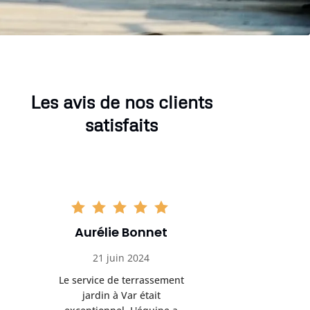
Les avis de nos clients
satisfaits
Aurélie Bonnet
Aurél
21 juin 2024
21 
Le service de terrassement
Le service
jardin à Var était
jardi