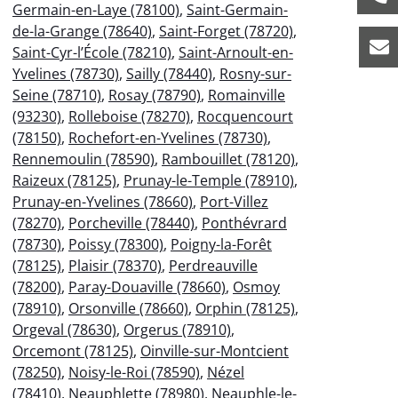
Germain-en-Laye (78100)
,
Saint-Germain-
de-la-Grange (78640)
,
Saint-Forget (78720)
,
Saint-Cyr-l’École (78210)
,
Saint-Arnoult-en-
Yvelines (78730)
,
Sailly (78440)
,
Rosny-sur-
Seine (78710)
,
Rosay (78790)
,
Romainville
(93230)
,
Rolleboise (78270)
,
Rocquencourt
(78150)
,
Rochefort-en-Yvelines (78730)
,
Rennemoulin (78590)
,
Rambouillet (78120)
,
Raizeux (78125)
,
Prunay-le-Temple (78910)
,
Prunay-en-Yvelines (78660)
,
Port-Villez
(78270)
,
Porcheville (78440)
,
Ponthévrard
(78730)
,
Poissy (78300)
,
Poigny-la-Forêt
(78125)
,
Plaisir (78370)
,
Perdreauville
(78200)
,
Paray-Douaville (78660)
,
Osmoy
(78910)
,
Orsonville (78660)
,
Orphin (78125)
,
Orgeval (78630)
,
Orgerus (78910)
,
Orcemont (78125)
,
Oinville-sur-Montcient
(78250)
,
Noisy-le-Roi (78590)
,
Nézel
(78410)
,
Neauphlette (78980)
,
Neauphle-le-