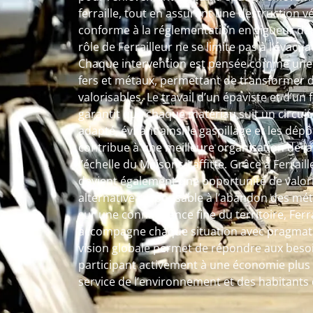
ferraille, tout en assurant une destruction v
conforme à la réglementation en vigueur dans
rôle de Ferrailleur ne se limite pas à l’évac
Chaque intervention est pensée comme une 
fers et métaux, permettant de transformer 
valorisables. Le travail d’un épaviste et d’un
garantit que chaque matériau suit un circuit 
adapté, évitant ainsi le gaspillage et les dé
contribue à une meilleure organisation de l
l’échelle du Maisons-Laffitte. Grâce à Ferraille
devient également une opportunité de valori
alternative responsable à l’abandon des méta
sur une connaissance fine du territoire, Ferra
accompagne chaque situation avec pragmatis
vision globale permet de répondre aux beso
participant activement à une économie plus c
service de l’environnement et des habitants 