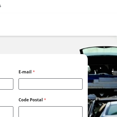
s
*
E-mail
*
E
-
m
a
i
l
Code Postal
*
T
é
l