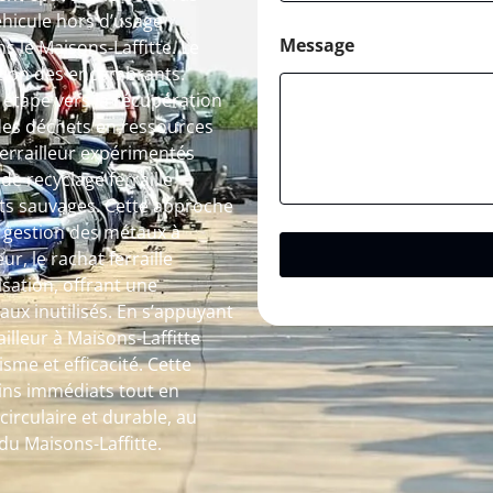
éhicule hors d’usage
Message
 le Maisons-Laffitte. Le
uation des encombrants.
étape vers la récupération
des déchets en ressources
 ferrailleur expérimentés
de recyclage ferraille
pôts sauvages. Cette approche
a gestion des métaux à
ur, le rachat ferraille
sation, offrant une
ux inutilisés. En s’appuyant
illeur à Maisons-Laffitte
me et efficacité. Cette
ins immédiats tout en
irculaire et durable, au
du Maisons-Laffitte.