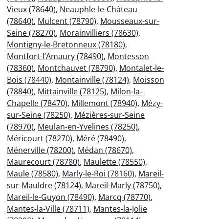
Vieux (78640)
,
Neauphle-le-Château
(78640)
,
Mulcent (78790)
,
Mousseaux-sur-
Seine (78270)
,
Morainvilliers (78630)
,
Montigny-le-Bretonneux (78180)
,
Montfort-l’Amaury (78490)
,
Montesson
(78360)
,
Montchauvet (78790)
,
Montalet-le-
Bois (78440)
,
Montainville (78124)
,
Moisson
(78840)
,
Mittainville (78125)
,
Milon-la-
Chapelle (78470)
,
Millemont (78940)
,
Mézy-
sur-Seine (78250)
,
Mézières-sur-Seine
(78970)
,
Meulan-en-Yvelines (78250)
,
Méricourt (78270)
,
Méré (78490)
,
Ménerville (78200)
,
Médan (78670)
,
Maurecourt (78780)
,
Maulette (78550)
,
Maule (78580)
,
Marly-le-Roi (78160)
,
Mareil-
sur-Mauldre (78124)
,
Mareil-Marly (78750)
,
Mareil-le-Guyon (78490)
,
Marcq (78770)
,
Mantes-la-Ville (78711)
,
Mantes-la-Jolie