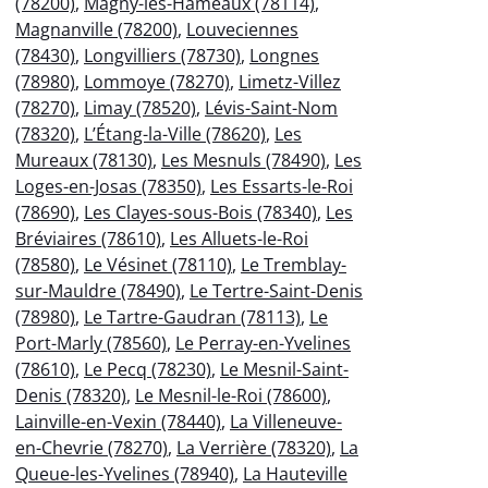
(78200)
,
Magny-les-Hameaux (78114)
,
Magnanville (78200)
,
Louveciennes
(78430)
,
Longvilliers (78730)
,
Longnes
(78980)
,
Lommoye (78270)
,
Limetz-Villez
(78270)
,
Limay (78520)
,
Lévis-Saint-Nom
(78320)
,
L’Étang-la-Ville (78620)
,
Les
Mureaux (78130)
,
Les Mesnuls (78490)
,
Les
Loges-en-Josas (78350)
,
Les Essarts-le-Roi
(78690)
,
Les Clayes-sous-Bois (78340)
,
Les
Bréviaires (78610)
,
Les Alluets-le-Roi
(78580)
,
Le Vésinet (78110)
,
Le Tremblay-
sur-Mauldre (78490)
,
Le Tertre-Saint-Denis
(78980)
,
Le Tartre-Gaudran (78113)
,
Le
Port-Marly (78560)
,
Le Perray-en-Yvelines
(78610)
,
Le Pecq (78230)
,
Le Mesnil-Saint-
Denis (78320)
,
Le Mesnil-le-Roi (78600)
,
Lainville-en-Vexin (78440)
,
La Villeneuve-
en-Chevrie (78270)
,
La Verrière (78320)
,
La
Queue-les-Yvelines (78940)
,
La Hauteville