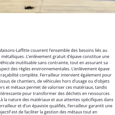
Maisons-Laffitte couvrent l’ensemble des besoins liés au
ts métalliques. L’enlèvement gratuit d’épave constitue une
éhicule inutilisable sans contrainte, tout en assurant sa
espect des règles environnementales. L’enlèvement épave
 traçabilité complète. Ferrailleur intervient également pour
x issus de chantiers, de véhicules hors d’usage ou d’objets
rélie Bonnet
Aurélie Bonnet
rs et métaux permet de valoriser ces matériaux, tandis
e intéressante pour transformer des déchets en ressources
21 juin 2024
21 juin 2024
 à la nature des matériaux et aux attentes spécifiques dans
ice de terrassement
Le service de terrassement
errailleur et d’un épaviste qualifiés, Ferrailleur garantit une
rdin à Var était
jardin à Var était
ectif est de faciliter la gestion des métaux tout en