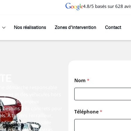
4.8/5 basés sur 628 avi
Nos réalisations
Zones d’intervention
Contact
TE
Nom
*
s une démarche responsable
lliques et des véhicules hors
d’hui à des enjeux
 besoins très concrets pour
Téléphone
*
s. À travers Ferrailleur,
, encadrée et accessible
ent épave et le débarras