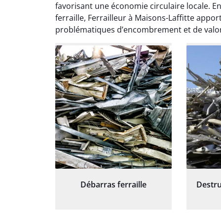
except
favorisant une économie circulaire locale. En
travaill
ferraille, Ferrailleur à Maisons-Laffitte app
et prof
problématiques d’encombrement et de valori
notre j
prêt p
proj
Débarras ferraille
Destru