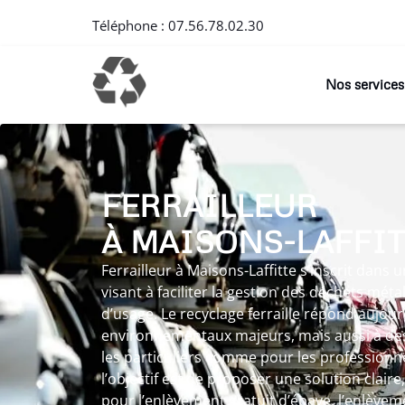
Téléphone :
07.56.78.02.30
Nos services
FERRAILLEUR
À MAISONS-LAFFIT
Ferrailleur à Maisons-Laffitte s’inscrit dan
visant à faciliter la gestion des déchets méta
d’usage. Le recyclage ferraille répond aujour
environnementaux majeurs, mais aussi à des
les particuliers comme pour les professionnel
l’objectif est de proposer une solution claire
pour l’enlèvement gratuit d’épave, l’enlèvem