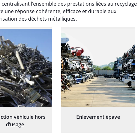
ionnel. L'équipe a
exceptionnel. L'équipe a
 centralisant l’ensemble des prestations liées au recyclage
é de manière efficace
travaillé de manière efficace
orte une réponse cohérente, efficace et durable aux
essionnelle, laissant
et professionnelle, laissant
sation des déchets métalliques.
ardin impeccable et
notre jardin impeccable et
our notre nouveau
prêt pour notre nouveau
et d'aménagement
projet d'aménagement
paysager.
paysager.
ction véhicule hors
Enlèvement épave
d’usage