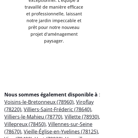
exceptionnel. L'équipe a
exception
travaillé de manière efficace
travaillé d
et professionnelle, laissant
et professi
notre jardin impeccable et
notre jard
prêt pour notre nouveau
prêt pou
projet d'aménagement
projet 
paysager.
p
Nous sommes également disponible à
:
Voisins-le-Bretonneux (78960)
,
Viroflay
(78220)
,
Villiers-Saint-Fréderic (78640)
,
Villiers-le-Mahieu (78770)
,
Villette (78930)
,
Villepreux (78450)
,
Villennes-sur-Seine
(78670)
,
Vieille-Église-en-Yvelines (78125)
,