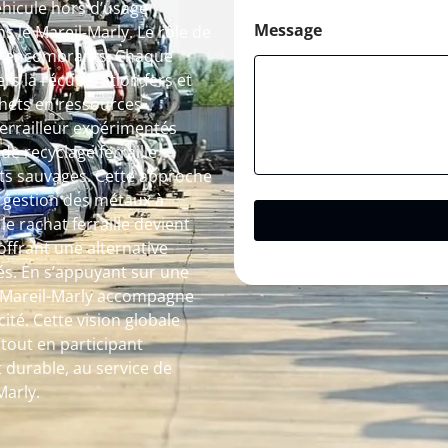
éhicule hors d’usage
Message
 le Mareil-Marly. Le rôle de
des encombrants. Chaque
s la récupération fers et
hets en ressources
 ferrailleur expérimentés
de recyclage ferraille
pôts sauvages. Cette approche
a gestion des métaux à
 le rachat ferraille devient
ffrant une alternative
és. En s’appuyant sur une
 à Mareil-Marly accompagne
ité. Cette vision globale
out en participant
 durable, au service de
Marly.