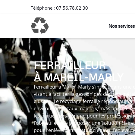
Téléphone :
07.56.78.02.30
Nos services
FERRAILLEUR
À MAREIL-MARLY
Ferrailleur à Mareil-Marly s’inscrit dans un
visant à faciliter la gestion des déchets méta
d’usage. Le recyclage ferraille répond aujour
environnementaux majeurs, mais aussi à des
les particuliers comme pour les professionnel
l’objectif est de proposer une solution claire
pour l’enlèvement gratuit d’épave, l’enlèvem