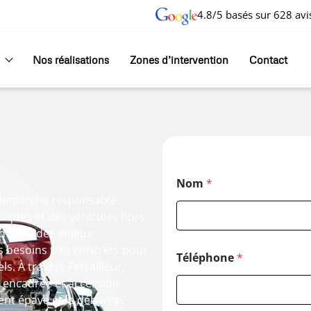
4.8/5 basés sur 628 avi
Nos réalisations
Zones d’intervention
Contact
Nom
*
e démarche responsable
lliques et des véhicules hors
d’hui à des enjeux
 besoins très concrets pour
Téléphone
*
s. À travers Ferrailleur,
, encadrée et accessible
ent épave et le débarras