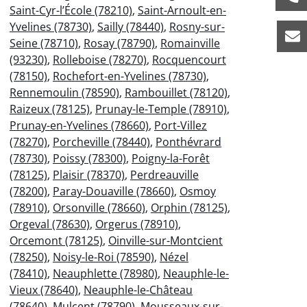
Saint-Cyr-l’École (78210)
,
Saint-Arnoult-en-
Yvelines (78730)
,
Sailly (78440)
,
Rosny-sur-
Seine (78710)
,
Rosay (78790)
,
Romainville
(93230)
,
Rolleboise (78270)
,
Rocquencourt
(78150)
,
Rochefort-en-Yvelines (78730)
,
Rennemoulin (78590)
,
Rambouillet (78120)
,
Raizeux (78125)
,
Prunay-le-Temple (78910)
,
Prunay-en-Yvelines (78660)
,
Port-Villez
(78270)
,
Porcheville (78440)
,
Ponthévrard
(78730)
,
Poissy (78300)
,
Poigny-la-Forêt
(78125)
,
Plaisir (78370)
,
Perdreauville
(78200)
,
Paray-Douaville (78660)
,
Osmoy
(78910)
,
Orsonville (78660)
,
Orphin (78125)
,
Orgeval (78630)
,
Orgerus (78910)
,
Orcemont (78125)
,
Oinville-sur-Montcient
(78250)
,
Noisy-le-Roi (78590)
,
Nézel
(78410)
,
Neauphlette (78980)
,
Neauphle-le-
Vieux (78640)
,
Neauphle-le-Château
(78640)
,
Mulcent (78790)
,
Mousseaux-sur-