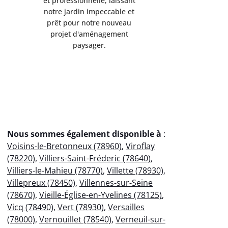
et professionnelle, laissant
et professi
notre jardin impeccable et
notre jard
prêt pour notre nouveau
prêt pou
projet d'aménagement
projet 
paysager.
p
Nous sommes également disponible à
:
Voisins-le-Bretonneux (78960)
,
Viroflay
(78220)
,
Villiers-Saint-Fréderic (78640)
,
Villiers-le-Mahieu (78770)
,
Villette (78930)
,
Villepreux (78450)
,
Villennes-sur-Seine
(78670)
,
Vieille-Église-en-Yvelines (78125)
,
Vicq (78490)
,
Vert (78930)
,
Versailles
(78000)
,
Vernouillet (78540)
,
Verneuil-sur-