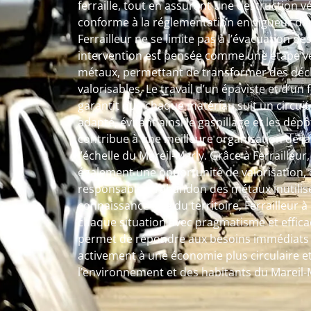
ferraille, tout en assurant une destruction v
conforme à la réglementation en vigueur dans
Ferrailleur ne se limite pas à l’évacuation 
intervention est pensée comme une étape ver
métaux, permettant de transformer des déc
valorisables. Le travail d’un épaviste et d’un
garantit que chaque matériau suit un circuit 
adapté, évitant ainsi le gaspillage et les dé
contribue à une meilleure organisation de l
l’échelle du Mareil-Marly. Grâce à Ferrailleur,
également une opportunité de valorisation, o
responsable à l’abandon des métaux inutilis
connaissance fine du territoire, Ferrailleur
chaque situation avec pragmatisme et efficac
permet de répondre aux besoins immédiats t
activement à une économie plus circulaire et
l’environnement et des habitants du Mareil-