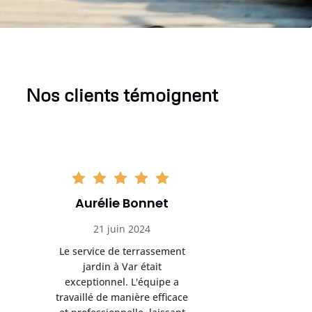
Nos clients témoignent
Aurélie Bonnet
Aurél
21 juin 2024
21 
Le service de terrassement
Le service
jardin à Var était
jardi
exceptionnel. L'équipe a
exception
travaillé de manière efficace
travaillé d