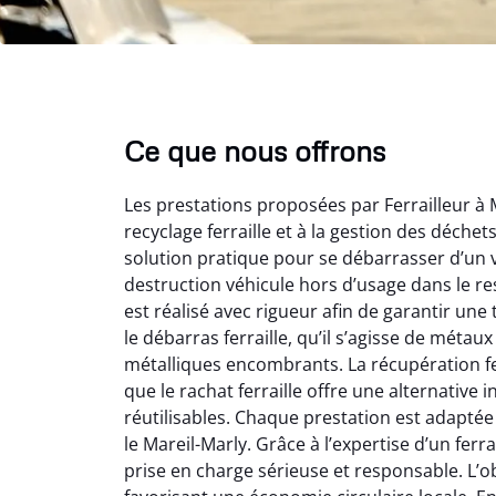
Ce que nous offrons
Les prestations proposées par Ferrailleur à 
recyclage ferraille et à la gestion des déche
solution pratique pour se débarrasser d’un v
destruction véhicule hors d’usage dans le r
est réalisé avec rigueur afin de garantir une
Au
le débarras ferraille, qu’il s’agisse de métau
métalliques encombrants. La récupération fe
que le rachat ferraille offre une alternativ
Le serv
réutilisables. Chaque prestation est adaptée
ja
le Mareil-Marly. Grâce à l’expertise d’un ferra
except
prise en charge sérieuse et responsable. L’obj
travaill