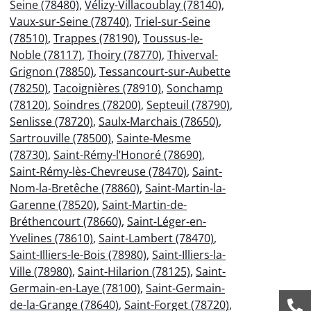
Seine (78480)
,
Vélizy-Villacoublay (78140)
,
Vaux-sur-Seine (78740)
,
Triel-sur-Seine
(78510)
,
Trappes (78190)
,
Toussus-le-
Noble (78117)
,
Thoiry (78770)
,
Thiverval-
Grignon (78850)
,
Tessancourt-sur-Aubette
(78250)
,
Tacoignières (78910)
,
Sonchamp
(78120)
,
Soindres (78200)
,
Septeuil (78790)
,
Senlisse (78720)
,
Saulx-Marchais (78650)
,
Sartrouville (78500)
,
Sainte-Mesme
(78730)
,
Saint-Rémy-l’Honoré (78690)
,
Saint-Rémy-lès-Chevreuse (78470)
,
Saint-
Nom-la-Bretêche (78860)
,
Saint-Martin-la-
Garenne (78520)
,
Saint-Martin-de-
Bréthencourt (78660)
,
Saint-Léger-en-
Yvelines (78610)
,
Saint-Lambert (78470)
,
Saint-Illiers-le-Bois (78980)
,
Saint-Illiers-la-
Ville (78980)
,
Saint-Hilarion (78125)
,
Saint-
Germain-en-Laye (78100)
,
Saint-Germain-
de-la-Grange (78640)
,
Saint-Forget (78720)
,