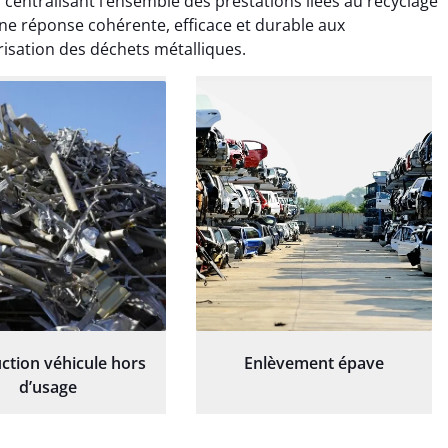
 centralisant l’ensemble des prestations liées au recyclage
essionnelle, laissant
et professionnelle, laissant
ardin impeccable et
notre jardin impeccable et
 une réponse cohérente, efficace et durable aux
our notre nouveau
prêt pour notre nouveau
sation des déchets métalliques.
et d'aménagement
projet d'aménagement
paysager.
paysager.
ction véhicule hors
Enlèvement épave
d’usage