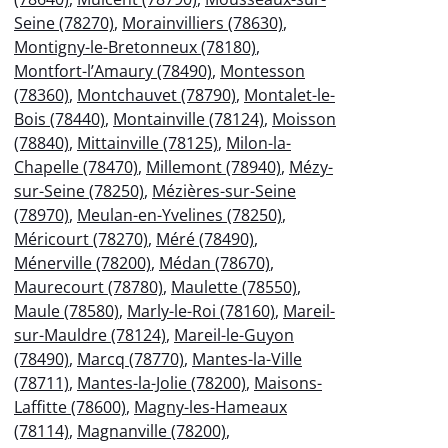
Seine (78270)
,
Morainvilliers (78630)
,
Montigny-le-Bretonneux (78180)
,
Montfort-l’Amaury (78490)
,
Montesson
(78360)
,
Montchauvet (78790)
,
Montalet-le-
Bois (78440)
,
Montainville (78124)
,
Moisson
(78840)
,
Mittainville (78125)
,
Milon-la-
Chapelle (78470)
,
Millemont (78940)
,
Mézy-
sur-Seine (78250)
,
Mézières-sur-Seine
(78970)
,
Meulan-en-Yvelines (78250)
,
Méricourt (78270)
,
Méré (78490)
,
Ménerville (78200)
,
Médan (78670)
,
Maurecourt (78780)
,
Maulette (78550)
,
Maule (78580)
,
Marly-le-Roi (78160)
,
Mareil-
sur-Mauldre (78124)
,
Mareil-le-Guyon
(78490)
,
Marcq (78770)
,
Mantes-la-Ville
(78711)
,
Mantes-la-Jolie (78200)
,
Maisons-
Laffitte (78600)
,
Magny-les-Hameaux
(78114)
,
Magnanville (78200)
,