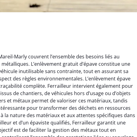
Mareil-Marly couvrent l’ensemble des besoins liés au
ts métalliques. L’enlèvement gratuit d’épave constitue une
éhicule inutilisable sans contrainte, tout en assurant sa
espect des règles environnementales. L’enlèvement épave
 traçabilité complète. Ferrailleur intervient également pour
rélie Bonnet
Aurélie Bonnet
x issus de chantiers, de véhicules hors d’usage ou d’objets
rs et métaux permet de valoriser ces matériaux, tandis
21 juin 2024
21 juin 2024
e intéressante pour transformer des déchets en ressources
ice de terrassement
Le service de terrassement
 à la nature des matériaux et aux attentes spécifiques dans
rdin à Var était
jardin à Var était
illeur et d’un épaviste qualifiés, Ferrailleur garantit une
ionnel. L'équipe a
exceptionnel. L'équipe a
ectif est de faciliter la gestion des métaux tout en
é de manière efficace
travaillé de manière efficace