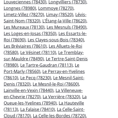
Louveciennes (78430)
,
Longvilliers (78730)
,
Longnes (78980)
,
Lommoye (78270)
,
Limetz-Villez (78270)
,
Limay (78520)
,
Lévis-
Saint-Nom (78320)
,
L’Étang-la-Ville (78620)
,
Les Mureaux (78130)
,
Les Mesnuls (78490)
,
Les Loges-en-Josas (78350)
,
Les Essarts-le-
Roi (78690)
,
Les Clayes-sous-Bois (78340)
,
Les Bréviaires (78610)
,
Les Alluets-le-Roi
(78580)
,
Le Vésinet (78110)
,
Le Tremblay-
sur-Mauldre (78490)
,
Le Tertre-Saint-Denis
(78980)
,
Le Tartre-Gaudran (78113)
,
Le
Port-Marly (78560)
,
Le Perray-en-Yvelines
(78610)
,
Le Pecq (78230)
,
Le Mesnil-Saint-
Denis (78320)
,
Le Mesnil-le-Roi (78600)
,
Lainville-en-Vexin (78440)
,
La Villeneuve-
en-Chevrie (78270)
,
La Verrière (78320)
,
La
Queue-les-Yvelines (78940)
,
La Hauteville
(78113)
,
La Falaise (78410)
,
La Celle-Saint-
Cloud (78170)
,
La Celle-les-Bordes (78720)
,