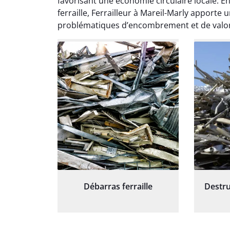
favorisant une économie circulaire locale. En
et prof
notre j
ferraille, Ferrailleur à Mareil-Marly apporte
prêt p
problématiques d’encombrement et de valori
proj
Débarras ferraille
Destru