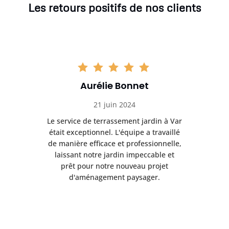
Les retours positifs de nos clients
Aurélie Bonnet
21 juin 2024
à Var
Le service de terrassement jardin à Var
Le s
illé
était exceptionnel. L'équipe a travaillé
éta
lle,
de manière efficace et professionnelle,
de 
et
laissant notre jardin impeccable et
l
t
prêt pour notre nouveau projet
d'aménagement paysager.