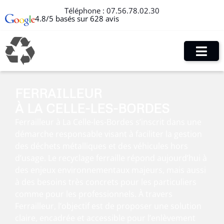
Téléphone :
07.56.78.02.30
4.8/5 basés sur 628 avis
FERRAILLEUR
À LA CELLE-LES-BORDES
Ferrailleur à La Celle-les-Bordes s’inscrit dans une
démarche responsable visant à faciliter la gestion
des déchets métalliques et des véhicules hors
d’usage. Le recyclage ferraille répond aujourd’hui à
des enjeux environnementaux majeurs, mais aussi
à des besoins très concrets pour les particuliers
comme pour les professionnels. À travers
Ferrailleur, l’objectif est de proposer une solution
claire, encadrée et accessible pour l’enlèvement