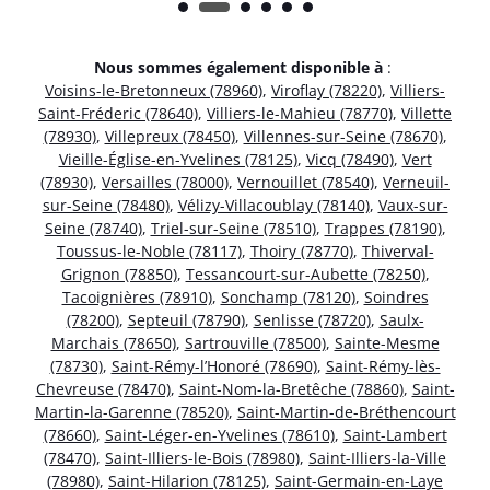
Nous sommes également disponible à
:
Voisins-le-Bretonneux (78960)
,
Viroflay (78220)
,
Villiers-
Saint-Fréderic (78640)
,
Villiers-le-Mahieu (78770)
,
Villette
(78930)
,
Villepreux (78450)
,
Villennes-sur-Seine (78670)
,
Vieille-Église-en-Yvelines (78125)
,
Vicq (78490)
,
Vert
(78930)
,
Versailles (78000)
,
Vernouillet (78540)
,
Verneuil-
sur-Seine (78480)
,
Vélizy-Villacoublay (78140)
,
Vaux-sur-
Seine (78740)
,
Triel-sur-Seine (78510)
,
Trappes (78190)
,
Toussus-le-Noble (78117)
,
Thoiry (78770)
,
Thiverval-
Grignon (78850)
,
Tessancourt-sur-Aubette (78250)
,
Tacoignières (78910)
,
Sonchamp (78120)
,
Soindres
(78200)
,
Septeuil (78790)
,
Senlisse (78720)
,
Saulx-
Marchais (78650)
,
Sartrouville (78500)
,
Sainte-Mesme
(78730)
,
Saint-Rémy-l’Honoré (78690)
,
Saint-Rémy-lès-
Chevreuse (78470)
,
Saint-Nom-la-Bretêche (78860)
,
Saint-
Martin-la-Garenne (78520)
,
Saint-Martin-de-Bréthencourt
(78660)
,
Saint-Léger-en-Yvelines (78610)
,
Saint-Lambert
(78470)
,
Saint-Illiers-le-Bois (78980)
,
Saint-Illiers-la-Ville
(78980)
,
Saint-Hilarion (78125)
,
Saint-Germain-en-Laye