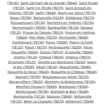
(78100)
,
Saint-Germain-de-la-Grange (78640)
,
Saint-Forget
(78720)
,
Saint-Cyr-l’École (78210)
,
Saint-Arnoult-en-
Yvelines (78730)
,
Sailly (78440)
,
Rosny-sur-Seine (78710)
,
Rosay (78790)
,
Romainville (93230)
,
Rolleboise (78270)
,
Rocquencourt (78150)
,
Rochefort-en-Yvelines (78730)
,
Rennemoulin (78590)
,
Rambouillet (78120)
,
Raizeux
(78125)
,
Prunay-le-Temple (78910)
,
Prunay-en-Yvelines
(78660)
,
Port-Villez (78270)
,
Porcheville (78440)
,
Ponthévrard (78730)
,
Poissy (78300)
,
Poigny-la-Forêt
(78125)
,
Plaisir (78370)
,
Perdreauville (78200)
,
Paray-
Douaville (78660)
,
Osmoy (78910)
,
Orsonville (78660)
,
Orphin (78125)
,
Orgeval (78630)
,
Orgerus (78910)
,
Orcemont (78125)
,
Oinville-sur-Montcient (78250)
,
Noisy-
le-Roi (78590)
,
Nézel (78410)
,
Neauphlette (78980)
,
Neauphle-le-Vieux (78640)
,
Neauphle-le-Château (78640)
,
Mulcent (78790)
,
Mousseaux-sur-Seine (78270)
,
Morainvilliers (78630)
,
Montigny-le-Bretonneux (78180)
,
Montfort-l’Amaury (78490)
,
Montesson (78360)
,
Montchauvet (78790)
,
Montalet-le-Bois (78440)
,
Montainville (78124)
,
Moisson (78840)
,
Mittainville
(78125)
,
Milon-la-Chapelle (78470)
,
Millemont (78940)
,