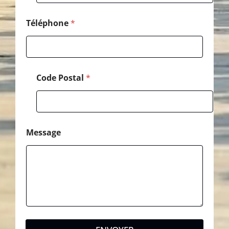
e
Téléphone
*
Code Postal
*
Message