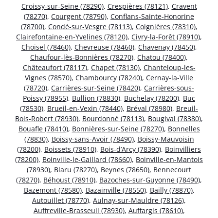
Croissy-sur-Seine (78290)
,
Crespières (78121)
,
Cravent
(78270)
,
Courgent (78790)
,
Conflans-Sainte-Honorine
(78700)
,
Condé-sur-Vesgre (78113)
,
Coignières (78310)
,
Clairefontaine-en-Yvelines (78120)
,
Civry-la-Forêt (78910)
,
Choisel (78460)
,
Chevreuse (78460)
,
Chavenay (78450)
,
Chaufour-lès-Bonnières (78270)
,
Chatou (78400)
,
Châteaufort (78117)
,
Chapet (78130)
,
Chanteloup-les-
Vignes (78570)
,
Chambourcy (78240)
,
Cernay-la-Ville
(78720)
,
Carrières-sur-Seine (78420)
,
Carrières-sous-
Poissy (78955)
,
Bullion (78830)
,
Buchelay (78200)
,
Buc
(78530)
,
Brueil-en-Vexin (78440)
,
Bréval (78980)
,
Breuil-
Bois-Robert (78930)
,
Bourdonné (78113)
,
Bougival (78380)
,
Bouafle (78410)
,
Bonnières-sur-Seine (78270)
,
Bonnelles
(78830)
,
Boissy-sans-Avoir (78490)
,
Boissy-Mauvoisin
(78200)
,
Boissets (78910)
,
Bois-d’Arcy (78390)
,
Boinvilliers
(78200)
,
Boinville-le-Gaillard (78660)
,
Boinville-en-Mantois
(78930)
,
Blaru (78270)
,
Beynes (78650)
,
Bennecourt
(78270)
,
Béhoust (78910)
,
Bazoches-sur-Guyonne (78490)
,
Bazemont (78580)
,
Bazainville (78550)
,
Bailly (78870)
,
Autouillet (78770)
,
Aulnay-sur-Mauldre (78126)
,
Auffreville-Brasseuil (78930)
,
Auffargis (78610)
,