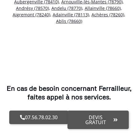
Aubergenville (78410)
,
Arnouville-lès-Mantes (78790)
,
Andrésy (78570)
,
Andelu (78770)
,
Allainville (78660)
,
Aigremont (78240)
,
Adainville (78113)
,
Achères (78260)
,
Ablis (78660)
En cas de besoin concernant Ferrailleur,
faites appel à nos services.
07.56.78.02.30
DEVIS
GRATUIT