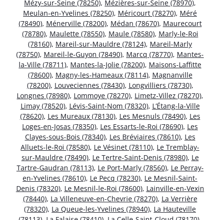
Mézy-sur-Seine (78250)
,
Mézières-sur-Seine (78970)
,
Meulan-en-Yvelines (78250)
,
Méricourt (78270)
,
Méré
(78490)
,
Ménerville (78200)
,
Médan (78670)
,
Maurecourt
(78780)
,
Maulette (78550)
,
Maule (78580)
,
Marly-le-Roi
(78160)
,
Mareil-sur-Mauldre (78124)
,
Mareil-Marly
(78750)
,
Mareil-le-Guyon (78490)
,
Marcq (78770)
,
Mantes-
la-Ville (78711)
,
Mantes-la-Jolie (78200)
,
Maisons-Laffitte
(78600)
,
Magny-les-Hameaux (78114)
,
Magnanville
(78200)
,
Louveciennes (78430)
,
Longvilliers (78730)
,
Longnes (78980)
,
Lommoye (78270)
,
Limetz-Villez (78270)
,
Limay (78520)
,
Lévis-Saint-Nom (78320)
,
L’Étang-la-Ville
(78620)
,
Les Mureaux (78130)
,
Les Mesnuls (78490)
,
Les
Loges-en-Josas (78350)
,
Les Essarts-le-Roi (78690)
,
Les
Clayes-sous-Bois (78340)
,
Les Bréviaires (78610)
,
Les
Alluets-le-Roi (78580)
,
Le Vésinet (78110)
,
Le Tremblay-
sur-Mauldre (78490)
,
Le Tertre-Saint-Denis (78980)
,
Le
Tartre-Gaudran (78113)
,
Le Port-Marly (78560)
,
Le Perray-
en-Yvelines (78610)
,
Le Pecq (78230)
,
Le Mesnil-Saint-
Denis (78320)
,
Le Mesnil-le-Roi (78600)
,
Lainville-en-Vexin
(78440)
,
La Villeneuve-en-Chevrie (78270)
,
La Verrière
(78320)
,
La Queue-les-Yvelines (78940)
,
La Hauteville
(78113)
,
La Falaise (78410)
,
La Celle-Saint-Cloud (78170)
,