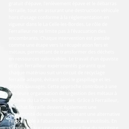
gratuit d’épave, l’enlèvement épave et le débarras
ferraille, tout en assurant une destruction véhicule
hors d’usage conforme à la réglementation en
vigueur dans le La Celle-les-Bordes. Le rôle de
Ferrailleur ne se limite pas à l’évacuation des
encombrants. Chaque intervention est pensée
comme une étape vers la récupération fers et
métaux, permettant de transformer des déchets
en ressources valorisables. Le travail d’un épaviste
et d’un ferrailleur expérimentés garantit que
chaque matériau suit un circuit de recyclage
ferraille adapté, évitant ainsi le gaspillage et les
dépôts sauvages. Cette approche contribue à une
meilleure organisation de la gestion des métaux à
l’échelle du La Celle-les-Bordes. Grâce à Ferrailleur,
le rachat ferraille devient également une
opportunité de valorisation, offrant une alternative
responsable à l’abandon des métaux inutilisés. En
s’appuyant sur une connaissance fine du territoire,