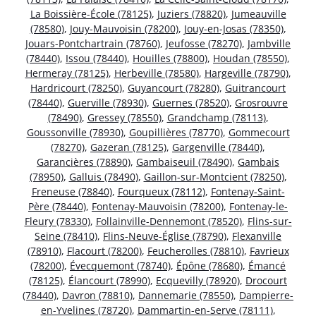
La Boissière-École (78125)
,
Juziers (78820)
,
Jumeauville
(78580)
,
Jouy-Mauvoisin (78200)
,
Jouy-en-Josas (78350)
,
Jouars-Pontchartrain (78760)
,
Jeufosse (78270)
,
Jambville
(78440)
,
Issou (78440)
,
Houilles (78800)
,
Houdan (78550)
,
Hermeray (78125)
,
Herbeville (78580)
,
Hargeville (78790)
,
Hardricourt (78250)
,
Guyancourt (78280)
,
Guitrancourt
(78440)
,
Guerville (78930)
,
Guernes (78520)
,
Grosrouvre
(78490)
,
Gressey (78550)
,
Grandchamp (78113)
,
Goussonville (78930)
,
Goupillières (78770)
,
Gommecourt
(78270)
,
Gazeran (78125)
,
Gargenville (78440)
,
Garancières (78890)
,
Gambaiseuil (78490)
,
Gambais
(78950)
,
Galluis (78490)
,
Gaillon-sur-Montcient (78250)
,
Freneuse (78840)
,
Fourqueux (78112)
,
Fontenay-Saint-
Père (78440)
,
Fontenay-Mauvoisin (78200)
,
Fontenay-le-
Fleury (78330)
,
Follainville-Dennemont (78520)
,
Flins-sur-
Seine (78410)
,
Flins-Neuve-Église (78790)
,
Flexanville
(78910)
,
Flacourt (78200)
,
Feucherolles (78810)
,
Favrieux
(78200)
,
Évecquemont (78740)
,
Épône (78680)
,
Émancé
(78125)
,
Élancourt (78990)
,
Ecquevilly (78920)
,
Drocourt
(78440)
,
Davron (78810)
,
Dannemarie (78550)
,
Dampierre-
en-Yvelines (78720)
,
Dammartin-en-Serve (78111)
,