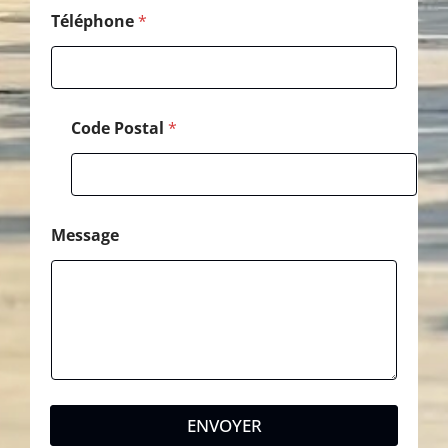
l
Téléphone
*
Code Postal
*
Message
ENVOYER