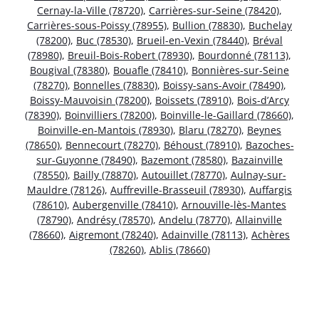
Cernay-la-Ville (78720)
,
Carrières-sur-Seine (78420)
,
Carrières-sous-Poissy (78955)
,
Bullion (78830)
,
Buchelay
(78200)
,
Buc (78530)
,
Brueil-en-Vexin (78440)
,
Bréval
(78980)
,
Breuil-Bois-Robert (78930)
,
Bourdonné (78113)
,
Bougival (78380)
,
Bouafle (78410)
,
Bonnières-sur-Seine
(78270)
,
Bonnelles (78830)
,
Boissy-sans-Avoir (78490)
,
Boissy-Mauvoisin (78200)
,
Boissets (78910)
,
Bois-d’Arcy
(78390)
,
Boinvilliers (78200)
,
Boinville-le-Gaillard (78660)
,
Boinville-en-Mantois (78930)
,
Blaru (78270)
,
Beynes
(78650)
,
Bennecourt (78270)
,
Béhoust (78910)
,
Bazoches-
sur-Guyonne (78490)
,
Bazemont (78580)
,
Bazainville
(78550)
,
Bailly (78870)
,
Autouillet (78770)
,
Aulnay-sur-
Mauldre (78126)
,
Auffreville-Brasseuil (78930)
,
Auffargis
(78610)
,
Aubergenville (78410)
,
Arnouville-lès-Mantes
(78790)
,
Andrésy (78570)
,
Andelu (78770)
,
Allainville
(78660)
,
Aigremont (78240)
,
Adainville (78113)
,
Achères
(78260)
,
Ablis (78660)