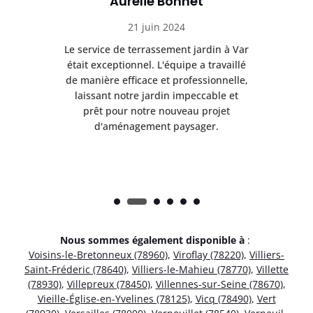
Aurélie Bonnet
21 juin 2024
à Var
Le service de terrassement jardin à Var
Le s
illé
était exceptionnel. L'équipe a travaillé
éta
lle,
de manière efficace et professionnelle,
de 
et
laissant notre jardin impeccable et
l
t
prêt pour notre nouveau projet
d'aménagement paysager.
Nous sommes également disponible à
:
Voisins-le-Bretonneux (78960)
,
Viroflay (78220)
,
Villiers-
Saint-Fréderic (78640)
,
Villiers-le-Mahieu (78770)
,
Villette
(78930)
,
Villepreux (78450)
,
Villennes-sur-Seine (78670)
,
Vieille-Église-en-Yvelines (78125)
,
Vicq (78490)
,
Vert