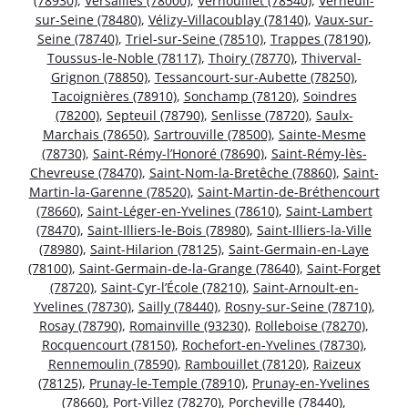
(78930)
,
Versailles (78000)
,
Vernouillet (78540)
,
Verneuil-
sur-Seine (78480)
,
Vélizy-Villacoublay (78140)
,
Vaux-sur-
Seine (78740)
,
Triel-sur-Seine (78510)
,
Trappes (78190)
,
Toussus-le-Noble (78117)
,
Thoiry (78770)
,
Thiverval-
Grignon (78850)
,
Tessancourt-sur-Aubette (78250)
,
Tacoignières (78910)
,
Sonchamp (78120)
,
Soindres
(78200)
,
Septeuil (78790)
,
Senlisse (78720)
,
Saulx-
Marchais (78650)
,
Sartrouville (78500)
,
Sainte-Mesme
(78730)
,
Saint-Rémy-l’Honoré (78690)
,
Saint-Rémy-lès-
Chevreuse (78470)
,
Saint-Nom-la-Bretêche (78860)
,
Saint-
Martin-la-Garenne (78520)
,
Saint-Martin-de-Bréthencourt
(78660)
,
Saint-Léger-en-Yvelines (78610)
,
Saint-Lambert
(78470)
,
Saint-Illiers-le-Bois (78980)
,
Saint-Illiers-la-Ville
(78980)
,
Saint-Hilarion (78125)
,
Saint-Germain-en-Laye
(78100)
,
Saint-Germain-de-la-Grange (78640)
,
Saint-Forget
(78720)
,
Saint-Cyr-l’École (78210)
,
Saint-Arnoult-en-
Yvelines (78730)
,
Sailly (78440)
,
Rosny-sur-Seine (78710)
,
Rosay (78790)
,
Romainville (93230)
,
Rolleboise (78270)
,
Rocquencourt (78150)
,
Rochefort-en-Yvelines (78730)
,
Rennemoulin (78590)
,
Rambouillet (78120)
,
Raizeux
(78125)
,
Prunay-le-Temple (78910)
,
Prunay-en-Yvelines
(78660)
,
Port-Villez (78270)
,
Porcheville (78440)
,