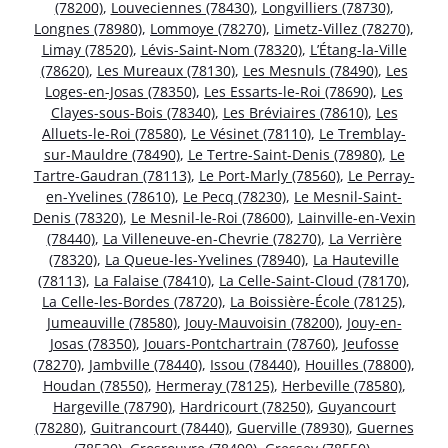
(78200)
,
Louveciennes (78430)
,
Longvilliers (78730)
,
Longnes (78980)
,
Lommoye (78270)
,
Limetz-Villez (78270)
,
Limay (78520)
,
Lévis-Saint-Nom (78320)
,
L’Étang-la-Ville
(78620)
,
Les Mureaux (78130)
,
Les Mesnuls (78490)
,
Les
Loges-en-Josas (78350)
,
Les Essarts-le-Roi (78690)
,
Les
Clayes-sous-Bois (78340)
,
Les Bréviaires (78610)
,
Les
Alluets-le-Roi (78580)
,
Le Vésinet (78110)
,
Le Tremblay-
sur-Mauldre (78490)
,
Le Tertre-Saint-Denis (78980)
,
Le
Tartre-Gaudran (78113)
,
Le Port-Marly (78560)
,
Le Perray-
en-Yvelines (78610)
,
Le Pecq (78230)
,
Le Mesnil-Saint-
Denis (78320)
,
Le Mesnil-le-Roi (78600)
,
Lainville-en-Vexin
(78440)
,
La Villeneuve-en-Chevrie (78270)
,
La Verrière
(78320)
,
La Queue-les-Yvelines (78940)
,
La Hauteville
(78113)
,
La Falaise (78410)
,
La Celle-Saint-Cloud (78170)
,
La Celle-les-Bordes (78720)
,
La Boissière-École (78125)
,
Jumeauville (78580)
,
Jouy-Mauvoisin (78200)
,
Jouy-en-
Josas (78350)
,
Jouars-Pontchartrain (78760)
,
Jeufosse
(78270)
,
Jambville (78440)
,
Issou (78440)
,
Houilles (78800)
,
Houdan (78550)
,
Hermeray (78125)
,
Herbeville (78580)
,
Hargeville (78790)
,
Hardricourt (78250)
,
Guyancourt
(78280)
,
Guitrancourt (78440)
,
Guerville (78930)
,
Guernes