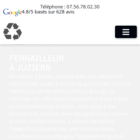
Téléphone :
07.56.78.02.30
4.8/5 basés sur 628 avis
FERRAILLEUR
À JUZIERS
Ferrailleur à Juziers s’inscrit dans une démarche
responsable visant à faciliter la gestion des déchets
métalliques et des véhicules hors d’usage. Le
recyclage ferraille répond aujourd’hui à des enjeux
environnementaux majeurs, mais aussi à des
besoins très concrets pour les particuliers comme
pour les professionnels. À travers Ferrailleur,
l’objectif est de proposer une solution claire,
encadrée et accessible pour l’enlèvement gratuit