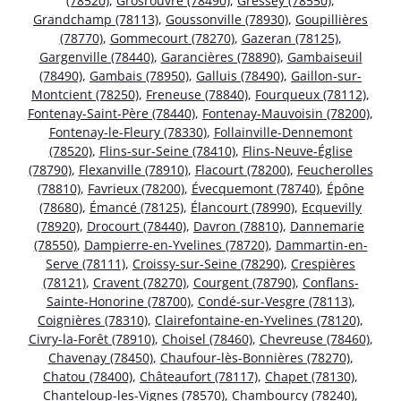
(78520)
,
Grosrouvre (78490)
,
Gressey (78550)
,
Grandchamp (78113)
,
Goussonville (78930)
,
Goupillières
(78770)
,
Gommecourt (78270)
,
Gazeran (78125)
,
Gargenville (78440)
,
Garancières (78890)
,
Gambaiseuil
(78490)
,
Gambais (78950)
,
Galluis (78490)
,
Gaillon-sur-
Montcient (78250)
,
Freneuse (78840)
,
Fourqueux (78112)
,
Fontenay-Saint-Père (78440)
,
Fontenay-Mauvoisin (78200)
,
Fontenay-le-Fleury (78330)
,
Follainville-Dennemont
(78520)
,
Flins-sur-Seine (78410)
,
Flins-Neuve-Église
(78790)
,
Flexanville (78910)
,
Flacourt (78200)
,
Feucherolles
(78810)
,
Favrieux (78200)
,
Évecquemont (78740)
,
Épône
(78680)
,
Émancé (78125)
,
Élancourt (78990)
,
Ecquevilly
(78920)
,
Drocourt (78440)
,
Davron (78810)
,
Dannemarie
(78550)
,
Dampierre-en-Yvelines (78720)
,
Dammartin-en-
Serve (78111)
,
Croissy-sur-Seine (78290)
,
Crespières
(78121)
,
Cravent (78270)
,
Courgent (78790)
,
Conflans-
Sainte-Honorine (78700)
,
Condé-sur-Vesgre (78113)
,
Coignières (78310)
,
Clairefontaine-en-Yvelines (78120)
,
Civry-la-Forêt (78910)
,
Choisel (78460)
,
Chevreuse (78460)
,
Chavenay (78450)
,
Chaufour-lès-Bonnières (78270)
,
Chatou (78400)
,
Châteaufort (78117)
,
Chapet (78130)
,
Chanteloup-les-Vignes (78570)
,
Chambourcy (78240)
,