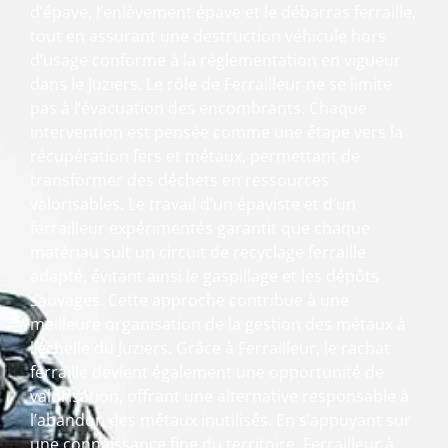
d’épave, l’enlèvement épave et le débarras ferraille,
tout en assurant une destruction véhicule hors
d’usage conforme à la réglementation en vigueur
dans le Juziers. Le rôle de Ferrailleur ne se limite
pas à l’évacuation des encombrants. Chaque
intervention est pensée comme une étape vers la
récupération fers et métaux, permettant de
transformer des déchets en ressources
valorisables. Le travail d’un épaviste et d’un
ferrailleur expérimentés garantit que chaque
matériau suit un circuit de recyclage ferraille
adapté, évitant ainsi le gaspillage et les dépôts
sauvages. Cette approche contribue à une
meilleure organisation de la gestion des métaux à
l’échelle du Juziers. Grâce à Ferrailleur, le rachat
ferraille devient également une opportunité de
valorisation, offrant une alternative responsable à
l’abandon des métaux inutilisés. En s’appuyant sur
une connaissance fine du territoire, Ferrailleur à