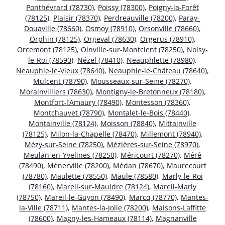
Ponthévrard (78730)
,
Poissy (78300)
,
Poigny-la-Forêt
(78125)
,
Plaisir (78370)
,
Perdreauville (78200)
,
Paray-
Douaville (78660)
,
Osmoy (78910)
,
Orsonville (78660)
,
Orphin (78125)
,
Orgeval (78630)
,
Orgerus (78910)
,
Orcemont (78125)
,
Oinville-sur-Montcient (78250)
,
Noisy-
le-Roi (78590)
,
Nézel (78410)
,
Neauphlette (78980)
,
Neauphle-le-Vieux (78640)
,
Neauphle-le-Château (78640)
,
Mulcent (78790)
,
Mousseaux-sur-Seine (78270)
,
Morainvilliers (78630)
,
Montigny-le-Bretonneux (78180)
,
Montfort-l’Amaury (78490)
,
Montesson (78360)
,
Montchauvet (78790)
,
Montalet-le-Bois (78440)
,
Montainville (78124)
,
Moisson (78840)
,
Mittainville
(78125)
,
Milon-la-Chapelle (78470)
,
Millemont (78940)
,
Mézy-sur-Seine (78250)
,
Mézières-sur-Seine (78970)
,
Meulan-en-Yvelines (78250)
,
Méricourt (78270)
,
Méré
(78490)
,
Ménerville (78200)
,
Médan (78670)
,
Maurecourt
(78780)
,
Maulette (78550)
,
Maule (78580)
,
Marly-le-Roi
(78160)
,
Mareil-sur-Mauldre (78124)
,
Mareil-Marly
(78750)
,
Mareil-le-Guyon (78490)
,
Marcq (78770)
,
Mantes-
la-Ville (78711)
,
Mantes-la-Jolie (78200)
,
Maisons-Laffitte
(78600)
,
Magny-les-Hameaux (78114)
,
Magnanville