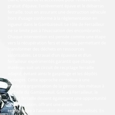
gratuit d’épave, l’enlèvement épave et le débarras
ferraille, tout en assurant une destruction véhicule
hors d’usage conforme à la réglementation en
vigueur dans le Gambaiseuil. Le rôle de Ferrailleur
ne se limite pas à l’évacuation des encombrants.
Chaque intervention est pensée comme une étape
vers la récupération fers et métaux, permettant de
transformer des déchets en ressources
valorisables. Le travail d’un épaviste et d’un
ferrailleur expérimentés garantit que chaque
matériau suit un circuit de recyclage ferraille
adapté, évitant ainsi le gaspillage et les dépôts
sauvages. Cette approche contribue à une
meilleure organisation de la gestion des métaux à
l’échelle du Gambaiseuil. Grâce à Ferrailleur, le
rachat ferraille devient également une opportunité
de valorisation, offrant une alternative
responsable à l’abandon des métaux inutilisés. En