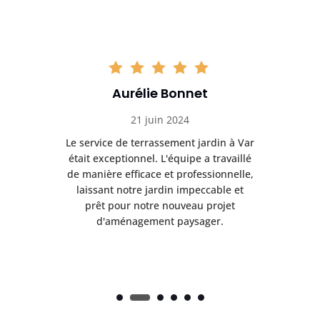
Aurélie Bonnet
21 juin 2024
à Var
Le service de terrassement jardin à Var
Le s
illé
était exceptionnel. L'équipe a travaillé
éta
lle,
de manière efficace et professionnelle,
de 
et
laissant notre jardin impeccable et
l
t
prêt pour notre nouveau projet
d'aménagement paysager.