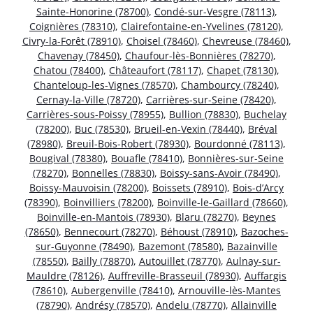
Sainte-Honorine (78700)
,
Condé-sur-Vesgre (78113)
,
Coignières (78310)
,
Clairefontaine-en-Yvelines (78120)
,
Civry-la-Forêt (78910)
,
Choisel (78460)
,
Chevreuse (78460)
,
Chavenay (78450)
,
Chaufour-lès-Bonnières (78270)
,
Chatou (78400)
,
Châteaufort (78117)
,
Chapet (78130)
,
Chanteloup-les-Vignes (78570)
,
Chambourcy (78240)
,
Cernay-la-Ville (78720)
,
Carrières-sur-Seine (78420)
,
Carrières-sous-Poissy (78955)
,
Bullion (78830)
,
Buchelay
(78200)
,
Buc (78530)
,
Brueil-en-Vexin (78440)
,
Bréval
(78980)
,
Breuil-Bois-Robert (78930)
,
Bourdonné (78113)
,
Bougival (78380)
,
Bouafle (78410)
,
Bonnières-sur-Seine
(78270)
,
Bonnelles (78830)
,
Boissy-sans-Avoir (78490)
,
Boissy-Mauvoisin (78200)
,
Boissets (78910)
,
Bois-d’Arcy
(78390)
,
Boinvilliers (78200)
,
Boinville-le-Gaillard (78660)
,
Boinville-en-Mantois (78930)
,
Blaru (78270)
,
Beynes
(78650)
,
Bennecourt (78270)
,
Béhoust (78910)
,
Bazoches-
sur-Guyonne (78490)
,
Bazemont (78580)
,
Bazainville
(78550)
,
Bailly (78870)
,
Autouillet (78770)
,
Aulnay-sur-
Mauldre (78126)
,
Auffreville-Brasseuil (78930)
,
Auffargis
(78610)
,
Aubergenville (78410)
,
Arnouville-lès-Mantes
(78790)
,
Andrésy (78570)
,
Andelu (78770)
,
Allainville