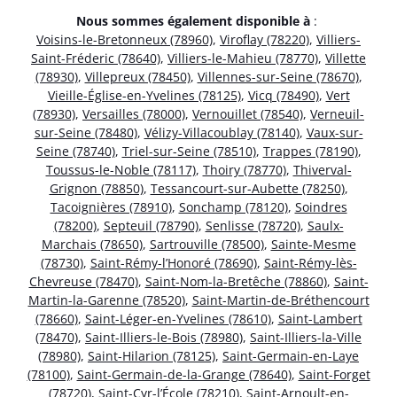
Nous sommes également disponible à
:
Voisins-le-Bretonneux (78960)
,
Viroflay (78220)
,
Villiers-
Saint-Fréderic (78640)
,
Villiers-le-Mahieu (78770)
,
Villette
(78930)
,
Villepreux (78450)
,
Villennes-sur-Seine (78670)
,
Vieille-Église-en-Yvelines (78125)
,
Vicq (78490)
,
Vert
(78930)
,
Versailles (78000)
,
Vernouillet (78540)
,
Verneuil-
sur-Seine (78480)
,
Vélizy-Villacoublay (78140)
,
Vaux-sur-
Seine (78740)
,
Triel-sur-Seine (78510)
,
Trappes (78190)
,
Toussus-le-Noble (78117)
,
Thoiry (78770)
,
Thiverval-
Grignon (78850)
,
Tessancourt-sur-Aubette (78250)
,
Tacoignières (78910)
,
Sonchamp (78120)
,
Soindres
(78200)
,
Septeuil (78790)
,
Senlisse (78720)
,
Saulx-
Marchais (78650)
,
Sartrouville (78500)
,
Sainte-Mesme
(78730)
,
Saint-Rémy-l’Honoré (78690)
,
Saint-Rémy-lès-
Chevreuse (78470)
,
Saint-Nom-la-Bretêche (78860)
,
Saint-
Martin-la-Garenne (78520)
,
Saint-Martin-de-Bréthencourt
(78660)
,
Saint-Léger-en-Yvelines (78610)
,
Saint-Lambert
(78470)
,
Saint-Illiers-le-Bois (78980)
,
Saint-Illiers-la-Ville
(78980)
,
Saint-Hilarion (78125)
,
Saint-Germain-en-Laye
(78100)
,
Saint-Germain-de-la-Grange (78640)
,
Saint-Forget
(78720)
,
Saint-Cyr-l’École (78210)
,
Saint-Arnoult-en-