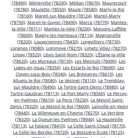
(78490)
,
Ménerville (78200)
,
Médan (78670)
,
Maurecourt
(78780)
,
Maulette (78550)
,
Maule (78580)
,
Marly-le-Roi
(78160)
,
Mareil-sur-Mauldre (78124)
,
Mareil-Marly
(78750)
,
Mareil-le-Guyon (78490)
,
Marcq (78770)
,
Mantes-
la-Ville (78711)
,
Mantes-la-Jolie (78200)
,
Maisons-Laffitte
(78600)
,
Magny-les-Hameaux (78114)
,
Magnanville
(78200)
,
Louveciennes (78430)
,
Longvilliers (78730)
,
Longnes (78980)
,
Lommoye (78270)
,
Limetz-Villez (78270)
,
Limay (78520)
,
Lévis-Saint-Nom (78320)
,
L’Étang-la-Ville
(78620)
,
Les Mureaux (78130)
,
Les Mesnuls (78490)
,
Les
Loges-en-Josas (78350)
,
Les Essarts-le-Roi (78690)
,
Les
Clayes-sous-Bois (78340)
,
Les Bréviaires (78610)
,
Les
Alluets-le-Roi (78580)
,
Le Vésinet (78110)
,
Le Tremblay-
sur-Mauldre (78490)
,
Le Tertre-Saint-Denis (78980)
,
Le
Tartre-Gaudran (78113)
,
Le Port-Marly (78560)
,
Le Perray-
en-Yvelines (78610)
,
Le Pecq (78230)
,
Le Mesnil-Saint-
Denis (78320)
,
Le Mesnil-le-Roi (78600)
,
Lainville-en-Vexin
(78440)
,
La Villeneuve-en-Chevrie (78270)
,
La Verrière
(78320)
,
La Queue-les-Yvelines (78940)
,
La Hauteville
(78113)
,
La Falaise (78410)
,
La Celle-Saint-Cloud (78170)
,
La Celle-les-Bordes (78720)
,
La Boissière-École (78125)
,