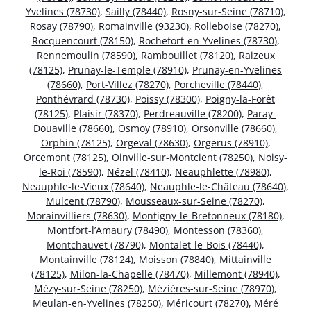
Yvelines (78730)
,
Sailly (78440)
,
Rosny-sur-Seine (78710)
,
Rosay (78790)
,
Romainville (93230)
,
Rolleboise (78270)
,
Rocquencourt (78150)
,
Rochefort-en-Yvelines (78730)
,
Rennemoulin (78590)
,
Rambouillet (78120)
,
Raizeux
(78125)
,
Prunay-le-Temple (78910)
,
Prunay-en-Yvelines
(78660)
,
Port-Villez (78270)
,
Porcheville (78440)
,
Ponthévrard (78730)
,
Poissy (78300)
,
Poigny-la-Forêt
(78125)
,
Plaisir (78370)
,
Perdreauville (78200)
,
Paray-
Douaville (78660)
,
Osmoy (78910)
,
Orsonville (78660)
,
Orphin (78125)
,
Orgeval (78630)
,
Orgerus (78910)
,
Orcemont (78125)
,
Oinville-sur-Montcient (78250)
,
Noisy-
le-Roi (78590)
,
Nézel (78410)
,
Neauphlette (78980)
,
Neauphle-le-Vieux (78640)
,
Neauphle-le-Château (78640)
,
Mulcent (78790)
,
Mousseaux-sur-Seine (78270)
,
Morainvilliers (78630)
,
Montigny-le-Bretonneux (78180)
,
Montfort-l’Amaury (78490)
,
Montesson (78360)
,
Montchauvet (78790)
,
Montalet-le-Bois (78440)
,
Montainville (78124)
,
Moisson (78840)
,
Mittainville
(78125)
,
Milon-la-Chapelle (78470)
,
Millemont (78940)
,
Mézy-sur-Seine (78250)
,
Mézières-sur-Seine (78970)
,
Meulan-en-Yvelines (78250)
,
Méricourt (78270)
,
Méré