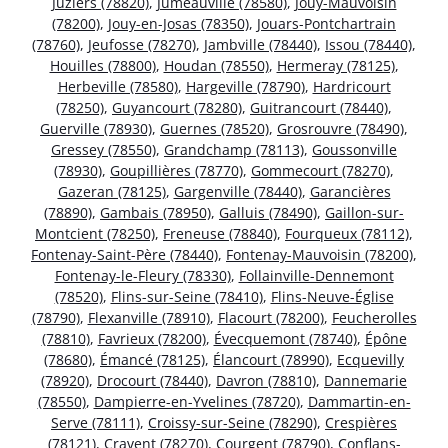
Juziers (78820)
,
Jumeauville (78580)
,
Jouy-Mauvoisin
(78200)
,
Jouy-en-Josas (78350)
,
Jouars-Pontchartrain
(78760)
,
Jeufosse (78270)
,
Jambville (78440)
,
Issou (78440)
,
Houilles (78800)
,
Houdan (78550)
,
Hermeray (78125)
,
Herbeville (78580)
,
Hargeville (78790)
,
Hardricourt
(78250)
,
Guyancourt (78280)
,
Guitrancourt (78440)
,
Guerville (78930)
,
Guernes (78520)
,
Grosrouvre (78490)
,
Gressey (78550)
,
Grandchamp (78113)
,
Goussonville
(78930)
,
Goupillières (78770)
,
Gommecourt (78270)
,
Gazeran (78125)
,
Gargenville (78440)
,
Garancières
(78890)
,
Gambais (78950)
,
Galluis (78490)
,
Gaillon-sur-
Montcient (78250)
,
Freneuse (78840)
,
Fourqueux (78112)
,
Fontenay-Saint-Père (78440)
,
Fontenay-Mauvoisin (78200)
,
Fontenay-le-Fleury (78330)
,
Follainville-Dennemont
(78520)
,
Flins-sur-Seine (78410)
,
Flins-Neuve-Église
(78790)
,
Flexanville (78910)
,
Flacourt (78200)
,
Feucherolles
(78810)
,
Favrieux (78200)
,
Évecquemont (78740)
,
Épône
(78680)
,
Émancé (78125)
,
Élancourt (78990)
,
Ecquevilly
(78920)
,
Drocourt (78440)
,
Davron (78810)
,
Dannemarie
(78550)
,
Dampierre-en-Yvelines (78720)
,
Dammartin-en-
Serve (78111)
,
Croissy-sur-Seine (78290)
,
Crespières
(78121)
,
Cravent (78270)
,
Courgent (78790)
,
Conflans-