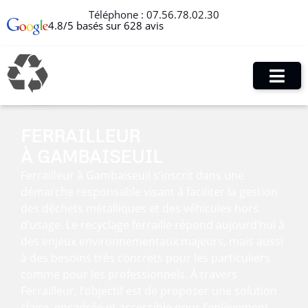
Téléphone :
07.56.78.02.30
4.8/5 basés sur 628 avis
FERRAILLEUR
À GAMBAISEUIL
Ferrailleur à Gambaiseuil s’inscrit dans une
démarche responsable visant à faciliter la gestion
des déchets métalliques et des véhicules hors
d’usage. Le recyclage ferraille répond aujourd’hui à
des enjeux environnementaux majeurs, mais aussi
à des besoins très concrets pour les particuliers
comme pour les professionnels. À travers
Ferrailleur, l’objectif est de proposer une solution
claire, encadrée et accessible pour l’enlèvement