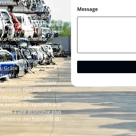
truction véhicule hors
Message
ueur dans le Chaufour-lès-
 pas à l’évacuation des
ée comme une étape vers la
 transformer des déchets en
te et d’un ferrailleur
uit un circuit de recyclage
t les dépôts sauvages. Cette
tion de la gestion des
 Grâce à Ferrailleur, le
tunité de valorisation,
don des métaux inutilisés.
rritoire, Ferrailleur à
situation avec
bale permet de répondre aux
vement à une économie plus
nnement et des habitants du