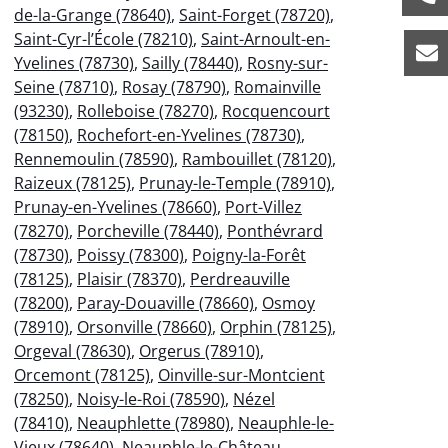
de-la-Grange (78640)
,
Saint-Forget (78720)
,
Saint-Cyr-l’École (78210)
,
Saint-Arnoult-en-
Yvelines (78730)
,
Sailly (78440)
,
Rosny-sur-
Seine (78710)
,
Rosay (78790)
,
Romainville
(93230)
,
Rolleboise (78270)
,
Rocquencourt
(78150)
,
Rochefort-en-Yvelines (78730)
,
Rennemoulin (78590)
,
Rambouillet (78120)
,
Raizeux (78125)
,
Prunay-le-Temple (78910)
,
Prunay-en-Yvelines (78660)
,
Port-Villez
(78270)
,
Porcheville (78440)
,
Ponthévrard
(78730)
,
Poissy (78300)
,
Poigny-la-Forêt
(78125)
,
Plaisir (78370)
,
Perdreauville
(78200)
,
Paray-Douaville (78660)
,
Osmoy
(78910)
,
Orsonville (78660)
,
Orphin (78125)
,
Orgeval (78630)
,
Orgerus (78910)
,
Orcemont (78125)
,
Oinville-sur-Montcient
(78250)
,
Noisy-le-Roi (78590)
,
Nézel
(78410)
,
Neauphlette (78980)
,
Neauphle-le-
Vieux (78640)
,
Neauphle-le-Château