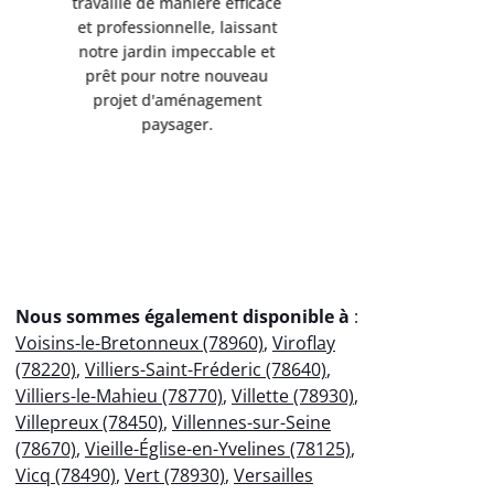
travaillé de manière efficace
travaillé d
et professionnelle, laissant
et professi
notre jardin impeccable et
notre jard
prêt pour notre nouveau
prêt pou
projet d'aménagement
projet 
paysager.
p
Nous sommes également disponible à
:
Voisins-le-Bretonneux (78960)
,
Viroflay
(78220)
,
Villiers-Saint-Fréderic (78640)
,
Villiers-le-Mahieu (78770)
,
Villette (78930)
,
Villepreux (78450)
,
Villennes-sur-Seine
(78670)
,
Vieille-Église-en-Yvelines (78125)
,
Vicq (78490)
,
Vert (78930)
,
Versailles