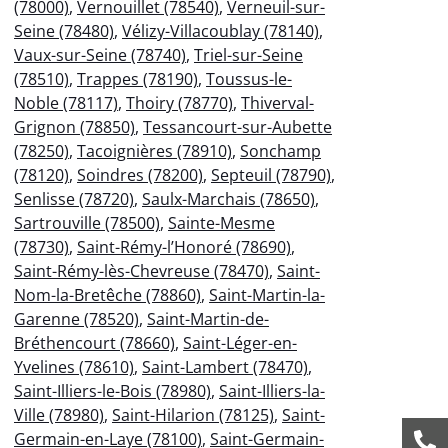
(78000)
,
Vernouillet (78540)
,
Verneuil-sur-
Seine (78480)
,
Vélizy-Villacoublay (78140)
,
Vaux-sur-Seine (78740)
,
Triel-sur-Seine
(78510)
,
Trappes (78190)
,
Toussus-le-
Noble (78117)
,
Thoiry (78770)
,
Thiverval-
Grignon (78850)
,
Tessancourt-sur-Aubette
(78250)
,
Tacoignières (78910)
,
Sonchamp
(78120)
,
Soindres (78200)
,
Septeuil (78790)
,
Senlisse (78720)
,
Saulx-Marchais (78650)
,
Sartrouville (78500)
,
Sainte-Mesme
(78730)
,
Saint-Rémy-l’Honoré (78690)
,
Saint-Rémy-lès-Chevreuse (78470)
,
Saint-
Nom-la-Bretêche (78860)
,
Saint-Martin-la-
Garenne (78520)
,
Saint-Martin-de-
Bréthencourt (78660)
,
Saint-Léger-en-
Yvelines (78610)
,
Saint-Lambert (78470)
,
Saint-Illiers-le-Bois (78980)
,
Saint-Illiers-la-
Ville (78980)
,
Saint-Hilarion (78125)
,
Saint-
Germain-en-Laye (78100)
,
Saint-Germain-