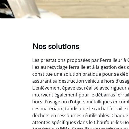
Nos solutions
Les prestations proposées par Ferrailleur à
liés au recyclage ferraille et à la gestion de
constitue une solution pratique pour se déba
assurant sa destruction véhicule hors d’usa
L’enlèvement épave est réalisé avec rigueur a
Au
intervient également pour le débarras ferrail
hors d’usage ou d’objets métalliques encomb
ces matériaux, tandis que le rachat ferraille
Le serv
déchets en ressources réutilisables. Chaque 
ja
attentes spécifiques dans le Chaufour-lès-Bon
except