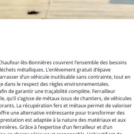
 Chaufour-lès-Bonnières couvrent l’ensemble des besoins
s déchets métalliques. L’enlèvement gratuit d’épave
rrasser d’un véhicule inutilisable sans contrainte, tout en
ge dans le respect des règles environnementales.
fin de garantir une traçabilité complète. Ferrailleur
rélie Bonnet
Aurélie Bonnet
le, qu’il s’agisse de métaux issus de chantiers, de véhicules
rants. La récupération fers et métaux permet de valoriser
21 juin 2024
21 juin 2024
 offre une alternative intéressante pour transformer des
ice de terrassement
Le service de terrassement
prestation est adaptée à la nature des matériaux et aux
rdin à Var était
jardin à Var était
nières. Grâce à l’expertise d’un ferrailleur et d’un
ionnel. L'équipe a
exceptionnel. L'équipe a