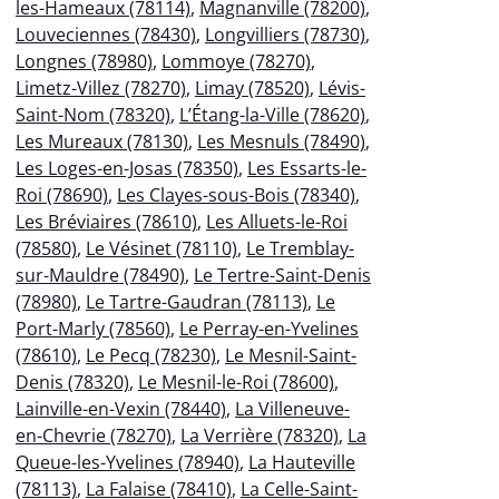
les-Hameaux (78114)
,
Magnanville (78200)
,
Louveciennes (78430)
,
Longvilliers (78730)
,
Longnes (78980)
,
Lommoye (78270)
,
Limetz-Villez (78270)
,
Limay (78520)
,
Lévis-
Saint-Nom (78320)
,
L’Étang-la-Ville (78620)
,
Les Mureaux (78130)
,
Les Mesnuls (78490)
,
Les Loges-en-Josas (78350)
,
Les Essarts-le-
Roi (78690)
,
Les Clayes-sous-Bois (78340)
,
Les Bréviaires (78610)
,
Les Alluets-le-Roi
(78580)
,
Le Vésinet (78110)
,
Le Tremblay-
sur-Mauldre (78490)
,
Le Tertre-Saint-Denis
(78980)
,
Le Tartre-Gaudran (78113)
,
Le
Port-Marly (78560)
,
Le Perray-en-Yvelines
(78610)
,
Le Pecq (78230)
,
Le Mesnil-Saint-
Denis (78320)
,
Le Mesnil-le-Roi (78600)
,
Lainville-en-Vexin (78440)
,
La Villeneuve-
en-Chevrie (78270)
,
La Verrière (78320)
,
La
Queue-les-Yvelines (78940)
,
La Hauteville
(78113)
,
La Falaise (78410)
,
La Celle-Saint-