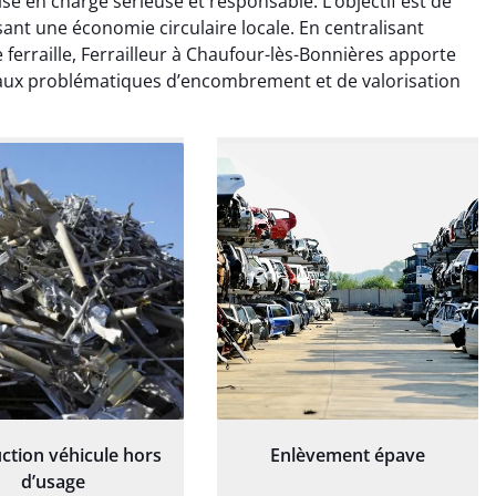
rise en charge sérieuse et responsable. L’objectif est de
é de manière efficace
travaillé de manière efficace
isant une économie circulaire locale. En centralisant
essionnelle, laissant
et professionnelle, laissant
ardin impeccable et
notre jardin impeccable et
 ferraille, Ferrailleur à Chaufour-lès-Bonnières apporte
our notre nouveau
prêt pour notre nouveau
 aux problématiques d’encombrement et de valorisation
et d'aménagement
projet d'aménagement
paysager.
paysager.
ction véhicule hors
Enlèvement épave
d’usage