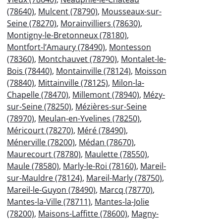
(78640)
,
Mulcent (78790)
,
Mousseaux-sur-
Seine (78270)
,
Morainvilliers (78630)
,
Montigny-le-Bretonneux (78180)
,
Montfort-l’Amaury (78490)
,
Montesson
(78360)
,
Montchauvet (78790)
,
Montalet-le-
Bois (78440)
,
Montainville (78124)
,
Moisson
(78840)
,
Mittainville (78125)
,
Milon-la-
Chapelle (78470)
,
Millemont (78940)
,
Mézy-
sur-Seine (78250)
,
Mézières-sur-Seine
(78970)
,
Meulan-en-Yvelines (78250)
,
Méricourt (78270)
,
Méré (78490)
,
Ménerville (78200)
,
Médan (78670)
,
Maurecourt (78780)
,
Maulette (78550)
,
Maule (78580)
,
Marly-le-Roi (78160)
,
Mareil-
sur-Mauldre (78124)
,
Mareil-Marly (78750)
,
Mareil-le-Guyon (78490)
,
Marcq (78770)
,
Mantes-la-Ville (78711)
,
Mantes-la-Jolie
(78200)
,
Maisons-Laffitte (78600)
,
Magny-