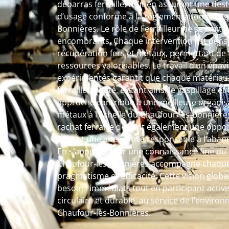
débarras ferraille, tout en assurant une des
d’usage conforme à la réglementation en vig
Bonnières. Le rôle de Ferrailleur ne se limite
encombrants. Chaque intervention est pens
récupération fers et métaux, permettant de
ressources valorisables. Le travail d’un épavis
expérimentés garantit que chaque matériau s
ferraille adapté, évitant ainsi le gaspillage e
approche contribue à une meilleure organisa
métaux à l’échelle du Chaufour-lès-Bonnières.
rachat ferraille devient également une oppor
offrant une alternative responsable à l’aban
En s’appuyant sur une connaissance fine du te
Chaufour-lès-Bonnières accompagne chaque 
pragmatisme et efficacité. Cette vision glo
besoins immédiats tout en participant acti
circulaire et durable, au service de l’enviro
Chaufour-lès-Bonnières.