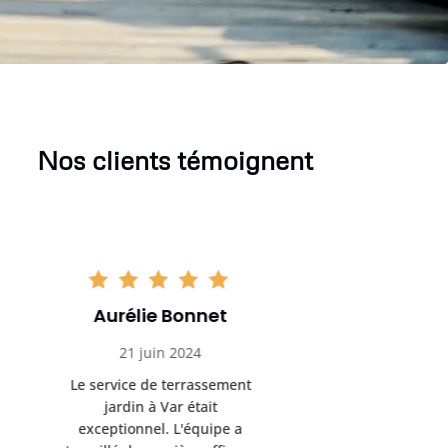
Nos clients témoignent
Aurélie Bonnet
Aurél
21 juin 2024
21 
Le service de terrassement
Le service
jardin à Var était
jardi
exceptionnel. L'équipe a
exception