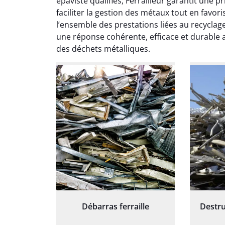
épaviste qualifiés, Ferrailleur garantit une p
travaill
faciliter la gestion des métaux tout en favor
et prof
notre j
l’ensemble des prestations liées au recyclage
prêt p
une réponse cohérente, efficace et durable
proj
des déchets métalliques.
Débarras ferraille
Destru