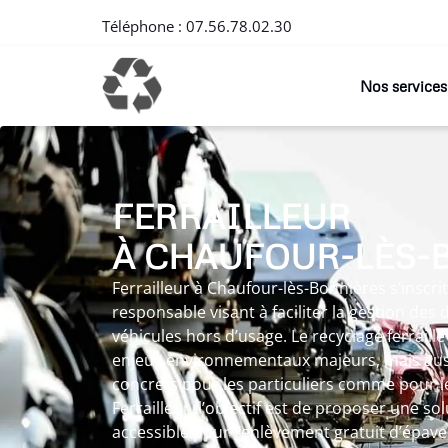
Téléphone :
07.56.78.02.30
Nos services
FERRAILLEUR
À CHAUFOUR-LÈS-
Ferrailleur à Chaufour-lès-Bonnières s’insc
responsable visant à faciliter la gestion des
véhicules hors d’usage. Le recyclage ferraill
enjeux environnementaux majeurs, mais auss
concrets pour les particuliers comme pour le
Ferrailleur, l’objectif est de proposer une so
accessible pour l’enlèvement gratuit d’épave