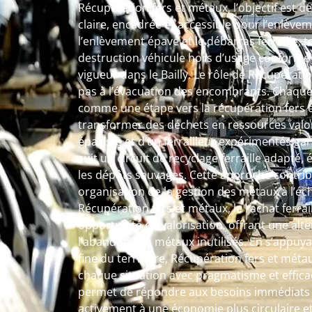
Récupération fers et métaux, l’objectif est 
claire, encadrée et accessible pour l’enlèvem
l’enlèvement épave et le débarras ferraille, 
destruction véhicule hors d’usage conforme 
vigueur dans le Bailly. Le rôle de Récupérati
pas à l’évacuation des encombrants. Chaque
comme une étape vers la récupération fers 
transformer des déchets en ressources valori
épaviste et d’un ferrailleur expérimentés g
suit un circuit de recyclage ferraille adapté, é
les dépôts sauvages. Cette approche contrib
organisation de la gestion des métaux à l’éch
Récupération fers et métaux, le rachat ferra
opportunité de valorisation, offrant une alt
l’abandon des métaux inutilisés. En s’appuy
fine du territoire, Récupération fers et mét
chaque situation avec pragmatisme et efficac
permet de répondre aux besoins immédiats t
activement à une économie plus circulaire et