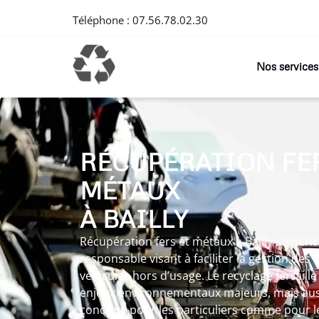
Téléphone :
07.56.78.02.30
Nos services
RÉCUPÉRATION FER
MÉTAUX
À BAILLY
Récupération fers et métaux à Bailly s’inscr
responsable visant à faciliter la gestion des
véhicules hors d’usage. Le recyclage ferraill
enjeux environnementaux majeurs, mais auss
concrets pour les particuliers comme pour le