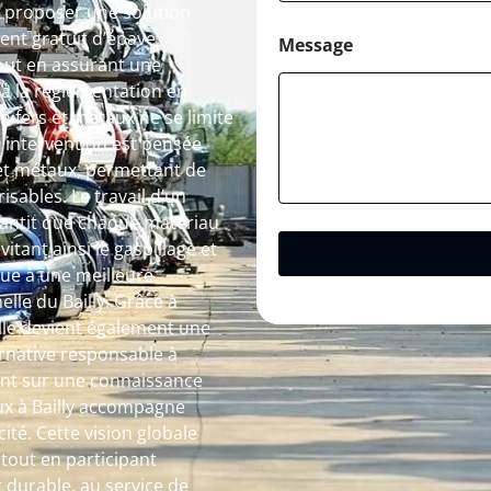
de proposer une solution
ent gratuit d’épave,
Message
tout en assurant une
à la réglementation en
on fers et métaux ne se limite
 intervention est pensée
et métaux, permettant de
sables. Le travail d’un
arantit que chaque matériau
vitant ainsi le gaspillage et
ue à une meilleure
elle du Bailly. Grâce à
ille devient également une
ernative responsable à
ant sur une connaissance
aux à Bailly accompagne
ité. Cette vision globale
out en participant
 durable, au service de