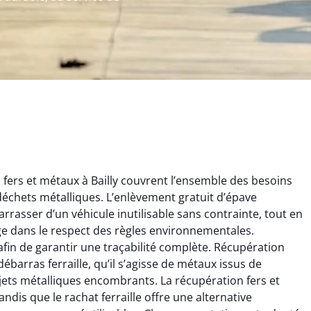
fers et métaux à Bailly couvrent l’ensemble des besoins
s déchets métalliques. L’enlèvement gratuit d’épave
rrasser d’un véhicule inutilisable sans contrainte, tout en
ge dans le respect des règles environnementales.
afin de garantir une traçabilité complète. Récupération
rélie Bonnet
Aurélie Bonnet
ébarras ferraille, qu’il s’agisse de métaux issus de
jets métalliques encombrants. La récupération fers et
21 juin 2024
21 juin 2024
dis que le rachat ferraille offre une alternative
ice de terrassement
Le service de terrassement