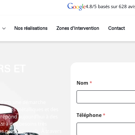
4.8/5 basés sur 628 avi
Nos réalisations
Zones d’intervention
Contact
S ET
Nom
*
it dans une démarche
 déchets métalliques et des
Téléphone
*
e répond aujourd’hui à des
i à des besoins très
s professionnels. À travers