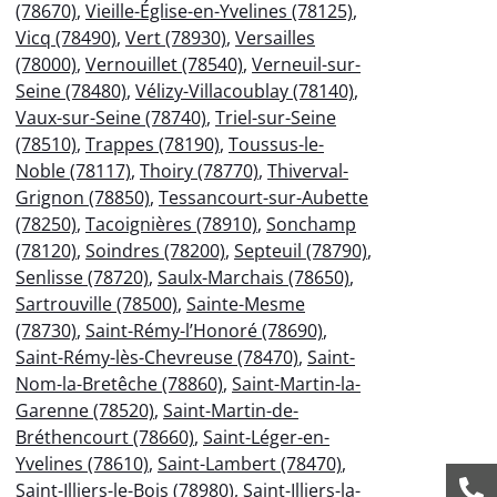
(78670)
,
Vieille-Église-en-Yvelines (78125)
,
Vicq (78490)
,
Vert (78930)
,
Versailles
(78000)
,
Vernouillet (78540)
,
Verneuil-sur-
Seine (78480)
,
Vélizy-Villacoublay (78140)
,
Vaux-sur-Seine (78740)
,
Triel-sur-Seine
(78510)
,
Trappes (78190)
,
Toussus-le-
Noble (78117)
,
Thoiry (78770)
,
Thiverval-
Grignon (78850)
,
Tessancourt-sur-Aubette
(78250)
,
Tacoignières (78910)
,
Sonchamp
(78120)
,
Soindres (78200)
,
Septeuil (78790)
,
Senlisse (78720)
,
Saulx-Marchais (78650)
,
Sartrouville (78500)
,
Sainte-Mesme
(78730)
,
Saint-Rémy-l’Honoré (78690)
,
Saint-Rémy-lès-Chevreuse (78470)
,
Saint-
Nom-la-Bretêche (78860)
,
Saint-Martin-la-
Garenne (78520)
,
Saint-Martin-de-
Bréthencourt (78660)
,
Saint-Léger-en-
Yvelines (78610)
,
Saint-Lambert (78470)
,
Saint-Illiers-le-Bois (78980)
,
Saint-Illiers-la-