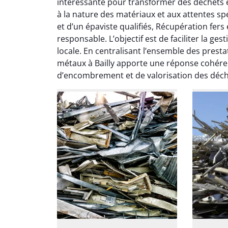
intéressante pour transformer des déchets e
ja
à la nature des matériaux et aux attentes spéc
except
et d’un épaviste qualifiés, Récupération fers
travaill
responsable. L’objectif est de faciliter la g
et prof
notre j
locale. En centralisant l’ensemble des prestat
prêt p
métaux à Bailly apporte une réponse cohéren
proj
d’encombrement et de valorisation des déch