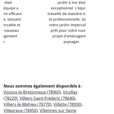
jardin à Var était
jardi
exceptionnel. L'équipe a
exception
travaillé de manière efficace
travaillé d
et professionnelle, laissant
et professi
notre jardin impeccable et
notre jard
prêt pour notre nouveau
prêt pou
projet d'aménagement
projet 
paysager.
p
Nous sommes également disponible à
:
Voisins-le-Bretonneux (78960)
,
Viroflay
(78220)
,
Villiers-Saint-Fréderic (78640)
,
Villiers-le-Mahieu (78770)
,
Villette (78930)
,
Villepreux (78450)
,
Villennes-sur-Seine