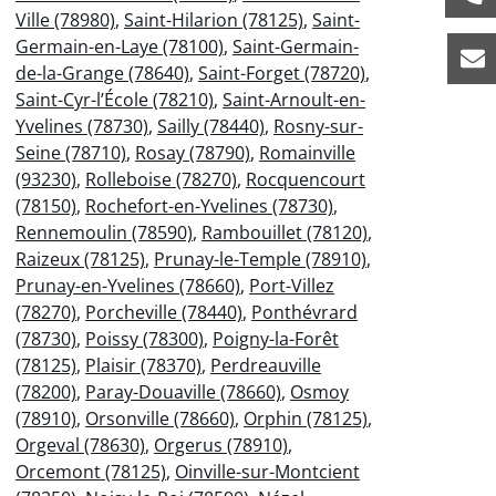
Ville (78980)
,
Saint-Hilarion (78125)
,
Saint-
Germain-en-Laye (78100)
,
Saint-Germain-
de-la-Grange (78640)
,
Saint-Forget (78720)
,
Saint-Cyr-l’École (78210)
,
Saint-Arnoult-en-
Yvelines (78730)
,
Sailly (78440)
,
Rosny-sur-
Seine (78710)
,
Rosay (78790)
,
Romainville
(93230)
,
Rolleboise (78270)
,
Rocquencourt
(78150)
,
Rochefort-en-Yvelines (78730)
,
Rennemoulin (78590)
,
Rambouillet (78120)
,
Raizeux (78125)
,
Prunay-le-Temple (78910)
,
Prunay-en-Yvelines (78660)
,
Port-Villez
(78270)
,
Porcheville (78440)
,
Ponthévrard
(78730)
,
Poissy (78300)
,
Poigny-la-Forêt
(78125)
,
Plaisir (78370)
,
Perdreauville
(78200)
,
Paray-Douaville (78660)
,
Osmoy
(78910)
,
Orsonville (78660)
,
Orphin (78125)
,
Orgeval (78630)
,
Orgerus (78910)
,
Orcemont (78125)
,
Oinville-sur-Montcient