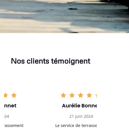
Nos clients témoignent
Aurélie Bonnet
Aurél
21 juin 2024
21 
Le service de terrassement
Le service