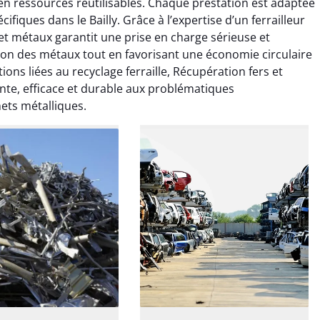
n ressources réutilisables. Chaque prestation est adaptée
rdin à Var était
jardin à Var était
ifiques dans le Bailly. Grâce à l’expertise d’un ferrailleur
ionnel. L'équipe a
exceptionnel. L'équipe a
 et métaux garantit une prise en charge sérieuse et
é de manière efficace
travaillé de manière efficace
estion des métaux tout en favorisant une économie circulaire
essionnelle, laissant
et professionnelle, laissant
ardin impeccable et
notre jardin impeccable et
ions liées au recyclage ferraille, Récupération fers et
our notre nouveau
prêt pour notre nouveau
te, efficace et durable aux problématiques
et d'aménagement
projet d'aménagement
ets métalliques.
paysager.
paysager.