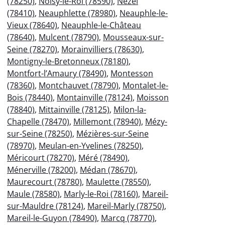
(78250)
,
Noisy-le-Roi (78590)
,
Nézel
(78410)
,
Neauphlette (78980)
,
Neauphle-le-
Vieux (78640)
,
Neauphle-le-Château
(78640)
,
Mulcent (78790)
,
Mousseaux-sur-
Seine (78270)
,
Morainvilliers (78630)
,
Montigny-le-Bretonneux (78180)
,
Montfort-l’Amaury (78490)
,
Montesson
(78360)
,
Montchauvet (78790)
,
Montalet-le-
Bois (78440)
,
Montainville (78124)
,
Moisson
(78840)
,
Mittainville (78125)
,
Milon-la-
Chapelle (78470)
,
Millemont (78940)
,
Mézy-
sur-Seine (78250)
,
Mézières-sur-Seine
(78970)
,
Meulan-en-Yvelines (78250)
,
Méricourt (78270)
,
Méré (78490)
,
Ménerville (78200)
,
Médan (78670)
,
Maurecourt (78780)
,
Maulette (78550)
,
Maule (78580)
,
Marly-le-Roi (78160)
,
Mareil-
sur-Mauldre (78124)
,
Mareil-Marly (78750)
,
Mareil-le-Guyon (78490)
,
Marcq (78770)
,