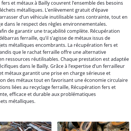
fers et métaux à Bailly couvrent l’ensemble des besoins
s déchets métalliques. L’enlèvement gratuit d’épave
rrasser d’un véhicule inutilisable sans contrainte, tout en
ge dans le respect des règles environnementales.
afin de garantir une traçabilité complète. Récupération
ébarras ferraille, qu’il s’agisse de métaux issus de
jets métalliques encombrants. La récupération fers et
dis que le rachat ferraille offre une alternative
n ressources réutilisables. Chaque prestation est adaptée
ifiques dans le Bailly. Grâce à l’expertise d’un ferrailleur
 et métaux garantit une prise en charge sérieuse et
estion des métaux tout en favorisant une économie circulaire
ions liées au recyclage ferraille, Récupération fers et
te, efficace et durable aux problématiques
ets métalliques.