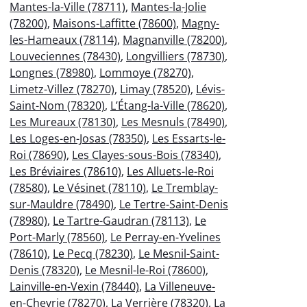
Mantes-la-Ville (78711)
,
Mantes-la-Jolie
(78200)
,
Maisons-Laffitte (78600)
,
Magny-
les-Hameaux (78114)
,
Magnanville (78200)
,
Louveciennes (78430)
,
Longvilliers (78730)
,
Longnes (78980)
,
Lommoye (78270)
,
Limetz-Villez (78270)
,
Limay (78520)
,
Lévis-
Saint-Nom (78320)
,
L’Étang-la-Ville (78620)
,
Les Mureaux (78130)
,
Les Mesnuls (78490)
,
Les Loges-en-Josas (78350)
,
Les Essarts-le-
Roi (78690)
,
Les Clayes-sous-Bois (78340)
,
Les Bréviaires (78610)
,
Les Alluets-le-Roi
(78580)
,
Le Vésinet (78110)
,
Le Tremblay-
sur-Mauldre (78490)
,
Le Tertre-Saint-Denis
(78980)
,
Le Tartre-Gaudran (78113)
,
Le
Port-Marly (78560)
,
Le Perray-en-Yvelines
(78610)
,
Le Pecq (78230)
,
Le Mesnil-Saint-
Denis (78320)
,
Le Mesnil-le-Roi (78600)
,
Lainville-en-Vexin (78440)
,
La Villeneuve-
en-Chevrie (78270)
,
La Verrière (78320)
,
La