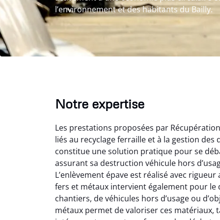
l’environnement et des habitants du Bailly.
Notre expertise
Les prestations proposées par Récupération 
liés au recyclage ferraille et à la gestion de
constitue une solution pratique pour se déba
assurant sa destruction véhicule hors d’usa
L’enlèvement épave est réalisé avec rigueur 
Au
fers et métaux intervient également pour le d
chantiers, de véhicules hors d’usage ou d’ob
métaux permet de valoriser ces matériaux, tan
Le serv