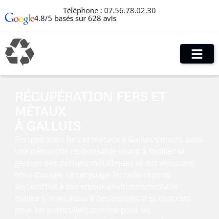
Téléphone :
07.56.78.02.30
4.8/5 basés sur 628 avis
RÉCUPÉRATION FERS ET
MÉTAUX
À GALLUIS
Récupération fers et métaux à Galluis s’inscrit dans
une démarche responsable visant à faciliter la
gestion des déchets métalliques et des véhicules
hors d’usage. Le recyclage ferraille répond
aujourd’hui à des enjeux environnementaux
majeurs, mais aussi à des besoins très concrets
pour les particuliers comme pour les