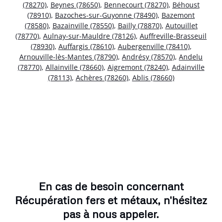
(78270)
,
Beynes (78650)
,
Bennecourt (78270)
,
Béhoust
(78910)
,
Bazoches-sur-Guyonne (78490)
,
Bazemont
(78580)
,
Bazainville (78550)
,
Bailly (78870)
,
Autouillet
(78770)
,
Aulnay-sur-Mauldre (78126)
,
Auffreville-Brasseuil
(78930)
,
Auffargis (78610)
,
Aubergenville (78410)
,
Arnouville-lès-Mantes (78790)
,
Andrésy (78570)
,
Andelu
(78770)
,
Allainville (78660)
,
Aigremont (78240)
,
Adainville
(78113)
,
Achères (78260)
,
Ablis (78660)
En cas de besoin concernant
Récupération fers et métaux, n'hésitez
pas à nous appeler.