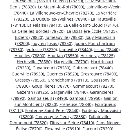
en-Yvelines (78610)
,
Le Pecq (78230)
,
Le Mesnil-Saint-
Denis (78320)
,
Le Mesnil-le-Roi (78600)
,
Lainville-en-Vexin
(78440)
,
La Villeneuve-en-Chevrie (78270)
,
La Verrière
(78320)
,
La Queue-les-Yvelines (78940)
,
La Hauteville
(78113)
,
La Falaise (78410)
,
La Celle-Saint-Cloud (78170)
,
La Celle-les-Bordes (78720)
,
La Boissière-École (78125)
,
Juziers (78820)
,
Jumeauville (78580)
,
Jouy-Mauvoisin
(78200)
,
Jouy-en-Josas (78350)
,
Jouars-Pontchartrain
(78760)
,
Jeufosse (78270)
,
Jambville (78440)
,
Issou (78440)
,
Houilles (78800)
,
Houdan (78550)
,
Hermeray (78125)
,
Herbeville (78580)
,
Hargeville (78790)
,
Hardricourt
(78250)
,
Guyancourt (78280)
,
Guitrancourt (78440)
,
Guerville (78930)
,
Guernes (78520)
,
Grosrouvre (78490)
,
Gressey (78550)
,
Grandchamp (78113)
,
Goussonville
(78930)
,
Goupillières (78770)
,
Gommecourt (78270)
,
Gazeran (78125)
,
Gargenville (78440)
,
Garancières
(78890)
,
Gambaiseuil (78490)
,
Gambais (78950)
,
Gaillon-
sur-Montcient (78250)
,
Freneuse (78840)
,
Fourqueux
(78112)
,
Fontenay-Saint-Père (78440)
,
Fontenay-Mauvoisin
(78200)
,
Fontenay-le-Fleury (78330)
,
Follainville-
Dennemont (78520)
,
Flins-sur-Seine (78410)
,
Flins-Neuve-
Église (78790)
,
Flexanville (78910)
,
Flacourt (78200)
,