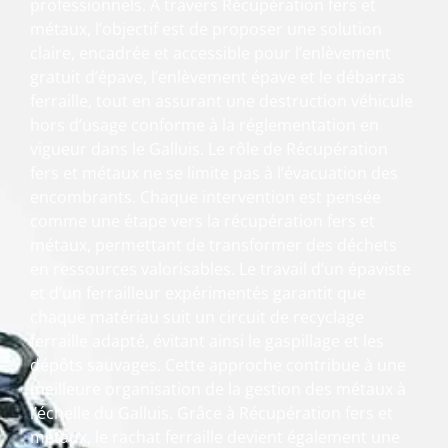
professionnels. À travers Récupération fers et
métaux, l’objectif est de proposer une solution
claire, encadrée et accessible pour l’enlèvement
gratuit d’épave, l’enlèvement épave et le débarras
ferraille, tout en assurant une destruction véhicule
hors d’usage conforme à la réglementation en
vigueur dans le Galluis. Le rôle de Récupération
fers et métaux ne se limite pas à l’évacuation des
encombrants. Chaque intervention est pensée
comme une étape vers la récupération fers et
métaux, permettant de transformer des déchets
en ressources valorisables. Le travail d’un épaviste
et d’un ferrailleur expérimentés garantit que
chaque matériau suit un circuit de recyclage
ferraille adapté, évitant ainsi le gaspillage et les
dépôts sauvages. Cette approche contribue à une
meilleure organisation de la gestion des métaux à
l’échelle du Galluis. Grâce à Récupération fers et
métaux, le rachat ferraille devient également une