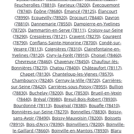
Feucherolles (78810)
,
Favrieux (78200)
,
Évecquemont
(78740)
,
Épône (78680)
,
Émancé (78125)
,
Élancourt
(78990)
,
Ecquevilly (78920)
,
Drocourt (78440)
,
Davron
(78810)
,
Dannemarie (78550)
,
Dampierre-en-Yvelines
(78720)
,
Dammartin-en-Serve (78111)
,
Croissy-sur-Seine
(78290)
,
Crespières (78121)
,
Cravent (78270)
,
Courgent
(78790)
,
Conflans-Sainte-Honorine (78700)
,
Condé-sur-
Vesgre (78113)
,
Coignières (78310)
,
Clairefontaine-en-
Yvelines (78120)
,
Civry-la-Forêt (78910)
,
Choisel (78460)
,
Chevreuse (78460)
,
Chavenay (78450)
,
Chaufour-lès-
Bonnières (78270)
,
Chatou (78400)
,
Châteaufort (78117)
,
Chapet (78130)
,
Chanteloup-les-Vignes (78570)
,
Chambourcy (78240)
,
Cernay-la-Ville (78720)
,
Carrières-
sur-Seine (78420)
,
Carrières-sous-Poissy (78955)
,
Bullion
(78830)
,
Buchelay (78200)
,
Buc (78530)
,
Brueil-en-Vexin
(78440)
,
Bréval (78980)
,
Breuil-Bois-Robert (78930)
,
Bourdonné (78113)
,
Bougival (78380)
,
Bouafle (78410)
,
Bonnières-sur-Seine (78270)
,
Bonnelles (78830)
,
Boissy-
sans-Avoir (78490)
,
Boissy-Mauvoisin (78200)
,
Boissets
(78910)
,
Bois-d’Arcy (78390)
,
Boinvilliers (78200)
,
Boinville-
le-Gaillard (78660)
,
Boinville-en-Mantois (78930)
,
Blaru