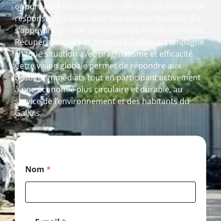
opportunité de valorisation, offrant une alternative
responsable à l’abandon des métaux inutilisés. En
s’appuyant sur une connaissance fine du territoire,
Récupération fers et métaux à Galluis accompagne
chaque situation avec pragmatisme et efficacité.
Cette vision globale permet de répondre aux
besoins immédiats tout en participant activement
à une économie plus circulaire et durable, au
service de l’environnement et des habitants du
Galluis.
*
Nom
*
*
*