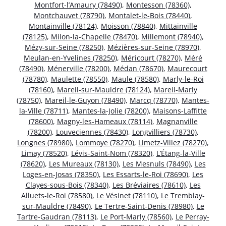
Montfort-l’Amaury (78490)
,
Montesson (78360)
,
Montchauvet (78790)
,
Montalet-le-Bois (78440)
,
Montainville (78124)
,
Moisson (78840)
,
Mittainville
(78125)
,
Milon-la-Chapelle (78470)
,
Millemont (78940)
,
Mézy-sur-Seine (78250)
,
Mézières-sur-Seine (78970)
,
Meulan-en-Yvelines (78250)
,
Méricourt (78270)
,
Méré
(78490)
,
Ménerville (78200)
,
Médan (78670)
,
Maurecourt
(78780)
,
Maulette (78550)
,
Maule (78580)
,
Marly-le-Roi
(78160)
,
Mareil-sur-Mauldre (78124)
,
Mareil-Marly
(78750)
,
Mareil-le-Guyon (78490)
,
Marcq (78770)
,
Mantes-
la-Ville (78711)
,
Mantes-la-Jolie (78200)
,
Maisons-Laffitte
(78600)
,
Magny-les-Hameaux (78114)
,
Magnanville
(78200)
,
Louveciennes (78430)
,
Longvilliers (78730)
,
Longnes (78980)
,
Lommoye (78270)
,
Limetz-Villez (78270)
,
Limay (78520)
,
Lévis-Saint-Nom (78320)
,
L’Étang-la-Ville
(78620)
,
Les Mureaux (78130)
,
Les Mesnuls (78490)
,
Les
Loges-en-Josas (78350)
,
Les Essarts-le-Roi (78690)
,
Les
Clayes-sous-Bois (78340)
,
Les Bréviaires (78610)
,
Les
Alluets-le-Roi (78580)
,
Le Vésinet (78110)
,
Le Tremblay-
sur-Mauldre (78490)
,
Le Tertre-Saint-Denis (78980)
,
Le
Tartre-Gaudran (78113)
,
Le Port-Marly (78560)
,
Le Perray-