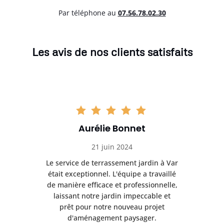
Par téléphone au
07.56.78.02.30
Les avis de nos clients satisfaits
Aurélie Bonnet
21 juin 2024
à Var
Le service de terrassement jardin à Var
Le s
illé
était exceptionnel. L'équipe a travaillé
éta
lle,
de manière efficace et professionnelle,
de 
et
laissant notre jardin impeccable et
l
t
prêt pour notre nouveau projet
d'aménagement paysager.