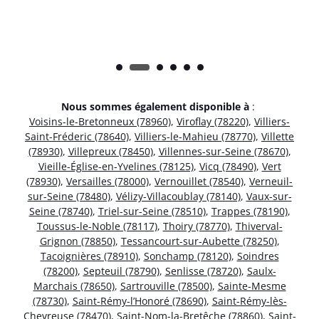
Nous sommes également disponible à
:
Voisins-le-Bretonneux (78960)
,
Viroflay (78220)
,
Villiers-
Saint-Fréderic (78640)
,
Villiers-le-Mahieu (78770)
,
Villette
(78930)
,
Villepreux (78450)
,
Villennes-sur-Seine (78670)
,
Vieille-Église-en-Yvelines (78125)
,
Vicq (78490)
,
Vert
(78930)
,
Versailles (78000)
,
Vernouillet (78540)
,
Verneuil-
sur-Seine (78480)
,
Vélizy-Villacoublay (78140)
,
Vaux-sur-
Seine (78740)
,
Triel-sur-Seine (78510)
,
Trappes (78190)
,
Toussus-le-Noble (78117)
,
Thoiry (78770)
,
Thiverval-
Grignon (78850)
,
Tessancourt-sur-Aubette (78250)
,
Tacoignières (78910)
,
Sonchamp (78120)
,
Soindres
(78200)
,
Septeuil (78790)
,
Senlisse (78720)
,
Saulx-
Marchais (78650)
,
Sartrouville (78500)
,
Sainte-Mesme
(78730)
,
Saint-Rémy-l’Honoré (78690)
,
Saint-Rémy-lès-
Chevreuse (78470)
,
Saint-Nom-la-Bretêche (78860)
,
Saint-