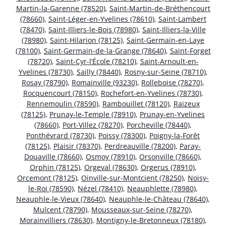
Martin-la-Garenne (78520)
,
Saint-Martin-de-Bréthencourt
(78660)
,
Saint-Léger-en-Yvelines (78610)
,
Saint-Lambert
(78470)
,
Saint-Illiers-le-Bois (78980)
,
Saint-Illiers-la-Ville
(78980)
,
Saint-Hilarion (78125)
,
Saint-Germain-en-Laye
(78100)
,
Saint-Germain-de-la-Grange (78640)
,
Saint-Forget
(78720)
,
Saint-Cyr-l’École (78210)
,
Saint-Arnoult-en-
Yvelines (78730)
,
Sailly (78440)
,
Rosny-sur-Seine (78710)
,
Rosay (78790)
,
Romainville (93230)
,
Rolleboise (78270)
,
Rocquencourt (78150)
,
Rochefort-en-Yvelines (78730)
,
Rennemoulin (78590)
,
Rambouillet (78120)
,
Raizeux
(78125)
,
Prunay-le-Temple (78910)
,
Prunay-en-Yvelines
(78660)
,
Port-Villez (78270)
,
Porcheville (78440)
,
Ponthévrard (78730)
,
Poissy (78300)
,
Poigny-la-Forêt
(78125)
,
Plaisir (78370)
,
Perdreauville (78200)
,
Paray-
Douaville (78660)
,
Osmoy (78910)
,
Orsonville (78660)
,
Orphin (78125)
,
Orgeval (78630)
,
Orgerus (78910)
,
Orcemont (78125)
,
Oinville-sur-Montcient (78250)
,
Noisy-
le-Roi (78590)
,
Nézel (78410)
,
Neauphlette (78980)
,
Neauphle-le-Vieux (78640)
,
Neauphle-le-Château (78640)
,
Mulcent (78790)
,
Mousseaux-sur-Seine (78270)
,
Morainvilliers (78630)
,
Montigny-le-Bretonneux (78180)
,