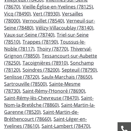
(78670)
,
Vieille-Église-en-Yvelines (78125)
,
Vicq (78490)
,
Vert (78930)
,
Versailles
(78000)
,
Vernouillet (78540)
,
Verneuil-sur-
Seine (78480)
,
Vélizy-Villacoublay (78140)
,
Vaux-sur-Seine (78740)
,
Triel-sur-Seine
(78510)
,
Trappes (78190)
,
Toussus-le-
Noble (78117)
,
Thoiry (78770)
,
Thiverval-
Grignon (78850)
,
Tessancourt-sur-Aubette
(78250)
,
Tacoignières (78910)
,
Sonchamp
(78120)
,
Soindres (78200)
,
Septeuil (78790)
,
Senlisse (78720)
,
Saulx-Marchais (78650)
,
Sartrouville (78500)
,
Sainte-Mesme
(78730)
,
Saint-Rémy-l’Honoré (78690)
,
Saint-Rémy-lès-Chevreuse (78470)
,
Saint-
Nom-la-Bretêche (78860)
,
Saint-Martin-la-
Garenne (78520)
,
Saint-Martin-de-
Bréthencourt (78660)
,
Saint-Léger-en-
Yvelines (78610)
,
Saint-Lambert (78470)
,