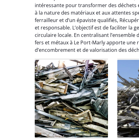
Le serv
intéressante pour transformer des déchets e
ja
à la nature des matériaux et aux attentes spé
except
ferrailleur et d’un épaviste qualifiés, Récup
travaill
et responsable. L’objectif est de faciliter l
et prof
notre j
circulaire locale. En centralisant l’ensemble 
prêt p
fers et métaux à Le Port-Marly apporte une 
proj
d’encombrement et de valorisation des déch