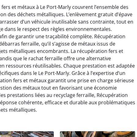
fers et métaux à Le Port-Marly couvrent l’ensemble des
estion des déchets métalliques. L’enlèvement gratuit d’épave
rrasser d’un véhicule inutilisable sans contrainte, tout en
ge dans le respect des règles environnementales.
afin de garantir une traçabilité complète. Récupération
ébarras ferraille, qu’il s’agisse de métaux issus de
jets métalliques encombrants. La récupération fers et
dis que le rachat ferraille offre une alternative
n ressources réutilisables. Chaque prestation est adaptée
cifiques dans le Le Port-Marly. Grâce à l’expertise d’un
ération fers et métaux garantit une prise en charge sérieuse
a gestion des métaux tout en favorisant une économie
des prestations liées au recyclage ferraille, Récupération
réponse cohérente, efficace et durable aux problématiques
ets métalliques.