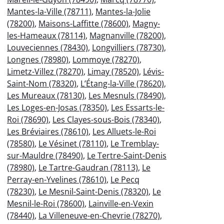
Mantes-la-Ville (78711)
,
Mantes-la-Jolie
(78200)
,
Maisons-Laffitte (78600)
,
Magny-
les-Hameaux (78114)
,
Magnanville (78200)
,
Louveciennes (78430)
,
Longvilliers (78730)
,
Longnes (78980)
,
Lommoye (78270)
,
Limetz-Villez (78270)
,
Limay (78520)
,
Lévis-
Saint-Nom (78320)
,
L’Étang-la-Ville (78620)
,
Les Mureaux (78130)
,
Les Mesnuls (78490)
,
Les Loges-en-Josas (78350)
,
Les Essarts-le-
Roi (78690)
,
Les Clayes-sous-Bois (78340)
,
Les Bréviaires (78610)
,
Les Alluets-le-Roi
(78580)
,
Le Vésinet (78110)
,
Le Tremblay-
sur-Mauldre (78490)
,
Le Tertre-Saint-Denis
(78980)
,
Le Tartre-Gaudran (78113)
,
Le
Perray-en-Yvelines (78610)
,
Le Pecq
(78230)
,
Le Mesnil-Saint-Denis (78320)
,
Le
Mesnil-le-Roi (78600)
,
Lainville-en-Vexin
(78440)
,
La Villeneuve-en-Chevrie (78270)
,