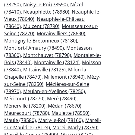
(78250)
,
Noisy-le-Roi (78590)
,
Nézel
(78410)
,
Neauphlette (78980)
,
Neauphle-le-
Vieux (78640)
,
Neauphle-le-Château
(78640)
,
Mulcent (78790)
,
Mousseaux-sur-
Seine (78270)
,
Morainvilliers (78630)
,
Montigny-le-Bretonneux (78180)
,
Montfort-l’Amaury (78490)
,
Montesson
(78360)
,
Montchauvet (78790)
,
Montalet-le-
Bois (78440)
,
Montainville (78124)
,
Moisson
(78840)
,
Mittainville (78125)
,
Milon-la-
Chapelle (78470)
,
Millemont (78940)
,
Mézy-
sur-Seine (78250)
,
Mézières-sur-Seine
(78970)
,
Meulan-en-Yvelines (78250)
,
Méricourt (78270)
,
Méré (78490)
,
Ménerville (78200)
,
Médan (78670)
,
Maurecourt (78780)
,
Maulette (78550)
,
Maule (78580)
,
Marly-le-Roi (78160)
,
Mareil-
sur-Mauldre (78124)
,
Mareil-Marly (78750)
,
Mareil-le-Guyon (78490)
,
Marcq (78770)
,