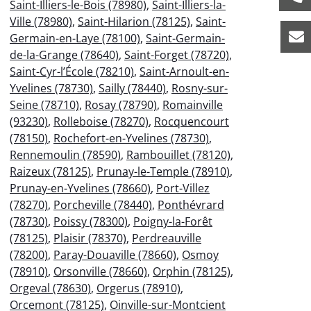
Saint-Illiers-le-Bois (78980)
,
Saint-Illiers-la-
Ville (78980)
,
Saint-Hilarion (78125)
,
Saint-
Germain-en-Laye (78100)
,
Saint-Germain-
de-la-Grange (78640)
,
Saint-Forget (78720)
,
Saint-Cyr-l’École (78210)
,
Saint-Arnoult-en-
Yvelines (78730)
,
Sailly (78440)
,
Rosny-sur-
Seine (78710)
,
Rosay (78790)
,
Romainville
(93230)
,
Rolleboise (78270)
,
Rocquencourt
(78150)
,
Rochefort-en-Yvelines (78730)
,
Rennemoulin (78590)
,
Rambouillet (78120)
,
Raizeux (78125)
,
Prunay-le-Temple (78910)
,
Prunay-en-Yvelines (78660)
,
Port-Villez
(78270)
,
Porcheville (78440)
,
Ponthévrard
(78730)
,
Poissy (78300)
,
Poigny-la-Forêt
(78125)
,
Plaisir (78370)
,
Perdreauville
(78200)
,
Paray-Douaville (78660)
,
Osmoy
(78910)
,
Orsonville (78660)
,
Orphin (78125)
,
Orgeval (78630)
,
Orgerus (78910)
,
Orcemont (78125)
,
Oinville-sur-Montcient