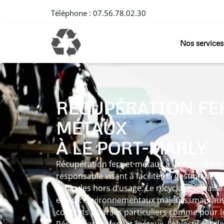
Téléphone :
07.56.78.02.30
Nos services
RÉCUPÉRATION FER
MÉTAUX
À LE PORT-MARLY
Récupération fers et métaux à Le Port-Marly
responsable visant à faciliter la gestion des
véhicules hors d’usage. Le recyclage ferraill
enjeux environnementaux majeurs, mais auss
concrets pour les particuliers comme pour le