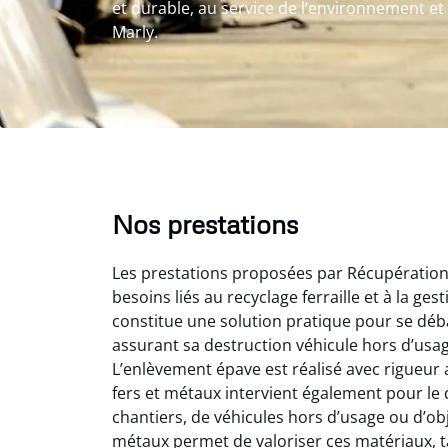
et durable, au service de l’environnement et
Marly.
Nos prestations
Les prestations proposées par Récupération 
besoins liés au recyclage ferraille et à la g
constitue une solution pratique pour se déba
assurant sa destruction véhicule hors d’usa
L’enlèvement épave est réalisé avec rigueur 
Au
fers et métaux intervient également pour le d
chantiers, de véhicules hors d’usage ou d’ob
métaux permet de valoriser ces matériaux, tan