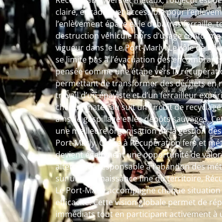
Récupération fers et métaux, l’objectif est 
claire, encadrée et accessible pour l’enlèvem
l’enlèvement épave et le débarras ferraille, 
destruction véhicule hors d’usage conforme 
vigueur dans le Le Port-Marly. Le rôle de Ré
se limite pas à l’évacuation des encombrant
pensée comme une étape vers la récupératio
permettant de transformer des déchets en r
travail d’un épaviste et d’un ferrailleur exp
chaque matériau suit un circuit de recyclage 
ainsi le gaspillage et les dépôts sauvages. C
une meilleure organisation de la gestion des
Port-Marly. Grâce à Récupération fers et méta
devient également une opportunité de valori
alternative responsable à l’abandon des méta
sur une connaissance fine du territoire, Réc
Le Port-Marly accompagne chaque situation
efficacité. Cette vision globale permet de r
immédiats tout en participant activement à 