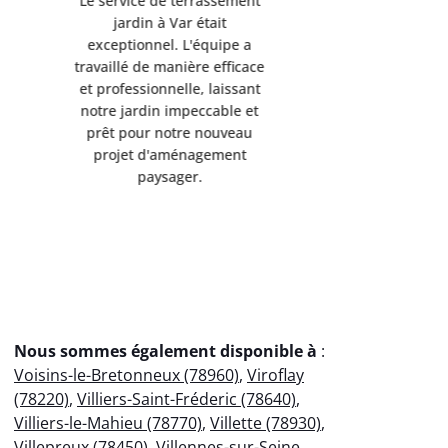
Le service de terrassement
Le service
jardin à Var était
jardi
exceptionnel. L'équipe a
exception
travaillé de manière efficace
travaillé d
et professionnelle, laissant
et professi
notre jardin impeccable et
notre jard
prêt pour notre nouveau
prêt pou
projet d'aménagement
projet 
paysager.
p
Nous sommes également disponible à
:
Voisins-le-Bretonneux (78960)
,
Viroflay
(78220)
,
Villiers-Saint-Fréderic (78640)
,
Villiers-le-Mahieu (78770)
,
Villette (78930)
,
Villepreux (78450)
,
Villennes-sur-Seine