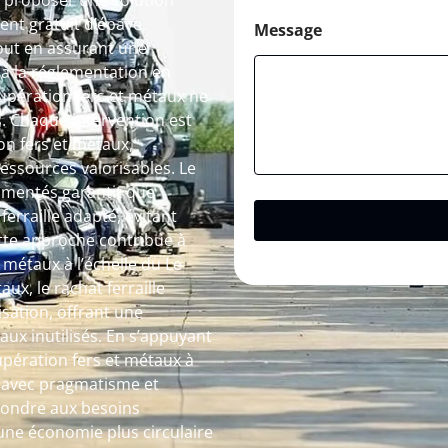
de proposer une solution
ent gratuit d’épave,
Message
tout en assurant une
à la réglementation en
cupération fers et métaux ne
s. Chaque intervention est
n fers et métaux,
essources valorisables. Le
érimentés garantit que
ferraille adapté, évitant
ette approche contribue à
 métaux à l’échelle du Le
ux, le rachat ferraille
sation, offrant une
ux inutilisés. En s’appuyant
upération fers et métaux à
 avec pragmatisme et
épondre aux besoins
une économie plus circulaire