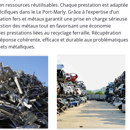
ice de terrassement
Le service de terrassement
n ressources réutilisables. Chaque prestation est adaptée
rdin à Var était
jardin à Var était
cifiques dans le Le Port-Marly. Grâce à l’expertise d’un
ionnel. L'équipe a
exceptionnel. L'équipe a
ération fers et métaux garantit une prise en charge sérieuse
é de manière efficace
travaillé de manière efficace
a gestion des métaux tout en favorisant une économie
essionnelle, laissant
et professionnelle, laissant
ardin impeccable et
notre jardin impeccable et
des prestations liées au recyclage ferraille, Récupération
our notre nouveau
prêt pour notre nouveau
réponse cohérente, efficace et durable aux problématiques
et d'aménagement
projet d'aménagement
ets métalliques.
paysager.
paysager.