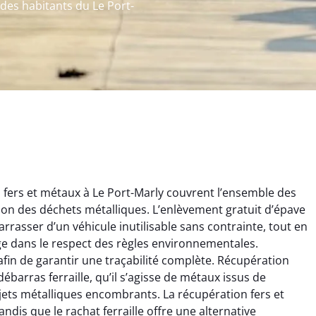
 des habitants du Le Port-
fers et métaux à Le Port-Marly couvrent l’ensemble des
estion des déchets métalliques. L’enlèvement gratuit d’épave
rrasser d’un véhicule inutilisable sans contrainte, tout en
ge dans le respect des règles environnementales.
afin de garantir une traçabilité complète. Récupération
rélie Bonnet
Aurélie Bonnet
ébarras ferraille, qu’il s’agisse de métaux issus de
jets métalliques encombrants. La récupération fers et
21 juin 2024
21 juin 2024
dis que le rachat ferraille offre une alternative