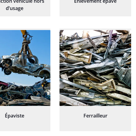
ction véhicule hors
Enlèvement épave
d’usage
Épaviste
Ferrailleur