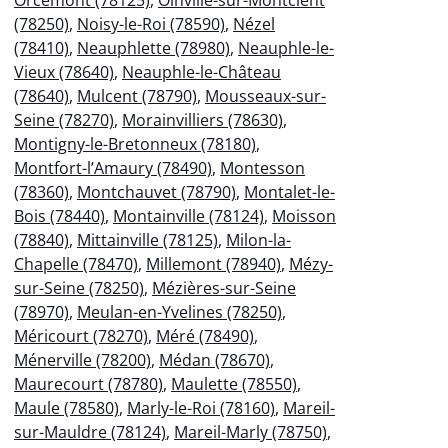
(78250)
,
Noisy-le-Roi (78590)
,
Nézel
(78410)
,
Neauphlette (78980)
,
Neauphle-le-
Vieux (78640)
,
Neauphle-le-Château
(78640)
,
Mulcent (78790)
,
Mousseaux-sur-
Seine (78270)
,
Morainvilliers (78630)
,
Montigny-le-Bretonneux (78180)
,
Montfort-l’Amaury (78490)
,
Montesson
(78360)
,
Montchauvet (78790)
,
Montalet-le-
Bois (78440)
,
Montainville (78124)
,
Moisson
(78840)
,
Mittainville (78125)
,
Milon-la-
Chapelle (78470)
,
Millemont (78940)
,
Mézy-
sur-Seine (78250)
,
Mézières-sur-Seine
(78970)
,
Meulan-en-Yvelines (78250)
,
Méricourt (78270)
,
Méré (78490)
,
Ménerville (78200)
,
Médan (78670)
,
Maurecourt (78780)
,
Maulette (78550)
,
Maule (78580)
,
Marly-le-Roi (78160)
,
Mareil-
sur-Mauldre (78124)
,
Mareil-Marly (78750)
,