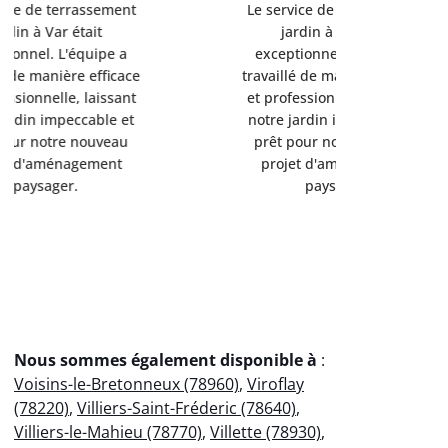
Le service de terrassement
Le service
jardin à Var était
jardi
exceptionnel. L'équipe a
exception
travaillé de manière efficace
travaillé d
et professionnelle, laissant
et professi
notre jardin impeccable et
notre jard
prêt pour notre nouveau
prêt pou
projet d'aménagement
projet 
paysager.
p
Nous sommes également disponible à
:
Voisins-le-Bretonneux (78960)
,
Viroflay
(78220)
,
Villiers-Saint-Fréderic (78640)
,
Villiers-le-Mahieu (78770)
,
Villette (78930)
,