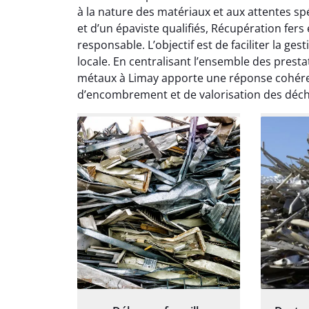
Le serv
à la nature des matériaux et aux attentes spé
ja
et d’un épaviste qualifiés, Récupération fers
except
responsable. L’objectif est de faciliter la g
travaill
locale. En centralisant l’ensemble des prestat
et prof
métaux à Limay apporte une réponse cohéren
notre j
d’encombrement et de valorisation des déch
prêt p
proj