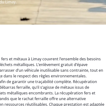
 du Limay.
 fers et métaux à Limay couvrent l’ensemble des besoins
s déchets métalliques. L’enlèvement gratuit d’épave
rrasser d’un véhicule inutilisable sans contrainte, tout en
ge dans le respect des règles environnementales.
afin de garantir une traçabilité complète. Récupération
ébarras ferraille, qu’il s’agisse de métaux issus de
rélie Bonnet
Aurélie Bonnet
jets métalliques encombrants. La récupération fers et
dis que le rachat ferraille offre une alternative
21 juin 2024
21 juin 2024
n ressources réutilisables. Chaque prestation est adaptée