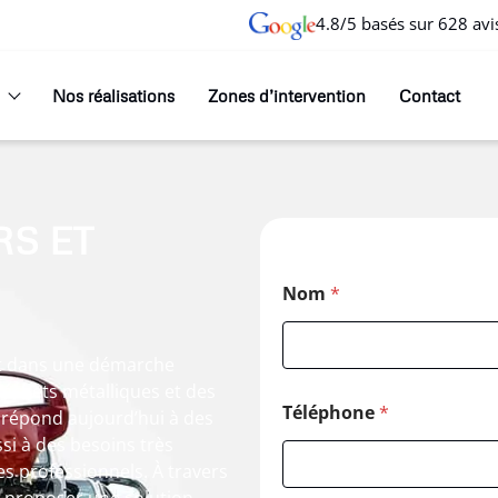
4.8/5 basés sur 628 avi
Nos réalisations
Zones d’intervention
Contact
S ET
Nom
*
rit dans une démarche
 déchets métalliques et des
Téléphone
*
e répond aujourd’hui à des
i à des besoins très
s professionnels. À travers