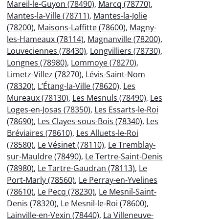
Mareil-le-Guyon (78490)
,
Marcq (78770)
,
Mantes-la-Ville (78711)
,
Mantes-la-Jolie
(78200)
,
Maisons-Laffitte (78600)
,
Magny-
les-Hameaux (78114)
,
Magnanville (78200)
,
Louveciennes (78430)
,
Longvilliers (78730)
,
Longnes (78980)
,
Lommoye (78270)
,
Limetz-Villez (78270)
,
Lévis-Saint-Nom
(78320)
,
L’Étang-la-Ville (78620)
,
Les
Mureaux (78130)
,
Les Mesnuls (78490)
,
Les
Loges-en-Josas (78350)
,
Les Essarts-le-Roi
(78690)
,
Les Clayes-sous-Bois (78340)
,
Les
Bréviaires (78610)
,
Les Alluets-le-Roi
(78580)
,
Le Vésinet (78110)
,
Le Tremblay-
sur-Mauldre (78490)
,
Le Tertre-Saint-Denis
(78980)
,
Le Tartre-Gaudran (78113)
,
Le
Port-Marly (78560)
,
Le Perray-en-Yvelines
(78610)
,
Le Pecq (78230)
,
Le Mesnil-Saint-
Denis (78320)
,
Le Mesnil-le-Roi (78600)
,
Lainville-en-Vexin (78440)
,
La Villeneuve-