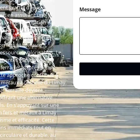
de proposer une solution
ent gratuit d’épave,
Message
tout en assurant une
à la réglementation en
on fers et métaux ne se
Chaque intervention est
n fers et métaux,
essources valorisables. Le
érimentés garantit que
ferraille adapté, évitant
ette approche contribue à
 métaux à l’échelle du Limay.
t ferraille devient
ffrant une alternative
és. En s’appuyant sur une
n fers et métaux à Limay
me et efficacité. Cette
ins immédiats tout en
irculaire et durable, au