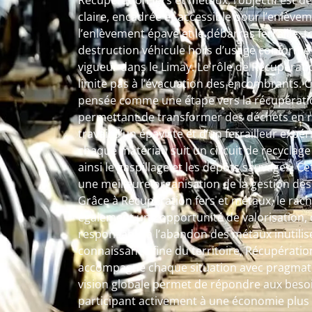
Récupération fers et métaux, l’objectif est 
claire, encadrée et accessible pour l’enlèvem
l’enlèvement épave et le débarras ferraille, 
destruction véhicule hors d’usage conforme 
vigueur dans le Limay. Le rôle de Récupérati
limite pas à l’évacuation des encombrants. 
pensée comme une étape vers la récupératio
permettant de transformer des déchets en r
travail d’un épaviste et d’un ferrailleur exp
chaque matériau suit un circuit de recyclage 
ainsi le gaspillage et les dépôts sauvages. C
une meilleure organisation de la gestion des
Grâce à Récupération fers et métaux, le racha
également une opportunité de valorisation, o
responsable à l’abandon des métaux inutilis
connaissance fine du territoire, Récupératio
accompagne chaque situation avec pragmatis
vision globale permet de répondre aux beso
participant activement à une économie plus c