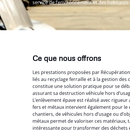
service de l’environnement et des habitants
Ce que nous offrons
Les prestations proposées par Récupération
liés au recyclage ferraille et à la gestion de
constitue une solution pratique pour se déba
assurant sa destruction véhicule hors d’usa
L’enlèvement épave est réalisé avec rigueur 
fers et métaux intervient également pour le d
Au
chantiers, de véhicules hors d’usage ou d’ob
métaux permet de valoriser ces matériaux, tan
intéressante pour transformer des déchets e