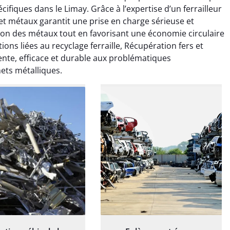
ice de terrassement
Le service de terrassement
cifiques dans le Limay. Grâce à l’expertise d’un ferrailleur
rdin à Var était
jardin à Var était
 et métaux garantit une prise en charge sérieuse et
ionnel. L'équipe a
exceptionnel. L'équipe a
estion des métaux tout en favorisant une économie circulaire
é de manière efficace
travaillé de manière efficace
ions liées au recyclage ferraille, Récupération fers et
essionnelle, laissant
et professionnelle, laissant
te, efficace et durable aux problématiques
ardin impeccable et
notre jardin impeccable et
ets métalliques.
our notre nouveau
prêt pour notre nouveau
et d'aménagement
projet d'aménagement
paysager.
paysager.