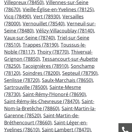
Villepreux (78450)
,
Villennes-sur-Seine
(78670)
,
Vieille-Église-en-Yvelines (78125)
,
Vicq (78490)
,
Vert (78930)
,
Versailles
(78000)
,
Vernouillet (78540)
,
Verneuil-sur-
Seine (78480)
,
Vélizy-Villacoublay (78140)
,
Vaux-sur-Seine (78740)
,
Triel-sur-Seine
(78510)
,
Trappes (78190)
,
Toussus-le-
Noble (78117)
,
Thoiry (78770)
,
Thiverval-
Grignon (78850)
,
Tessancourt-sur-Aubette
(78250)
,
Tacoignières (78910)
,
Sonchamp
(78120)
,
Soindres (78200)
,
Septeuil (78790)
,
Senlisse (78720)
,
Saulx-Marchais (78650)
,
Sartrouville (78500)
,
Sainte-Mesme
(78730)
,
Saint-Rémy-l’Honoré (78690)
,
Saint-Rémy-lès-Chevreuse (78470)
,
Saint-
Nom-la-Bretêche (78860)
,
Saint-Martin-la-
Garenne (78520)
,
Saint-Martin-de-
Bréthencourt (78660)
,
Saint-Léger-en-
Yvelines (78610)
,
Saint-Lambert (78470)
,