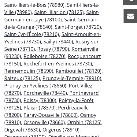
Saint-Illiers-le-Bois (78980)
,
Saint-Illiers-la-
Ville (78980)
,
Saint-Hilarion (78125)
,
Saint-
Germain-en-Laye (78100)
,
Saint-Germain-
de-la-Grange (78640)
,
Saint-Forget (78720)
,
Saint-Cyr-l’École (78210)
,
Saint-Arnoult-en-
Yvelines (78730)
,
Sailly (78440)
,
Rosny-sur-
Seine (78710)
,
Rosay (78790)
,
Romainville
(93230)
,
Rolleboise (78270)
,
Rocquencourt
(78150)
,
Rochefort-en-Yvelines (78730)
,
Rennemoulin (78590)
,
Rambouillet (78120)
,
Raizeux (78125)
,
Prunay-le-Temple (78910)
,
Prunay-en-Yvelines (78660)
,
Port-Villez
(78270)
,
Porcheville (78440)
,
Ponthévrard
(78730)
,
Poissy (78300)
,
Poigny-la-Forêt
(78125)
,
Plaisir (78370)
,
Perdreauville
(78200)
,
Paray-Douaville (78660)
,
Osmoy
(78910)
,
Orsonville (78660)
,
Orphin (78125)
,
Orgeval (78630)
,
Orgerus (78910)
,
Orcemont (78125)
,
Oinville-sur-Montcient