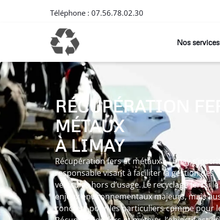
Téléphone :
07.56.78.02.30
Nos services
RÉCUPÉRATION FER
MÉTAUX
À LIMAY
Récupération fers et métaux à Limay s’insc
responsable visant à faciliter la gestion des
véhicules hors d’usage. Le recyclage ferraill
enjeux environnementaux majeurs, mais auss
concrets pour les particuliers comme pour le