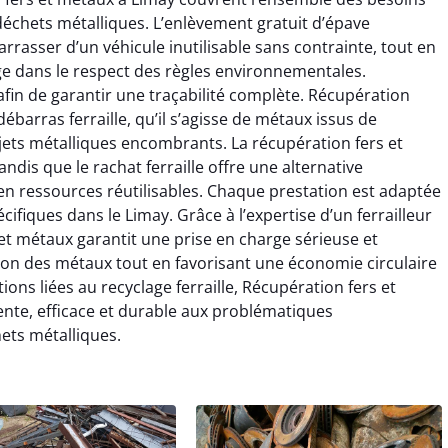
s déchets métalliques. L’enlèvement gratuit d’épave
rrasser d’un véhicule inutilisable sans contrainte, tout en
ge dans le respect des règles environnementales.
afin de garantir une traçabilité complète. Récupération
ébarras ferraille, qu’il s’agisse de métaux issus de
jets métalliques encombrants. La récupération fers et
dis que le rachat ferraille offre une alternative
n ressources réutilisables. Chaque prestation est adaptée
cifiques dans le Limay. Grâce à l’expertise d’un ferrailleur
 et métaux garantit une prise en charge sérieuse et
estion des métaux tout en favorisant une économie circulaire
ions liées au recyclage ferraille, Récupération fers et
te, efficace et durable aux problématiques
ets métalliques.