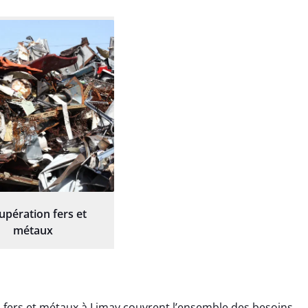
upération fers et
métaux
 fers et métaux à Limay couvrent l’ensemble des besoins