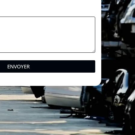
d
e
*
ENVOYER