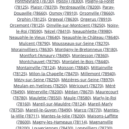
Ponthévrard (78730)
,
Poissy (78300)
,
Poigny-la-Forêt
(78125)
,
Plaisir (78370)
,
Perdreauville (78200)
,
Paray-
Douaville (78660)
,
Osmoy (78910)
,
Orsonville (78660)
,
Orphin (78125)
,
Orgeval (78630)
,
Orgerus (78910)
,
Orcemont (78125)
,
Oinville-sur-Montcient (78250)
,
Noisy-
le-Roi (78590)
,
Nézel (78410)
,
Neauphlette (78980)
,
Neauphle-le-Vieux (78640)
,
Neauphle-le-Château (78640)
,
Mulcent (78790)
,
Mousseaux-sur-Seine (78270)
,
Morainvilliers (78630)
,
Montigny-le-Bretonneux (78180)
,
Montfort-l’Amaury (78490)
,
Montesson (78360)
,
Montchauvet (78790)
,
Montalet-le-Bois (78440)
,
Montainville (78124)
,
Moisson (78840)
,
Mittainville
(78125)
,
Milon-la-Chapelle (78470)
,
Millemont (78940)
,
Mézy-sur-Seine (78250)
,
Mézières-sur-Seine (78970)
,
Meulan-en-Yvelines (78250)
,
Méricourt (78270)
,
Méré
(78490)
,
Ménerville (78200)
,
Médan (78670)
,
Maurecourt
(78780)
,
Maulette (78550)
,
Maule (78580)
,
Marly-le-Roi
(78160)
,
Mareil-sur-Mauldre (78124)
,
Mareil-Marly
(78750)
,
Mareil-le-Guyon (78490)
,
Marcq (78770)
,
Mantes-
la-Ville (78711)
,
Mantes-la-Jolie (78200)
,
Maisons-Laffitte
(78600)
,
Magny-les-Hameaux (78114)
,
Magnanville
(78200)
,
Louveciennes (78430)
,
Longvilliers (78730)
,