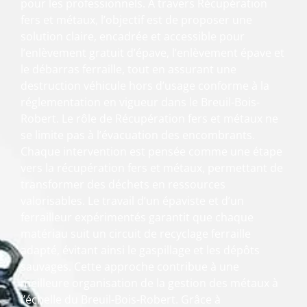
pour les professionnels. À travers Récupération
fers et métaux, l’objectif est de proposer une
solution claire, encadrée et accessible pour
l’enlèvement gratuit d’épave, l’enlèvement épave et
le débarras ferraille, tout en assurant une
destruction véhicule hors d’usage conforme à la
réglementation en vigueur dans le Breuil-Bois-
Robert. Le rôle de Récupération fers et métaux ne
se limite pas à l’évacuation des encombrants.
Chaque intervention est pensée comme une étape
vers la récupération fers et métaux, permettant de
transformer des déchets en ressources
valorisables. Le travail d’un épaviste et d’un
ferrailleur expérimentés garantit que chaque
matériau suit un circuit de recyclage ferraille
adapté, évitant ainsi le gaspillage et les dépôts
sauvages. Cette approche contribue à une
meilleure organisation de la gestion des métaux à
l’échelle du Breuil-Bois-Robert. Grâce à