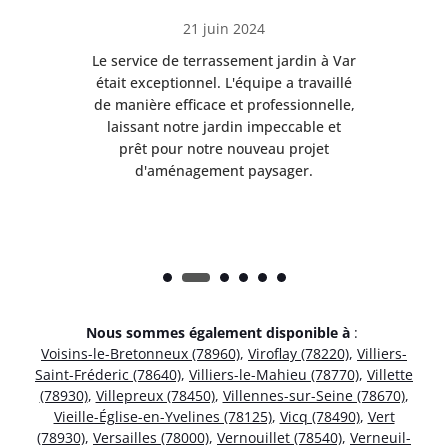
21 juin 2024
à Var
Le service de terrassement jardin à Var
Le s
illé
était exceptionnel. L'équipe a travaillé
éta
lle,
de manière efficace et professionnelle,
de 
et
laissant notre jardin impeccable et
l
t
prêt pour notre nouveau projet
d'aménagement paysager.
Nous sommes également disponible à
:
Voisins-le-Bretonneux (78960)
,
Viroflay (78220)
,
Villiers-
Saint-Fréderic (78640)
,
Villiers-le-Mahieu (78770)
,
Villette
(78930)
,
Villepreux (78450)
,
Villennes-sur-Seine (78670)
,
Vieille-Église-en-Yvelines (78125)
,
Vicq (78490)
,
Vert
(78930)
,
Versailles (78000)
,
Vernouillet (78540)
,
Verneuil-