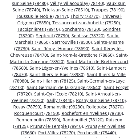
sur-Seine (78480)
,
Vélizy-Villacoublay (78140)
,
Vaux-sur-
Seine (78740)
,
Triel-sur-Seine (78510)
,
Trappes (78190)
,
Toussus-le-Noble (78117)
,
Thoiry (78770)
,
Thiverval-
Grignon (78850)
,
Tessancourt-sur-Aubette (78250)
,
Tacoignières (78910)
,
Sonchamp (78120)
,
Soindres
(78200)
,
Septeuil (78790)
,
Senlisse (78720)
,
Saulx-
Marchais (78650)
,
Sartrouville (78500)
,
Sainte-Mesme
(78730)
,
Saint-Rémy-l’Honoré (78690)
,
Saint-Rémy-lès-
Chevreuse (78470)
,
Saint-Nom-la-Bretêche (78860)
,
Saint-
Martin-la-Garenne (78520)
,
Saint-Martin-de-Bréthencourt
(78660)
,
Saint-Léger-en-Yvelines (78610)
,
Saint-Lambert
(78470)
,
Saint-Illiers-le-Bois (78980)
,
Saint-Illiers-la-Ville
(78980)
,
Saint-Hilarion (78125)
,
Saint-Germain-en-Laye
(78100)
,
Saint-Germain-de-la-Grange (78640)
,
Saint-Forget
(78720)
,
Saint-Cyr-l’École (78210)
,
Saint-Arnoult-en-
Yvelines (78730)
,
Sailly (78440)
,
Rosny-sur-Seine (78710)
,
Rosay (78790)
,
Romainville (93230)
,
Rolleboise (78270)
,
Rocquencourt (78150)
,
Rochefort-en-Yvelines (78730)
,
Rennemoulin (78590)
,
Rambouillet (78120)
,
Raizeux
(78125)
,
Prunay-le-Temple (78910)
,
Prunay-en-Yvelines
(78660)
,
Port-Villez (78270)
,
Porcheville (78440)
,