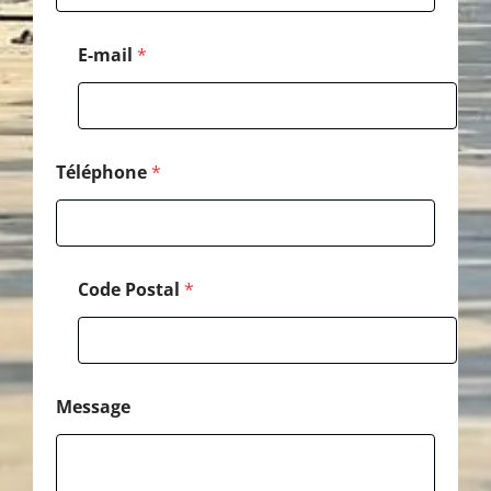
l
é
p
E-mail
*
h
o
n
e
Téléphone
*
Code Postal
*
Message