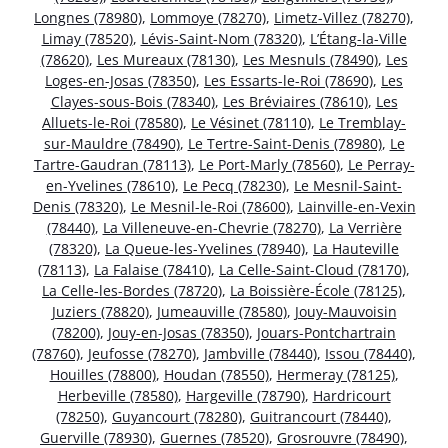
Longnes (78980)
,
Lommoye (78270)
,
Limetz-Villez (78270)
,
Limay (78520)
,
Lévis-Saint-Nom (78320)
,
L’Étang-la-Ville
(78620)
,
Les Mureaux (78130)
,
Les Mesnuls (78490)
,
Les
Loges-en-Josas (78350)
,
Les Essarts-le-Roi (78690)
,
Les
Clayes-sous-Bois (78340)
,
Les Bréviaires (78610)
,
Les
Alluets-le-Roi (78580)
,
Le Vésinet (78110)
,
Le Tremblay-
sur-Mauldre (78490)
,
Le Tertre-Saint-Denis (78980)
,
Le
Tartre-Gaudran (78113)
,
Le Port-Marly (78560)
,
Le Perray-
en-Yvelines (78610)
,
Le Pecq (78230)
,
Le Mesnil-Saint-
Denis (78320)
,
Le Mesnil-le-Roi (78600)
,
Lainville-en-Vexin
(78440)
,
La Villeneuve-en-Chevrie (78270)
,
La Verrière
(78320)
,
La Queue-les-Yvelines (78940)
,
La Hauteville
(78113)
,
La Falaise (78410)
,
La Celle-Saint-Cloud (78170)
,
La Celle-les-Bordes (78720)
,
La Boissière-École (78125)
,
Juziers (78820)
,
Jumeauville (78580)
,
Jouy-Mauvoisin
(78200)
,
Jouy-en-Josas (78350)
,
Jouars-Pontchartrain
(78760)
,
Jeufosse (78270)
,
Jambville (78440)
,
Issou (78440)
,
Houilles (78800)
,
Houdan (78550)
,
Hermeray (78125)
,
Herbeville (78580)
,
Hargeville (78790)
,
Hardricourt
(78250)
,
Guyancourt (78280)
,
Guitrancourt (78440)
,
Guerville (78930)
,
Guernes (78520)
,
Grosrouvre (78490)
,