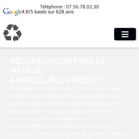
Téléphone :
07.56.78.02.30
4.8/5 basés sur 628 avis
RÉCUPÉRATION FERS ET
MÉTAUX
À BREUIL-BOIS-ROBERT
Récupération fers et métaux à Breuil-Bois-Robert
s’inscrit dans une démarche responsable visant à
faciliter la gestion des déchets métalliques et des
véhicules hors d’usage. Le recyclage ferraille
répond aujourd’hui à des enjeux
environnementaux majeurs, mais aussi à des
besoins très concrets pour les particuliers comme