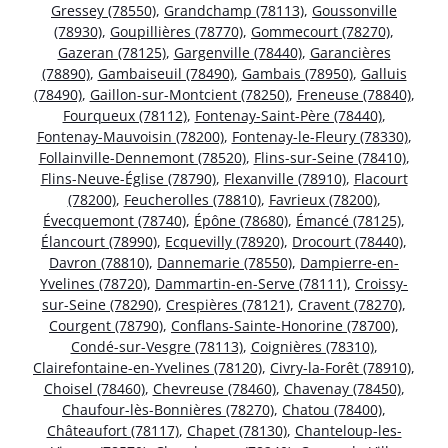
Gressey (78550)
,
Grandchamp (78113)
,
Goussonville
(78930)
,
Goupillières (78770)
,
Gommecourt (78270)
,
Gazeran (78125)
,
Gargenville (78440)
,
Garancières
(78890)
,
Gambaiseuil (78490)
,
Gambais (78950)
,
Galluis
(78490)
,
Gaillon-sur-Montcient (78250)
,
Freneuse (78840)
,
Fourqueux (78112)
,
Fontenay-Saint-Père (78440)
,
Fontenay-Mauvoisin (78200)
,
Fontenay-le-Fleury (78330)
,
Follainville-Dennemont (78520)
,
Flins-sur-Seine (78410)
,
Flins-Neuve-Église (78790)
,
Flexanville (78910)
,
Flacourt
(78200)
,
Feucherolles (78810)
,
Favrieux (78200)
,
Évecquemont (78740)
,
Épône (78680)
,
Émancé (78125)
,
Élancourt (78990)
,
Ecquevilly (78920)
,
Drocourt (78440)
,
Davron (78810)
,
Dannemarie (78550)
,
Dampierre-en-
Yvelines (78720)
,
Dammartin-en-Serve (78111)
,
Croissy-
sur-Seine (78290)
,
Crespières (78121)
,
Cravent (78270)
,
Courgent (78790)
,
Conflans-Sainte-Honorine (78700)
,
Condé-sur-Vesgre (78113)
,
Coignières (78310)
,
Clairefontaine-en-Yvelines (78120)
,
Civry-la-Forêt (78910)
,
Choisel (78460)
,
Chevreuse (78460)
,
Chavenay (78450)
,
Chaufour-lès-Bonnières (78270)
,
Chatou (78400)
,
Châteaufort (78117)
,
Chapet (78130)
,
Chanteloup-les-