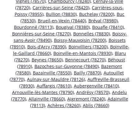
Vignes (78570)
,
Chambourcy (78240)
,
Cernay-la-Ville
(78720)
,
Carrières-sur-Seine (78420)
,
Carrières-sous-
Poissy (78955)
,
Bullion (78830)
,
Buchelay (78200)
,
Buc
(78530)
,
Brueil-en-Vexin (78440)
,
Bréval (78980)
,
Bourdonné (78113)
,
Bougival (78380)
,
Bouafle (78410)
,
Bonnières-sur-Seine (78270)
,
Bonnelles (78830)
,
Boissy-
sans-Avoir (78490)
,
Boissy-Mauvoisin (78200)
,
Boissets
(78910)
,
Bois-d’Arcy (78390)
,
Boinvilliers (78200)
,
Boinville-
le-Gaillard (78660)
,
Boinville-en-Mantois (78930)
,
Blaru
(78270)
,
Beynes (78650)
,
Bennecourt (78270)
,
Béhoust
(78910)
,
Bazoches-sur-Guyonne (78490)
,
Bazemont
(78580)
,
Bazainville (78550)
,
Bailly (78870)
,
Autouillet
(78770)
,
Aulnay-sur-Mauldre (78126)
,
Auffreville-Brasseuil
(78930)
,
Auffargis (78610)
,
Aubergenville (78410)
,
Arnouville-lès-Mantes (78790)
,
Andrésy (78570)
,
Andelu
(78770)
,
Allainville (78660)
,
Aigremont (78240)
,
Adainville
(78113)
,
Achères (78260)
,
Ablis (78660)