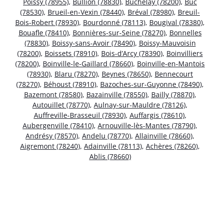
Poissy (78955)
,
Bullion (78830)
,
Buchelay (78200)
,
Buc
(78530)
,
Brueil-en-Vexin (78440)
,
Bréval (78980)
,
Breuil-
Bois-Robert (78930)
,
Bourdonné (78113)
,
Bougival (78380)
,
Bouafle (78410)
,
Bonnières-sur-Seine (78270)
,
Bonnelles
(78830)
,
Boissy-sans-Avoir (78490)
,
Boissy-Mauvoisin
(78200)
,
Boissets (78910)
,
Bois-d’Arcy (78390)
,
Boinvilliers
(78200)
,
Boinville-le-Gaillard (78660)
,
Boinville-en-Mantois
(78930)
,
Blaru (78270)
,
Beynes (78650)
,
Bennecourt
(78270)
,
Béhoust (78910)
,
Bazoches-sur-Guyonne (78490)
,
Bazemont (78580)
,
Bazainville (78550)
,
Bailly (78870)
,
Autouillet (78770)
,
Aulnay-sur-Mauldre (78126)
,
Auffreville-Brasseuil (78930)
,
Auffargis (78610)
,
Aubergenville (78410)
,
Arnouville-lès-Mantes (78790)
,
Andrésy (78570)
,
Andelu (78770)
,
Allainville (78660)
,
Aigremont (78240)
,
Adainville (78113)
,
Achères (78260)
,
Ablis (78660)