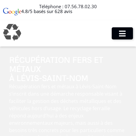
Téléphone :
07.56.78.02.30
4.8/5 basés sur 628 avis
RÉCUPÉRATION FERS ET
MÉTAUX
À LÉVIS-SAINT-NOM
Récupération fers et métaux à Lévis-Saint-Nom
s’inscrit dans une démarche responsable visant à
faciliter la gestion des déchets métalliques et des
véhicules hors d’usage. Le recyclage ferraille
répond aujourd’hui à des enjeux
environnementaux majeurs, mais aussi à des
besoins très concrets pour les particuliers comme