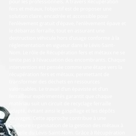
pour les professionnels. À travers Récupération
fers et métaux, l’objectif est de proposer une
solution claire, encadrée et accessible pour
l’enlèvement gratuit d’épave, l’enlèvement épave et
le débarras ferraille, tout en assurant une
destruction véhicule hors d’usage conforme à la
réglementation en vigueur dans le Lévis-Saint-
Nom. Le rôle de Récupération fers et métaux ne se
limite pas à l’évacuation des encombrants. Chaque
intervention est pensée comme une étape vers la
récupération fers et métaux, permettant de
transformer des déchets en ressources
valorisables. Le travail d’un épaviste et d’un
ferrailleur expérimentés garantit que chaque
matériau suit un circuit de recyclage ferraille
adapté, évitant ainsi le gaspillage et les dépôts
sauvages. Cette approche contribue à une
meilleure organisation de la gestion des métaux à
l’échelle du Lévis-Saint-Nom. Grâce à Récupération