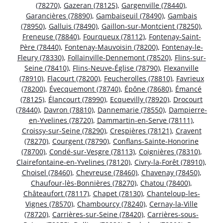
(78270)
,
Gazeran (78125)
,
Gargenville (78440)
,
Garancières (78890)
,
Gambaiseuil (78490)
,
Gambais
(78950)
,
Galluis (78490)
,
Gaillon-sur-Montcient (78250)
,
Freneuse (78840)
,
Fourqueux (78112)
,
Fontenay-Saint-
Père (78440)
,
Fontenay-Mauvoisin (78200)
,
Fontenay-le-
Fleury (78330)
,
Follainville-Dennemont (78520)
,
Flins-sur-
Seine (78410)
,
Flins-Neuve-Église (78790)
,
Flexanville
(78910)
,
Flacourt (78200)
,
Feucherolles (78810)
,
Favrieux
(78200)
,
Évecquemont (78740)
,
Épône (78680)
,
Émancé
(78125)
,
Élancourt (78990)
,
Ecquevilly (78920)
,
Drocourt
(78440)
,
Davron (78810)
,
Dannemarie (78550)
,
Dampierre-
en-Yvelines (78720)
,
Dammartin-en-Serve (78111)
,
Croissy-sur-Seine (78290)
,
Crespières (78121)
,
Cravent
(78270)
,
Courgent (78790)
,
Conflans-Sainte-Honorine
(78700)
,
Condé-sur-Vesgre (78113)
,
Coignières (78310)
,
Clairefontaine-en-Yvelines (78120)
,
Civry-la-Forêt (78910)
,
Choisel (78460)
,
Chevreuse (78460)
,
Chavenay (78450)
,
Chaufour-lès-Bonnières (78270)
,
Chatou (78400)
,
Châteaufort (78117)
,
Chapet (78130)
,
Chanteloup-les-
Vignes (78570)
,
Chambourcy (78240)
,
Cernay-la-Ville
(78720)
,
Carrières-sur-Seine (78420)
,
Carrières-sous-