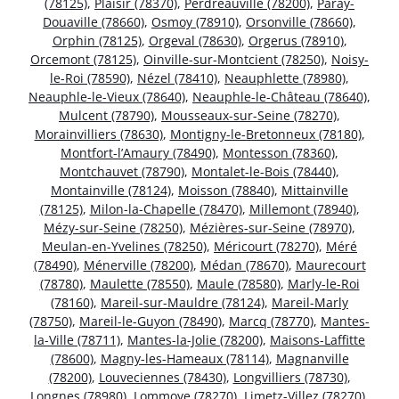
(78125)
,
Plaisir (78370)
,
Perdreauville (78200)
,
Paray-
Douaville (78660)
,
Osmoy (78910)
,
Orsonville (78660)
,
Orphin (78125)
,
Orgeval (78630)
,
Orgerus (78910)
,
Orcemont (78125)
,
Oinville-sur-Montcient (78250)
,
Noisy-
le-Roi (78590)
,
Nézel (78410)
,
Neauphlette (78980)
,
Neauphle-le-Vieux (78640)
,
Neauphle-le-Château (78640)
,
Mulcent (78790)
,
Mousseaux-sur-Seine (78270)
,
Morainvilliers (78630)
,
Montigny-le-Bretonneux (78180)
,
Montfort-l’Amaury (78490)
,
Montesson (78360)
,
Montchauvet (78790)
,
Montalet-le-Bois (78440)
,
Montainville (78124)
,
Moisson (78840)
,
Mittainville
(78125)
,
Milon-la-Chapelle (78470)
,
Millemont (78940)
,
Mézy-sur-Seine (78250)
,
Mézières-sur-Seine (78970)
,
Meulan-en-Yvelines (78250)
,
Méricourt (78270)
,
Méré
(78490)
,
Ménerville (78200)
,
Médan (78670)
,
Maurecourt
(78780)
,
Maulette (78550)
,
Maule (78580)
,
Marly-le-Roi
(78160)
,
Mareil-sur-Mauldre (78124)
,
Mareil-Marly
(78750)
,
Mareil-le-Guyon (78490)
,
Marcq (78770)
,
Mantes-
la-Ville (78711)
,
Mantes-la-Jolie (78200)
,
Maisons-Laffitte
(78600)
,
Magny-les-Hameaux (78114)
,
Magnanville
(78200)
,
Louveciennes (78430)
,
Longvilliers (78730)
,
Longnes (78980)
,
Lommoye (78270)
,
Limetz-Villez (78270)
,