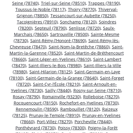
Seine (78740)
,
Triel-sur-Seine (78510)
,
Trappes (78190)
,
Toussus-le-Noble (78117)
,
Thoiry (78770)
,
Thiverval-
Grignon (78850)
,
Tessancourt-sur-Aubette (78250)
,
Tacoignières (78910)
,
Sonchamp (78120)
,
Soindres
(78200)
,
Septeuil (78790)
,
Senlisse (78720)
,
Saulx-
Marchais (78650)
,
Sartrouville (78500)
,
Sainte-Mesme
(78730)
,
Saint-Rémy-l’Honoré (78690)
,
Saint-Rémy-lès-
Chevreuse (78470)
,
Saint-Nom-la-Bretêche (78860)
,
Saint-
Martin-la-Garenne (78520)
,
Saint-Martin-de-Bréthencourt
(78660)
,
Saint-Léger-en-Yvelines (78610)
,
Saint-Lambert
(78470)
,
Saint-Illiers-le-Bois (78980)
,
Saint-Illiers-la-Ville
(78980)
,
Saint-Hilarion (78125)
,
Saint-Germain-en-Laye
(78100)
,
Saint-Germain-de-la-Grange (78640)
,
Saint-Forget
(78720)
,
Saint-Cyr-l’École (78210)
,
Saint-Arnoult-en-
Yvelines (78730)
,
Sailly (78440)
,
Rosny-sur-Seine (78710)
,
Rosay (78790)
,
Romainville (93230)
,
Rolleboise (78270)
,
Rocquencourt (78150)
,
Rochefort-en-Yvelines (78730)
,
Rennemoulin (78590)
,
Rambouillet (78120)
,
Raizeux
(78125)
,
Prunay-le-Temple (78910)
,
Prunay-en-Yvelines
(78660)
,
Port-Villez (78270)
,
Porcheville (78440)
,
Ponthévrard (78730)
,
Poissy (78300)
,
Poigny-la-Forêt