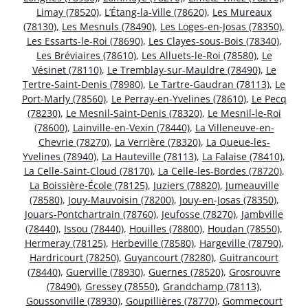
Limay (78520)
,
L’Étang-la-Ville (78620)
,
Les Mureaux
(78130)
,
Les Mesnuls (78490)
,
Les Loges-en-Josas (78350)
,
Les Essarts-le-Roi (78690)
,
Les Clayes-sous-Bois (78340)
,
Les Bréviaires (78610)
,
Les Alluets-le-Roi (78580)
,
Le
Vésinet (78110)
,
Le Tremblay-sur-Mauldre (78490)
,
Le
Tertre-Saint-Denis (78980)
,
Le Tartre-Gaudran (78113)
,
Le
Port-Marly (78560)
,
Le Perray-en-Yvelines (78610)
,
Le Pecq
(78230)
,
Le Mesnil-Saint-Denis (78320)
,
Le Mesnil-le-Roi
(78600)
,
Lainville-en-Vexin (78440)
,
La Villeneuve-en-
Chevrie (78270)
,
La Verrière (78320)
,
La Queue-les-
Yvelines (78940)
,
La Hauteville (78113)
,
La Falaise (78410)
,
La Celle-Saint-Cloud (78170)
,
La Celle-les-Bordes (78720)
,
La Boissière-École (78125)
,
Juziers (78820)
,
Jumeauville
(78580)
,
Jouy-Mauvoisin (78200)
,
Jouy-en-Josas (78350)
,
Jouars-Pontchartrain (78760)
,
Jeufosse (78270)
,
Jambville
(78440)
,
Issou (78440)
,
Houilles (78800)
,
Houdan (78550)
,
Hermeray (78125)
,
Herbeville (78580)
,
Hargeville (78790)
,
Hardricourt (78250)
,
Guyancourt (78280)
,
Guitrancourt
(78440)
,
Guerville (78930)
,
Guernes (78520)
,
Grosrouvre
(78490)
,
Gressey (78550)
,
Grandchamp (78113)
,
Goussonville (78930)
,
Goupillières (78770)
,
Gommecourt