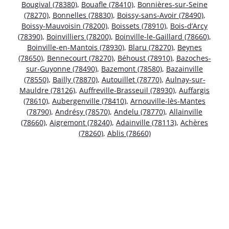
Bougival (78380)
,
Bouafle (78410)
,
Bonnières-sur-Seine
(78270)
,
Bonnelles (78830)
,
Boissy-sans-Avoir (78490)
,
Boissy-Mauvoisin (78200)
,
Boissets (78910)
,
Bois-d’Arcy
(78390)
,
Boinvilliers (78200)
,
Boinville-le-Gaillard (78660)
,
Boinville-en-Mantois (78930)
,
Blaru (78270)
,
Beynes
(78650)
,
Bennecourt (78270)
,
Béhoust (78910)
,
Bazoches-
sur-Guyonne (78490)
,
Bazemont (78580)
,
Bazainville
(78550)
,
Bailly (78870)
,
Autouillet (78770)
,
Aulnay-sur-
Mauldre (78126)
,
Auffreville-Brasseuil (78930)
,
Auffargis
(78610)
,
Aubergenville (78410)
,
Arnouville-lès-Mantes
(78790)
,
Andrésy (78570)
,
Andelu (78770)
,
Allainville
(78660)
,
Aigremont (78240)
,
Adainville (78113)
,
Achères
(78260)
,
Ablis (78660)