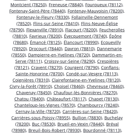
Montcient (78250)
,
Freneuse (78840)
,
Fourqueux (78112)
,
Fontenay-Saint-Père (78440)
,
Fontenay-Mauvoisin (78200)
,
Fontenay-le-Fleury (78330)
,
Follainville-Dennemont
(78520)
,
Flins-sur-Seine (78410)
,
Flins-Neuve-Église
(78790)
,
Flexanville (78910)
,
Flacourt (78200)
,
Feucherolles
(78810)
,
Favrieux (78200)
,
Évecquemont (78740)
,
Épône
(78680)
,
Émancé (78125)
,
Élancourt (78990)
,
Ecquevilly
(78920)
,
Drocourt (78440)
,
Davron (78810)
,
Dannemarie
(78550)
,
Dampierre-en-Yvelines (78720)
,
Dammartin-en-
Serve (78111)
,
Croissy-sur-Seine (78290)
,
Crespières
(78121)
,
Cravent (78270)
,
Courgent (78790)
,
Conflans-
Sainte-Honorine (78700)
,
Condé-sur-Vesgre (78113)
,
Coignières (78310)
,
Clairefontaine-en-Yvelines (78120)
,
Civry-la-Forêt (78910)
,
Choisel (78460)
,
Chevreuse (78460)
,
Chavenay (78450)
,
Chaufour-lès-Bonnières (78270)
,
Chatou (78400)
,
Châteaufort (78117)
,
Chapet (78130)
,
Chanteloup-les-Vignes (78570)
,
Chambourcy (78240)
,
Cernay-la-Ville (78720)
,
Carrières-sur-Seine (78420)
,
Carrières-sous-Poissy (78955)
,
Bullion (78830)
,
Buchelay
(78200)
,
Buc (78530)
,
Brueil-en-Vexin (78440)
,
Bréval
(78980)
,
Breuil-Bois-Robert (78930)
,
Bourdonné (78113)
,