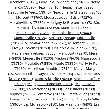
Orcemont (78125)
,
Oinville-sur-Montcient (78250)
,
Noisy-
le-Roi (78590)
,
Nézel (78410)
,
Neauphlette (78980)
,
Neauphle-le-Vieux (78640)
,
Neauphle-le-Château (78640)
,
Mulcent (78790)
,
Mousseaux-sur-Seine (78270)
,
Morainvilliers (78630)
,
Montigny-le-Bretonneux (78180)
,
Montfort-l’Amaury (78490)
,
Montesson (78360)
,
Montchauvet (78790)
,
Montalet-le-Bois (78440)
,
Montainville (78124)
,
Moisson (78840)
,
Mittainville
(78125)
,
Milon-la-Chapelle (78470)
,
Millemont (78940)
,
Mézy-sur-Seine (78250)
,
Mézières-sur-Seine (78970)
,
Meulan-en-Yvelines (78250)
,
Méricourt (78270)
,
Méré
(78490)
,
Ménerville (78200)
,
Médan (78670)
,
Maurecourt
(78780)
,
Maulette (78550)
,
Maule (78580)
,
Marly-le-Roi
(78160)
,
Mareil-sur-Mauldre (78124)
,
Mareil-Marly
(78750)
,
Mareil-le-Guyon (78490)
,
Marcq (78770)
,
Mantes-
la-Ville (78711)
,
Mantes-la-Jolie (78200)
,
Maisons-Laffitte
(78600)
,
Magny-les-Hameaux (78114)
,
Magnanville
(78200)
,
Louveciennes (78430)
,
Longvilliers (78730)
,
Longnes (78980)
,
Lommoye (78270)
,
Limetz-Villez (78270)
,
Limay (78520)
,
Lévis-Saint-Nom (78320)
,
L’Étang-la-Ville
(78620)
,
Les Mureaux (78130)
,
Les Mesnuls (78490)
,
Les