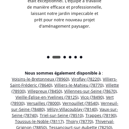
illé
était exceptionnel. L'équipe a travaillé
éta
lle,
de manière efficace et professionnelle,
de 
et
laissant notre jardin impeccable et
l
t
prêt pour notre nouveau projet
d'aménagement paysager.
Nous sommes également disponible à
:
Voisins-le-Bretonneux (78960)
,
Viroflay (78220)
,
Villiers-
Saint-Fréderic (78640)
,
Villiers-le-Mahieu (78770)
,
Villette
(78930)
,
Villepreux (78450)
,
Villennes-sur-Seine (78670)
,
Vieille-Église-en-Yvelines (78125)
,
Vicq (78490)
,
Vert
(78930)
,
Versailles (78000)
,
Vernouillet (78540)
,
Verneuil-
sur-Seine (78480)
,
Vélizy-Villacoublay (78140)
,
Vaux-sur-
Seine (78740)
,
Triel-sur-Seine (78510)
,
Trappes (78190)
,
Toussus-le-Noble (78117)
,
Thoiry (78770)
,
Thiverval-
Grignon (78850)
,
Tessancourt-sur-Aubette (78250)
,