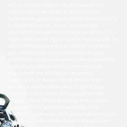
fers et métaux, l’objectif est de proposer une
solution claire, encadrée et accessible pour
l’enlèvement gratuit d’épave, l’enlèvement épave et
le débarras ferraille, tout en assurant une
destruction véhicule hors d’usage conforme à la
réglementation en vigueur dans le Goussonville. Le
rôle de Récupération fers et métaux ne se limite
pas à l’évacuation des encombrants. Chaque
intervention est pensée comme une étape vers la
récupération fers et métaux, permettant de
transformer des déchets en ressources
valorisables. Le travail d’un épaviste et d’un
ferrailleur expérimentés garantit que chaque
matériau suit un circuit de recyclage ferraille
adapté, évitant ainsi le gaspillage et les dépôts
sauvages. Cette approche contribue à une
meilleure organisation de la gestion des métaux à
l’échelle du Goussonville. Grâce à Récupération