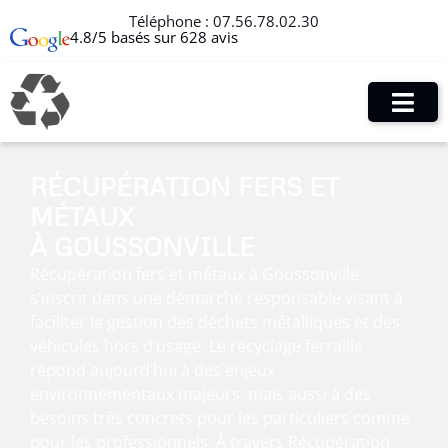
Téléphone :
07.56.78.02.30
4.8/5 basés sur 628 avis
RÉCUPÉRATION FERS ET
MÉTAUX
À GOUSSONVILLE
Récupération fers et métaux à Goussonville
s’inscrit dans une démarche responsable visant à
faciliter la gestion des déchets métalliques et des
véhicules hors d’usage. Le recyclage ferraille
répond aujourd’hui à des enjeux
environnementaux majeurs, mais aussi à des
besoins très concrets pour les particuliers comme
pour les professionnels. À travers Récupération