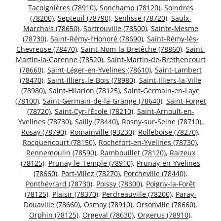
Tacoignières (78910)
,
Sonchamp (78120)
,
Soindres
(78200)
,
Septeuil (78790)
,
Senlisse (78720)
,
Saulx-
Marchais (78650)
,
Sartrouville (78500)
,
Sainte-Mesme
(78730)
,
Saint-Rémy-l’Honoré (78690)
,
Saint-Rémy-lès-
Chevreuse (78470)
,
Saint-Nom-la-Bretêche (78860)
,
Saint-
Martin-la-Garenne (78520)
,
Saint-Martin-de-Bréthencourt
(78660)
,
Saint-Léger-en-Yvelines (78610)
,
Saint-Lambert
(78470)
,
Saint-Illiers-le-Bois (78980)
,
Saint-Illiers-la-Ville
(78980)
,
Saint-Hilarion (78125)
,
Saint-Germain-en-Laye
(78100)
,
Saint-Germain-de-la-Grange (78640)
,
Saint-Forget
(78720)
,
Saint-Cyr-l’École (78210)
,
Saint-Arnoult-en-
Yvelines (78730)
,
Sailly (78440)
,
Rosny-sur-Seine (78710)
,
Rosay (78790)
,
Romainville (93230)
,
Rolleboise (78270)
,
Rocquencourt (78150)
,
Rochefort-en-Yvelines (78730)
,
Rennemoulin (78590)
,
Rambouillet (78120)
,
Raizeux
(78125)
,
Prunay-le-Temple (78910)
,
Prunay-en-Yvelines
(78660)
,
Port-Villez (78270)
,
Porcheville (78440)
,
Ponthévrard (78730)
,
Poissy (78300)
,
Poigny-la-Forêt
(78125)
,
Plaisir (78370)
,
Perdreauville (78200)
,
Paray-
Douaville (78660)
,
Osmoy (78910)
,
Orsonville (78660)
,
Orphin (78125)
,
Orgeval (78630)
,
Orgerus (78910)
,