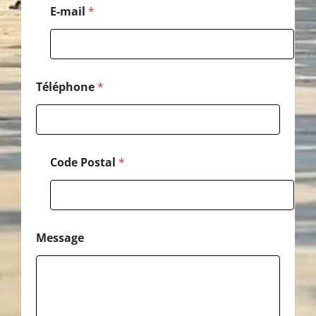
M
E-mail
*
e
s
s
a
g
e
Téléphone
*
P
o
s
t
a
Code Postal
*
l
Message