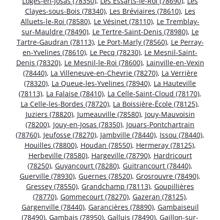
Loges-en-Josas (78350)
,
Les Essarts-le-Roi (78690)
,
Les
Clayes-sous-Bois (78340)
,
Les Bréviaires (78610)
,
Les
Alluets-le-Roi (78580)
,
Le Vésinet (78110)
,
Le Tremblay-
sur-Mauldre (78490)
,
Le Tertre-Saint-Denis (78980)
,
Le
Tartre-Gaudran (78113)
,
Le Port-Marly (78560)
,
Le Perray-
en-Yvelines (78610)
,
Le Pecq (78230)
,
Le Mesnil-Saint-
Denis (78320)
,
Le Mesnil-le-Roi (78600)
,
Lainville-en-Vexin
(78440)
,
La Villeneuve-en-Chevrie (78270)
,
La Verrière
(78320)
,
La Queue-les-Yvelines (78940)
,
La Hauteville
(78113)
,
La Falaise (78410)
,
La Celle-Saint-Cloud (78170)
,
La Celle-les-Bordes (78720)
,
La Boissière-École (78125)
,
Juziers (78820)
,
Jumeauville (78580)
,
Jouy-Mauvoisin
(78200)
,
Jouy-en-Josas (78350)
,
Jouars-Pontchartrain
(78760)
,
Jeufosse (78270)
,
Jambville (78440)
,
Issou (78440)
,
Houilles (78800)
,
Houdan (78550)
,
Hermeray (78125)
,
Herbeville (78580)
,
Hargeville (78790)
,
Hardricourt
(78250)
,
Guyancourt (78280)
,
Guitrancourt (78440)
,
Guerville (78930)
,
Guernes (78520)
,
Grosrouvre (78490)
,
Gressey (78550)
,
Grandchamp (78113)
,
Goupillières
(78770)
,
Gommecourt (78270)
,
Gazeran (78125)
,
Gargenville (78440)
,
Garancières (78890)
,
Gambaiseuil
(78490)
,
Gambais (78950)
,
Galluis (78490)
,
Gaillon-sur-