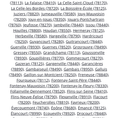
(78113)
,
La Falaise (78410)
,
La Celle-Saint-Cloud (78170)
,
La Celle-les-Bordes (78720)
,
La Boissière-École (78125)
,
Juziers (78820)
,
Jumeauville (78580)
,
Jouy-Mauvoisin
(78200)
,
Jouy-en-Josas (78350)
,
Jouars-Pontchartrain
(78760)
,
Jeufosse (78270)
,
Jambville (78440)
,
Issou (78440)
,
Houilles (78800)
,
Houdan (78550)
,
Hermeray (78125)
,
Herbeville (78580)
,
Hargeville (78790)
,
Hardricourt
(78250)
,
Guyancourt (78280)
,
Guitrancourt (78440)
,
Guerville (78930)
,
Guernes (78520)
,
Grosrouvre (78490)
,
Gressey (78550)
,
Grandchamp (78113)
,
Goussonville
(78930)
,
Goupillières (78770)
,
Gommecourt (78270)
,
Gazeran (78125)
,
Gargenville (78440)
,
Garancières
(78890)
,
Gambaiseuil (78490)
,
Gambais (78950)
,
Galluis
(78490)
,
Gaillon-sur-Montcient (78250)
,
Freneuse (78840)
,
Fourqueux (78112)
,
Fontenay-Saint-Père (78440)
,
Fontenay-Mauvoisin (78200)
,
Fontenay-le-Fleury (78330)
,
Follainville-Dennemont (78520)
,
Flins-sur-Seine (78410)
,
Flins-Neuve-Église (78790)
,
Flexanville (78910)
,
Flacourt
(78200)
,
Feucherolles (78810)
,
Favrieux (78200)
,
Évecquemont (78740)
,
Épône (78680)
,
Émancé (78125)
,
Élancourt (78990)
,
Ecquevilly (78920)
,
Drocourt (78440)
,