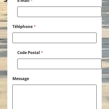
E-mail
*
o
n
e
*
Téléphone
*
Code Postal
*
Message