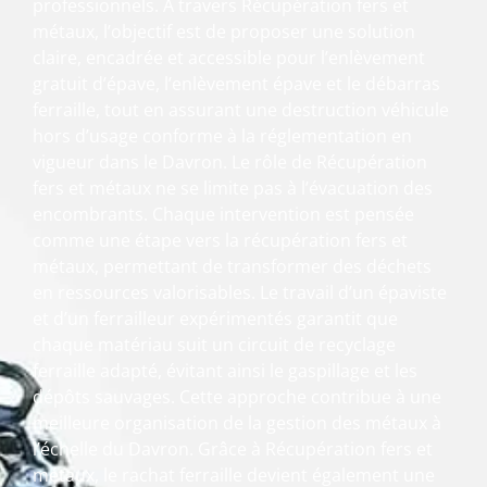
professionnels. À travers Récupération fers et
métaux, l’objectif est de proposer une solution
claire, encadrée et accessible pour l’enlèvement
gratuit d’épave, l’enlèvement épave et le débarras
ferraille, tout en assurant une destruction véhicule
hors d’usage conforme à la réglementation en
vigueur dans le Davron. Le rôle de Récupération
fers et métaux ne se limite pas à l’évacuation des
encombrants. Chaque intervention est pensée
comme une étape vers la récupération fers et
métaux, permettant de transformer des déchets
en ressources valorisables. Le travail d’un épaviste
et d’un ferrailleur expérimentés garantit que
chaque matériau suit un circuit de recyclage
ferraille adapté, évitant ainsi le gaspillage et les
dépôts sauvages. Cette approche contribue à une
meilleure organisation de la gestion des métaux à
l’échelle du Davron. Grâce à Récupération fers et
métaux, le rachat ferraille devient également une