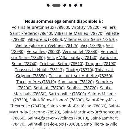
Nous sommes également disponible à
:
Voisins-le-Bretonneux (78960)
,
Viroflay (78220)
,
Villiers-
Saint-Fréderic (78640)
,
Villiers-le-Mahieu (78770)
,
Villette
(78930)
,
Villepreux (78450)
,
Villennes-sur-Seine (78670)
,
Vieille-Église-en-Yvelines (78125)
,
Vicq (78490)
,
Vert
(78930)
,
Versailles (78000)
,
Vernouillet (78540)
,
Verneuil-
sur-Seine (78480)
,
Vélizy-Villacoublay (78140)
,
Vaux-sur-
Seine (78740)
,
Triel-sur-Seine (78510)
,
Trappes (78190)
,
Toussus-le-Noble (78117)
,
Thoiry (78770)
,
Thiverval-
Grignon (78850)
,
Tessancourt-sur-Aubette (78250)
,
Tacoignières (78910)
,
Sonchamp (78120)
,
Soindres
(78200)
,
Septeuil (78790)
,
Senlisse (78720)
,
Saulx-
Marchais (78650)
,
Sartrouville (78500)
,
Sainte-Mesme
(78730)
,
Saint-Rémy-l’Honoré (78690)
,
Saint-Rémy-lès-
Chevreuse (78470)
,
Saint-Nom-la-Bretêche (78860)
,
Saint-
Martin-la-Garenne (78520)
,
Saint-Martin-de-Bréthencourt
(78660)
,
Saint-Léger-en-Yvelines (78610)
,
Saint-Lambert
(78470)
,
Saint-Illiers-le-Bois (78980)
,
Saint-Illiers-la-Ville