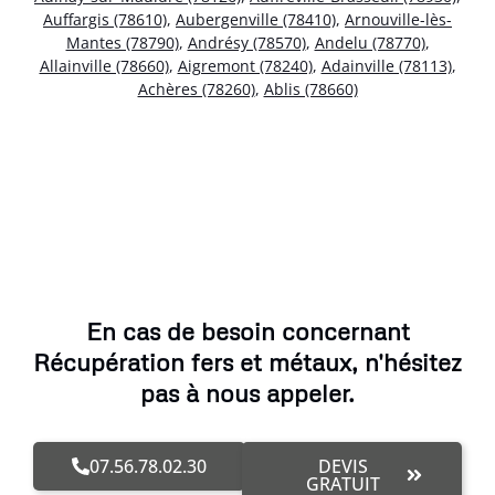
Auffargis (78610)
,
Aubergenville (78410)
,
Arnouville-lès-
Mantes (78790)
,
Andrésy (78570)
,
Andelu (78770)
,
Allainville (78660)
,
Aigremont (78240)
,
Adainville (78113)
,
Achères (78260)
,
Ablis (78660)
En cas de besoin concernant
Récupération fers et métaux, n'hésitez
pas à nous appeler.
07.56.78.02.30
DEVIS
GRATUIT