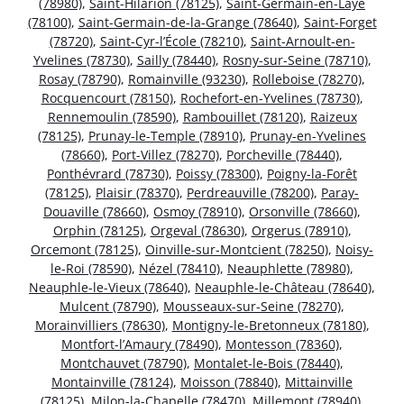
(78980)
,
Saint-Hilarion (78125)
,
Saint-Germain-en-Laye
(78100)
,
Saint-Germain-de-la-Grange (78640)
,
Saint-Forget
(78720)
,
Saint-Cyr-l’École (78210)
,
Saint-Arnoult-en-
Yvelines (78730)
,
Sailly (78440)
,
Rosny-sur-Seine (78710)
,
Rosay (78790)
,
Romainville (93230)
,
Rolleboise (78270)
,
Rocquencourt (78150)
,
Rochefort-en-Yvelines (78730)
,
Rennemoulin (78590)
,
Rambouillet (78120)
,
Raizeux
(78125)
,
Prunay-le-Temple (78910)
,
Prunay-en-Yvelines
(78660)
,
Port-Villez (78270)
,
Porcheville (78440)
,
Ponthévrard (78730)
,
Poissy (78300)
,
Poigny-la-Forêt
(78125)
,
Plaisir (78370)
,
Perdreauville (78200)
,
Paray-
Douaville (78660)
,
Osmoy (78910)
,
Orsonville (78660)
,
Orphin (78125)
,
Orgeval (78630)
,
Orgerus (78910)
,
Orcemont (78125)
,
Oinville-sur-Montcient (78250)
,
Noisy-
le-Roi (78590)
,
Nézel (78410)
,
Neauphlette (78980)
,
Neauphle-le-Vieux (78640)
,
Neauphle-le-Château (78640)
,
Mulcent (78790)
,
Mousseaux-sur-Seine (78270)
,
Morainvilliers (78630)
,
Montigny-le-Bretonneux (78180)
,
Montfort-l’Amaury (78490)
,
Montesson (78360)
,
Montchauvet (78790)
,
Montalet-le-Bois (78440)
,
Montainville (78124)
,
Moisson (78840)
,
Mittainville
(78125)
,
Milon-la-Chapelle (78470)
,
Millemont (78940)
,