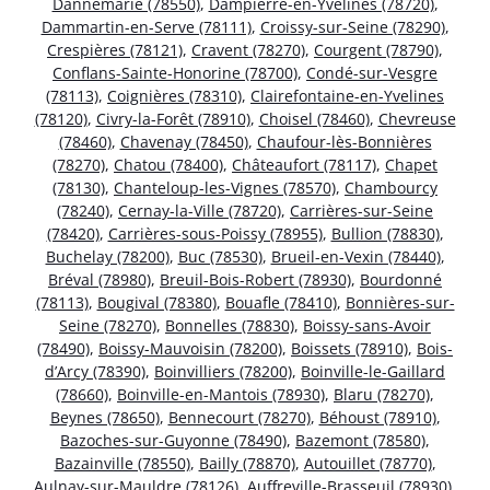
Dannemarie (78550)
,
Dampierre-en-Yvelines (78720)
,
Dammartin-en-Serve (78111)
,
Croissy-sur-Seine (78290)
,
Crespières (78121)
,
Cravent (78270)
,
Courgent (78790)
,
Conflans-Sainte-Honorine (78700)
,
Condé-sur-Vesgre
(78113)
,
Coignières (78310)
,
Clairefontaine-en-Yvelines
(78120)
,
Civry-la-Forêt (78910)
,
Choisel (78460)
,
Chevreuse
(78460)
,
Chavenay (78450)
,
Chaufour-lès-Bonnières
(78270)
,
Chatou (78400)
,
Châteaufort (78117)
,
Chapet
(78130)
,
Chanteloup-les-Vignes (78570)
,
Chambourcy
(78240)
,
Cernay-la-Ville (78720)
,
Carrières-sur-Seine
(78420)
,
Carrières-sous-Poissy (78955)
,
Bullion (78830)
,
Buchelay (78200)
,
Buc (78530)
,
Brueil-en-Vexin (78440)
,
Bréval (78980)
,
Breuil-Bois-Robert (78930)
,
Bourdonné
(78113)
,
Bougival (78380)
,
Bouafle (78410)
,
Bonnières-sur-
Seine (78270)
,
Bonnelles (78830)
,
Boissy-sans-Avoir
(78490)
,
Boissy-Mauvoisin (78200)
,
Boissets (78910)
,
Bois-
d’Arcy (78390)
,
Boinvilliers (78200)
,
Boinville-le-Gaillard
(78660)
,
Boinville-en-Mantois (78930)
,
Blaru (78270)
,
Beynes (78650)
,
Bennecourt (78270)
,
Béhoust (78910)
,
Bazoches-sur-Guyonne (78490)
,
Bazemont (78580)
,
Bazainville (78550)
,
Bailly (78870)
,
Autouillet (78770)
,
Aulnay-sur-Mauldre (78126)
,
Auffreville-Brasseuil (78930)
,