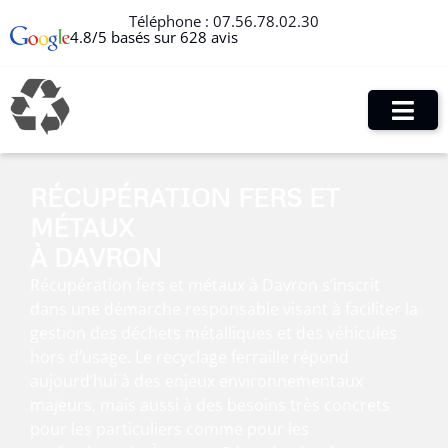
Téléphone :
07.56.78.02.30
4.8/5 basés sur 628 avis
RÉCUPÉRATION FERS ET
MÉTAUX
À DAVRON
Récupération fers et métaux à Davron s’inscrit
dans une démarche responsable visant à faciliter la
gestion des déchets métalliques et des véhicules
hors d’usage. Le recyclage ferraille répond
aujourd’hui à des enjeux environnementaux
majeurs, mais aussi à des besoins très concrets
pour les particuliers comme pour les