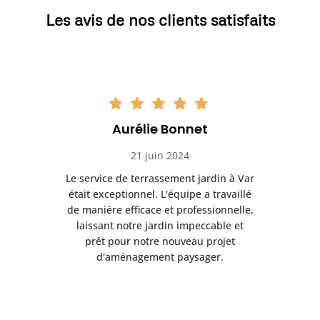
Les avis de nos clients satisfaits
Aurélie Bonnet
21 juin 2024
à Var
Le service de terrassement jardin à Var
Le s
illé
était exceptionnel. L'équipe a travaillé
éta
lle,
de manière efficace et professionnelle,
de 
et
laissant notre jardin impeccable et
l
t
prêt pour notre nouveau projet
d'aménagement paysager.