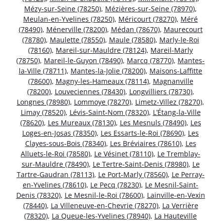
Mézy-sur-Seine (78250)
,
Mézières-sur-Seine (78970)
,
Meulan-en-Yvelines (78250)
,
Méricourt (78270)
,
Méré
(78490)
,
Ménerville (78200)
,
Médan (78670)
,
Maurecourt
(78780)
,
Maulette (78550)
,
Maule (78580)
,
Marly-le-Roi
(78160)
,
Mareil-sur-Mauldre (78124)
,
Mareil-Marly
(78750)
,
Mareil-le-Guyon (78490)
,
Marcq (78770)
,
Mantes-
la-Ville (78711)
,
Mantes-la-Jolie (78200)
,
Maisons-Laffitte
(78600)
,
Magny-les-Hameaux (78114)
,
Magnanville
(78200)
,
Louveciennes (78430)
,
Longvilliers (78730)
,
Longnes (78980)
,
Lommoye (78270)
,
Limetz-Villez (78270)
,
Limay (78520)
,
Lévis-Saint-Nom (78320)
,
L’Étang-la-Ville
(78620)
,
Les Mureaux (78130)
,
Les Mesnuls (78490)
,
Les
Loges-en-Josas (78350)
,
Les Essarts-le-Roi (78690)
,
Les
Clayes-sous-Bois (78340)
,
Les Bréviaires (78610)
,
Les
Alluets-le-Roi (78580)
,
Le Vésinet (78110)
,
Le Tremblay-
sur-Mauldre (78490)
,
Le Tertre-Saint-Denis (78980)
,
Le
Tartre-Gaudran (78113)
,
Le Port-Marly (78560)
,
Le Perray-
en-Yvelines (78610)
,
Le Pecq (78230)
,
Le Mesnil-Saint-
Denis (78320)
,
Le Mesnil-le-Roi (78600)
,
Lainville-en-Vexin
(78440)
,
La Villeneuve-en-Chevrie (78270)
,
La Verrière
(78320)
,
La Queue-les-Yvelines (78940)
,
La Hauteville