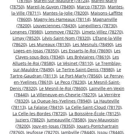
(78160)
,
Mareil-sur-Mauldre (78124)
,
Mareil-Marly
(78750)
,
Mareil-le-Guyon (78490)
,
Marcq (78770)
,
Mantes-
la-Ville (78711)
,
Mantes-la-Jolie (78200)
,
Maisons-Laffitte
(78600)
,
Magny-les-Hameaux (78114)
,
Magnanville
(78200)
,
Louveciennes (78430)
,
Longvilliers (78730)
,
Longnes (78980)
,
Lommoye (78270)
,
Limetz-Villez (78270)
,
Limay (78520)
,
Lévis-Saint-Nom (78320)
,
L’Étang-la-Ville
(78620)
,
Les Mureaux (78130)
,
Les Mesnuls (78490)
,
Les
Loges-en-Josas (78350)
,
Les Essarts-le-Roi (78690)
,
Les
Clayes-sous-Bois (78340)
,
Les Bréviaires (78610)
,
Les
Alluets-le-Roi (78580)
,
Le Vésinet (78110)
,
Le Tremblay-
sur-Mauldre (78490)
,
Le Tertre-Saint-Denis (78980)
,
Le
Tartre-Gaudran (78113)
,
Le Port-Marly (78560)
,
Le Perray-
en-Yvelines (78610)
,
Le Pecq (78230)
,
Le Mesnil-Saint-
Denis (78320)
,
Le Mesnil-le-Roi (78600)
,
Lainville-en-Vexin
(78440)
,
La Villeneuve-en-Chevrie (78270)
,
La Verrière
(78320)
,
La Queue-les-Yvelines (78940)
,
La Hauteville
(78113)
,
La Falaise (78410)
,
La Celle-Saint-Cloud (78170)
,
La Celle-les-Bordes (78720)
,
La Boissière-École (78125)
,
Juziers (78820)
,
Jumeauville (78580)
,
Jouy-Mauvoisin
(78200)
,
Jouy-en-Josas (78350)
,
Jouars-Pontchartrain
(78760)
,
Jeufosse (78270)
,
Jambville (78440)
,
Issou (78440)
,