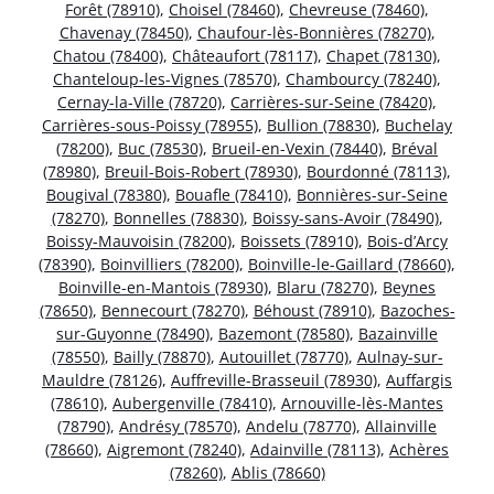
Forêt (78910)
,
Choisel (78460)
,
Chevreuse (78460)
,
Chavenay (78450)
,
Chaufour-lès-Bonnières (78270)
,
Chatou (78400)
,
Châteaufort (78117)
,
Chapet (78130)
,
Chanteloup-les-Vignes (78570)
,
Chambourcy (78240)
,
Cernay-la-Ville (78720)
,
Carrières-sur-Seine (78420)
,
Carrières-sous-Poissy (78955)
,
Bullion (78830)
,
Buchelay
(78200)
,
Buc (78530)
,
Brueil-en-Vexin (78440)
,
Bréval
(78980)
,
Breuil-Bois-Robert (78930)
,
Bourdonné (78113)
,
Bougival (78380)
,
Bouafle (78410)
,
Bonnières-sur-Seine
(78270)
,
Bonnelles (78830)
,
Boissy-sans-Avoir (78490)
,
Boissy-Mauvoisin (78200)
,
Boissets (78910)
,
Bois-d’Arcy
(78390)
,
Boinvilliers (78200)
,
Boinville-le-Gaillard (78660)
,
Boinville-en-Mantois (78930)
,
Blaru (78270)
,
Beynes
(78650)
,
Bennecourt (78270)
,
Béhoust (78910)
,
Bazoches-
sur-Guyonne (78490)
,
Bazemont (78580)
,
Bazainville
(78550)
,
Bailly (78870)
,
Autouillet (78770)
,
Aulnay-sur-
Mauldre (78126)
,
Auffreville-Brasseuil (78930)
,
Auffargis
(78610)
,
Aubergenville (78410)
,
Arnouville-lès-Mantes
(78790)
,
Andrésy (78570)
,
Andelu (78770)
,
Allainville
(78660)
,
Aigremont (78240)
,
Adainville (78113)
,
Achères
(78260)
,
Ablis (78660)