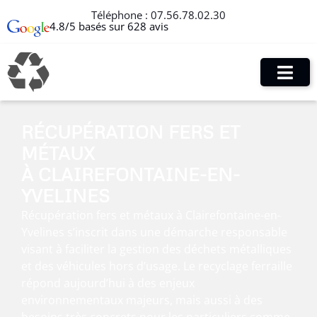
Téléphone :
07.56.78.02.30
4.8/5 basés sur 628 avis
RÉCUPÉRATION FERS ET
MÉTAUX
À CLAIREFONTAINE-EN-
YVELINES
Récupération fers et métaux à Clairefontaine-en-
Yvelines s’inscrit dans une démarche responsable
visant à faciliter la gestion des déchets métalliques
et des véhicules hors d’usage. Le recyclage ferraille
répond aujourd’hui à des enjeux
environnementaux majeurs, mais aussi à des