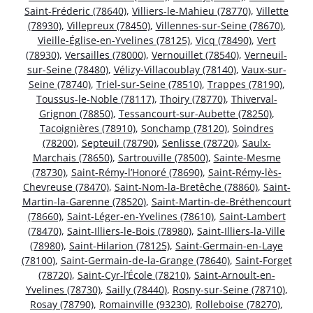
Saint-Fréderic (78640)
,
Villiers-le-Mahieu (78770)
,
Villette
(78930)
,
Villepreux (78450)
,
Villennes-sur-Seine (78670)
,
Vieille-Église-en-Yvelines (78125)
,
Vicq (78490)
,
Vert
(78930)
,
Versailles (78000)
,
Vernouillet (78540)
,
Verneuil-
sur-Seine (78480)
,
Vélizy-Villacoublay (78140)
,
Vaux-sur-
Seine (78740)
,
Triel-sur-Seine (78510)
,
Trappes (78190)
,
Toussus-le-Noble (78117)
,
Thoiry (78770)
,
Thiverval-
Grignon (78850)
,
Tessancourt-sur-Aubette (78250)
,
Tacoignières (78910)
,
Sonchamp (78120)
,
Soindres
(78200)
,
Septeuil (78790)
,
Senlisse (78720)
,
Saulx-
Marchais (78650)
,
Sartrouville (78500)
,
Sainte-Mesme
(78730)
,
Saint-Rémy-l’Honoré (78690)
,
Saint-Rémy-lès-
Chevreuse (78470)
,
Saint-Nom-la-Bretêche (78860)
,
Saint-
Martin-la-Garenne (78520)
,
Saint-Martin-de-Bréthencourt
(78660)
,
Saint-Léger-en-Yvelines (78610)
,
Saint-Lambert
(78470)
,
Saint-Illiers-le-Bois (78980)
,
Saint-Illiers-la-Ville
(78980)
,
Saint-Hilarion (78125)
,
Saint-Germain-en-Laye
(78100)
,
Saint-Germain-de-la-Grange (78640)
,
Saint-Forget
(78720)
,
Saint-Cyr-l’École (78210)
,
Saint-Arnoult-en-
Yvelines (78730)
,
Sailly (78440)
,
Rosny-sur-Seine (78710)
,
Rosay (78790)
,
Romainville (93230)
,
Rolleboise (78270)
,