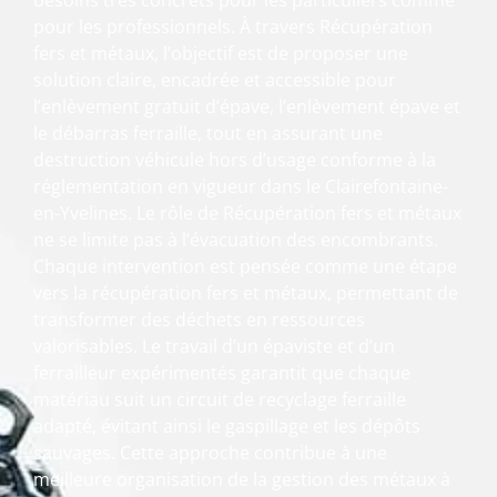
besoins très concrets pour les particuliers comme
pour les professionnels. À travers Récupération
fers et métaux, l’objectif est de proposer une
solution claire, encadrée et accessible pour
l’enlèvement gratuit d’épave, l’enlèvement épave et
le débarras ferraille, tout en assurant une
destruction véhicule hors d’usage conforme à la
réglementation en vigueur dans le Clairefontaine-
en-Yvelines. Le rôle de Récupération fers et métaux
ne se limite pas à l’évacuation des encombrants.
Chaque intervention est pensée comme une étape
vers la récupération fers et métaux, permettant de
transformer des déchets en ressources
valorisables. Le travail d’un épaviste et d’un
ferrailleur expérimentés garantit que chaque
matériau suit un circuit de recyclage ferraille
adapté, évitant ainsi le gaspillage et les dépôts
sauvages. Cette approche contribue à une
meilleure organisation de la gestion des métaux à