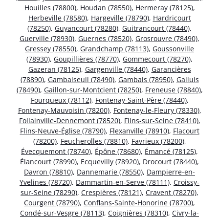
Houilles (78800)
,
Houdan (78550)
,
Hermeray (78125)
,
Herbeville (78580)
,
Hargeville (78790)
,
Hardricourt
(78250)
,
Guyancourt (78280)
,
Guitrancourt (78440)
,
Guerville (78930)
,
Guernes (78520)
,
Grosrouvre (78490)
,
Gressey (78550)
,
Grandchamp (78113)
,
Goussonville
(78930)
,
Goupillières (78770)
,
Gommecourt (78270)
,
Gazeran (78125)
,
Gargenville (78440)
,
Garancières
(78890)
,
Gambaiseuil (78490)
,
Gambais (78950)
,
Galluis
(78490)
,
Gaillon-sur-Montcient (78250)
,
Freneuse (78840)
,
Fourqueux (78112)
,
Fontenay-Saint-Père (78440)
,
Fontenay-Mauvoisin (78200)
,
Fontenay-le-Fleury (78330)
,
Follainville-Dennemont (78520)
,
Flins-sur-Seine (78410)
,
Flins-Neuve-Église (78790)
,
Flexanville (78910)
,
Flacourt
(78200)
,
Feucherolles (78810)
,
Favrieux (78200)
,
Évecquemont (78740)
,
Épône (78680)
,
Émancé (78125)
,
Élancourt (78990)
,
Ecquevilly (78920)
,
Drocourt (78440)
,
Davron (78810)
,
Dannemarie (78550)
,
Dampierre-en-
Yvelines (78720)
,
Dammartin-en-Serve (78111)
,
Croissy-
sur-Seine (78290)
,
Crespières (78121)
,
Cravent (78270)
,
Courgent (78790)
,
Conflans-Sainte-Honorine (78700)
,
Condé-sur-Vesgre (78113)
,
Coignières (78310)
,
Civry-la-