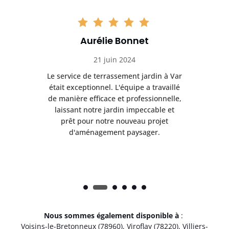
Aurélie Bonnet
21 juin 2024
à Var
Le service de terrassement jardin à Var
Le s
illé
était exceptionnel. L'équipe a travaillé
éta
lle,
de manière efficace et professionnelle,
de 
et
laissant notre jardin impeccable et
l
t
prêt pour notre nouveau projet
d'aménagement paysager.
Nous sommes également disponible à
:
Voisins-le-Bretonneux (78960)
,
Viroflay (78220)
,
Villiers-