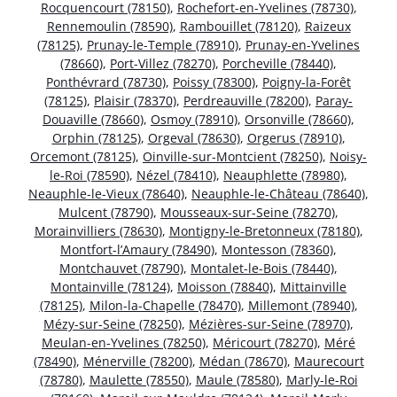
Rocquencourt (78150)
,
Rochefort-en-Yvelines (78730)
,
Rennemoulin (78590)
,
Rambouillet (78120)
,
Raizeux
(78125)
,
Prunay-le-Temple (78910)
,
Prunay-en-Yvelines
(78660)
,
Port-Villez (78270)
,
Porcheville (78440)
,
Ponthévrard (78730)
,
Poissy (78300)
,
Poigny-la-Forêt
(78125)
,
Plaisir (78370)
,
Perdreauville (78200)
,
Paray-
Douaville (78660)
,
Osmoy (78910)
,
Orsonville (78660)
,
Orphin (78125)
,
Orgeval (78630)
,
Orgerus (78910)
,
Orcemont (78125)
,
Oinville-sur-Montcient (78250)
,
Noisy-
le-Roi (78590)
,
Nézel (78410)
,
Neauphlette (78980)
,
Neauphle-le-Vieux (78640)
,
Neauphle-le-Château (78640)
,
Mulcent (78790)
,
Mousseaux-sur-Seine (78270)
,
Morainvilliers (78630)
,
Montigny-le-Bretonneux (78180)
,
Montfort-l’Amaury (78490)
,
Montesson (78360)
,
Montchauvet (78790)
,
Montalet-le-Bois (78440)
,
Montainville (78124)
,
Moisson (78840)
,
Mittainville
(78125)
,
Milon-la-Chapelle (78470)
,
Millemont (78940)
,
Mézy-sur-Seine (78250)
,
Mézières-sur-Seine (78970)
,
Meulan-en-Yvelines (78250)
,
Méricourt (78270)
,
Méré
(78490)
,
Ménerville (78200)
,
Médan (78670)
,
Maurecourt
(78780)
,
Maulette (78550)
,
Maule (78580)
,
Marly-le-Roi