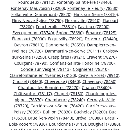
Fourqueux (78112)
,
Fontenay-Saint-Père (78440)
,
Fontenay-Mauvoisin (78200)
,
Fontenay-le-Fleury (78330)
,
Follainville-Dennemont (78520)
,
Flins-sur-Seine (78410)
,
Flins-Neuve-Église (78790)
,
Flexanville (78910)
,
Flacourt
(78200)
,
Feucherolles (78810)
,
Favrieux (78200)
,
Évecquemont (78740)
,
Épône (78680)
,
Émancé (78125)
,
Élancourt (78990)
,
Ecquevilly (78920)
,
Drocourt (78440)
,
Davron (78810)
,
Dannemarie (78550)
,
Dampierre-en-
Yvelines (78720)
,
Dammartin-en-Serve (78111)
,
Croissy-
sur-Seine (78290)
,
Crespières (78121)
,
Cravent (78270)
,
Courgent (78790)
,
Conflans-Sainte-Honorine (78700)
,
Condé-sur-Vesgre (78113)
,
Coignières (78310)
,
Clairefontaine-en-Yvelines (78120)
,
Civry-la-Forêt (78910)
,
Choisel (78460)
,
Chevreuse (78460)
,
Chavenay (78450)
,
Chaufour-lès-Bonnières (78270)
,
Chatou (78400)
,
Châteaufort (78117)
,
Chapet (78130)
,
Chanteloup-les-
Vignes (78570)
,
Chambourcy (78240)
,
Cernay-la-Ville
(78720)
,
Carrières-sur-Seine (78420)
,
Carrières-sous-
Poissy (78955)
,
Bullion (78830)
,
Buchelay (78200)
,
Buc
(78530)
,
Brueil-en-Vexin (78440)
,
Bréval (78980)
,
Breuil-
Bois-Robert (78930)
,
Bourdonné (78113)
,
Bougival (78380)
,