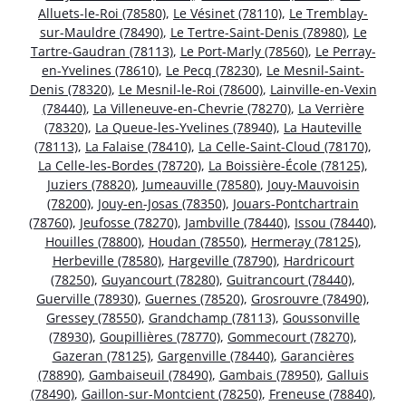
Alluets-le-Roi (78580)
,
Le Vésinet (78110)
,
Le Tremblay-
sur-Mauldre (78490)
,
Le Tertre-Saint-Denis (78980)
,
Le
Tartre-Gaudran (78113)
,
Le Port-Marly (78560)
,
Le Perray-
en-Yvelines (78610)
,
Le Pecq (78230)
,
Le Mesnil-Saint-
Denis (78320)
,
Le Mesnil-le-Roi (78600)
,
Lainville-en-Vexin
(78440)
,
La Villeneuve-en-Chevrie (78270)
,
La Verrière
(78320)
,
La Queue-les-Yvelines (78940)
,
La Hauteville
(78113)
,
La Falaise (78410)
,
La Celle-Saint-Cloud (78170)
,
La Celle-les-Bordes (78720)
,
La Boissière-École (78125)
,
Juziers (78820)
,
Jumeauville (78580)
,
Jouy-Mauvoisin
(78200)
,
Jouy-en-Josas (78350)
,
Jouars-Pontchartrain
(78760)
,
Jeufosse (78270)
,
Jambville (78440)
,
Issou (78440)
,
Houilles (78800)
,
Houdan (78550)
,
Hermeray (78125)
,
Herbeville (78580)
,
Hargeville (78790)
,
Hardricourt
(78250)
,
Guyancourt (78280)
,
Guitrancourt (78440)
,
Guerville (78930)
,
Guernes (78520)
,
Grosrouvre (78490)
,
Gressey (78550)
,
Grandchamp (78113)
,
Goussonville
(78930)
,
Goupillières (78770)
,
Gommecourt (78270)
,
Gazeran (78125)
,
Gargenville (78440)
,
Garancières
(78890)
,
Gambaiseuil (78490)
,
Gambais (78950)
,
Galluis
(78490)
,
Gaillon-sur-Montcient (78250)
,
Freneuse (78840)
,