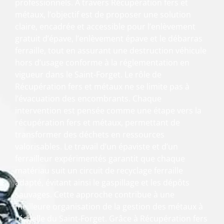
professionnels. À travers Récupération fers et
métaux, l’objectif est de proposer une solution
claire, encadrée et accessible pour l’enlèvement
gratuit d’épave, l’enlèvement épave et le débarras
ferraille, tout en assurant une destruction véhicule
hors d’usage conforme à la réglementation en
vigueur dans le Saint-Forget. Le rôle de
Récupération fers et métaux ne se limite pas à
l’évacuation des encombrants. Chaque
intervention est pensée comme une étape vers la
récupération fers et métaux, permettant de
transformer des déchets en ressources
valorisables. Le travail d’un épaviste et d’un
ferrailleur expérimentés garantit que chaque
matériau suit un circuit de recyclage ferraille
adapté, évitant ainsi le gaspillage et les dépôts
sauvages. Cette approche contribue à une
meilleure organisation de la gestion des métaux à
l’échelle du Saint-Forget. Grâce à Récupération fers