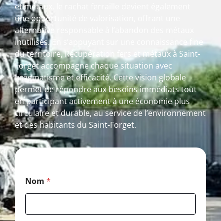
et métaux, le rachat ferraille devient également
une opportunité de valorisation, offrant une
alternative responsable à l’abandon des métaux
inutilisés. En s’appuyant sur une connaissance fine
du territoire, Récupération fers et métaux à Saint-
Forget accompagne chaque situation avec
pragmatisme et efficacité. Cette vision globale
permet de répondre aux besoins immédiats tout
en participant activement à une économie plus
circulaire et durable, au service de l’environnement
et des habitants du Saint-Forget.
*
Nom
*
*
*