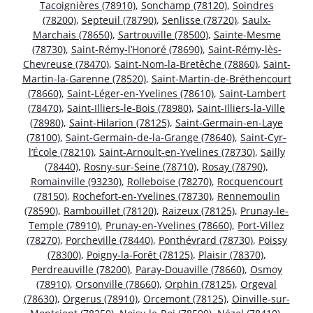
Tacoignières (78910)
,
Sonchamp (78120)
,
Soindres
(78200)
,
Septeuil (78790)
,
Senlisse (78720)
,
Saulx-
Marchais (78650)
,
Sartrouville (78500)
,
Sainte-Mesme
(78730)
,
Saint-Rémy-l’Honoré (78690)
,
Saint-Rémy-lès-
Chevreuse (78470)
,
Saint-Nom-la-Bretêche (78860)
,
Saint-
Martin-la-Garenne (78520)
,
Saint-Martin-de-Bréthencourt
(78660)
,
Saint-Léger-en-Yvelines (78610)
,
Saint-Lambert
(78470)
,
Saint-Illiers-le-Bois (78980)
,
Saint-Illiers-la-Ville
(78980)
,
Saint-Hilarion (78125)
,
Saint-Germain-en-Laye
(78100)
,
Saint-Germain-de-la-Grange (78640)
,
Saint-Cyr-
l’École (78210)
,
Saint-Arnoult-en-Yvelines (78730)
,
Sailly
(78440)
,
Rosny-sur-Seine (78710)
,
Rosay (78790)
,
Romainville (93230)
,
Rolleboise (78270)
,
Rocquencourt
(78150)
,
Rochefort-en-Yvelines (78730)
,
Rennemoulin
(78590)
,
Rambouillet (78120)
,
Raizeux (78125)
,
Prunay-le-
Temple (78910)
,
Prunay-en-Yvelines (78660)
,
Port-Villez
(78270)
,
Porcheville (78440)
,
Ponthévrard (78730)
,
Poissy
(78300)
,
Poigny-la-Forêt (78125)
,
Plaisir (78370)
,
Perdreauville (78200)
,
Paray-Douaville (78660)
,
Osmoy
(78910)
,
Orsonville (78660)
,
Orphin (78125)
,
Orgeval
(78630)
,
Orgerus (78910)
,
Orcemont (78125)
,
Oinville-sur-