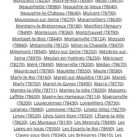
Montcient (78250)
,
Noisy-le-Roi (78590)
,
Nézel (78410)
,
Neauphlette (78980)
,
Neauphle-le-Vieux (78640)
,
Neauphle-le-Château (78640)
,
Mulcent (78790)
,
Mousseaux-sur-Seine (78270)
,
Morainvilliers (78630)
,
Montigny-le-Bretonneux (78180)
,
Montfort-l’Amaury
(78490)
,
Montesson (78360)
,
Montchauvet (78790)
,
Montalet-le-Bois (78440)
,
Montainville (78124)
,
Moisson
(78840)
,
Mittainville (78125)
,
Milon-la-Chapelle (78470)
,
Millemont (78940)
,
Mézy-sur-Seine (78250)
,
Mézières-sur-
Seine (78970)
,
Meulan-en-Yvelines (78250)
,
Méricourt
(78270)
,
Méré (78490)
,
Ménerville (78200)
,
Médan (78670)
,
Maurecourt (78780)
,
Maulette (78550)
,
Maule (78580)
,
Marly-le-Roi (78160)
,
Mareil-sur-Mauldre (78124)
,
Mareil-
Marly (78750)
,
Mareil-le-Guyon (78490)
,
Marcq (78770)
,
Mantes-la-Ville (78711)
,
Mantes-la-Jolie (78200)
,
Maisons-
Laffitte (78600)
,
Magny-les-Hameaux (78114)
,
Magnanville
(78200)
,
Louveciennes (78430)
,
Longvilliers (78730)
,
Longnes (78980)
,
Lommoye (78270)
,
Limetz-Villez (78270)
,
Limay (78520)
,
Lévis-Saint-Nom (78320)
,
L’Étang-la-Ville
(78620)
,
Les Mureaux (78130)
,
Les Mesnuls (78490)
,
Les
Loges-en-Josas (78350)
,
Les Essarts-le-Roi (78690)
,
Les
Clayes-sous-Bois (78340)
,
Les Bréviaires (78610)
,
Les