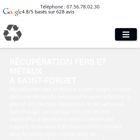
Téléphone :
07.56.78.02.30
4.8/5 basés sur 628 avis
RÉCUPÉRATION FERS ET
MÉTAUX
À SAINT-FORGET
Récupération fers et métaux à Saint-Forget s’inscrit
dans une démarche responsable visant à faciliter la
gestion des déchets métalliques et des véhicules
hors d’usage. Le recyclage ferraille répond
aujourd’hui à des enjeux environnementaux
majeurs, mais aussi à des besoins très concrets
pour les particuliers comme pour les