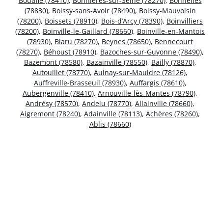
Bouafle (78410)
,
Bonnières-sur-Seine (78270)
,
Bonnelles
(78830)
,
Boissy-sans-Avoir (78490)
,
Boissy-Mauvoisin
(78200)
,
Boissets (78910)
,
Bois-d’Arcy (78390)
,
Boinvilliers
(78200)
,
Boinville-le-Gaillard (78660)
,
Boinville-en-Mantois
(78930)
,
Blaru (78270)
,
Beynes (78650)
,
Bennecourt
(78270)
,
Béhoust (78910)
,
Bazoches-sur-Guyonne (78490)
,
Bazemont (78580)
,
Bazainville (78550)
,
Bailly (78870)
,
Autouillet (78770)
,
Aulnay-sur-Mauldre (78126)
,
Auffreville-Brasseuil (78930)
,
Auffargis (78610)
,
Aubergenville (78410)
,
Arnouville-lès-Mantes (78790)
,
Andrésy (78570)
,
Andelu (78770)
,
Allainville (78660)
,
Aigremont (78240)
,
Adainville (78113)
,
Achères (78260)
,
Ablis (78660)