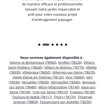
lle,
de manière efficace et professionnelle,
de 
et
laissant notre jardin impeccable et
l
t
prêt pour notre nouveau projet
d'aménagement paysager.
Nous sommes également disponible à
:
Voisins-le-Bretonneux (78960)
,
Viroflay (78220)
,
Villiers-
Saint-Fréderic (78640)
,
Villiers-le-Mahieu (78770)
,
Villette
(78930)
,
Villepreux (78450)
,
Villennes-sur-Seine (78670)
,
Vieille-Église-en-Yvelines (78125)
,
Vicq (78490)
,
Vert
(78930)
,
Versailles (78000)
,
Vernouillet (78540)
,
Verneuil-
sur-Seine (78480)
,
Vélizy-Villacoublay (78140)
,
Vaux-sur-
Seine (78740)
,
Triel-sur-Seine (78510)
,
Trappes (78190)
,
Toussus-le-Noble (78117)
,
Thoiry (78770)
,
Thiverval-
Grignon (78850)
,
Tessancourt-sur-Aubette (78250)
,