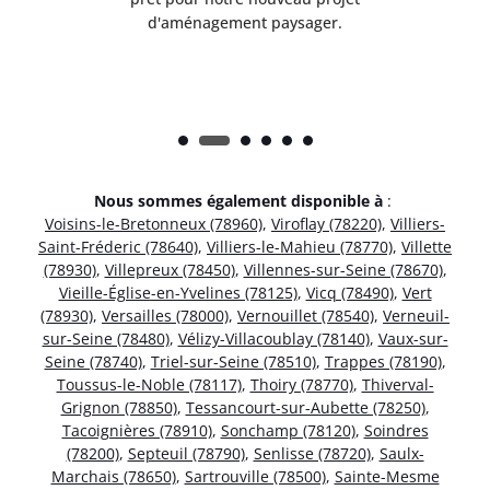
d'aménagement paysager.
Nous sommes également disponible à
:
Voisins-le-Bretonneux (78960)
,
Viroflay (78220)
,
Villiers-
Saint-Fréderic (78640)
,
Villiers-le-Mahieu (78770)
,
Villette
(78930)
,
Villepreux (78450)
,
Villennes-sur-Seine (78670)
,
Vieille-Église-en-Yvelines (78125)
,
Vicq (78490)
,
Vert
(78930)
,
Versailles (78000)
,
Vernouillet (78540)
,
Verneuil-
sur-Seine (78480)
,
Vélizy-Villacoublay (78140)
,
Vaux-sur-
Seine (78740)
,
Triel-sur-Seine (78510)
,
Trappes (78190)
,
Toussus-le-Noble (78117)
,
Thoiry (78770)
,
Thiverval-
Grignon (78850)
,
Tessancourt-sur-Aubette (78250)
,
Tacoignières (78910)
,
Sonchamp (78120)
,
Soindres
(78200)
,
Septeuil (78790)
,
Senlisse (78720)
,
Saulx-
Marchais (78650)
,
Sartrouville (78500)
,
Sainte-Mesme