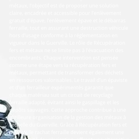
métaux, l’objectif est de proposer une solution
claire, encadrée et accessible pour l’enlèvement
gratuit d’épave, l’enlèvement épave et le débarras
ferraille, tout en assurant une destruction véhicule
hors d’usage conforme à la réglementation en
vigueur dans le Guerville. Le rôle de Récupération
fers et métaux ne se limite pas à l’évacuation des
encombrants. Chaque intervention est pensée
comme une étape vers la récupération fers et
métaux, permettant de transformer des déchets
en ressources valorisables. Le travail d’un épaviste
et d’un ferrailleur expérimentés garantit que
chaque matériau suit un circuit de recyclage
ferraille adapté, évitant ainsi le gaspillage et les
dépôts sauvages. Cette approche contribue à une
meilleure organisation de la gestion des métaux à
l’échelle du Guerville. Grâce à Récupération fers et
métaux, le rachat ferraille devient également une