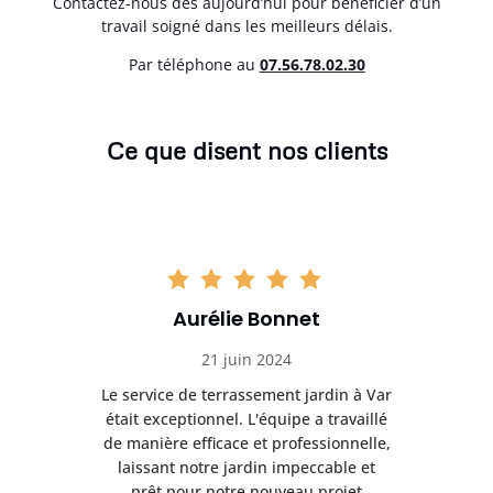
Contactez-nous dès aujourd’hui pour bénéficier d’un
travail soigné dans les meilleurs délais.
Par téléphone au
07.56.78.02.30
Ce que disent nos clients
Aurélie Bonnet
21 juin 2024
à Var
Le service de terrassement jardin à Var
Le s
illé
était exceptionnel. L'équipe a travaillé
éta
lle,
de manière efficace et professionnelle,
de 
et
laissant notre jardin impeccable et
l
t
prêt pour notre nouveau projet