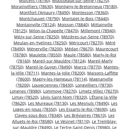
Mulcent (78790)
,
Mousseaux-sur-Seine (78270)
,
Morainvilliers (78630)
,
Montigny-le-Bretonneux (78180)
,
Montfort-l’Amaury (78490)
,
Montesson (78360)
,
Montchauvet (78790)
,
Montalet-le-Bois (78440)
,
Montainville (78124)
,
Moisson (78840)
,
Mittainville
(78125)
,
Milon-la-Chapelle (78470)
,
Millemont (78940)
,
Mézy-sur-Seine (78250)
,
Mézières-sur-Seine (78970)
,
Meulan-en-Yvelines (78250)
,
Méricourt (78270)
,
Méré
(78490)
,
Ménerville (78200)
,
Médan (78670)
,
Maurecourt
(78780)
,
Maulette (78550)
,
Maule (78580)
,
Marly-le-Roi
(78160)
,
Mareil-sur-Mauldre (78124)
,
Mareil-Marly
(78750)
,
Mareil-le-Guyon (78490)
,
Marcq (78770)
,
Mantes-
la-Ville (78711)
,
Mantes-la-Jolie (78200)
,
Maisons-Laffitte
(78600)
,
Magny-les-Hameaux (78114)
,
Magnanville
(78200)
,
Louveciennes (78430)
,
Longvilliers (78730)
,
Longnes (78980)
,
Lommoye (78270)
,
Limetz-Villez (78270)
,
Limay (78520)
,
Lévis-Saint-Nom (78320)
,
L’Étang-la-Ville
(78620)
,
Les Mureaux (78130)
,
Les Mesnuls (78490)
,
Les
Loges-en-Josas (78350)
,
Les Essarts-le-Roi (78690)
,
Les
Clayes-sous-Bois (78340)
,
Les Bréviaires (78610)
,
Les
Alluets-le-Roi (78580)
,
Le Vésinet (78110)
,
Le Tremblay-
sur-Mauldre (78490)
,
Le Tertre-Saint-Denis (78980)
,
Le