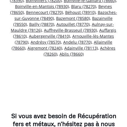
(78390)
,
Boinvilliers (78200)
,
Boinville-le-Gaillard (78660)
,
Boinville-en-Mantois (78930)
,
Blaru (78270)
,
Beynes
(78650)
,
Bennecourt (78270)
,
Béhoust (78910)
,
Bazoches-
sur-Guyonne (78490)
,
Bazemont (78580)
,
Bazainville
(78550)
,
Bailly (78870)
,
Autouillet (78770)
,
Aulnay-sur-
Mauldre (78126)
,
Auffreville-Brasseuil (78930)
,
Auffargis
(78610)
,
Aubergenville (78410)
,
Arnouville-lès-Mantes
(78790)
,
Andrésy (78570)
,
Andelu (78770)
,
Allainville
(78660)
,
Aigremont (78240)
,
Adainville (78113)
,
Achères
(78260)
,
Ablis (78660)
Si vous avez besoin de Récupération
fers et métaux, n'hésitez pas à nous