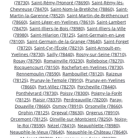
(78730)
,
Saint-Rémy-l’Honoré (78690)
,
Saint-Rémy-lès-
Chevreuse (78470)
,
Saint-Nom-la-Bretêche (78860)
,
Saint-
Martin-la-Garenne (78520)
,
Saint-Martin-de-Bréthencourt
(78660)
,
Saint-Léger-en-Yvelines (78610)
,
Saint-Lambert
(78470)
,
Saint-Illiers-le-Bois (78980)
,
Saint-Illiers-la-Ville
(78980)
,
Saint-Hilarion (78125)
,
Saint-Germain-en-Laye
(78100)
,
Saint-Germain-de-la-Grange (78640)
,
Saint-Forget
(78720)
,
Saint-Cyr-l’École (78210)
,
Saint-Arnoult-en-
Yvelines (78730)
,
Sailly (78440)
,
Rosny-sur-Seine (78710)
,
Rosay (78790)
,
Romainville (93230)
,
Rolleboise (78270)
,
Rocquencourt (78150)
,
Rochefort-en-Yvelines (78730)
,
Rennemoulin (78590)
,
Rambouillet (78120)
,
Raizeux
(78125)
,
Prunay-le-Temple (78910)
,
Prunay-en-Yvelines
(78660)
,
Port-Villez (78270)
,
Porcheville (78440)
,
Ponthévrard (78730)
,
Poissy (78300)
,
Poigny-la-Forêt
(78125)
,
Plaisir (78370)
,
Perdreauville (78200)
,
Paray-
Douaville (78660)
,
Osmoy (78910)
,
Orsonville (78660)
,
Orphin (78125)
,
Orgeval (78630)
,
Orgerus (78910)
,
Orcemont (78125)
,
Oinville-sur-Montcient (78250)
,
Noisy-
le-Roi (78590)
,
Nézel (78410)
,
Neauphlette (78980)
,
Neauphle-le-Vieux (78640)
,
Neauphle-le-Château (78640)
,