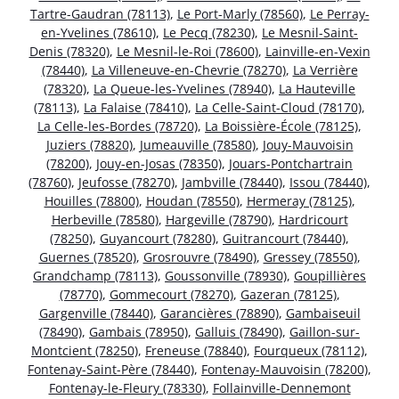
Tartre-Gaudran (78113)
,
Le Port-Marly (78560)
,
Le Perray-
en-Yvelines (78610)
,
Le Pecq (78230)
,
Le Mesnil-Saint-
Denis (78320)
,
Le Mesnil-le-Roi (78600)
,
Lainville-en-Vexin
(78440)
,
La Villeneuve-en-Chevrie (78270)
,
La Verrière
(78320)
,
La Queue-les-Yvelines (78940)
,
La Hauteville
(78113)
,
La Falaise (78410)
,
La Celle-Saint-Cloud (78170)
,
La Celle-les-Bordes (78720)
,
La Boissière-École (78125)
,
Juziers (78820)
,
Jumeauville (78580)
,
Jouy-Mauvoisin
(78200)
,
Jouy-en-Josas (78350)
,
Jouars-Pontchartrain
(78760)
,
Jeufosse (78270)
,
Jambville (78440)
,
Issou (78440)
,
Houilles (78800)
,
Houdan (78550)
,
Hermeray (78125)
,
Herbeville (78580)
,
Hargeville (78790)
,
Hardricourt
(78250)
,
Guyancourt (78280)
,
Guitrancourt (78440)
,
Guernes (78520)
,
Grosrouvre (78490)
,
Gressey (78550)
,
Grandchamp (78113)
,
Goussonville (78930)
,
Goupillières
(78770)
,
Gommecourt (78270)
,
Gazeran (78125)
,
Gargenville (78440)
,
Garancières (78890)
,
Gambaiseuil
(78490)
,
Gambais (78950)
,
Galluis (78490)
,
Gaillon-sur-
Montcient (78250)
,
Freneuse (78840)
,
Fourqueux (78112)
,
Fontenay-Saint-Père (78440)
,
Fontenay-Mauvoisin (78200)
,
Fontenay-le-Fleury (78330)
,
Follainville-Dennemont