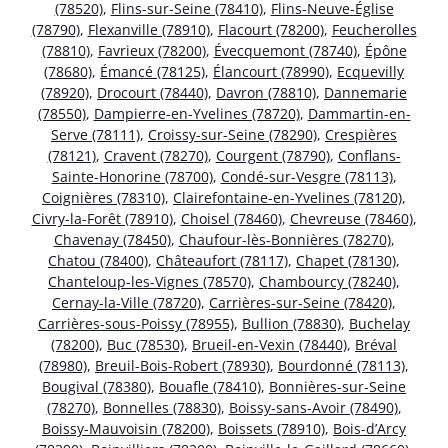
(78520)
,
Flins-sur-Seine (78410)
,
Flins-Neuve-Église
(78790)
,
Flexanville (78910)
,
Flacourt (78200)
,
Feucherolles
(78810)
,
Favrieux (78200)
,
Évecquemont (78740)
,
Épône
(78680)
,
Émancé (78125)
,
Élancourt (78990)
,
Ecquevilly
(78920)
,
Drocourt (78440)
,
Davron (78810)
,
Dannemarie
(78550)
,
Dampierre-en-Yvelines (78720)
,
Dammartin-en-
Serve (78111)
,
Croissy-sur-Seine (78290)
,
Crespières
(78121)
,
Cravent (78270)
,
Courgent (78790)
,
Conflans-
Sainte-Honorine (78700)
,
Condé-sur-Vesgre (78113)
,
Coignières (78310)
,
Clairefontaine-en-Yvelines (78120)
,
Civry-la-Forêt (78910)
,
Choisel (78460)
,
Chevreuse (78460)
,
Chavenay (78450)
,
Chaufour-lès-Bonnières (78270)
,
Chatou (78400)
,
Châteaufort (78117)
,
Chapet (78130)
,
Chanteloup-les-Vignes (78570)
,
Chambourcy (78240)
,
Cernay-la-Ville (78720)
,
Carrières-sur-Seine (78420)
,
Carrières-sous-Poissy (78955)
,
Bullion (78830)
,
Buchelay
(78200)
,
Buc (78530)
,
Brueil-en-Vexin (78440)
,
Bréval
(78980)
,
Breuil-Bois-Robert (78930)
,
Bourdonné (78113)
,
Bougival (78380)
,
Bouafle (78410)
,
Bonnières-sur-Seine
(78270)
,
Bonnelles (78830)
,
Boissy-sans-Avoir (78490)
,
Boissy-Mauvoisin (78200)
,
Boissets (78910)
,
Bois-d’Arcy