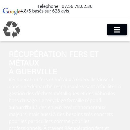
Téléphone :
07.56.78.02.30
4.8/5 basés sur 628 avis
RÉCUPÉRATION FERS ET
MÉTAUX
À GUERVILLE
Récupération fers et métaux à Guerville s’inscrit
dans une démarche responsable visant à faciliter la
gestion des déchets métalliques et des véhicules
hors d’usage. Le recyclage ferraille répond
aujourd’hui à des enjeux environnementaux
majeurs, mais aussi à des besoins très concrets
pour les particuliers comme pour les
professionnels. À travers Récupération fers et