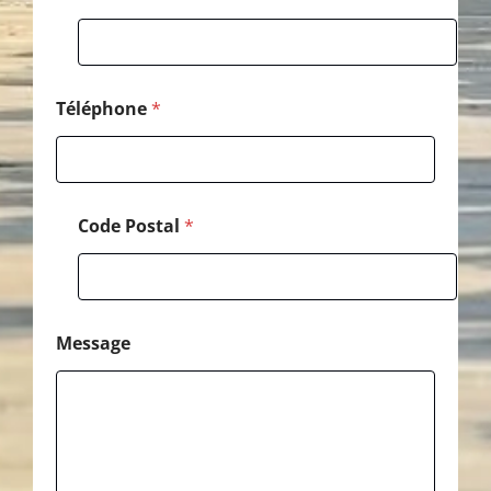
t
a
l
Téléphone
*
Code Postal
*
Message