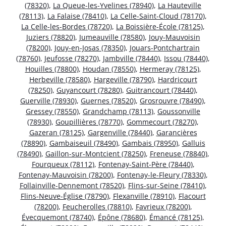
(78320)
,
La Queue-les-Yvelines (78940)
,
La Hauteville
(78113)
,
La Falaise (78410)
,
La Celle-Saint-Cloud (78170)
,
La Celle-les-Bordes (78720)
,
La Boissière-École (78125)
,
Juziers (78820)
,
Jumeauville (78580)
,
Jouy-Mauvoisin
(78200)
,
Jouy-en-Josas (78350)
,
Jouars-Pontchartrain
(78760)
,
Jeufosse (78270)
,
Jambville (78440)
,
Issou (78440)
,
Houilles (78800)
,
Houdan (78550)
,
Hermeray (78125)
,
Herbeville (78580)
,
Hargeville (78790)
,
Hardricourt
(78250)
,
Guyancourt (78280)
,
Guitrancourt (78440)
,
Guerville (78930)
,
Guernes (78520)
,
Grosrouvre (78490)
,
Gressey (78550)
,
Grandchamp (78113)
,
Goussonville
(78930)
,
Goupillières (78770)
,
Gommecourt (78270)
,
Gazeran (78125)
,
Gargenville (78440)
,
Garancières
(78890)
,
Gambaiseuil (78490)
,
Gambais (78950)
,
Galluis
(78490)
,
Gaillon-sur-Montcient (78250)
,
Freneuse (78840)
,
Fourqueux (78112)
,
Fontenay-Saint-Père (78440)
,
Fontenay-Mauvoisin (78200)
,
Fontenay-le-Fleury (78330)
,
Follainville-Dennemont (78520)
,
Flins-sur-Seine (78410)
,
Flins-Neuve-Église (78790)
,
Flexanville (78910)
,
Flacourt
(78200)
,
Feucherolles (78810)
,
Favrieux (78200)
,
Évecquemont (78740)
,
Épône (78680)
,
Émancé (78125)
,