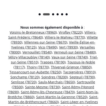
Nous sommes également disponible à
:
Voisins-le-Bretonneux (78960)
,
Viroflay (78220)
,
Villiers-
Saint-Fréderic (78640)
,
Villiers-le-Mahieu (78770)
,
Villette
(78930)
,
Villennes-sur-Seine (78670)
,
Vieille-Église-en-
Yvelines (78125)
,
Vicq (78490)
,
Vert (78930)
,
Versailles
(78000)
,
Vernouillet (78540)
,
Verneuil-sur-Seine (78480)
,
Vélizy-Villacoublay (78140)
,
Vaux-sur-Seine (78740)
,
Triel-
sur-Seine (78510)
,
Trappes (78190)
,
Toussus-le-Noble
(78117)
,
Thoiry (78770)
,
Thiverval-Grignon (78850)
,
Tessancourt-sur-Aubette (78250)
,
Tacoignières (78910)
,
Sonchamp (78120)
,
Soindres (78200)
,
Septeuil (78790)
,
Senlisse (78720)
,
Saulx-Marchais (78650)
,
Sartrouville
(78500)
,
Sainte-Mesme (78730)
,
Saint-Rémy-l’Honoré
(78690)
,
Saint-Rémy-lès-Chevreuse (78470)
,
Saint-Nom-la-
Bretêche (78860)
,
Saint-Martin-la-Garenne (78520)
,
Saint-
Martin-de-Bréthencourt (78660)
,
Saint-Léger-en-Yvelines