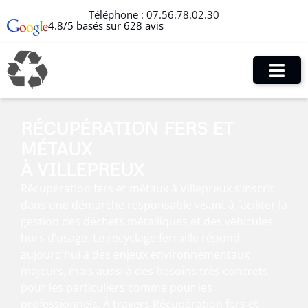
Téléphone :
07.56.78.02.30
4.8/5 basés sur 628 avis
RÉCUPÉRATION FERS ET
MÉTAUX
À VILLEPREUX
Récupération fers et métaux à Villepreux s’inscrit
dans une démarche responsable visant à faciliter la
gestion des déchets métalliques et des véhicules
hors d’usage. Le recyclage ferraille répond
aujourd’hui à des enjeux environnementaux
majeurs, mais aussi à des besoins très concrets
pour les particuliers comme pour les
professionnels. À travers Récupération fers et