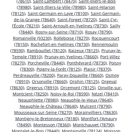
(78610)
,
Saint-Lambert (78470)
,
Saint-Illiers-le-Bois
(78980)
,
Saint-Illiers-la-Ville (78980)
,
Saint-Hilarion
(78125)
,
Saint-Germain-en-Laye (78100)
,
Saint-Germain-
de-la-Grange (78640)
,
Saint-Forget (78720)
,
Saint-Cyr-
l’École (78210)
,
Saint-Arnoult-en-Yvelines (78730)
,
Sailly
(78440)
,
Rosny-sur-Seine (78710)
,
Rosay (78790)
,
Romainville (93230)
,
Rolleboise (78270)
,
Rocquencourt
(78150)
,
Rochefort-en-Yvelines (78730)
,
Rennemoulin
(78590)
,
Rambouillet (78120)
,
Raizeux (78125)
,
Prunay-le-
Temple (78910)
,
Prunay-en-Yvelines (78660)
,
Port-Villez
(78270)
,
Porcheville (78440)
,
Ponthévrard (78730)
,
Poissy
(78300)
,
Poigny-la-Forêt (78125)
,
Plaisir (78370)
,
Perdreauville (78200)
,
Paray-Douaville (78660)
,
Osmoy
(78910)
,
Orsonville (78660)
,
Orphin (78125)
,
Orgeval
(78630)
,
Orgerus (78910)
,
Orcemont (78125)
,
Oinville-sur-
Montcient (78250)
,
Noisy-le-Roi (78590)
,
Nézel (78410)
,
Neauphlette (78980)
,
Neauphle-le-Vieux (78640)
,
Neauphle-le-Château (78640)
,
Mulcent (78790)
,
Mousseaux-sur-Seine (78270)
,
Morainvilliers (78630)
,
Montigny-le-Bretonneux (78180)
,
Montfort-l’Amaury
(78490)
,
Montesson (78360)
,
Montchauvet (78790)
,
Montalet-le-Bois (78440)
,
Montainville (78124)
,
Moisson