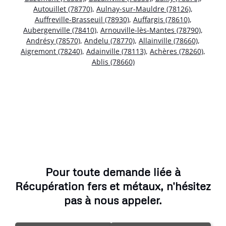
Autouillet (78770)
,
Aulnay-sur-Mauldre (78126)
,
Auffreville-Brasseuil (78930)
,
Auffargis (78610)
,
Aubergenville (78410)
,
Arnouville-lès-Mantes (78790)
,
Andrésy (78570)
,
Andelu (78770)
,
Allainville (78660)
,
Aigremont (78240)
,
Adainville (78113)
,
Achères (78260)
,
Ablis (78660)
Pour toute demande liée à
Récupération fers et métaux, n'hésitez
pas à nous appeler.