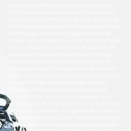
métaux, l’objectif est de proposer une solution
claire, encadrée et accessible pour l’enlèvement
gratuit d’épave, l’enlèvement épave et le débarras
ferraille, tout en assurant une destruction véhicule
hors d’usage conforme à la réglementation en
vigueur dans le Villepreux. Le rôle de Récupération
fers et métaux ne se limite pas à l’évacuation des
encombrants. Chaque intervention est pensée
comme une étape vers la récupération fers et
métaux, permettant de transformer des déchets
en ressources valorisables. Le travail d’un épaviste
et d’un ferrailleur expérimentés garantit que
chaque matériau suit un circuit de recyclage
ferraille adapté, évitant ainsi le gaspillage et les
dépôts sauvages. Cette approche contribue à une
meilleure organisation de la gestion des métaux à
l’échelle du Villepreux. Grâce à Récupération fers et
métaux, le rachat ferraille devient également une