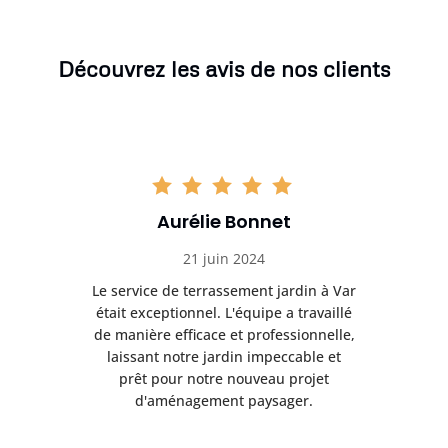
Découvrez les avis de nos clients
Aurélie Bonnet
21 juin 2024
à Var
Le service de terrassement jardin à Var
Le s
illé
était exceptionnel. L'équipe a travaillé
éta
lle,
de manière efficace et professionnelle,
de 
et
laissant notre jardin impeccable et
l
t
prêt pour notre nouveau projet
d'aménagement paysager.