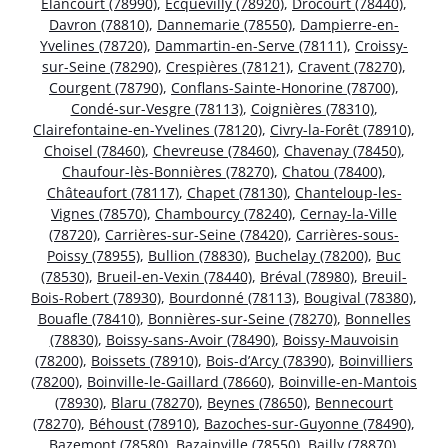
Élancourt (78990)
,
Ecquevilly (78920)
,
Drocourt (78440)
,
Davron (78810)
,
Dannemarie (78550)
,
Dampierre-en-
Yvelines (78720)
,
Dammartin-en-Serve (78111)
,
Croissy-
sur-Seine (78290)
,
Crespières (78121)
,
Cravent (78270)
,
Courgent (78790)
,
Conflans-Sainte-Honorine (78700)
,
Condé-sur-Vesgre (78113)
,
Coignières (78310)
,
Clairefontaine-en-Yvelines (78120)
,
Civry-la-Forêt (78910)
,
Choisel (78460)
,
Chevreuse (78460)
,
Chavenay (78450)
,
Chaufour-lès-Bonnières (78270)
,
Chatou (78400)
,
Châteaufort (78117)
,
Chapet (78130)
,
Chanteloup-les-
Vignes (78570)
,
Chambourcy (78240)
,
Cernay-la-Ville
(78720)
,
Carrières-sur-Seine (78420)
,
Carrières-sous-
Poissy (78955)
,
Bullion (78830)
,
Buchelay (78200)
,
Buc
(78530)
,
Brueil-en-Vexin (78440)
,
Bréval (78980)
,
Breuil-
Bois-Robert (78930)
,
Bourdonné (78113)
,
Bougival (78380)
,
Bouafle (78410)
,
Bonnières-sur-Seine (78270)
,
Bonnelles
(78830)
,
Boissy-sans-Avoir (78490)
,
Boissy-Mauvoisin
(78200)
,
Boissets (78910)
,
Bois-d’Arcy (78390)
,
Boinvilliers
(78200)
,
Boinville-le-Gaillard (78660)
,
Boinville-en-Mantois
(78930)
,
Blaru (78270)
,
Beynes (78650)
,
Bennecourt
(78270)
,
Béhoust (78910)
,
Bazoches-sur-Guyonne (78490)
,
Bazemont (78580)
,
Bazainville (78550)
,
Bailly (78870)
,