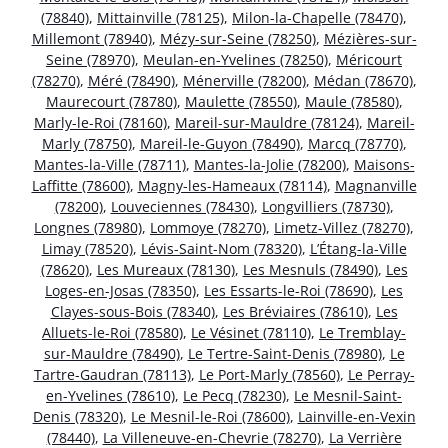
(78840)
,
Mittainville (78125)
,
Milon-la-Chapelle (78470)
,
Millemont (78940)
,
Mézy-sur-Seine (78250)
,
Mézières-sur-
Seine (78970)
,
Meulan-en-Yvelines (78250)
,
Méricourt
(78270)
,
Méré (78490)
,
Ménerville (78200)
,
Médan (78670)
,
Maurecourt (78780)
,
Maulette (78550)
,
Maule (78580)
,
Marly-le-Roi (78160)
,
Mareil-sur-Mauldre (78124)
,
Mareil-
Marly (78750)
,
Mareil-le-Guyon (78490)
,
Marcq (78770)
,
Mantes-la-Ville (78711)
,
Mantes-la-Jolie (78200)
,
Maisons-
Laffitte (78600)
,
Magny-les-Hameaux (78114)
,
Magnanville
(78200)
,
Louveciennes (78430)
,
Longvilliers (78730)
,
Longnes (78980)
,
Lommoye (78270)
,
Limetz-Villez (78270)
,
Limay (78520)
,
Lévis-Saint-Nom (78320)
,
L’Étang-la-Ville
(78620)
,
Les Mureaux (78130)
,
Les Mesnuls (78490)
,
Les
Loges-en-Josas (78350)
,
Les Essarts-le-Roi (78690)
,
Les
Clayes-sous-Bois (78340)
,
Les Bréviaires (78610)
,
Les
Alluets-le-Roi (78580)
,
Le Vésinet (78110)
,
Le Tremblay-
sur-Mauldre (78490)
,
Le Tertre-Saint-Denis (78980)
,
Le
Tartre-Gaudran (78113)
,
Le Port-Marly (78560)
,
Le Perray-
en-Yvelines (78610)
,
Le Pecq (78230)
,
Le Mesnil-Saint-
Denis (78320)
,
Le Mesnil-le-Roi (78600)
,
Lainville-en-Vexin
(78440)
,
La Villeneuve-en-Chevrie (78270)
,
La Verrière