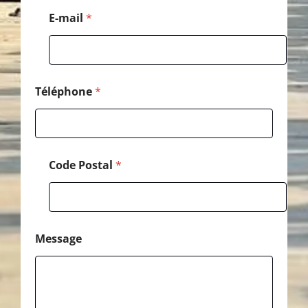
l
E-mail
*
E
-
m
a
i
l
Téléphone
*
Code Postal
*
Message