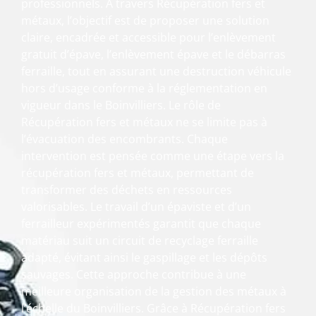
professionnels. À travers Récupération fers et
métaux, l’objectif est de proposer une solution
claire, encadrée et accessible pour l’enlèvement
gratuit d’épave, l’enlèvement épave et le débarras
ferraille, tout en assurant une destruction véhicule
hors d’usage conforme à la réglementation en
vigueur dans le Boinvilliers. Le rôle de
Récupération fers et métaux ne se limite pas à
l’évacuation des encombrants. Chaque
intervention est pensée comme une étape vers la
récupération fers et métaux, permettant de
transformer des déchets en ressources
valorisables. Le travail d’un épaviste et d’un
ferrailleur expérimentés garantit que chaque
matériau suit un circuit de recyclage ferraille
adapté, évitant ainsi le gaspillage et les dépôts
sauvages. Cette approche contribue à une
meilleure organisation de la gestion des métaux à
l’échelle du Boinvilliers. Grâce à Récupération fers