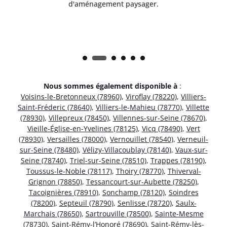
d'aménagement paysager.
Nous sommes également disponible à
:
Voisins-le-Bretonneux (78960)
,
Viroflay (78220)
,
Villiers-
Saint-Fréderic (78640)
,
Villiers-le-Mahieu (78770)
,
Villette
(78930)
,
Villepreux (78450)
,
Villennes-sur-Seine (78670)
,
Vieille-Église-en-Yvelines (78125)
,
Vicq (78490)
,
Vert
(78930)
,
Versailles (78000)
,
Vernouillet (78540)
,
Verneuil-
sur-Seine (78480)
,
Vélizy-Villacoublay (78140)
,
Vaux-sur-
Seine (78740)
,
Triel-sur-Seine (78510)
,
Trappes (78190)
,
Toussus-le-Noble (78117)
,
Thoiry (78770)
,
Thiverval-
Grignon (78850)
,
Tessancourt-sur-Aubette (78250)
,
Tacoignières (78910)
,
Sonchamp (78120)
,
Soindres
(78200)
,
Septeuil (78790)
,
Senlisse (78720)
,
Saulx-
Marchais (78650)
,
Sartrouville (78500)
,
Sainte-Mesme
(78730)
,
Saint-Rémy-l’Honoré (78690)
,
Saint-Rémy-lès-