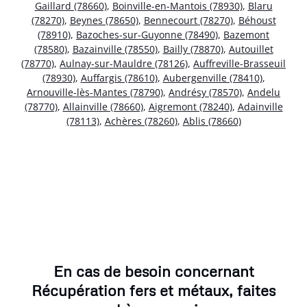
Gaillard (78660)
,
Boinville-en-Mantois (78930)
,
Blaru
(78270)
,
Beynes (78650)
,
Bennecourt (78270)
,
Béhoust
(78910)
,
Bazoches-sur-Guyonne (78490)
,
Bazemont
(78580)
,
Bazainville (78550)
,
Bailly (78870)
,
Autouillet
(78770)
,
Aulnay-sur-Mauldre (78126)
,
Auffreville-Brasseuil
(78930)
,
Auffargis (78610)
,
Aubergenville (78410)
,
Arnouville-lès-Mantes (78790)
,
Andrésy (78570)
,
Andelu
(78770)
,
Allainville (78660)
,
Aigremont (78240)
,
Adainville
(78113)
,
Achères (78260)
,
Ablis (78660)
En cas de besoin concernant
Récupération fers et métaux, faites