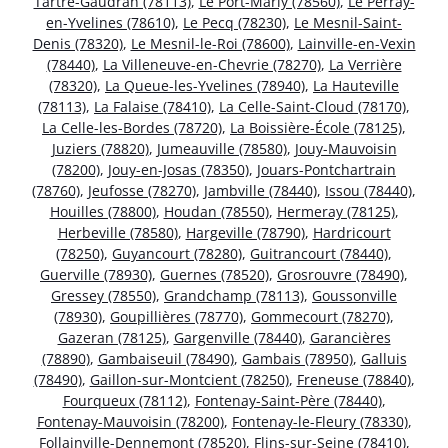
Tartre-Gaudran (78113)
,
Le Port-Marly (78560)
,
Le Perray-
en-Yvelines (78610)
,
Le Pecq (78230)
,
Le Mesnil-Saint-
Denis (78320)
,
Le Mesnil-le-Roi (78600)
,
Lainville-en-Vexin
(78440)
,
La Villeneuve-en-Chevrie (78270)
,
La Verrière
(78320)
,
La Queue-les-Yvelines (78940)
,
La Hauteville
(78113)
,
La Falaise (78410)
,
La Celle-Saint-Cloud (78170)
,
La Celle-les-Bordes (78720)
,
La Boissière-École (78125)
,
Juziers (78820)
,
Jumeauville (78580)
,
Jouy-Mauvoisin
(78200)
,
Jouy-en-Josas (78350)
,
Jouars-Pontchartrain
(78760)
,
Jeufosse (78270)
,
Jambville (78440)
,
Issou (78440)
,
Houilles (78800)
,
Houdan (78550)
,
Hermeray (78125)
,
Herbeville (78580)
,
Hargeville (78790)
,
Hardricourt
(78250)
,
Guyancourt (78280)
,
Guitrancourt (78440)
,
Guerville (78930)
,
Guernes (78520)
,
Grosrouvre (78490)
,
Gressey (78550)
,
Grandchamp (78113)
,
Goussonville
(78930)
,
Goupillières (78770)
,
Gommecourt (78270)
,
Gazeran (78125)
,
Gargenville (78440)
,
Garancières
(78890)
,
Gambaiseuil (78490)
,
Gambais (78950)
,
Galluis
(78490)
,
Gaillon-sur-Montcient (78250)
,
Freneuse (78840)
,
Fourqueux (78112)
,
Fontenay-Saint-Père (78440)
,
Fontenay-Mauvoisin (78200)
,
Fontenay-le-Fleury (78330)
,
Follainville-Dennemont (78520)
,
Flins-sur-Seine (78410)
,