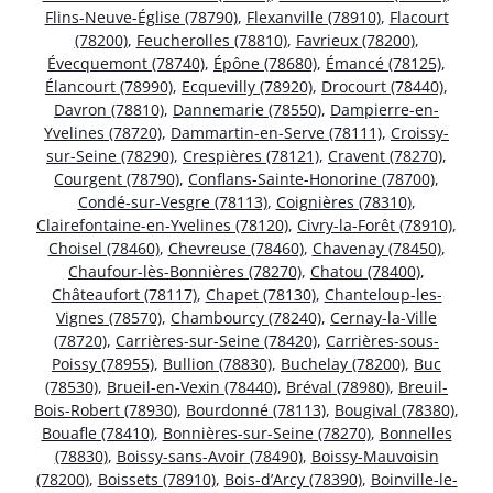
Flins-Neuve-Église (78790)
,
Flexanville (78910)
,
Flacourt
(78200)
,
Feucherolles (78810)
,
Favrieux (78200)
,
Évecquemont (78740)
,
Épône (78680)
,
Émancé (78125)
,
Élancourt (78990)
,
Ecquevilly (78920)
,
Drocourt (78440)
,
Davron (78810)
,
Dannemarie (78550)
,
Dampierre-en-
Yvelines (78720)
,
Dammartin-en-Serve (78111)
,
Croissy-
sur-Seine (78290)
,
Crespières (78121)
,
Cravent (78270)
,
Courgent (78790)
,
Conflans-Sainte-Honorine (78700)
,
Condé-sur-Vesgre (78113)
,
Coignières (78310)
,
Clairefontaine-en-Yvelines (78120)
,
Civry-la-Forêt (78910)
,
Choisel (78460)
,
Chevreuse (78460)
,
Chavenay (78450)
,
Chaufour-lès-Bonnières (78270)
,
Chatou (78400)
,
Châteaufort (78117)
,
Chapet (78130)
,
Chanteloup-les-
Vignes (78570)
,
Chambourcy (78240)
,
Cernay-la-Ville
(78720)
,
Carrières-sur-Seine (78420)
,
Carrières-sous-
Poissy (78955)
,
Bullion (78830)
,
Buchelay (78200)
,
Buc
(78530)
,
Brueil-en-Vexin (78440)
,
Bréval (78980)
,
Breuil-
Bois-Robert (78930)
,
Bourdonné (78113)
,
Bougival (78380)
,
Bouafle (78410)
,
Bonnières-sur-Seine (78270)
,
Bonnelles
(78830)
,
Boissy-sans-Avoir (78490)
,
Boissy-Mauvoisin
(78200)
,
Boissets (78910)
,
Bois-d’Arcy (78390)
,
Boinville-le-