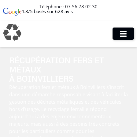
Téléphone :
07.56.78.02.30
4.8/5 basés sur 628 avis
RÉCUPÉRATION FERS ET
MÉTAUX
À BOINVILLIERS
Récupération fers et métaux à Boinvilliers s’inscrit
dans une démarche responsable visant à faciliter la
gestion des déchets métalliques et des véhicules
hors d’usage. Le recyclage ferraille répond
aujourd’hui à des enjeux environnementaux
majeurs, mais aussi à des besoins très concrets
pour les particuliers comme pour les