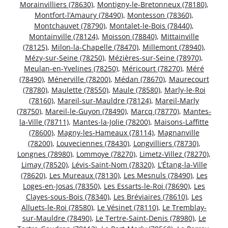
Morainvilliers (78630)
,
Montigny-le-Bretonneux (78180)
,
Montfort-l’Amaury (78490)
,
Montesson (78360)
,
Montchauvet (78790)
,
Montalet-le-Bois (78440)
,
Montainville (78124)
,
Moisson (78840)
,
Mittainville
(78125)
,
Milon-la-Chapelle (78470)
,
Millemont (78940)
,
Mézy-sur-Seine (78250)
,
Mézières-sur-Seine (78970)
,
Meulan-en-Yvelines (78250)
,
Méricourt (78270)
,
Méré
(78490)
,
Ménerville (78200)
,
Médan (78670)
,
Maurecourt
(78780)
,
Maulette (78550)
,
Maule (78580)
,
Marly-le-Roi
(78160)
,
Mareil-sur-Mauldre (78124)
,
Mareil-Marly
(78750)
,
Mareil-le-Guyon (78490)
,
Marcq (78770)
,
Mantes-
la-Ville (78711)
,
Mantes-la-Jolie (78200)
,
Maisons-Laffitte
(78600)
,
Magny-les-Hameaux (78114)
,
Magnanville
(78200)
,
Louveciennes (78430)
,
Longvilliers (78730)
,
Longnes (78980)
,
Lommoye (78270)
,
Limetz-Villez (78270)
,
Limay (78520)
,
Lévis-Saint-Nom (78320)
,
L’Étang-la-Ville
(78620)
,
Les Mureaux (78130)
,
Les Mesnuls (78490)
,
Les
Loges-en-Josas (78350)
,
Les Essarts-le-Roi (78690)
,
Les
Clayes-sous-Bois (78340)
,
Les Bréviaires (78610)
,
Les
Alluets-le-Roi (78580)
,
Le Vésinet (78110)
,
Le Tremblay-
sur-Mauldre (78490)
,
Le Tertre-Saint-Denis (78980)
,
Le