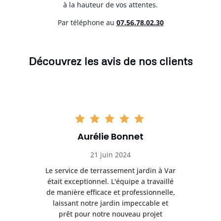
à la hauteur de vos attentes.
Par téléphone au
07.56.78.02.30
Découvrez les avis de nos clients
Aurélie Bonnet
21 juin 2024
à Var
Le service de terrassement jardin à Var
Le s
illé
était exceptionnel. L'équipe a travaillé
éta
lle,
de manière efficace et professionnelle,
de 
et
laissant notre jardin impeccable et
l
t
prêt pour notre nouveau projet