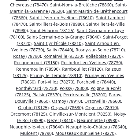
Chevreuse (78470)
,
Saint-Nom-la-Bretêche (78860)
,
Saint-
Martin-la-Garenne (78520)
,
Saint-Martin-de-Bréthencourt
(78660)
,
Saint-Léger-en-Yvelines (78610)
,
Saint-Lambert
(78470)
,
Saint-Illiers-le-Bois (78980)
,
Saint-Illiers-la-Ville
(78980)
,
Saint-Hilarion (78125)
,
Saint-Germain-en-Laye
(78100)
,
Saint-Germain-de-la-Grange (78640)
,
Saint-Forget
(78720)
,
Saint-Cyr-l’École (78210)
,
Saint-Arnoult-en-
Yvelines (78730)
,
Sailly (78440)
,
Rosny-sur-Seine (78710)
,
Rosay (78790)
,
Romainville (93230)
,
Rolleboise (78270)
,
Rocquencourt (78150)
,
Rochefort-en-Yvelines (78730)
,
Rennemoulin (78590)
,
Rambouillet (78120)
,
Raizeux
(78125)
,
Prunay-le-Temple (78910)
,
Prunay-en-Yvelines
(78660)
,
Port-Villez (78270)
,
Porcheville (78440)
,
Ponthévrard (78730)
,
Poissy (78300)
,
Poigny-la-Forêt
(78125)
,
Plaisir (78370)
,
Perdreauville (78200)
,
Paray-
Douaville (78660)
,
Osmoy (78910)
,
Orsonville (78660)
,
Orphin (78125)
,
Orgeval (78630)
,
Orgerus (78910)
,
Orcemont (78125)
,
Oinville-sur-Montcient (78250)
,
Noisy-
le-Roi (78590)
,
Nézel (78410)
,
Neauphlette (78980)
,
Neauphle-le-Vieux (78640)
,
Neauphle-le-Château (78640)
,
Mulcent (78790)
,
Mousseaux-sur-Seine (78270)
,