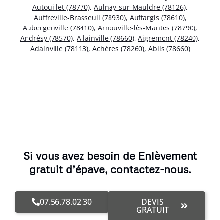
Autouillet (78770)
,
Aulnay-sur-Mauldre (78126)
,
Auffreville-Brasseuil (78930)
,
Auffargis (78610)
,
Aubergenville (78410)
,
Arnouville-lès-Mantes (78790)
,
Andrésy (78570)
,
Allainville (78660)
,
Aigremont (78240)
,
Adainville (78113)
,
Achères (78260)
,
Ablis (78660)
Si vous avez besoin de Enlèvement
gratuit d’épave, contactez-nous.
07.56.78.02.30
DEVIS
GRATUIT