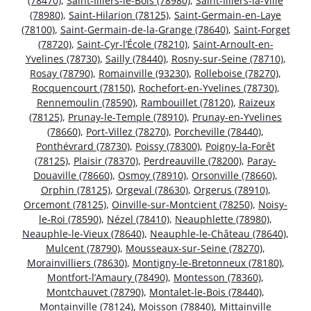
(78470)
,
Saint-Illiers-le-Bois (78980)
,
Saint-Illiers-la-Ville
(78980)
,
Saint-Hilarion (78125)
,
Saint-Germain-en-Laye
(78100)
,
Saint-Germain-de-la-Grange (78640)
,
Saint-Forget
(78720)
,
Saint-Cyr-l’École (78210)
,
Saint-Arnoult-en-
Yvelines (78730)
,
Sailly (78440)
,
Rosny-sur-Seine (78710)
,
Rosay (78790)
,
Romainville (93230)
,
Rolleboise (78270)
,
Rocquencourt (78150)
,
Rochefort-en-Yvelines (78730)
,
Rennemoulin (78590)
,
Rambouillet (78120)
,
Raizeux
(78125)
,
Prunay-le-Temple (78910)
,
Prunay-en-Yvelines
(78660)
,
Port-Villez (78270)
,
Porcheville (78440)
,
Ponthévrard (78730)
,
Poissy (78300)
,
Poigny-la-Forêt
(78125)
,
Plaisir (78370)
,
Perdreauville (78200)
,
Paray-
Douaville (78660)
,
Osmoy (78910)
,
Orsonville (78660)
,
Orphin (78125)
,
Orgeval (78630)
,
Orgerus (78910)
,
Orcemont (78125)
,
Oinville-sur-Montcient (78250)
,
Noisy-
le-Roi (78590)
,
Nézel (78410)
,
Neauphlette (78980)
,
Neauphle-le-Vieux (78640)
,
Neauphle-le-Château (78640)
,
Mulcent (78790)
,
Mousseaux-sur-Seine (78270)
,
Morainvilliers (78630)
,
Montigny-le-Bretonneux (78180)
,
Montfort-l’Amaury (78490)
,
Montesson (78360)
,
Montchauvet (78790)
,
Montalet-le-Bois (78440)
,
Montainville (78124)
,
Moisson (78840)
,
Mittainville