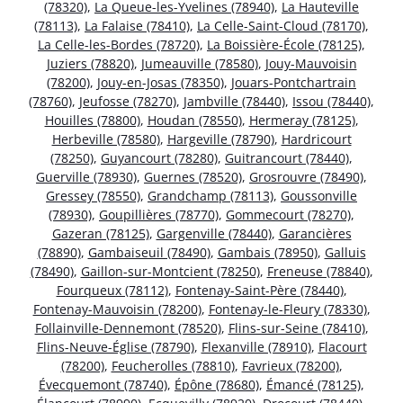
(78320)
,
La Queue-les-Yvelines (78940)
,
La Hauteville
(78113)
,
La Falaise (78410)
,
La Celle-Saint-Cloud (78170)
,
La Celle-les-Bordes (78720)
,
La Boissière-École (78125)
,
Juziers (78820)
,
Jumeauville (78580)
,
Jouy-Mauvoisin
(78200)
,
Jouy-en-Josas (78350)
,
Jouars-Pontchartrain
(78760)
,
Jeufosse (78270)
,
Jambville (78440)
,
Issou (78440)
,
Houilles (78800)
,
Houdan (78550)
,
Hermeray (78125)
,
Herbeville (78580)
,
Hargeville (78790)
,
Hardricourt
(78250)
,
Guyancourt (78280)
,
Guitrancourt (78440)
,
Guerville (78930)
,
Guernes (78520)
,
Grosrouvre (78490)
,
Gressey (78550)
,
Grandchamp (78113)
,
Goussonville
(78930)
,
Goupillières (78770)
,
Gommecourt (78270)
,
Gazeran (78125)
,
Gargenville (78440)
,
Garancières
(78890)
,
Gambaiseuil (78490)
,
Gambais (78950)
,
Galluis
(78490)
,
Gaillon-sur-Montcient (78250)
,
Freneuse (78840)
,
Fourqueux (78112)
,
Fontenay-Saint-Père (78440)
,
Fontenay-Mauvoisin (78200)
,
Fontenay-le-Fleury (78330)
,
Follainville-Dennemont (78520)
,
Flins-sur-Seine (78410)
,
Flins-Neuve-Église (78790)
,
Flexanville (78910)
,
Flacourt
(78200)
,
Feucherolles (78810)
,
Favrieux (78200)
,
Évecquemont (78740)
,
Épône (78680)
,
Émancé (78125)
,