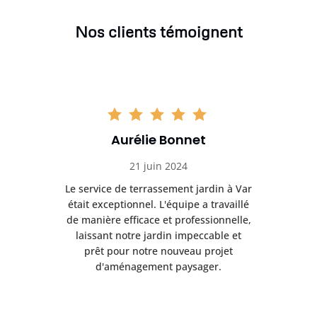
Nos clients témoignent
Aurélie Bonnet
21 juin 2024
à Var
Le service de terrassement jardin à Var
Le s
illé
était exceptionnel. L'équipe a travaillé
éta
lle,
de manière efficace et professionnelle,
de 
et
laissant notre jardin impeccable et
l
t
prêt pour notre nouveau projet
d'aménagement paysager.