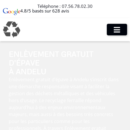
Téléphone :
07.56.78.02.30
4.8/5 basés sur 628 avis
ENLÈVEMENT GRATUIT
D’ÉPAVE
À ANDELU
Enlèvement gratuit d’épave à Andelu s’inscrit dans
une démarche responsable visant à faciliter la
gestion des déchets métalliques et des véhicules
hors d’usage. Le recyclage ferraille répond
aujourd’hui à des enjeux environnementaux
majeurs, mais aussi à des besoins très concrets
pour les particuliers comme pour les
professionnels. À travers Enlèvement gratuit