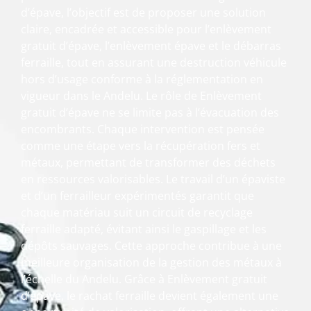
d’épave, l’objectif est de proposer une solution
claire, encadrée et accessible pour l’enlèvement
gratuit d’épave, l’enlèvement épave et le débarras
ferraille, tout en assurant une destruction véhicule
hors d’usage conforme à la réglementation en
vigueur dans le Andelu. Le rôle de Enlèvement
gratuit d’épave ne se limite pas à l’évacuation des
encombrants. Chaque intervention est pensée
comme une étape vers la récupération fers et
métaux, permettant de transformer des déchets
en ressources valorisables. Le travail d’un épaviste
et d’un ferrailleur expérimentés garantit que
chaque matériau suit un circuit de recyclage
ferraille adapté, évitant ainsi le gaspillage et les
dépôts sauvages. Cette approche contribue à une
meilleure organisation de la gestion des métaux à
l’échelle du Andelu. Grâce à Enlèvement gratuit
d’épave, le rachat ferraille devient également une