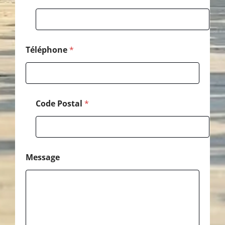
-
m
a
i
l
*
Téléphone
*
Code Postal
*
Message