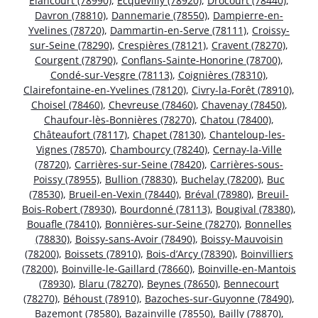
Élancourt (78990)
,
Ecquevilly (78920)
,
Drocourt (78440)
,
Davron (78810)
,
Dannemarie (78550)
,
Dampierre-en-
Yvelines (78720)
,
Dammartin-en-Serve (78111)
,
Croissy-
sur-Seine (78290)
,
Crespières (78121)
,
Cravent (78270)
,
Courgent (78790)
,
Conflans-Sainte-Honorine (78700)
,
Condé-sur-Vesgre (78113)
,
Coignières (78310)
,
Clairefontaine-en-Yvelines (78120)
,
Civry-la-Forêt (78910)
,
Choisel (78460)
,
Chevreuse (78460)
,
Chavenay (78450)
,
Chaufour-lès-Bonnières (78270)
,
Chatou (78400)
,
Châteaufort (78117)
,
Chapet (78130)
,
Chanteloup-les-
Vignes (78570)
,
Chambourcy (78240)
,
Cernay-la-Ville
(78720)
,
Carrières-sur-Seine (78420)
,
Carrières-sous-
Poissy (78955)
,
Bullion (78830)
,
Buchelay (78200)
,
Buc
(78530)
,
Brueil-en-Vexin (78440)
,
Bréval (78980)
,
Breuil-
Bois-Robert (78930)
,
Bourdonné (78113)
,
Bougival (78380)
,
Bouafle (78410)
,
Bonnières-sur-Seine (78270)
,
Bonnelles
(78830)
,
Boissy-sans-Avoir (78490)
,
Boissy-Mauvoisin
(78200)
,
Boissets (78910)
,
Bois-d’Arcy (78390)
,
Boinvilliers
(78200)
,
Boinville-le-Gaillard (78660)
,
Boinville-en-Mantois
(78930)
,
Blaru (78270)
,
Beynes (78650)
,
Bennecourt
(78270)
,
Béhoust (78910)
,
Bazoches-sur-Guyonne (78490)
,
Bazemont (78580)
,
Bazainville (78550)
,
Bailly (78870)
,