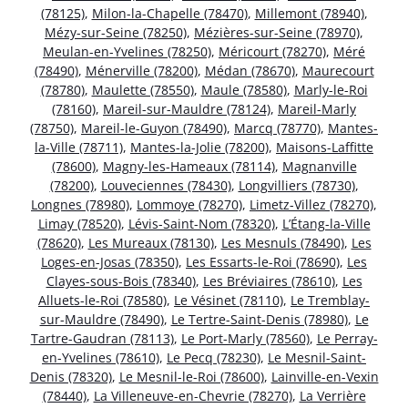
(78125)
,
Milon-la-Chapelle (78470)
,
Millemont (78940)
,
Mézy-sur-Seine (78250)
,
Mézières-sur-Seine (78970)
,
Meulan-en-Yvelines (78250)
,
Méricourt (78270)
,
Méré
(78490)
,
Ménerville (78200)
,
Médan (78670)
,
Maurecourt
(78780)
,
Maulette (78550)
,
Maule (78580)
,
Marly-le-Roi
(78160)
,
Mareil-sur-Mauldre (78124)
,
Mareil-Marly
(78750)
,
Mareil-le-Guyon (78490)
,
Marcq (78770)
,
Mantes-
la-Ville (78711)
,
Mantes-la-Jolie (78200)
,
Maisons-Laffitte
(78600)
,
Magny-les-Hameaux (78114)
,
Magnanville
(78200)
,
Louveciennes (78430)
,
Longvilliers (78730)
,
Longnes (78980)
,
Lommoye (78270)
,
Limetz-Villez (78270)
,
Limay (78520)
,
Lévis-Saint-Nom (78320)
,
L’Étang-la-Ville
(78620)
,
Les Mureaux (78130)
,
Les Mesnuls (78490)
,
Les
Loges-en-Josas (78350)
,
Les Essarts-le-Roi (78690)
,
Les
Clayes-sous-Bois (78340)
,
Les Bréviaires (78610)
,
Les
Alluets-le-Roi (78580)
,
Le Vésinet (78110)
,
Le Tremblay-
sur-Mauldre (78490)
,
Le Tertre-Saint-Denis (78980)
,
Le
Tartre-Gaudran (78113)
,
Le Port-Marly (78560)
,
Le Perray-
en-Yvelines (78610)
,
Le Pecq (78230)
,
Le Mesnil-Saint-
Denis (78320)
,
Le Mesnil-le-Roi (78600)
,
Lainville-en-Vexin
(78440)
,
La Villeneuve-en-Chevrie (78270)
,
La Verrière