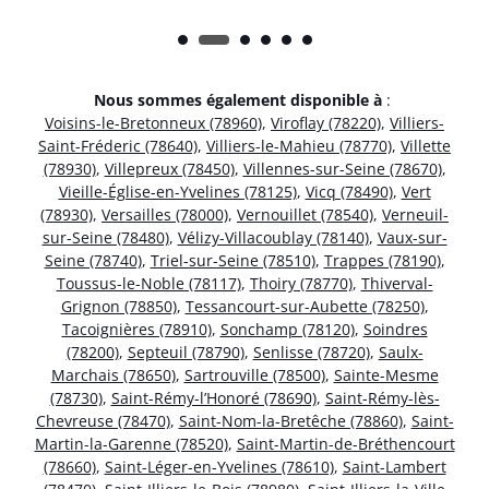
Nous sommes également disponible à
:
Voisins-le-Bretonneux (78960)
,
Viroflay (78220)
,
Villiers-
Saint-Fréderic (78640)
,
Villiers-le-Mahieu (78770)
,
Villette
(78930)
,
Villepreux (78450)
,
Villennes-sur-Seine (78670)
,
Vieille-Église-en-Yvelines (78125)
,
Vicq (78490)
,
Vert
(78930)
,
Versailles (78000)
,
Vernouillet (78540)
,
Verneuil-
sur-Seine (78480)
,
Vélizy-Villacoublay (78140)
,
Vaux-sur-
Seine (78740)
,
Triel-sur-Seine (78510)
,
Trappes (78190)
,
Toussus-le-Noble (78117)
,
Thoiry (78770)
,
Thiverval-
Grignon (78850)
,
Tessancourt-sur-Aubette (78250)
,
Tacoignières (78910)
,
Sonchamp (78120)
,
Soindres
(78200)
,
Septeuil (78790)
,
Senlisse (78720)
,
Saulx-
Marchais (78650)
,
Sartrouville (78500)
,
Sainte-Mesme
(78730)
,
Saint-Rémy-l’Honoré (78690)
,
Saint-Rémy-lès-
Chevreuse (78470)
,
Saint-Nom-la-Bretêche (78860)
,
Saint-
Martin-la-Garenne (78520)
,
Saint-Martin-de-Bréthencourt
(78660)
,
Saint-Léger-en-Yvelines (78610)
,
Saint-Lambert