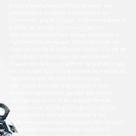
gratuit d’épave, l’objectif est de proposer une
solution claire, encadrée et accessible pour
l’enlèvement gratuit d’épave, l’enlèvement épave et
le débarras ferraille, tout en assurant une
destruction véhicule hors d’usage conforme à la
réglementation en vigueur dans le Bazoches-sur-
Guyonne. Le rôle de Enlèvement gratuit d’épave ne
se limite pas à l’évacuation des encombrants.
Chaque intervention est pensée comme une étape
vers la récupération fers et métaux, permettant de
transformer des déchets en ressources
valorisables. Le travail d’un épaviste et d’un
ferrailleur expérimentés garantit que chaque
matériau suit un circuit de recyclage ferraille
adapté, évitant ainsi le gaspillage et les dépôts
sauvages. Cette approche contribue à une
meilleure organisation de la gestion des métaux à
l’échelle du Bazoches-sur-Guyonne. Grâce à