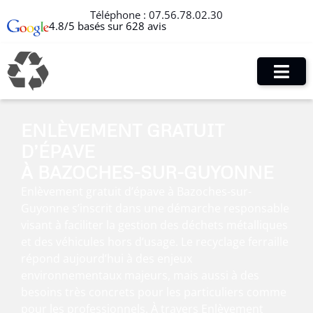
Téléphone :
07.56.78.02.30
4.8/5 basés sur 628 avis
ENLÈVEMENT GRATUIT
D’ÉPAVE
À BAZOCHES-SUR-GUYONNE
Enlèvement gratuit d’épave à Bazoches-sur-
Guyonne s’inscrit dans une démarche responsable
visant à faciliter la gestion des déchets métalliques
et des véhicules hors d’usage. Le recyclage ferraille
répond aujourd’hui à des enjeux
environnementaux majeurs, mais aussi à des
besoins très concrets pour les particuliers comme
pour les professionnels. À travers Enlèvement