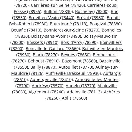
(78720)
,
Carrières-sur-Seine (78420)
,
Carrières-sous-
Poissy (78955)
,
Bullion (78830)
,
Buchelay (78200)
,
Buc
(78530)
,
Brueil-en-Vexin (78440)
,
Bréval (78980)
,
Breuil-
Bois-Robert (78930)
,
Bourdonné (78113)
,
Bougival (78380)
,
Bouafle (78410)
,
Bonnières-sur-Seine (78270)
,
Bonnelles
(78830)
,
Boissy-sans-Avoir (78490)
,
Boissy-Mauvoisin
(78200)
,
Boissets (78910)
,
Bois-d’Arcy (78390)
,
Boinvilliers
(78200)
,
Boinville-le-Gaillard (78660)
,
Boinville-en-Mantois
(78930)
,
Blaru (78270)
,
Beynes (78650)
,
Bennecourt
(78270)
,
Béhoust (78910)
,
Bazemont (78580)
,
Bazainville
(78550)
,
Bailly (78870)
,
Autouillet (78770)
,
Aulnay-sur-
Mauldre (78126)
,
Auffreville-Brasseuil (78930)
,
Auffargis
(78610)
,
Aubergenville (78410)
,
Arnouville-lès-Mantes
(78790)
,
Andrésy (78570)
,
Andelu (78770)
,
Allainville
(78660)
,
Aigremont (78240)
,
Adainville (78113)
,
Achères
(78260)
,
Ablis (78660)