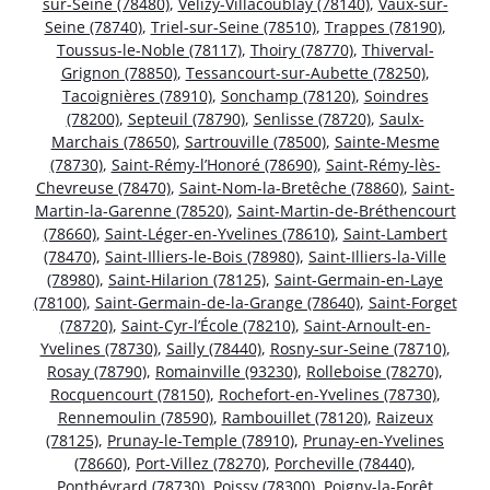
sur-Seine (78480)
,
Vélizy-Villacoublay (78140)
,
Vaux-sur-
Seine (78740)
,
Triel-sur-Seine (78510)
,
Trappes (78190)
,
Toussus-le-Noble (78117)
,
Thoiry (78770)
,
Thiverval-
Grignon (78850)
,
Tessancourt-sur-Aubette (78250)
,
Tacoignières (78910)
,
Sonchamp (78120)
,
Soindres
(78200)
,
Septeuil (78790)
,
Senlisse (78720)
,
Saulx-
Marchais (78650)
,
Sartrouville (78500)
,
Sainte-Mesme
(78730)
,
Saint-Rémy-l’Honoré (78690)
,
Saint-Rémy-lès-
Chevreuse (78470)
,
Saint-Nom-la-Bretêche (78860)
,
Saint-
Martin-la-Garenne (78520)
,
Saint-Martin-de-Bréthencourt
(78660)
,
Saint-Léger-en-Yvelines (78610)
,
Saint-Lambert
(78470)
,
Saint-Illiers-le-Bois (78980)
,
Saint-Illiers-la-Ville
(78980)
,
Saint-Hilarion (78125)
,
Saint-Germain-en-Laye
(78100)
,
Saint-Germain-de-la-Grange (78640)
,
Saint-Forget
(78720)
,
Saint-Cyr-l’École (78210)
,
Saint-Arnoult-en-
Yvelines (78730)
,
Sailly (78440)
,
Rosny-sur-Seine (78710)
,
Rosay (78790)
,
Romainville (93230)
,
Rolleboise (78270)
,
Rocquencourt (78150)
,
Rochefort-en-Yvelines (78730)
,
Rennemoulin (78590)
,
Rambouillet (78120)
,
Raizeux
(78125)
,
Prunay-le-Temple (78910)
,
Prunay-en-Yvelines
(78660)
,
Port-Villez (78270)
,
Porcheville (78440)
,
Ponthévrard (78730)
,
Poissy (78300)
,
Poigny-la-Forêt