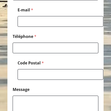
a
l
E-mail
*
*
Téléphone
*
Code Postal
*
Message