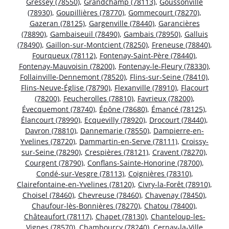
Gressey (78550)
,
Grandchamp (78113)
,
Goussonville
(78930)
,
Goupillières (78770)
,
Gommecourt (78270)
,
Gazeran (78125)
,
Gargenville (78440)
,
Garancières
(78890)
,
Gambaiseuil (78490)
,
Gambais (78950)
,
Galluis
(78490)
,
Gaillon-sur-Montcient (78250)
,
Freneuse (78840)
,
Fourqueux (78112)
,
Fontenay-Saint-Père (78440)
,
Fontenay-Mauvoisin (78200)
,
Fontenay-le-Fleury (78330)
,
Follainville-Dennemont (78520)
,
Flins-sur-Seine (78410)
,
Flins-Neuve-Église (78790)
,
Flexanville (78910)
,
Flacourt
(78200)
,
Feucherolles (78810)
,
Favrieux (78200)
,
Évecquemont (78740)
,
Épône (78680)
,
Émancé (78125)
,
Élancourt (78990)
,
Ecquevilly (78920)
,
Drocourt (78440)
,
Davron (78810)
,
Dannemarie (78550)
,
Dampierre-en-
Yvelines (78720)
,
Dammartin-en-Serve (78111)
,
Croissy-
sur-Seine (78290)
,
Crespières (78121)
,
Cravent (78270)
,
Courgent (78790)
,
Conflans-Sainte-Honorine (78700)
,
Condé-sur-Vesgre (78113)
,
Coignières (78310)
,
Clairefontaine-en-Yvelines (78120)
,
Civry-la-Forêt (78910)
,
Choisel (78460)
,
Chevreuse (78460)
,
Chavenay (78450)
,
Chaufour-lès-Bonnières (78270)
,
Chatou (78400)
,
Châteaufort (78117)
,
Chapet (78130)
,
Chanteloup-les-
Vignes (78570)
,
Chambourcy (78240)
,
Cernay-la-Ville