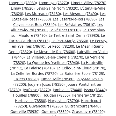
Longnes (78980)
,
Lommoye (78270)
,
Limetz-Villez (78270)
,
Limay (78520)
,
Lévis-Saint-Nom (78320)
,
L’Étang-la-Ville
(78620)
,
Les Mureaux (78130)
,
Les Mesnuls (78490)
,
Les
Loges-en-Josas (78350)
,
Les Essarts-le-Roi (78690)
,
Les
Clayes-sous-Bois (78340)
,
Les Bréviaires (78610)
,
Les
Alluets-le-Roi (78580)
,
Le Vésinet (78110)
,
Le Tremblay-
sur-Mauldre (78490)
,
Le Tertre-Saint-Denis (78980)
,
Le
Tartre-Gaudran (78113)
,
Le Port-Marly (78560)
,
Le Perray-
en-Yvelines (78610)
,
Le Pecq (78230)
,
Le Mesnil-Saint-
Denis (78320)
,
Le Mesnil-le-Roi (78600)
,
Lainville-en-Vexin
(78440)
,
La Villeneuve-en-Chevrie (78270)
,
La Verrière
(78320)
,
La Queue-les-Yvelines (78940)
,
La Hauteville
(78113)
,
La Falaise (78410)
,
La Celle-Saint-Cloud (78170)
,
La Celle-les-Bordes (78720)
,
La Boissière-École (78125)
,
Juziers (78820)
,
Jumeauville (78580)
,
Jouy-Mauvoisin
(78200)
,
Jouy-en-Josas (78350)
,
Jouars-Pontchartrain
(78760)
,
Jeufosse (78270)
,
Jambville (78440)
,
Issou (78440)
,
Houilles (78800)
,
Houdan (78550)
,
Hermeray (78125)
,
Herbeville (78580)
,
Hargeville (78790)
,
Hardricourt
(78250)
,
Guyancourt (78280)
,
Guitrancourt (78440)
,
Guerville (78930)
,
Guernes (78520)
,
Grosrouvre (78490)
,