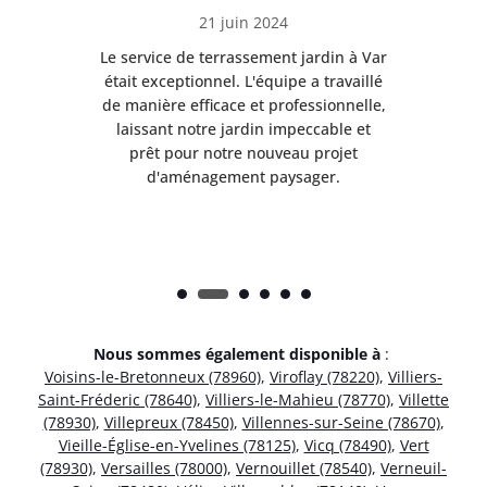
21 juin 2024
à Var
Le service de terrassement jardin à Var
Le s
illé
était exceptionnel. L'équipe a travaillé
éta
lle,
de manière efficace et professionnelle,
de 
et
laissant notre jardin impeccable et
l
t
prêt pour notre nouveau projet
d'aménagement paysager.
Nous sommes également disponible à
:
Voisins-le-Bretonneux (78960)
,
Viroflay (78220)
,
Villiers-
Saint-Fréderic (78640)
,
Villiers-le-Mahieu (78770)
,
Villette
(78930)
,
Villepreux (78450)
,
Villennes-sur-Seine (78670)
,
Vieille-Église-en-Yvelines (78125)
,
Vicq (78490)
,
Vert
(78930)
,
Versailles (78000)
,
Vernouillet (78540)
,
Verneuil-