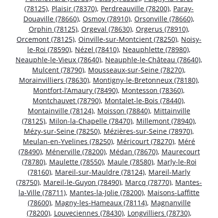
(78125)
,
Plaisir (78370)
,
Perdreauville (78200)
,
Paray-
Douaville (78660)
,
Osmoy (78910)
,
Orsonville (78660)
,
Orphin (78125)
,
Orgeval (78630)
,
Orgerus (78910)
,
Orcemont (78125)
,
Oinville-sur-Montcient (78250)
,
Noisy-
le-Roi (78590)
,
Nézel (78410)
,
Neauphlette (78980)
,
Neauphle-le-Vieux (78640)
,
Neauphle-le-Château (78640)
,
Mulcent (78790)
,
Mousseaux-sur-Seine (78270)
,
Morainvilliers (78630)
,
Montigny-le-Bretonneux (78180)
,
Montfort-l’Amaury (78490)
,
Montesson (78360)
,
Montchauvet (78790)
,
Montalet-le-Bois (78440)
,
Montainville (78124)
,
Moisson (78840)
,
Mittainville
(78125)
,
Milon-la-Chapelle (78470)
,
Millemont (78940)
,
Mézy-sur-Seine (78250)
,
Mézières-sur-Seine (78970)
,
Meulan-en-Yvelines (78250)
,
Méricourt (78270)
,
Méré
(78490)
,
Ménerville (78200)
,
Médan (78670)
,
Maurecourt
(78780)
,
Maulette (78550)
,
Maule (78580)
,
Marly-le-Roi
(78160)
,
Mareil-sur-Mauldre (78124)
,
Mareil-Marly
(78750)
,
Mareil-le-Guyon (78490)
,
Marcq (78770)
,
Mantes-
la-Ville (78711)
,
Mantes-la-Jolie (78200)
,
Maisons-Laffitte
(78600)
,
Magny-les-Hameaux (78114)
,
Magnanville
(78200)
,
Louveciennes (78430)
,
Longvilliers (78730)
,