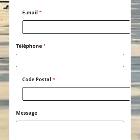
e
s
E-mail
*
s
a
g
e
Téléphone
*
Code Postal
*
Message