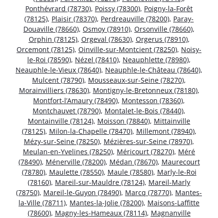
Ponthévrard (78730)
,
Poissy (78300)
,
Poigny-la-Forêt
(78125)
,
Plaisir (78370)
,
Perdreauville (78200)
,
Paray-
Douaville (78660)
,
Osmoy (78910)
,
Orsonville (78660)
,
Orphin (78125)
,
Orgeval (78630)
,
Orgerus (78910)
,
Orcemont (78125)
,
Oinville-sur-Montcient (78250)
,
Noisy-
le-Roi (78590)
,
Nézel (78410)
,
Neauphlette (78980)
,
Neauphle-le-Vieux (78640)
,
Neauphle-le-Château (78640)
,
Mulcent (78790)
,
Mousseaux-sur-Seine (78270)
,
Morainvilliers (78630)
,
Montigny-le-Bretonneux (78180)
,
Montfort-l’Amaury (78490)
,
Montesson (78360)
,
Montchauvet (78790)
,
Montalet-le-Bois (78440)
,
Montainville (78124)
,
Moisson (78840)
,
Mittainville
(78125)
,
Milon-la-Chapelle (78470)
,
Millemont (78940)
,
Mézy-sur-Seine (78250)
,
Mézières-sur-Seine (78970)
,
Meulan-en-Yvelines (78250)
,
Méricourt (78270)
,
Méré
(78490)
,
Ménerville (78200)
,
Médan (78670)
,
Maurecourt
(78780)
,
Maulette (78550)
,
Maule (78580)
,
Marly-le-Roi
(78160)
,
Mareil-sur-Mauldre (78124)
,
Mareil-Marly
(78750)
,
Mareil-le-Guyon (78490)
,
Marcq (78770)
,
Mantes-
la-Ville (78711)
,
Mantes-la-Jolie (78200)
,
Maisons-Laffitte
(78600)
,
Magny-les-Hameaux (78114)
,
Magnanville