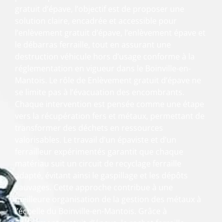
gratuit d’épave, l’objectif est de proposer une
solution claire, encadrée et accessible pour
l’enlèvement gratuit d’épave, l’enlèvement épave et
le débarras ferraille, tout en assurant une
destruction véhicule hors d’usage conforme à la
réglementation en vigueur dans le Boinville-en-
Mantois. Le rôle de Enlèvement gratuit d’épave ne
se limite pas à l’évacuation des encombrants.
Chaque intervention est pensée comme une étape
vers la récupération fers et métaux, permettant de
transformer des déchets en ressources
valorisables. Le travail d’un épaviste et d’un
ferrailleur expérimentés garantit que chaque
matériau suit un circuit de recyclage ferraille
adapté, évitant ainsi le gaspillage et les dépôts
sauvages. Cette approche contribue à une
meilleure organisation de la gestion des métaux à
l’échelle du Boinville-en-Mantois. Grâce à