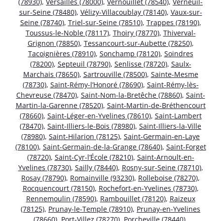
(78930)
,
Versailles (78000)
,
Vernouillet (78540)
,
Verneuil-
sur-Seine (78480)
,
Vélizy-Villacoublay (78140)
,
Vaux-sur-
Seine (78740)
,
Triel-sur-Seine (78510)
,
Trappes (78190)
,
Toussus-le-Noble (78117)
,
Thoiry (78770)
,
Thiverval-
Grignon (78850)
,
Tessancourt-sur-Aubette (78250)
,
Tacoignières (78910)
,
Sonchamp (78120)
,
Soindres
(78200)
,
Septeuil (78790)
,
Senlisse (78720)
,
Saulx-
Marchais (78650)
,
Sartrouville (78500)
,
Sainte-Mesme
(78730)
,
Saint-Rémy-l’Honoré (78690)
,
Saint-Rémy-lès-
Chevreuse (78470)
,
Saint-Nom-la-Bretêche (78860)
,
Saint-
Martin-la-Garenne (78520)
,
Saint-Martin-de-Bréthencourt
(78660)
,
Saint-Léger-en-Yvelines (78610)
,
Saint-Lambert
(78470)
,
Saint-Illiers-le-Bois (78980)
,
Saint-Illiers-la-Ville
(78980)
,
Saint-Hilarion (78125)
,
Saint-Germain-en-Laye
(78100)
,
Saint-Germain-de-la-Grange (78640)
,
Saint-Forget
(78720)
,
Saint-Cyr-l’École (78210)
,
Saint-Arnoult-en-
Yvelines (78730)
,
Sailly (78440)
,
Rosny-sur-Seine (78710)
,
Rosay (78790)
,
Romainville (93230)
,
Rolleboise (78270)
,
Rocquencourt (78150)
,
Rochefort-en-Yvelines (78730)
,
Rennemoulin (78590)
,
Rambouillet (78120)
,
Raizeux
(78125)
,
Prunay-le-Temple (78910)
,
Prunay-en-Yvelines
(78660)
,
Port-Villez (78270)
,
Porcheville (78440)
,