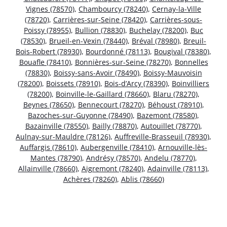
Vignes (78570)
,
Chambourcy (78240)
,
Cernay-la-Ville
(78720)
,
Carrières-sur-Seine (78420)
,
Carrières-sous-
Poissy (78955)
,
Bullion (78830)
,
Buchelay (78200)
,
Buc
(78530)
,
Brueil-en-Vexin (78440)
,
Bréval (78980)
,
Breuil-
Bois-Robert (78930)
,
Bourdonné (78113)
,
Bougival (78380)
,
Bouafle (78410)
,
Bonnières-sur-Seine (78270)
,
Bonnelles
(78830)
,
Boissy-sans-Avoir (78490)
,
Boissy-Mauvoisin
(78200)
,
Boissets (78910)
,
Bois-d’Arcy (78390)
,
Boinvilliers
(78200)
,
Boinville-le-Gaillard (78660)
,
Blaru (78270)
,
Beynes (78650)
,
Bennecourt (78270)
,
Béhoust (78910)
,
Bazoches-sur-Guyonne (78490)
,
Bazemont (78580)
,
Bazainville (78550)
,
Bailly (78870)
,
Autouillet (78770)
,
Aulnay-sur-Mauldre (78126)
,
Auffreville-Brasseuil (78930)
,
Auffargis (78610)
,
Aubergenville (78410)
,
Arnouville-lès-
Mantes (78790)
,
Andrésy (78570)
,
Andelu (78770)
,
Allainville (78660)
,
Aigremont (78240)
,
Adainville (78113)
,
Achères (78260)
,
Ablis (78660)