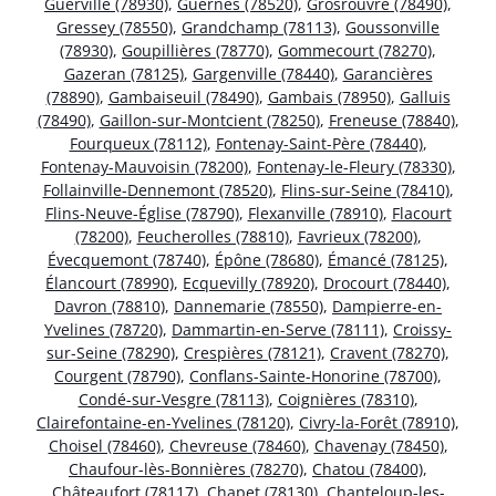
Guerville (78930)
,
Guernes (78520)
,
Grosrouvre (78490)
,
Gressey (78550)
,
Grandchamp (78113)
,
Goussonville
(78930)
,
Goupillières (78770)
,
Gommecourt (78270)
,
Gazeran (78125)
,
Gargenville (78440)
,
Garancières
(78890)
,
Gambaiseuil (78490)
,
Gambais (78950)
,
Galluis
(78490)
,
Gaillon-sur-Montcient (78250)
,
Freneuse (78840)
,
Fourqueux (78112)
,
Fontenay-Saint-Père (78440)
,
Fontenay-Mauvoisin (78200)
,
Fontenay-le-Fleury (78330)
,
Follainville-Dennemont (78520)
,
Flins-sur-Seine (78410)
,
Flins-Neuve-Église (78790)
,
Flexanville (78910)
,
Flacourt
(78200)
,
Feucherolles (78810)
,
Favrieux (78200)
,
Évecquemont (78740)
,
Épône (78680)
,
Émancé (78125)
,
Élancourt (78990)
,
Ecquevilly (78920)
,
Drocourt (78440)
,
Davron (78810)
,
Dannemarie (78550)
,
Dampierre-en-
Yvelines (78720)
,
Dammartin-en-Serve (78111)
,
Croissy-
sur-Seine (78290)
,
Crespières (78121)
,
Cravent (78270)
,
Courgent (78790)
,
Conflans-Sainte-Honorine (78700)
,
Condé-sur-Vesgre (78113)
,
Coignières (78310)
,
Clairefontaine-en-Yvelines (78120)
,
Civry-la-Forêt (78910)
,
Choisel (78460)
,
Chevreuse (78460)
,
Chavenay (78450)
,
Chaufour-lès-Bonnières (78270)
,
Chatou (78400)
,
Châteaufort (78117)
,
Chapet (78130)
,
Chanteloup-les-