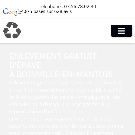
Téléphone :
07.56.78.02.30
4.8/5 basés sur 628 avis
ENLÈVEMENT GRATUIT
D’ÉPAVE
À BOINVILLE-EN-MANTOIS
Enlèvement gratuit d’épave à Boinville-en-Mantois
s’inscrit dans une démarche responsable visant à
faciliter la gestion des déchets métalliques et des
véhicules hors d’usage. Le recyclage ferraille
répond aujourd’hui à des enjeux
environnementaux majeurs, mais aussi à des
besoins très concrets pour les particuliers comme
pour les professionnels. À travers Enlèvement