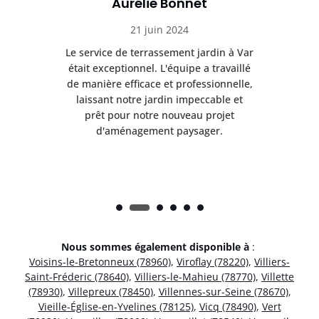
Aurélie Bonnet
21 juin 2024
à Var
Le service de terrassement jardin à Var
Le s
illé
était exceptionnel. L'équipe a travaillé
éta
lle,
de manière efficace et professionnelle,
de 
et
laissant notre jardin impeccable et
l
t
prêt pour notre nouveau projet
d'aménagement paysager.
Nous sommes également disponible à
:
Voisins-le-Bretonneux (78960)
,
Viroflay (78220)
,
Villiers-
Saint-Fréderic (78640)
,
Villiers-le-Mahieu (78770)
,
Villette
(78930)
,
Villepreux (78450)
,
Villennes-sur-Seine (78670)
,
Vieille-Église-en-Yvelines (78125)
,
Vicq (78490)
,
Vert