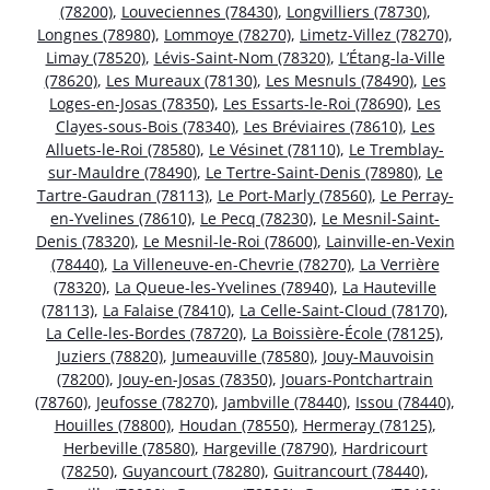
(78200)
,
Louveciennes (78430)
,
Longvilliers (78730)
,
Longnes (78980)
,
Lommoye (78270)
,
Limetz-Villez (78270)
,
Limay (78520)
,
Lévis-Saint-Nom (78320)
,
L’Étang-la-Ville
(78620)
,
Les Mureaux (78130)
,
Les Mesnuls (78490)
,
Les
Loges-en-Josas (78350)
,
Les Essarts-le-Roi (78690)
,
Les
Clayes-sous-Bois (78340)
,
Les Bréviaires (78610)
,
Les
Alluets-le-Roi (78580)
,
Le Vésinet (78110)
,
Le Tremblay-
sur-Mauldre (78490)
,
Le Tertre-Saint-Denis (78980)
,
Le
Tartre-Gaudran (78113)
,
Le Port-Marly (78560)
,
Le Perray-
en-Yvelines (78610)
,
Le Pecq (78230)
,
Le Mesnil-Saint-
Denis (78320)
,
Le Mesnil-le-Roi (78600)
,
Lainville-en-Vexin
(78440)
,
La Villeneuve-en-Chevrie (78270)
,
La Verrière
(78320)
,
La Queue-les-Yvelines (78940)
,
La Hauteville
(78113)
,
La Falaise (78410)
,
La Celle-Saint-Cloud (78170)
,
La Celle-les-Bordes (78720)
,
La Boissière-École (78125)
,
Juziers (78820)
,
Jumeauville (78580)
,
Jouy-Mauvoisin
(78200)
,
Jouy-en-Josas (78350)
,
Jouars-Pontchartrain
(78760)
,
Jeufosse (78270)
,
Jambville (78440)
,
Issou (78440)
,
Houilles (78800)
,
Houdan (78550)
,
Hermeray (78125)
,
Herbeville (78580)
,
Hargeville (78790)
,
Hardricourt
(78250)
,
Guyancourt (78280)
,
Guitrancourt (78440)
,