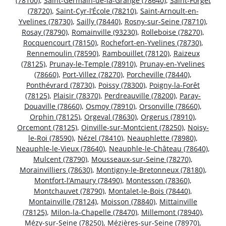
(78100)
,
Saint-Germain-de-la-Grange (78640)
,
Saint-Forget
(78720)
,
Saint-Cyr-l’École (78210)
,
Saint-Arnoult-en-
Yvelines (78730)
,
Sailly (78440)
,
Rosny-sur-Seine (78710)
,
Rosay (78790)
,
Romainville (93230)
,
Rolleboise (78270)
,
Rocquencourt (78150)
,
Rochefort-en-Yvelines (78730)
,
Rennemoulin (78590)
,
Rambouillet (78120)
,
Raizeux
(78125)
,
Prunay-le-Temple (78910)
,
Prunay-en-Yvelines
(78660)
,
Port-Villez (78270)
,
Porcheville (78440)
,
Ponthévrard (78730)
,
Poissy (78300)
,
Poigny-la-Forêt
(78125)
,
Plaisir (78370)
,
Perdreauville (78200)
,
Paray-
Douaville (78660)
,
Osmoy (78910)
,
Orsonville (78660)
,
Orphin (78125)
,
Orgeval (78630)
,
Orgerus (78910)
,
Orcemont (78125)
,
Oinville-sur-Montcient (78250)
,
Noisy-
le-Roi (78590)
,
Nézel (78410)
,
Neauphlette (78980)
,
Neauphle-le-Vieux (78640)
,
Neauphle-le-Château (78640)
,
Mulcent (78790)
,
Mousseaux-sur-Seine (78270)
,
Morainvilliers (78630)
,
Montigny-le-Bretonneux (78180)
,
Montfort-l’Amaury (78490)
,
Montesson (78360)
,
Montchauvet (78790)
,
Montalet-le-Bois (78440)
,
Montainville (78124)
,
Moisson (78840)
,
Mittainville
(78125)
,
Milon-la-Chapelle (78470)
,
Millemont (78940)
,
Mézy-sur-Seine (78250)
,
Mézières-sur-Seine (78970)
,