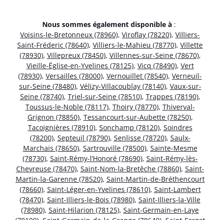
Nous sommes également disponible à
:
Voisins-le-Bretonneux (78960)
,
Viroflay (78220)
,
Villiers-
Saint-Fréderic (78640)
,
Villiers-le-Mahieu (78770)
,
Villette
(78930)
,
Villepreux (78450)
,
Villennes-sur-Seine (78670)
,
Vieille-Église-en-Yvelines (78125)
,
Vicq (78490)
,
Vert
(78930)
,
Versailles (78000)
,
Vernouillet (78540)
,
Verneuil-
sur-Seine (78480)
,
Vélizy-Villacoublay (78140)
,
Vaux-sur-
Seine (78740)
,
Triel-sur-Seine (78510)
,
Trappes (78190)
,
Toussus-le-Noble (78117)
,
Thoiry (78770)
,
Thiverval-
Grignon (78850)
,
Tessancourt-sur-Aubette (78250)
,
Tacoignières (78910)
,
Sonchamp (78120)
,
Soindres
(78200)
,
Septeuil (78790)
,
Senlisse (78720)
,
Saulx-
Marchais (78650)
,
Sartrouville (78500)
,
Sainte-Mesme
(78730)
,
Saint-Rémy-l’Honoré (78690)
,
Saint-Rémy-lès-
Chevreuse (78470)
,
Saint-Nom-la-Bretêche (78860)
,
Saint-
Martin-la-Garenne (78520)
,
Saint-Martin-de-Bréthencourt
(78660)
,
Saint-Léger-en-Yvelines (78610)
,
Saint-Lambert
(78470)
,
Saint-Illiers-le-Bois (78980)
,
Saint-Illiers-la-Ville
(78980)
,
Saint-Hilarion (78125)
,
Saint-Germain-en-Laye