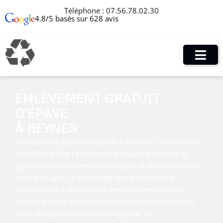
Téléphone :
07.56.78.02.30
4.8/5 basés sur 628 avis
ENLÈVEMENT GRATUIT
D’ÉPAVE
À BEYNES
Enlèvement gratuit d’épave à Beynes s’inscrit dans
une démarche responsable visant à faciliter la
gestion des déchets métalliques et des véhicules
hors d’usage. Le recyclage ferraille répond
aujourd’hui à des enjeux environnementaux
majeurs, mais aussi à des besoins très concrets
pour les particuliers comme pour les