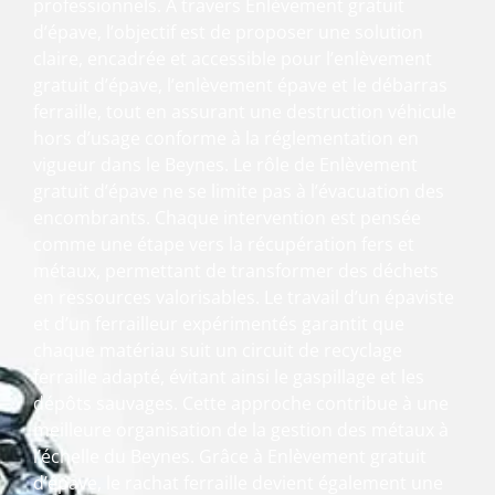
professionnels. À travers Enlèvement gratuit
d’épave, l’objectif est de proposer une solution
claire, encadrée et accessible pour l’enlèvement
gratuit d’épave, l’enlèvement épave et le débarras
ferraille, tout en assurant une destruction véhicule
hors d’usage conforme à la réglementation en
vigueur dans le Beynes. Le rôle de Enlèvement
gratuit d’épave ne se limite pas à l’évacuation des
encombrants. Chaque intervention est pensée
comme une étape vers la récupération fers et
métaux, permettant de transformer des déchets
en ressources valorisables. Le travail d’un épaviste
et d’un ferrailleur expérimentés garantit que
chaque matériau suit un circuit de recyclage
ferraille adapté, évitant ainsi le gaspillage et les
dépôts sauvages. Cette approche contribue à une
meilleure organisation de la gestion des métaux à
l’échelle du Beynes. Grâce à Enlèvement gratuit
d’épave, le rachat ferraille devient également une