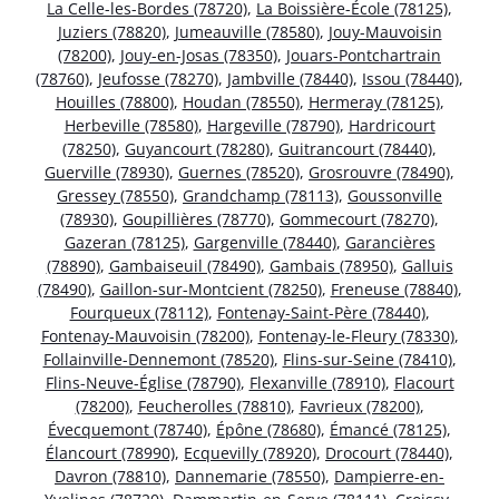
La Celle-les-Bordes (78720)
,
La Boissière-École (78125)
,
Juziers (78820)
,
Jumeauville (78580)
,
Jouy-Mauvoisin
(78200)
,
Jouy-en-Josas (78350)
,
Jouars-Pontchartrain
(78760)
,
Jeufosse (78270)
,
Jambville (78440)
,
Issou (78440)
,
Houilles (78800)
,
Houdan (78550)
,
Hermeray (78125)
,
Herbeville (78580)
,
Hargeville (78790)
,
Hardricourt
(78250)
,
Guyancourt (78280)
,
Guitrancourt (78440)
,
Guerville (78930)
,
Guernes (78520)
,
Grosrouvre (78490)
,
Gressey (78550)
,
Grandchamp (78113)
,
Goussonville
(78930)
,
Goupillières (78770)
,
Gommecourt (78270)
,
Gazeran (78125)
,
Gargenville (78440)
,
Garancières
(78890)
,
Gambaiseuil (78490)
,
Gambais (78950)
,
Galluis
(78490)
,
Gaillon-sur-Montcient (78250)
,
Freneuse (78840)
,
Fourqueux (78112)
,
Fontenay-Saint-Père (78440)
,
Fontenay-Mauvoisin (78200)
,
Fontenay-le-Fleury (78330)
,
Follainville-Dennemont (78520)
,
Flins-sur-Seine (78410)
,
Flins-Neuve-Église (78790)
,
Flexanville (78910)
,
Flacourt
(78200)
,
Feucherolles (78810)
,
Favrieux (78200)
,
Évecquemont (78740)
,
Épône (78680)
,
Émancé (78125)
,
Élancourt (78990)
,
Ecquevilly (78920)
,
Drocourt (78440)
,
Davron (78810)
,
Dannemarie (78550)
,
Dampierre-en-