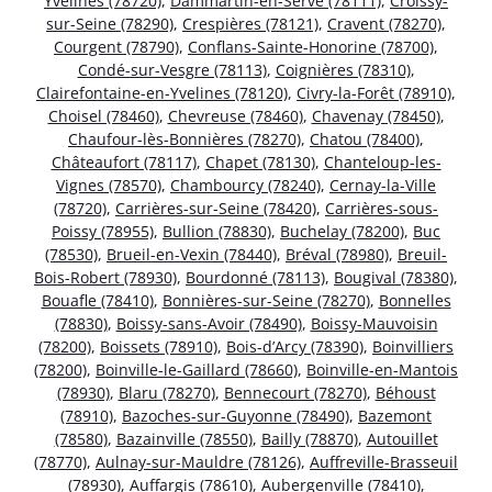
Yvelines (78720)
,
Dammartin-en-Serve (78111)
,
Croissy-
sur-Seine (78290)
,
Crespières (78121)
,
Cravent (78270)
,
Courgent (78790)
,
Conflans-Sainte-Honorine (78700)
,
Condé-sur-Vesgre (78113)
,
Coignières (78310)
,
Clairefontaine-en-Yvelines (78120)
,
Civry-la-Forêt (78910)
,
Choisel (78460)
,
Chevreuse (78460)
,
Chavenay (78450)
,
Chaufour-lès-Bonnières (78270)
,
Chatou (78400)
,
Châteaufort (78117)
,
Chapet (78130)
,
Chanteloup-les-
Vignes (78570)
,
Chambourcy (78240)
,
Cernay-la-Ville
(78720)
,
Carrières-sur-Seine (78420)
,
Carrières-sous-
Poissy (78955)
,
Bullion (78830)
,
Buchelay (78200)
,
Buc
(78530)
,
Brueil-en-Vexin (78440)
,
Bréval (78980)
,
Breuil-
Bois-Robert (78930)
,
Bourdonné (78113)
,
Bougival (78380)
,
Bouafle (78410)
,
Bonnières-sur-Seine (78270)
,
Bonnelles
(78830)
,
Boissy-sans-Avoir (78490)
,
Boissy-Mauvoisin
(78200)
,
Boissets (78910)
,
Bois-d’Arcy (78390)
,
Boinvilliers
(78200)
,
Boinville-le-Gaillard (78660)
,
Boinville-en-Mantois
(78930)
,
Blaru (78270)
,
Bennecourt (78270)
,
Béhoust
(78910)
,
Bazoches-sur-Guyonne (78490)
,
Bazemont
(78580)
,
Bazainville (78550)
,
Bailly (78870)
,
Autouillet
(78770)
,
Aulnay-sur-Mauldre (78126)
,
Auffreville-Brasseuil
(78930)
,
Auffargis (78610)
,
Aubergenville (78410)
,