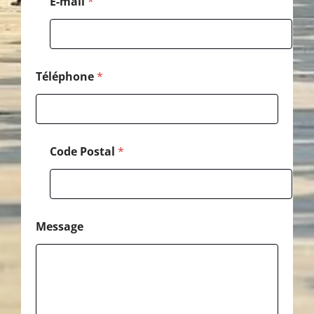
E-mail
*
e
C
o
d
e
Téléphone
*
Code Postal
*
Message