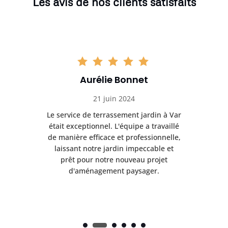
Les avis de nos clients satisfaits
Aurélie Bonnet
21 juin 2024
à Var
Le service de terrassement jardin à Var
Le s
illé
était exceptionnel. L'équipe a travaillé
éta
lle,
de manière efficace et professionnelle,
de 
et
laissant notre jardin impeccable et
l
t
prêt pour notre nouveau projet
d'aménagement paysager.