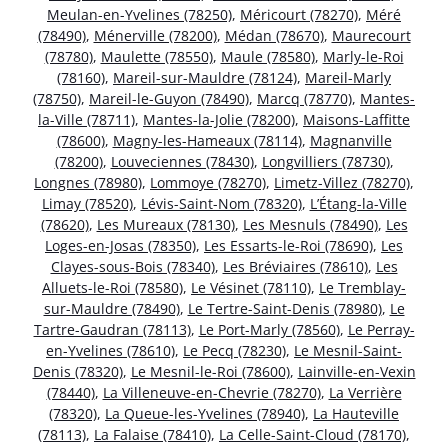
Meulan-en-Yvelines (78250)
,
Méricourt (78270)
,
Méré
(78490)
,
Ménerville (78200)
,
Médan (78670)
,
Maurecourt
(78780)
,
Maulette (78550)
,
Maule (78580)
,
Marly-le-Roi
(78160)
,
Mareil-sur-Mauldre (78124)
,
Mareil-Marly
(78750)
,
Mareil-le-Guyon (78490)
,
Marcq (78770)
,
Mantes-
la-Ville (78711)
,
Mantes-la-Jolie (78200)
,
Maisons-Laffitte
(78600)
,
Magny-les-Hameaux (78114)
,
Magnanville
(78200)
,
Louveciennes (78430)
,
Longvilliers (78730)
,
Longnes (78980)
,
Lommoye (78270)
,
Limetz-Villez (78270)
,
Limay (78520)
,
Lévis-Saint-Nom (78320)
,
L’Étang-la-Ville
(78620)
,
Les Mureaux (78130)
,
Les Mesnuls (78490)
,
Les
Loges-en-Josas (78350)
,
Les Essarts-le-Roi (78690)
,
Les
Clayes-sous-Bois (78340)
,
Les Bréviaires (78610)
,
Les
Alluets-le-Roi (78580)
,
Le Vésinet (78110)
,
Le Tremblay-
sur-Mauldre (78490)
,
Le Tertre-Saint-Denis (78980)
,
Le
Tartre-Gaudran (78113)
,
Le Port-Marly (78560)
,
Le Perray-
en-Yvelines (78610)
,
Le Pecq (78230)
,
Le Mesnil-Saint-
Denis (78320)
,
Le Mesnil-le-Roi (78600)
,
Lainville-en-Vexin
(78440)
,
La Villeneuve-en-Chevrie (78270)
,
La Verrière
(78320)
,
La Queue-les-Yvelines (78940)
,
La Hauteville
(78113)
,
La Falaise (78410)
,
La Celle-Saint-Cloud (78170)
,