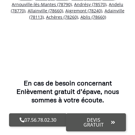
Arnouville-lès-Mantes (78790)
,
Andrésy (78570)
,
Andelu
(78770)
,
Allainville (78660)
,
Aigremont (78240)
,
Adainville
(78113)
,
Achères (78260)
,
Ablis (78660)
En cas de besoin concernant
Enlèvement gratuit d’épave, nous
sommes à votre écoute.
07.56.78.02.30
DEVIS
GRATUIT