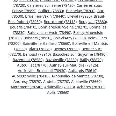
(78720)
,
Carrières-sur-Seine (78420)
,
Carrières-sous-
Poissy (78955)
,
Bullion (78830)
,
Buchelay (78200)
,
Buc
(78530)
,
Brueil-en-Vexin (78440)
,
Bréval (78980)
,
Breuil-
Bois-Robert (78930)
,
Bourdonné (78113)
,
Bougival (78380)
,
Bouafle (78410)
,
Bonnières-sur-Seine (78270)
,
Bonnelles
(78830)
,
Boissy-sans-Avoir (78490)
,
Boissy-Mauvoisin
(78200)
,
Boissets (78910)
,
Bois-d’Arcy (78390)
,
Boinvilliers
(78200)
,
Boinville-le-Gaillard (78660)
,
Boinville-en-Mantois
(78930)
,
Blaru (78270)
,
Beynes (78650)
,
Bennecourt
(78270)
,
Béhoust (78910)
,
Bazoches-sur-Guyonne (78490)
,
Bazemont (78580)
,
Bazainville (78550)
,
Bailly (78870)
,
Autouillet (78770)
,
Aulnay-sur-Mauldre (78126)
,
Auffreville-Brasseuil (78930)
,
Auffargis (78610)
,
Aubergenville (78410)
,
Arnouville-lès-Mantes (78790)
,
Andrésy (78570)
,
Andelu (78770)
,
Allainville (78660)
,
Aigremont (78240)
,
Adainville (78113)
,
Achères (78260)
,
Ablis (78660)