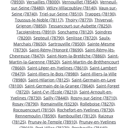
(78930)
,
Versailles (78000)
,
Vernouillet (78540)
,
Verneuil-
sur-Seine (78480)
,
Vélizy-Villacoublay (78140)
,
Vaux-sur-
Seine (78740)
,
Triel-sur-Seine (78510)
,
Trappes (78190)
,
Toussus-le-Noble (78117)
,
Thoiry (78770)
,
Thiverval-
Grignon (78850)
,
Tessancourt-sur-Aubette (78250)
,
Tacoignières (78910)
,
Sonchamp (78120)
,
Soindres
(78200)
,
Septeuil (78790)
,
Senlisse (78720)
,
Saulx-
Marchais (78650)
,
Sartrouville (78500)
,
Sainte-Mesme
(78730)
,
Saint-Rémy-l’Honoré (78690)
,
Saint-Rémy-lès-
Chevreuse (78470)
,
Saint-Nom-la-Bretêche (78860)
,
Saint-
Martin-la-Garenne (78520)
,
Saint-Martin-de-Bréthencourt
(78660)
,
Saint-Léger-en-Yvelines (78610)
,
Saint-Lambert
(78470)
,
Saint-Illiers-le-Bois (78980)
,
Saint-Illiers-la-Ville
(78980)
,
Saint-Hilarion (78125)
,
Saint-Germain-en-Laye
(78100)
,
Saint-Germain-de-la-Grange (78640)
,
Saint-Forget
(78720)
,
Saint-Cyr-l’École (78210)
,
Saint-Arnoult-en-
Yvelines (78730)
,
Sailly (78440)
,
Rosny-sur-Seine (78710)
,
Rosay (78790)
,
Romainville (93230)
,
Rolleboise (78270)
,
Rocquencourt (78150)
,
Rochefort-en-Yvelines (78730)
,
Rennemoulin (78590)
,
Rambouillet (78120)
,
Raizeux
(78125)
,
Prunay-le-Temple (78910)
,
Prunay-en-Yvelines
(78660)
,
Port-Villez (78270)
,
Porcheville (78440)
,