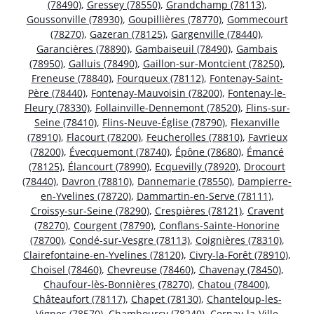
(78490)
,
Gressey (78550)
,
Grandchamp (78113)
,
Goussonville (78930)
,
Goupillières (78770)
,
Gommecourt
(78270)
,
Gazeran (78125)
,
Gargenville (78440)
,
Garancières (78890)
,
Gambaiseuil (78490)
,
Gambais
(78950)
,
Galluis (78490)
,
Gaillon-sur-Montcient (78250)
,
Freneuse (78840)
,
Fourqueux (78112)
,
Fontenay-Saint-
Père (78440)
,
Fontenay-Mauvoisin (78200)
,
Fontenay-le-
Fleury (78330)
,
Follainville-Dennemont (78520)
,
Flins-sur-
Seine (78410)
,
Flins-Neuve-Église (78790)
,
Flexanville
(78910)
,
Flacourt (78200)
,
Feucherolles (78810)
,
Favrieux
(78200)
,
Évecquemont (78740)
,
Épône (78680)
,
Émancé
(78125)
,
Élancourt (78990)
,
Ecquevilly (78920)
,
Drocourt
(78440)
,
Davron (78810)
,
Dannemarie (78550)
,
Dampierre-
en-Yvelines (78720)
,
Dammartin-en-Serve (78111)
,
Croissy-sur-Seine (78290)
,
Crespières (78121)
,
Cravent
(78270)
,
Courgent (78790)
,
Conflans-Sainte-Honorine
(78700)
,
Condé-sur-Vesgre (78113)
,
Coignières (78310)
,
Clairefontaine-en-Yvelines (78120)
,
Civry-la-Forêt (78910)
,
Choisel (78460)
,
Chevreuse (78460)
,
Chavenay (78450)
,
Chaufour-lès-Bonnières (78270)
,
Chatou (78400)
,
Châteaufort (78117)
,
Chapet (78130)
,
Chanteloup-les-
Vignes (78570)
,
Chambourcy (78240)
,
Cernay-la-Ville