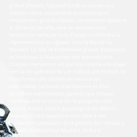
gratuit d’épave, l’objectif est de proposer une
solution claire, encadrée et accessible pour
l’enlèvement gratuit d’épave, l’enlèvement épave et
le débarras ferraille, tout en assurant une
destruction véhicule hors d’usage conforme à la
réglementation en vigueur dans le Mareil-sur-
Mauldre. Le rôle de Enlèvement gratuit d’épave ne
se limite pas à l’évacuation des encombrants.
Chaque intervention est pensée comme une étape
vers la récupération fers et métaux, permettant de
transformer des déchets en ressources
valorisables. Le travail d’un épaviste et d’un
ferrailleur expérimentés garantit que chaque
matériau suit un circuit de recyclage ferraille
adapté, évitant ainsi le gaspillage et les dépôts
sauvages. Cette approche contribue à une
meilleure organisation de la gestion des métaux à
l’échelle du Mareil-sur-Mauldre. Grâce à