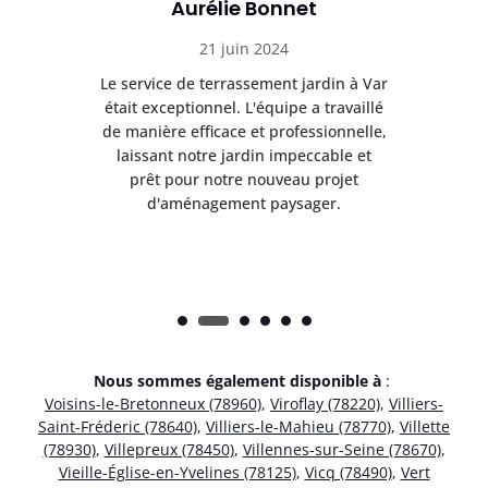
Aurélie Bonnet
21 juin 2024
à Var
Le service de terrassement jardin à Var
Le s
illé
était exceptionnel. L'équipe a travaillé
éta
lle,
de manière efficace et professionnelle,
de 
et
laissant notre jardin impeccable et
l
t
prêt pour notre nouveau projet
d'aménagement paysager.
Nous sommes également disponible à
:
Voisins-le-Bretonneux (78960)
,
Viroflay (78220)
,
Villiers-
Saint-Fréderic (78640)
,
Villiers-le-Mahieu (78770)
,
Villette
(78930)
,
Villepreux (78450)
,
Villennes-sur-Seine (78670)
,
Vieille-Église-en-Yvelines (78125)
,
Vicq (78490)
,
Vert