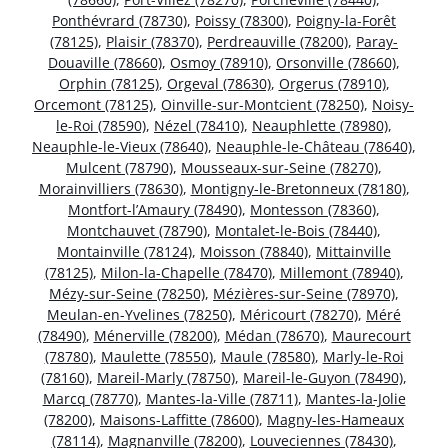
Ponthévrard (78730)
,
Poissy (78300)
,
Poigny-la-Forêt
(78125)
,
Plaisir (78370)
,
Perdreauville (78200)
,
Paray-
Douaville (78660)
,
Osmoy (78910)
,
Orsonville (78660)
,
Orphin (78125)
,
Orgeval (78630)
,
Orgerus (78910)
,
Orcemont (78125)
,
Oinville-sur-Montcient (78250)
,
Noisy-
le-Roi (78590)
,
Nézel (78410)
,
Neauphlette (78980)
,
Neauphle-le-Vieux (78640)
,
Neauphle-le-Château (78640)
,
Mulcent (78790)
,
Mousseaux-sur-Seine (78270)
,
Morainvilliers (78630)
,
Montigny-le-Bretonneux (78180)
,
Montfort-l’Amaury (78490)
,
Montesson (78360)
,
Montchauvet (78790)
,
Montalet-le-Bois (78440)
,
Montainville (78124)
,
Moisson (78840)
,
Mittainville
(78125)
,
Milon-la-Chapelle (78470)
,
Millemont (78940)
,
Mézy-sur-Seine (78250)
,
Mézières-sur-Seine (78970)
,
Meulan-en-Yvelines (78250)
,
Méricourt (78270)
,
Méré
(78490)
,
Ménerville (78200)
,
Médan (78670)
,
Maurecourt
(78780)
,
Maulette (78550)
,
Maule (78580)
,
Marly-le-Roi
(78160)
,
Mareil-Marly (78750)
,
Mareil-le-Guyon (78490)
,
Marcq (78770)
,
Mantes-la-Ville (78711)
,
Mantes-la-Jolie
(78200)
,
Maisons-Laffitte (78600)
,
Magny-les-Hameaux
(78114)
,
Magnanville (78200)
,
Louveciennes (78430)
,