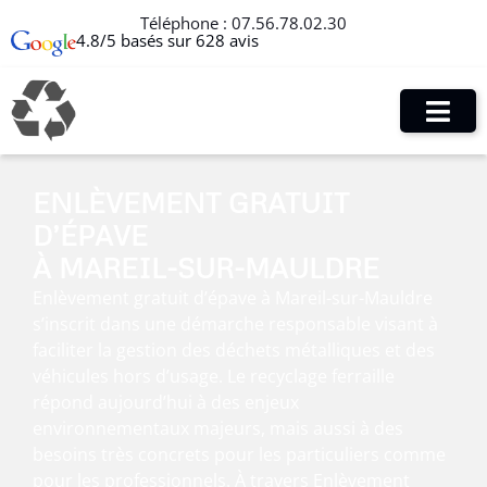
Téléphone :
07.56.78.02.30
4.8/5 basés sur 628 avis
ENLÈVEMENT GRATUIT
D’ÉPAVE
À MAREIL-SUR-MAULDRE
Enlèvement gratuit d’épave à Mareil-sur-Mauldre
s’inscrit dans une démarche responsable visant à
faciliter la gestion des déchets métalliques et des
véhicules hors d’usage. Le recyclage ferraille
répond aujourd’hui à des enjeux
environnementaux majeurs, mais aussi à des
besoins très concrets pour les particuliers comme
pour les professionnels. À travers Enlèvement