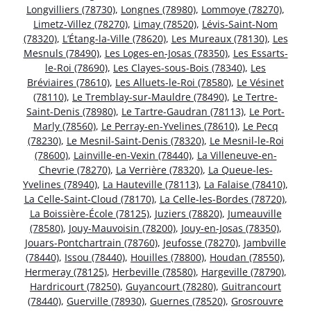
Longvilliers (78730)
,
Longnes (78980)
,
Lommoye (78270)
,
Limetz-Villez (78270)
,
Limay (78520)
,
Lévis-Saint-Nom
(78320)
,
L’Étang-la-Ville (78620)
,
Les Mureaux (78130)
,
Les
Mesnuls (78490)
,
Les Loges-en-Josas (78350)
,
Les Essarts-
le-Roi (78690)
,
Les Clayes-sous-Bois (78340)
,
Les
Bréviaires (78610)
,
Les Alluets-le-Roi (78580)
,
Le Vésinet
(78110)
,
Le Tremblay-sur-Mauldre (78490)
,
Le Tertre-
Saint-Denis (78980)
,
Le Tartre-Gaudran (78113)
,
Le Port-
Marly (78560)
,
Le Perray-en-Yvelines (78610)
,
Le Pecq
(78230)
,
Le Mesnil-Saint-Denis (78320)
,
Le Mesnil-le-Roi
(78600)
,
Lainville-en-Vexin (78440)
,
La Villeneuve-en-
Chevrie (78270)
,
La Verrière (78320)
,
La Queue-les-
Yvelines (78940)
,
La Hauteville (78113)
,
La Falaise (78410)
,
La Celle-Saint-Cloud (78170)
,
La Celle-les-Bordes (78720)
,
La Boissière-École (78125)
,
Juziers (78820)
,
Jumeauville
(78580)
,
Jouy-Mauvoisin (78200)
,
Jouy-en-Josas (78350)
,
Jouars-Pontchartrain (78760)
,
Jeufosse (78270)
,
Jambville
(78440)
,
Issou (78440)
,
Houilles (78800)
,
Houdan (78550)
,
Hermeray (78125)
,
Herbeville (78580)
,
Hargeville (78790)
,
Hardricourt (78250)
,
Guyancourt (78280)
,
Guitrancourt
(78440)
,
Guerville (78930)
,
Guernes (78520)
,
Grosrouvre