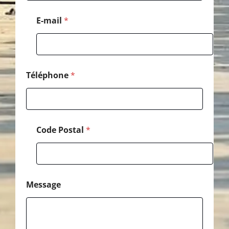
g
e
E-mail
*
N
o
m
*
Téléphone
*
Code Postal
*
Message