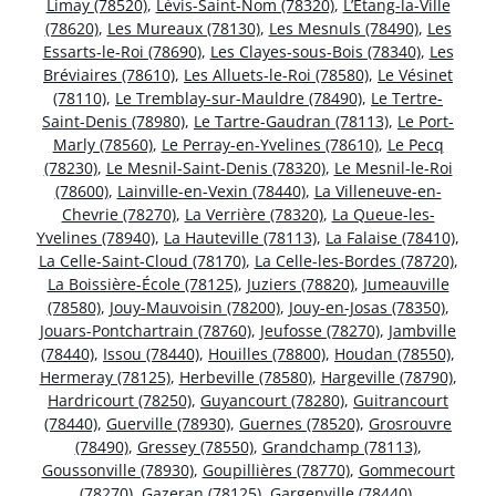
Limay (78520)
,
Lévis-Saint-Nom (78320)
,
L’Étang-la-Ville
(78620)
,
Les Mureaux (78130)
,
Les Mesnuls (78490)
,
Les
Essarts-le-Roi (78690)
,
Les Clayes-sous-Bois (78340)
,
Les
Bréviaires (78610)
,
Les Alluets-le-Roi (78580)
,
Le Vésinet
(78110)
,
Le Tremblay-sur-Mauldre (78490)
,
Le Tertre-
Saint-Denis (78980)
,
Le Tartre-Gaudran (78113)
,
Le Port-
Marly (78560)
,
Le Perray-en-Yvelines (78610)
,
Le Pecq
(78230)
,
Le Mesnil-Saint-Denis (78320)
,
Le Mesnil-le-Roi
(78600)
,
Lainville-en-Vexin (78440)
,
La Villeneuve-en-
Chevrie (78270)
,
La Verrière (78320)
,
La Queue-les-
Yvelines (78940)
,
La Hauteville (78113)
,
La Falaise (78410)
,
La Celle-Saint-Cloud (78170)
,
La Celle-les-Bordes (78720)
,
La Boissière-École (78125)
,
Juziers (78820)
,
Jumeauville
(78580)
,
Jouy-Mauvoisin (78200)
,
Jouy-en-Josas (78350)
,
Jouars-Pontchartrain (78760)
,
Jeufosse (78270)
,
Jambville
(78440)
,
Issou (78440)
,
Houilles (78800)
,
Houdan (78550)
,
Hermeray (78125)
,
Herbeville (78580)
,
Hargeville (78790)
,
Hardricourt (78250)
,
Guyancourt (78280)
,
Guitrancourt
(78440)
,
Guerville (78930)
,
Guernes (78520)
,
Grosrouvre
(78490)
,
Gressey (78550)
,
Grandchamp (78113)
,
Goussonville (78930)
,
Goupillières (78770)
,
Gommecourt
(78270)
,
Gazeran (78125)
,
Gargenville (78440)
,