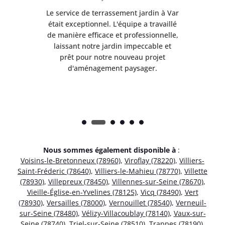
à Var
Le service de terrassement jardin à Var
Le s
illé
était exceptionnel. L'équipe a travaillé
éta
lle,
de manière efficace et professionnelle,
de 
et
laissant notre jardin impeccable et
l
t
prêt pour notre nouveau projet
d'aménagement paysager.
Nous sommes également disponible à
:
Voisins-le-Bretonneux (78960)
,
Viroflay (78220)
,
Villiers-
Saint-Fréderic (78640)
,
Villiers-le-Mahieu (78770)
,
Villette
(78930)
,
Villepreux (78450)
,
Villennes-sur-Seine (78670)
,
Vieille-Église-en-Yvelines (78125)
,
Vicq (78490)
,
Vert
(78930)
,
Versailles (78000)
,
Vernouillet (78540)
,
Verneuil-
sur-Seine (78480)
,
Vélizy-Villacoublay (78140)
,
Vaux-sur-
Seine (78740)
,
Triel-sur-Seine (78510)
,
Trappes (78190)
,