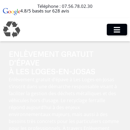
Téléphone :
07.56.78.02.30
4.8/5 basés sur 628 avis
ENLÈVEMENT GRATUIT
D’ÉPAVE
À LES LOGES-EN-JOSAS
Enlèvement gratuit d’épave à Les Loges-en-Josas
s’inscrit dans une démarche responsable visant à
faciliter la gestion des déchets métalliques et des
véhicules hors d’usage. Le recyclage ferraille
répond aujourd’hui à des enjeux
environnementaux majeurs, mais aussi à des
besoins très concrets pour les particuliers comme
pour les professionnels. À travers Enlèvement