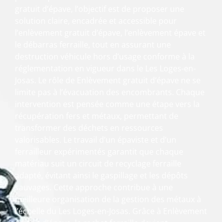
gratuit d’épave, l’objectif est de proposer une
solution claire, encadrée et accessible pour
l’enlèvement gratuit d’épave, l’enlèvement épave et
le débarras ferraille, tout en assurant une
destruction véhicule hors d’usage conforme à la
réglementation en vigueur dans le Les Loges-en-
Josas. Le rôle de Enlèvement gratuit d’épave ne se
limite pas à l’évacuation des encombrants. Chaque
intervention est pensée comme une étape vers la
récupération fers et métaux, permettant de
transformer des déchets en ressources
valorisables. Le travail d’un épaviste et d’un
ferrailleur expérimentés garantit que chaque
matériau suit un circuit de recyclage ferraille
adapté, évitant ainsi le gaspillage et les dépôts
sauvages. Cette approche contribue à une
meilleure organisation de la gestion des métaux à
l’échelle du Les Loges-en-Josas. Grâce à Enlèvement