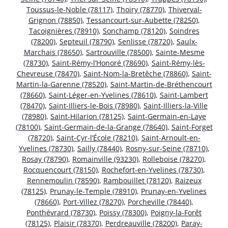
Toussus-le-Noble (78117)
,
Thoiry (78770)
,
Thiverval-
Grignon (78850)
,
Tessancourt-sur-Aubette (78250)
,
Tacoignières (78910)
,
Sonchamp (78120)
,
Soindres
(78200)
,
Septeuil (78790)
,
Senlisse (78720)
,
Saulx-
Marchais (78650)
,
Sartrouville (78500)
,
Sainte-Mesme
(78730)
,
Saint-Rémy-l’Honoré (78690)
,
Saint-Rémy-lès-
Chevreuse (78470)
,
Saint-Nom-la-Bretêche (78860)
,
Saint-
Martin-la-Garenne (78520)
,
Saint-Martin-de-Bréthencourt
(78660)
,
Saint-Léger-en-Yvelines (78610)
,
Saint-Lambert
(78470)
,
Saint-Illiers-le-Bois (78980)
,
Saint-Illiers-la-Ville
(78980)
,
Saint-Hilarion (78125)
,
Saint-Germain-en-Laye
(78100)
,
Saint-Germain-de-la-Grange (78640)
,
Saint-Forget
(78720)
,
Saint-Cyr-l’École (78210)
,
Saint-Arnoult-en-
Yvelines (78730)
,
Sailly (78440)
,
Rosny-sur-Seine (78710)
,
Rosay (78790)
,
Romainville (93230)
,
Rolleboise (78270)
,
Rocquencourt (78150)
,
Rochefort-en-Yvelines (78730)
,
Rennemoulin (78590)
,
Rambouillet (78120)
,
Raizeux
(78125)
,
Prunay-le-Temple (78910)
,
Prunay-en-Yvelines
(78660)
,
Port-Villez (78270)
,
Porcheville (78440)
,
Ponthévrard (78730)
,
Poissy (78300)
,
Poigny-la-Forêt
(78125)
,
Plaisir (78370)
,
Perdreauville (78200)
,
Paray-