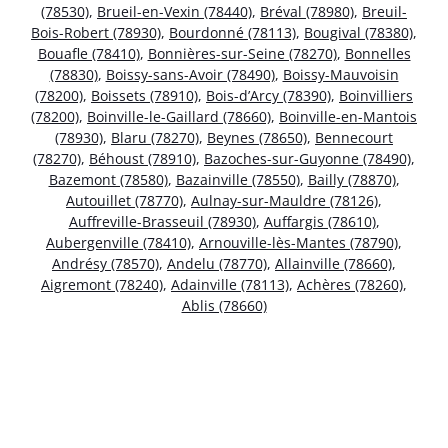
(78530)
,
Brueil-en-Vexin (78440)
,
Bréval (78980)
,
Breuil-
Bois-Robert (78930)
,
Bourdonné (78113)
,
Bougival (78380)
,
Bouafle (78410)
,
Bonnières-sur-Seine (78270)
,
Bonnelles
(78830)
,
Boissy-sans-Avoir (78490)
,
Boissy-Mauvoisin
(78200)
,
Boissets (78910)
,
Bois-d’Arcy (78390)
,
Boinvilliers
(78200)
,
Boinville-le-Gaillard (78660)
,
Boinville-en-Mantois
(78930)
,
Blaru (78270)
,
Beynes (78650)
,
Bennecourt
(78270)
,
Béhoust (78910)
,
Bazoches-sur-Guyonne (78490)
,
Bazemont (78580)
,
Bazainville (78550)
,
Bailly (78870)
,
Autouillet (78770)
,
Aulnay-sur-Mauldre (78126)
,
Auffreville-Brasseuil (78930)
,
Auffargis (78610)
,
Aubergenville (78410)
,
Arnouville-lès-Mantes (78790)
,
Andrésy (78570)
,
Andelu (78770)
,
Allainville (78660)
,
Aigremont (78240)
,
Adainville (78113)
,
Achères (78260)
,
Ablis (78660)