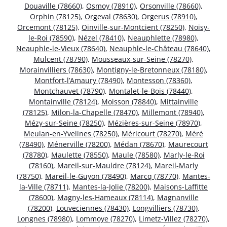
Douaville (78660)
,
Osmoy (78910)
,
Orsonville (78660)
,
Orphin (78125)
,
Orgeval (78630)
,
Orgerus (78910)
,
Orcemont (78125)
,
Oinville-sur-Montcient (78250)
,
Noisy-
le-Roi (78590)
,
Nézel (78410)
,
Neauphlette (78980)
,
Neauphle-le-Vieux (78640)
,
Neauphle-le-Château (78640)
,
Mulcent (78790)
,
Mousseaux-sur-Seine (78270)
,
Morainvilliers (78630)
,
Montigny-le-Bretonneux (78180)
,
Montfort-l’Amaury (78490)
,
Montesson (78360)
,
Montchauvet (78790)
,
Montalet-le-Bois (78440)
,
Montainville (78124)
,
Moisson (78840)
,
Mittainville
(78125)
,
Milon-la-Chapelle (78470)
,
Millemont (78940)
,
Mézy-sur-Seine (78250)
,
Mézières-sur-Seine (78970)
,
Meulan-en-Yvelines (78250)
,
Méricourt (78270)
,
Méré
(78490)
,
Ménerville (78200)
,
Médan (78670)
,
Maurecourt
(78780)
,
Maulette (78550)
,
Maule (78580)
,
Marly-le-Roi
(78160)
,
Mareil-sur-Mauldre (78124)
,
Mareil-Marly
(78750)
,
Mareil-le-Guyon (78490)
,
Marcq (78770)
,
Mantes-
la-Ville (78711)
,
Mantes-la-Jolie (78200)
,
Maisons-Laffitte
(78600)
,
Magny-les-Hameaux (78114)
,
Magnanville
(78200)
,
Louveciennes (78430)
,
Longvilliers (78730)
,
Longnes (78980)
,
Lommoye (78270)
,
Limetz-Villez (78270)
,