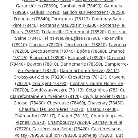
Garancières (78890)
,
Gambaiseuil (78490)
,
Gambais
(78950)
,
Galluis (78490)
,
Gaillon-sur-Montcient (78250)
,
Freneuse (78840)
,
Fourqueux (78112)
,
Fontenay-Saint-
Père (78440)
,
Fontenay-Mauvoisin (78200)
,
Fontenay-le-
Fleury (78330)
,
Follainville-Dennemont (78520)
,
Flins-sur-
Seine (78410)
,
Flins-Neuve-Église (78790)
,
Flexanville
(78910)
,
Flacourt (78200)
,
Feucherolles (78810)
,
Favrieux
(78200)
,
Évecquemont (78740)
,
Épône (78680)
,
Émancé
(78125)
,
Élancourt (78990)
,
Ecquevilly (78920)
,
Drocourt
(78440)
,
Davron (78810)
,
Dannemarie (78550)
,
Dampierre-
en-Yvelines (78720)
,
Dammartin-en-Serve (78111)
,
Croissy-sur-Seine (78290)
,
Crespières (78121)
,
Cravent
(78270)
,
Courgent (78790)
,
Conflans-Sainte-Honorine
(78700)
,
Condé-sur-Vesgre (78113)
,
Coignières (78310)
,
Clairefontaine-en-Yvelines (78120)
,
Civry-la-Forêt (78910)
,
Choisel (78460)
,
Chevreuse (78460)
,
Chavenay (78450)
,
Chaufour-lès-Bonnières (78270)
,
Chatou (78400)
,
Châteaufort (78117)
,
Chapet (78130)
,
Chanteloup-les-
Vignes (78570)
,
Chambourcy (78240)
,
Cernay-la-Ville
(78720)
,
Carrières-sur-Seine (78420)
,
Carrières-sous-
Poissy (78955)
,
Bullion (78830)
,
Buchelay (78200)
,
Buc