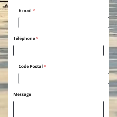
a
l
E-mail
*
T
é
l
é
p
h
Téléphone
*
o
n
e
Code Postal
*
Message