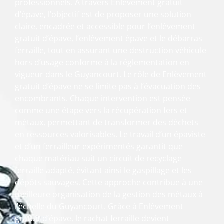
professionnels. À travers Enlèvement gratuit
d’épave, l’objectif est de proposer une solution
claire, encadrée et accessible pour l’enlèvement
gratuit d’épave, l’enlèvement épave et le débarras
ferraille, tout en assurant une destruction véhicule
hors d’usage conforme à la réglementation en
vigueur dans le Guyancourt. Le rôle de Enlèvement
gratuit d’épave ne se limite pas à l’évacuation des
encombrants. Chaque intervention est pensée
comme une étape vers la récupération fers et
métaux, permettant de transformer des déchets
en ressources valorisables. Le travail d’un épaviste
et d’un ferrailleur expérimentés garantit que
chaque matériau suit un circuit de recyclage
ferraille adapté, évitant ainsi le gaspillage et les
dépôts sauvages. Cette approche contribue à une
meilleure organisation de la gestion des métaux à
l’échelle du Guyancourt. Grâce à Enlèvement
gratuit d’épave, le rachat ferraille devient