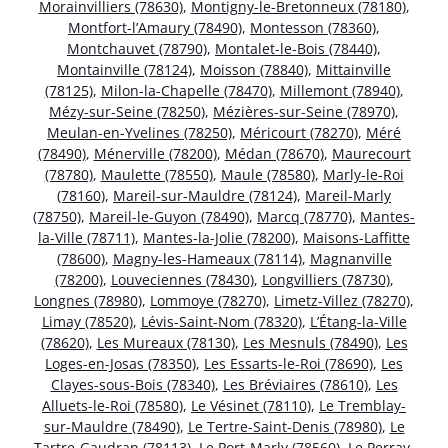
Morainvilliers (78630)
,
Montigny-le-Bretonneux (78180)
,
Montfort-l’Amaury (78490)
,
Montesson (78360)
,
Montchauvet (78790)
,
Montalet-le-Bois (78440)
,
Montainville (78124)
,
Moisson (78840)
,
Mittainville
(78125)
,
Milon-la-Chapelle (78470)
,
Millemont (78940)
,
Mézy-sur-Seine (78250)
,
Mézières-sur-Seine (78970)
,
Meulan-en-Yvelines (78250)
,
Méricourt (78270)
,
Méré
(78490)
,
Ménerville (78200)
,
Médan (78670)
,
Maurecourt
(78780)
,
Maulette (78550)
,
Maule (78580)
,
Marly-le-Roi
(78160)
,
Mareil-sur-Mauldre (78124)
,
Mareil-Marly
(78750)
,
Mareil-le-Guyon (78490)
,
Marcq (78770)
,
Mantes-
la-Ville (78711)
,
Mantes-la-Jolie (78200)
,
Maisons-Laffitte
(78600)
,
Magny-les-Hameaux (78114)
,
Magnanville
(78200)
,
Louveciennes (78430)
,
Longvilliers (78730)
,
Longnes (78980)
,
Lommoye (78270)
,
Limetz-Villez (78270)
,
Limay (78520)
,
Lévis-Saint-Nom (78320)
,
L’Étang-la-Ville
(78620)
,
Les Mureaux (78130)
,
Les Mesnuls (78490)
,
Les
Loges-en-Josas (78350)
,
Les Essarts-le-Roi (78690)
,
Les
Clayes-sous-Bois (78340)
,
Les Bréviaires (78610)
,
Les
Alluets-le-Roi (78580)
,
Le Vésinet (78110)
,
Le Tremblay-
sur-Mauldre (78490)
,
Le Tertre-Saint-Denis (78980)
,
Le
Tartre-Gaudran (78113)
,
Le Port-Marly (78560)
,
Le Perray-