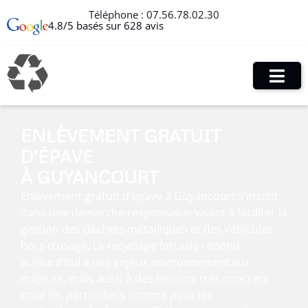
Téléphone :
07.56.78.02.30
4.8/5 basés sur 628 avis
ENLÈVEMENT GRATUIT
D’ÉPAVE
À GUYANCOURT
Enlèvement gratuit d’épave à Guyancourt s’inscrit
dans une démarche responsable visant à faciliter la
gestion des déchets métalliques et des véhicules
hors d’usage. Le recyclage ferraille répond
aujourd’hui à des enjeux environnementaux
majeurs, mais aussi à des besoins très concrets
pour les particuliers comme pour les