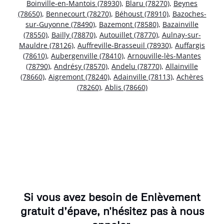
Boinville-en-Mantois (78930)
,
Blaru (78270)
,
Beynes
(78650)
,
Bennecourt (78270)
,
Béhoust (78910)
,
Bazoches-
sur-Guyonne (78490)
,
Bazemont (78580)
,
Bazainville
(78550)
,
Bailly (78870)
,
Autouillet (78770)
,
Aulnay-sur-
Mauldre (78126)
,
Auffreville-Brasseuil (78930)
,
Auffargis
(78610)
,
Aubergenville (78410)
,
Arnouville-lès-Mantes
(78790)
,
Andrésy (78570)
,
Andelu (78770)
,
Allainville
(78660)
,
Aigremont (78240)
,
Adainville (78113)
,
Achères
(78260)
,
Ablis (78660)
Si vous avez besoin de Enlèvement
gratuit d’épave, n'hésitez pas à nous