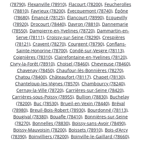
(78790)
,
Flexanville (78910)
,
Flacourt (78200)
,
Feucherolles
(78810)
,
Favrieux (78200)
,
Évecquemont (78740)
,
Épône
(78680)
,
Émancé (78125)
,
Élancourt (78990)
,
Ecquevilly
(78920)
,
Drocourt (78440)
,
Davron (78810)
,
Dannemarie
(78550)
,
Dampierre-en-Yvelines (78720)
,
Dammartin-en-
Serve (78111)
,
Croissy-sur-Seine (78290)
,
Crespières
(78121)
,
Cravent (78270)
,
Courgent (78790)
,
Conflans-
Sainte-Honorine (78700)
,
Condé-sur-Vesgre (78113)
,
Coignières (78310)
,
Clairefontaine-en-Yvelines (78120)
,
Civry-la-Forêt (78910)
,
Choisel (78460)
,
Chevreuse (78460)
,
Chavenay (78450)
,
Chaufour-lès-Bonnières (78270)
,
Chatou (78400)
,
Châteaufort (78117)
,
Chapet (78130)
,
Chanteloup-les-Vignes (78570)
,
Chambourcy (78240)
,
Cernay-la-Ville (78720)
,
Carrières-sur-Seine (78420)
,
Carrières-sous-Poissy (78955)
,
Bullion (78830)
,
Buchelay
(78200)
,
Buc (78530)
,
Brueil-en-Vexin (78440)
,
Bréval
(78980)
,
Breuil-Bois-Robert (78930)
,
Bourdonné (78113)
,
Bougival (78380)
,
Bouafle (78410)
,
Bonnières-sur-Seine
(78270)
,
Bonnelles (78830)
,
Boissy-sans-Avoir (78490)
,
Boissy-Mauvoisin (78200)
,
Boissets (78910)
,
Bois-d’Arcy
(78390)
,
Boinvilliers (78200)
,
Boinville-le-Gaillard (78660)
,