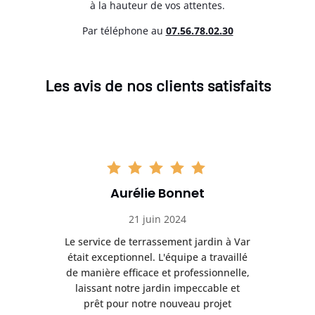
à la hauteur de vos attentes.
Par téléphone au
07.56.78.02.30
Les avis de nos clients satisfaits
Aurélie Bonnet
21 juin 2024
à Var
Le service de terrassement jardin à Var
Le s
illé
était exceptionnel. L'équipe a travaillé
éta
lle,
de manière efficace et professionnelle,
de 
et
laissant notre jardin impeccable et
l
t
prêt pour notre nouveau projet