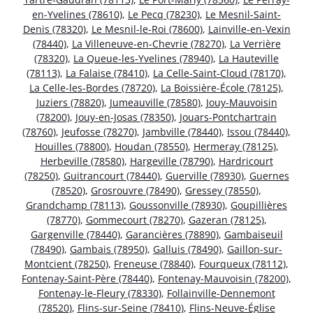
en-Yvelines (78610)
,
Le Pecq (78230)
,
Le Mesnil-Saint-
Denis (78320)
,
Le Mesnil-le-Roi (78600)
,
Lainville-en-Vexin
(78440)
,
La Villeneuve-en-Chevrie (78270)
,
La Verrière
(78320)
,
La Queue-les-Yvelines (78940)
,
La Hauteville
(78113)
,
La Falaise (78410)
,
La Celle-Saint-Cloud (78170)
,
La Celle-les-Bordes (78720)
,
La Boissière-École (78125)
,
Juziers (78820)
,
Jumeauville (78580)
,
Jouy-Mauvoisin
(78200)
,
Jouy-en-Josas (78350)
,
Jouars-Pontchartrain
(78760)
,
Jeufosse (78270)
,
Jambville (78440)
,
Issou (78440)
,
Houilles (78800)
,
Houdan (78550)
,
Hermeray (78125)
,
Herbeville (78580)
,
Hargeville (78790)
,
Hardricourt
(78250)
,
Guitrancourt (78440)
,
Guerville (78930)
,
Guernes
(78520)
,
Grosrouvre (78490)
,
Gressey (78550)
,
Grandchamp (78113)
,
Goussonville (78930)
,
Goupillières
(78770)
,
Gommecourt (78270)
,
Gazeran (78125)
,
Gargenville (78440)
,
Garancières (78890)
,
Gambaiseuil
(78490)
,
Gambais (78950)
,
Galluis (78490)
,
Gaillon-sur-
Montcient (78250)
,
Freneuse (78840)
,
Fourqueux (78112)
,
Fontenay-Saint-Père (78440)
,
Fontenay-Mauvoisin (78200)
,
Fontenay-le-Fleury (78330)
,
Follainville-Dennemont
(78520)
,
Flins-sur-Seine (78410)
,
Flins-Neuve-Église