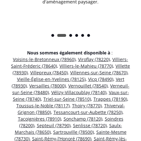
d'aménagement paysager.
Nous sommes également disponible à
:
Voisins-le-Bretonneux (78960)
,
Viroflay (78220)
,
Villiers-
Saint-Fréderic (78640)
,
Villiers-le-Mahieu (78770)
,
Villette
(78930)
,
Villepreux (78450)
,
Villennes-sur-Seine (78670)
,
Vieille-Église-en-Yvelines (78125)
,
Vicq (78490)
,
Vert
(78930)
,
Versailles (78000)
,
Vernouillet (78540)
,
Verneuil-
sur-Seine (78480)
,
Vélizy-Villacoublay (78140)
,
Vaux-sur-
Seine (78740)
,
Triel-sur-Seine (78510)
,
Trappes (78190)
,
Toussus-le-Noble (78117)
,
Thoiry (78770)
,
Thiverval-
Grignon (78850)
,
Tessancourt-sur-Aubette (78250)
,
Tacoignières (78910)
,
Sonchamp (78120)
,
Soindres
(78200)
,
Septeuil (78790)
,
Senlisse (78720)
,
Saulx-
Marchais (78650)
,
Sartrouville (78500)
,
Sainte-Mesme
(78730)
,
Saint-Rémy-l’Honoré (78690)
,
Saint-Rémy-lès-