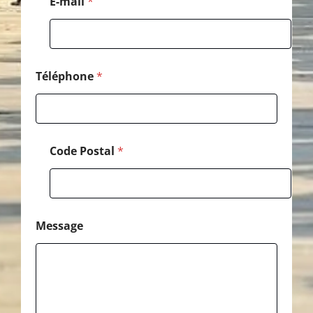
E-mail
*
a
i
l
Téléphone
*
Code Postal
*
Message