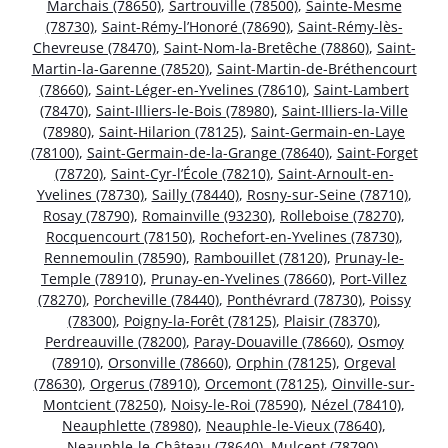
Marchais (78650)
,
Sartrouville (78500)
,
Sainte-Mesme
(78730)
,
Saint-Rémy-l’Honoré (78690)
,
Saint-Rémy-lès-
Chevreuse (78470)
,
Saint-Nom-la-Bretêche (78860)
,
Saint-
Martin-la-Garenne (78520)
,
Saint-Martin-de-Bréthencourt
(78660)
,
Saint-Léger-en-Yvelines (78610)
,
Saint-Lambert
(78470)
,
Saint-Illiers-le-Bois (78980)
,
Saint-Illiers-la-Ville
(78980)
,
Saint-Hilarion (78125)
,
Saint-Germain-en-Laye
(78100)
,
Saint-Germain-de-la-Grange (78640)
,
Saint-Forget
(78720)
,
Saint-Cyr-l’École (78210)
,
Saint-Arnoult-en-
Yvelines (78730)
,
Sailly (78440)
,
Rosny-sur-Seine (78710)
,
Rosay (78790)
,
Romainville (93230)
,
Rolleboise (78270)
,
Rocquencourt (78150)
,
Rochefort-en-Yvelines (78730)
,
Rennemoulin (78590)
,
Rambouillet (78120)
,
Prunay-le-
Temple (78910)
,
Prunay-en-Yvelines (78660)
,
Port-Villez
(78270)
,
Porcheville (78440)
,
Ponthévrard (78730)
,
Poissy
(78300)
,
Poigny-la-Forêt (78125)
,
Plaisir (78370)
,
Perdreauville (78200)
,
Paray-Douaville (78660)
,
Osmoy
(78910)
,
Orsonville (78660)
,
Orphin (78125)
,
Orgeval
(78630)
,
Orgerus (78910)
,
Orcemont (78125)
,
Oinville-sur-
Montcient (78250)
,
Noisy-le-Roi (78590)
,
Nézel (78410)
,
Neauphlette (78980)
,
Neauphle-le-Vieux (78640)
,
Neauphle-le-Château (78640)
,
Mulcent (78790)
,