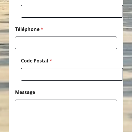
s
a
g
e
C
o
Téléphone
*
d
e
Code Postal
*
Message