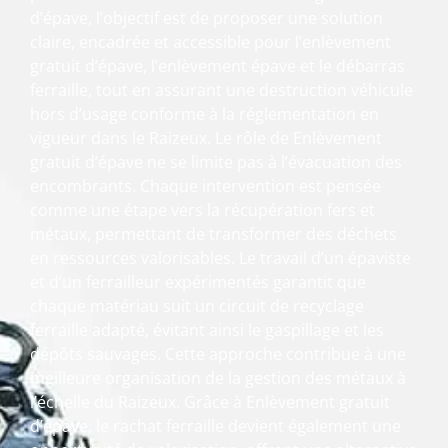
d’épave, l’objectif est de proposer une solution
claire, encadrée et accessible pour l’enlèvement
gratuit d’épave, l’enlèvement épave et le débarras
ferraille, tout en assurant une destruction véhicule
hors d’usage conforme à la réglementation en
vigueur dans le Raizeux. Le rôle de Enlèvement
gratuit d’épave ne se limite pas à l’évacuation des
encombrants. Chaque intervention est pensée
comme une étape vers la récupération fers et
métaux, permettant de transformer des déchets
en ressources valorisables. Le travail d’un épaviste
et d’un ferrailleur expérimentés garantit que
chaque matériau suit un circuit de recyclage
ferraille adapté, évitant ainsi le gaspillage et les
dépôts sauvages. Cette approche contribue à une
meilleure organisation de la gestion des métaux à
l’échelle du Raizeux. Grâce à Enlèvement gratuit
d’épave, le rachat ferraille devient également une