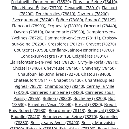
Follainville-Dennemont (78520)
,
Flins-sur-Seine (78410)
,
Flins-Neuve-Église (78790)
,
Flexanville (78910)
,
Flacourt
(78200)
,
Feucherolles (78810)
,
Favrieux (78200)
,
Évecquemont (78740)
,
Épône (78680)
,
Émancé (78125)
,
Élancourt (78990)
,
Ecquevilly (78920)
,
Drocourt (78440)
,
Davron (78810)
,
Dannemarie (78550)
,
Dampierre-en-
Yvelines (78720)
,
Dammartin-en-Serve (78111)
,
Croissy-
sur-Seine (78290)
,
Crespières (78121)
,
Cravent (78270)
,
Courgent (78790)
,
Conflans-Sainte-Honorine (78700)
,
Condé-sur-Vesgre (78113)
,
Coignières (78310)
,
Clairefontaine-en-Yvelines (78120)
,
Civry-la-Forêt (78910)
,
Choisel (78460)
,
Chevreuse (78460)
,
Chavenay (78450)
,
Chaufour-lès-Bonnières (78270)
,
Chatou (78400)
,
Châteaufort (78117)
,
Chapet (78130)
,
Chanteloup-les-
Vignes (78570)
,
Chambourcy (78240)
,
Cernay-la-Ville
(78720)
,
Carrières-sur-Seine (78420)
,
Carrières-sous-
Poissy (78955)
,
Bullion (78830)
,
Buchelay (78200)
,
Buc
(78530)
,
Brueil-en-Vexin (78440)
,
Bréval (78980)
,
Breuil-
Bois-Robert (78930)
,
Bourdonné (78113)
,
Bougival (78380)
,
Bouafle (78410)
,
Bonnières-sur-Seine (78270)
,
Bonnelles
(78830)
,
Boissy-sans-Avoir (78490)
,
Boissy-Mauvoisin
(78200)
,
Boissets (78910)
,
Bois-d’Arcy (78390)
,
Boinvilliers