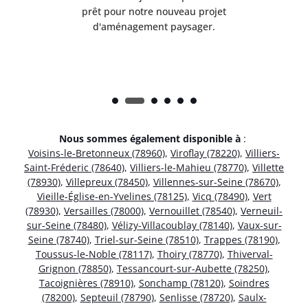
t
prêt pour notre nouveau projet
d'aménagement paysager.
Nous sommes également disponible à
:
Voisins-le-Bretonneux (78960)
,
Viroflay (78220)
,
Villiers-
Saint-Fréderic (78640)
,
Villiers-le-Mahieu (78770)
,
Villette
(78930)
,
Villepreux (78450)
,
Villennes-sur-Seine (78670)
,
Vieille-Église-en-Yvelines (78125)
,
Vicq (78490)
,
Vert
(78930)
,
Versailles (78000)
,
Vernouillet (78540)
,
Verneuil-
sur-Seine (78480)
,
Vélizy-Villacoublay (78140)
,
Vaux-sur-
Seine (78740)
,
Triel-sur-Seine (78510)
,
Trappes (78190)
,
Toussus-le-Noble (78117)
,
Thoiry (78770)
,
Thiverval-
Grignon (78850)
,
Tessancourt-sur-Aubette (78250)
,
Tacoignières (78910)
,
Sonchamp (78120)
,
Soindres
(78200)
,
Septeuil (78790)
,
Senlisse (78720)
,
Saulx-