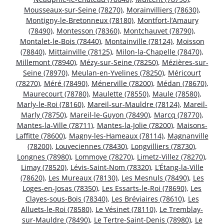
Mousseaux-sur-Seine (78270)
,
Morainvilliers (78630)
,
Montigny-le-Bretonneux (78180)
,
Montfort-l’Amaury
(78490)
,
Montesson (78360)
,
Montchauvet (78790)
,
Montalet-le-Bois (78440)
,
Montainville (78124)
,
Moisson
(78840)
,
Mittainville (78125)
,
Milon-la-Chapelle (78470)
,
Millemont (78940)
,
Mézy-sur-Seine (78250)
,
Mézières-sur-
Seine (78970)
,
Meulan-en-Yvelines (78250)
,
Méricourt
(78270)
,
Méré (78490)
,
Ménerville (78200)
,
Médan (78670)
,
Maurecourt (78780)
,
Maulette (78550)
,
Maule (78580)
,
Marly-le-Roi (78160)
,
Mareil-sur-Mauldre (78124)
,
Mareil-
Marly (78750)
,
Mareil-le-Guyon (78490)
,
Marcq (78770)
,
Mantes-la-Ville (78711)
,
Mantes-la-Jolie (78200)
,
Maisons-
Laffitte (78600)
,
Magny-les-Hameaux (78114)
,
Magnanville
(78200)
,
Louveciennes (78430)
,
Longvilliers (78730)
,
Longnes (78980)
,
Lommoye (78270)
,
Limetz-Villez (78270)
,
Limay (78520)
,
Lévis-Saint-Nom (78320)
,
L’Étang-la-Ville
(78620)
,
Les Mureaux (78130)
,
Les Mesnuls (78490)
,
Les
Loges-en-Josas (78350)
,
Les Essarts-le-Roi (78690)
,
Les
Clayes-sous-Bois (78340)
,
Les Bréviaires (78610)
,
Les
Alluets-le-Roi (78580)
,
Le Vésinet (78110)
,
Le Tremblay-
sur-Mauldre (78490)
,
Le Tertre-Saint-Denis (78980)
,
Le