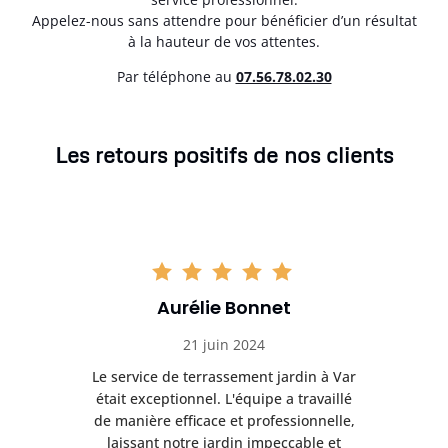
Appelez-nous sans attendre pour bénéficier d’un résultat
à la hauteur de vos attentes.
Par téléphone au
07.56.78.02.30
Les retours positifs de nos clients
Aurélie Bonnet
21 juin 2024
à Var
Le service de terrassement jardin à Var
Le s
illé
était exceptionnel. L'équipe a travaillé
éta
lle,
de manière efficace et professionnelle,
de 
et
laissant notre jardin impeccable et
l