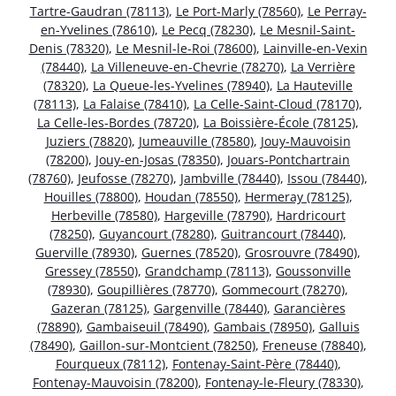
Tartre-Gaudran (78113)
,
Le Port-Marly (78560)
,
Le Perray-
en-Yvelines (78610)
,
Le Pecq (78230)
,
Le Mesnil-Saint-
Denis (78320)
,
Le Mesnil-le-Roi (78600)
,
Lainville-en-Vexin
(78440)
,
La Villeneuve-en-Chevrie (78270)
,
La Verrière
(78320)
,
La Queue-les-Yvelines (78940)
,
La Hauteville
(78113)
,
La Falaise (78410)
,
La Celle-Saint-Cloud (78170)
,
La Celle-les-Bordes (78720)
,
La Boissière-École (78125)
,
Juziers (78820)
,
Jumeauville (78580)
,
Jouy-Mauvoisin
(78200)
,
Jouy-en-Josas (78350)
,
Jouars-Pontchartrain
(78760)
,
Jeufosse (78270)
,
Jambville (78440)
,
Issou (78440)
,
Houilles (78800)
,
Houdan (78550)
,
Hermeray (78125)
,
Herbeville (78580)
,
Hargeville (78790)
,
Hardricourt
(78250)
,
Guyancourt (78280)
,
Guitrancourt (78440)
,
Guerville (78930)
,
Guernes (78520)
,
Grosrouvre (78490)
,
Gressey (78550)
,
Grandchamp (78113)
,
Goussonville
(78930)
,
Goupillières (78770)
,
Gommecourt (78270)
,
Gazeran (78125)
,
Gargenville (78440)
,
Garancières
(78890)
,
Gambaiseuil (78490)
,
Gambais (78950)
,
Galluis
(78490)
,
Gaillon-sur-Montcient (78250)
,
Freneuse (78840)
,
Fourqueux (78112)
,
Fontenay-Saint-Père (78440)
,
Fontenay-Mauvoisin (78200)
,
Fontenay-le-Fleury (78330)
,