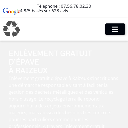
Téléphone :
07.56.78.02.30
4.8/5 basés sur 628 avis
ENLÈVEMENT GRATUIT
D’ÉPAVE
À RAIZEUX
Enlèvement gratuit d’épave à Raizeux s’inscrit dans
une démarche responsable visant à faciliter la
gestion des déchets métalliques et des véhicules
hors d’usage. Le recyclage ferraille répond
aujourd’hui à des enjeux environnementaux
majeurs, mais aussi à des besoins très concrets
pour les particuliers comme pour les
professionnels. À travers Enlèvement gratuit