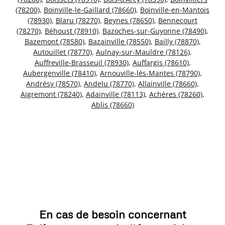
(78200)
,
Boinville-le-Gaillard (78660)
,
Boinville-en-Mantois
(78930)
,
Blaru (78270)
,
Beynes (78650)
,
Bennecourt
(78270)
,
Béhoust (78910)
,
Bazoches-sur-Guyonne (78490)
,
Bazemont (78580)
,
Bazainville (78550)
,
Bailly (78870)
,
Autouillet (78770)
,
Aulnay-sur-Mauldre (78126)
,
Auffreville-Brasseuil (78930)
,
Auffargis (78610)
,
Aubergenville (78410)
,
Arnouville-lès-Mantes (78790)
,
Andrésy (78570)
,
Andelu (78770)
,
Allainville (78660)
,
Aigremont (78240)
,
Adainville (78113)
,
Achères (78260)
,
Ablis (78660)
En cas de besoin concernant