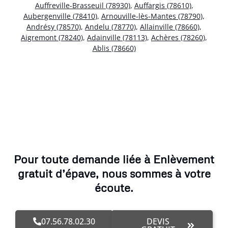
Auffreville-Brasseuil (78930)
,
Auffargis (78610)
,
Aubergenville (78410)
,
Arnouville-lès-Mantes (78790)
,
Andrésy (78570)
,
Andelu (78770)
,
Allainville (78660)
,
Aigremont (78240)
,
Adainville (78113)
,
Achères (78260)
,
Ablis (78660)
Pour toute demande liée à Enlèvement
gratuit d’épave, nous sommes à votre
écoute.
07.56.78.02.30
DEVIS