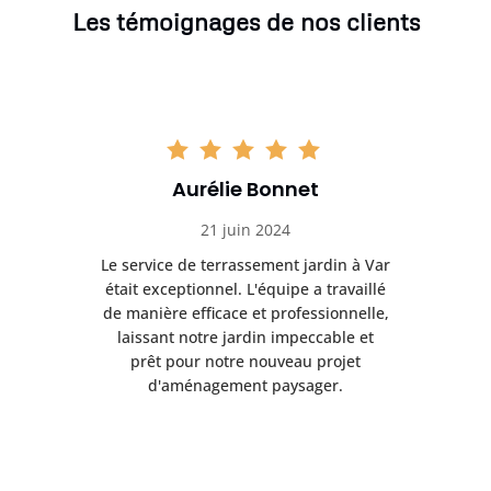
Les témoignages de nos clients
Aurélie Bonnet
21 juin 2024
à Var
Le service de terrassement jardin à Var
Le s
illé
était exceptionnel. L'équipe a travaillé
éta
lle,
de manière efficace et professionnelle,
de 
et
laissant notre jardin impeccable et
l
t
prêt pour notre nouveau projet
d'aménagement paysager.