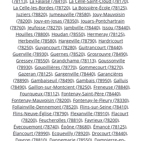
(78113)
,
La Falaise (78410)
,
La Celle-Saint-Cloud (78170)
,
La Celle-les-Bordes (78720)
,
La Boissière-École (78125)
,
Juziers (78820)
,
Jumeauville (78580)
,
Jouy-Mauvoisin
(78200)
,
Jouy-en-Josas (78350)
,
Jouars-Pontchartrain
(78760)
,
Jeufosse (78270)
,
Jambville (78440)
,
Issou (78440)
,
Houilles (78800)
,
Houdan (78550)
,
Hermeray (78125)
,
Herbeville (78580)
,
Hargeville (78790)
,
Hardricourt
(78250)
,
Guyancourt (78280)
,
Guitrancourt (78440)
,
Guerville (78930)
,
Guernes (78520)
,
Grosrouvre (78490)
,
Gressey (78550)
,
Grandchamp (78113)
,
Goussonville
(78930)
,
Goupillières (78770)
,
Gommecourt (78270)
,
Gazeran (78125)
,
Gargenville (78440)
,
Garancières
(78890)
,
Gambaiseuil (78490)
,
Gambais (78950)
,
Galluis
(78490)
,
Gaillon-sur-Montcient (78250)
,
Freneuse (78840)
,
Fourqueux (78112)
,
Fontenay-Saint-Père (78440)
,
Fontenay-Mauvoisin (78200)
,
Fontenay-le-Fleury (78330)
,
Follainville-Dennemont (78520)
,
Flins-sur-Seine (78410)
,
Flins-Neuve-Église (78790)
,
Flexanville (78910)
,
Flacourt
(78200)
,
Feucherolles (78810)
,
Favrieux (78200)
,
Évecquemont (78740)
,
Épône (78680)
,
Émancé (78125)
,
Élancourt (78990)
,
Ecquevilly (78920)
,
Drocourt (78440)
,
Davron (78810)
,
Dannemarie (78550)
,
Dampierre-en-