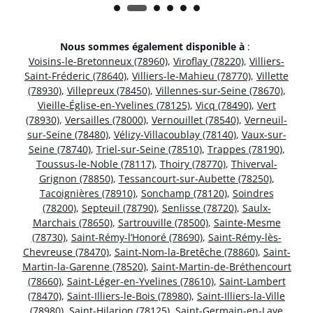
Nous sommes également disponible à
:
Voisins-le-Bretonneux (78960)
,
Viroflay (78220)
,
Villiers-
Saint-Fréderic (78640)
,
Villiers-le-Mahieu (78770)
,
Villette
(78930)
,
Villepreux (78450)
,
Villennes-sur-Seine (78670)
,
Vieille-Église-en-Yvelines (78125)
,
Vicq (78490)
,
Vert
(78930)
,
Versailles (78000)
,
Vernouillet (78540)
,
Verneuil-
sur-Seine (78480)
,
Vélizy-Villacoublay (78140)
,
Vaux-sur-
Seine (78740)
,
Triel-sur-Seine (78510)
,
Trappes (78190)
,
Toussus-le-Noble (78117)
,
Thoiry (78770)
,
Thiverval-
Grignon (78850)
,
Tessancourt-sur-Aubette (78250)
,
Tacoignières (78910)
,
Sonchamp (78120)
,
Soindres
(78200)
,
Septeuil (78790)
,
Senlisse (78720)
,
Saulx-
Marchais (78650)
,
Sartrouville (78500)
,
Sainte-Mesme
(78730)
,
Saint-Rémy-l’Honoré (78690)
,
Saint-Rémy-lès-
Chevreuse (78470)
,
Saint-Nom-la-Bretêche (78860)
,
Saint-
Martin-la-Garenne (78520)
,
Saint-Martin-de-Bréthencourt
(78660)
,
Saint-Léger-en-Yvelines (78610)
,
Saint-Lambert
(78470)
,
Saint-Illiers-le-Bois (78980)
,
Saint-Illiers-la-Ville
(78980)
,
Saint-Hilarion (78125)
,
Saint-Germain-en-Laye