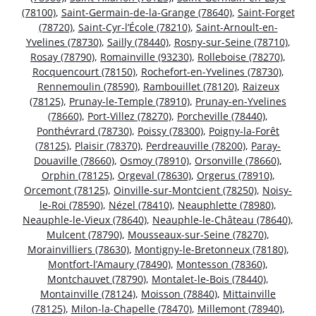
(78100)
,
Saint-Germain-de-la-Grange (78640)
,
Saint-Forget
(78720)
,
Saint-Cyr-l’École (78210)
,
Saint-Arnoult-en-
Yvelines (78730)
,
Sailly (78440)
,
Rosny-sur-Seine (78710)
,
Rosay (78790)
,
Romainville (93230)
,
Rolleboise (78270)
,
Rocquencourt (78150)
,
Rochefort-en-Yvelines (78730)
,
Rennemoulin (78590)
,
Rambouillet (78120)
,
Raizeux
(78125)
,
Prunay-le-Temple (78910)
,
Prunay-en-Yvelines
(78660)
,
Port-Villez (78270)
,
Porcheville (78440)
,
Ponthévrard (78730)
,
Poissy (78300)
,
Poigny-la-Forêt
(78125)
,
Plaisir (78370)
,
Perdreauville (78200)
,
Paray-
Douaville (78660)
,
Osmoy (78910)
,
Orsonville (78660)
,
Orphin (78125)
,
Orgeval (78630)
,
Orgerus (78910)
,
Orcemont (78125)
,
Oinville-sur-Montcient (78250)
,
Noisy-
le-Roi (78590)
,
Nézel (78410)
,
Neauphlette (78980)
,
Neauphle-le-Vieux (78640)
,
Neauphle-le-Château (78640)
,
Mulcent (78790)
,
Mousseaux-sur-Seine (78270)
,
Morainvilliers (78630)
,
Montigny-le-Bretonneux (78180)
,
Montfort-l’Amaury (78490)
,
Montesson (78360)
,
Montchauvet (78790)
,
Montalet-le-Bois (78440)
,
Montainville (78124)
,
Moisson (78840)
,
Mittainville
(78125)
,
Milon-la-Chapelle (78470)
,
Millemont (78940)
,