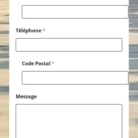
n
e
*
*
Téléphone
*
Code Postal
*
Message