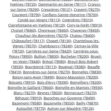
Yvelines (78720)
,
Dammartin-en-Serve (78111)
,
Croissy-
sur-Seine (78290)
,
Crespières (78121)
,
Cravent (78270)
,
Courgent (78790)
,
Conflans-Sainte-Honorine (78700)
,
Condé-sur-Vesgre (78113)
,
Coignières (78310)
,
Clairefontaine-en-Yvelines (78120)
,
Civry-la-Forêt (78910)
,
Choisel (78460)
,
Chevreuse (78460)
,
Chavenay (78450)
,
Chaufour-lès-Bonnières (78270)
,
Chatou (78400)
,
Châteaufort (78117)
,
Chapet (78130)
,
Chanteloup-les-
Vignes (78570)
,
Chambourcy (78240)
,
Cernay-la-Ville
(78720)
,
Carrières-sur-Seine (78420)
,
Carrières-sous-
Poissy (78955)
,
Bullion (78830)
,
Buchelay (78200)
,
Brueil-
en-Vexin (78440)
,
Bréval (78980)
,
Breuil-Bois-Robert
(78930)
,
Bourdonné (78113)
,
Bougival (78380)
,
Bouafle
(78410)
,
Bonnières-sur-Seine (78270)
,
Bonnelles (78830)
,
Boissy-sans-Avoir (78490)
,
Boissy-Mauvoisin (78200)
,
Boissets (78910)
,
Bois-d’Arcy (78390)
,
Boinvilliers (78200)
,
Boinville-le-Gaillard (78660)
,
Boinville-en-Mantois (78930)
,
Blaru (78270)
,
Beynes (78650)
,
Bennecourt (78270)
,
Béhoust (78910)
,
Bazoches-sur-Guyonne (78490)
,
Bazemont (78580)
,
Bazainville (78550)
,
Bailly (78870)
,
Autouillet (78770)
,
Aulnay-sur-Mauldre (78126)
,