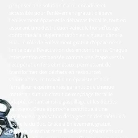
proposer une solution claire, encadrée et
accessible pour l’enlèvement gratuit d’épave,
l’enlèvement épave et le débarras ferraille, tout en
assurant une destruction véhicule hors d’usage
conforme à la réglementation en vigueur dans le
Buc. Le rôle de Enlèvement gratuit d’épave ne se
limite pas à l’évacuation des encombrants. Chaque
intervention est pensée comme une étape vers la
récupération fers et métaux, permettant de
transformer des déchets en ressources
valorisables. Le travail d’un épaviste et d’un
ferrailleur expérimentés garantit que chaque
matériau suit un circuit de recyclage ferraille
adapté, évitant ainsi le gaspillage et les dépôts
sauvages. Cette approche contribue à une
meilleure organisation de la gestion des métaux à
l’échelle du Buc. Grâce à Enlèvement gratuit
d’épave, le rachat ferraille devient également une