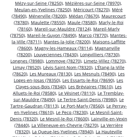
Mézy-sur-Seine (78250)
,
Mézières-sur-Seine (78970)
,
Meulan-en-Yvelines (78250)
,
Méricourt (78270)
,
Méré
(78490)
,
Ménerville (78200)
,
Médan (78670)
,
Maurecourt
(78780)
,
Maulette (78550)
,
Maule (78580)
,
Marly-le-Roi
(78160)
,
Mareil-sur-Mauldre (78124)
,
Mareil-Marly
(78750)
,
Mareil-le-Guyon (78490)
,
Marcq (78770)
,
Mantes-
la-Ville (78711)
,
Mantes-la-Jolie (78200)
,
Maisons-Laffitte
(78600)
,
Magny-les-Hameaux (78114)
,
Magnanville
(78200)
,
Louveciennes (78430)
,
Longvilliers (78730)
,
Longnes (78980)
,
Lommoye (78270)
,
Limetz-Villez (78270)
,
Limay (78520)
,
Lévis-Saint-Nom (78320)
,
L’Étang-la-Ville
(78620)
,
Les Mureaux (78130)
,
Les Mesnuls (78490)
,
Les
Loges-en-Josas (78350)
,
Les Essarts-le-Roi (78690)
,
Les
Clayes-sous-Bois (78340)
,
Les Bréviaires (78610)
,
Les
Alluets-le-Roi (78580)
,
Le Vésinet (78110)
,
Le Tremblay-
sur-Mauldre (78490)
,
Le Tertre-Saint-Denis (78980)
,
Le
Tartre-Gaudran (78113)
,
Le Port-Marly (78560)
,
Le Perray-
en-Yvelines (78610)
,
Le Pecq (78230)
,
Le Mesnil-Saint-
Denis (78320)
,
Le Mesnil-le-Roi (78600)
,
Lainville-en-Vexin
(78440)
,
La Villeneuve-en-Chevrie (78270)
,
La Verrière
(78320)
,
La Queue-les-Yvelines (78940)
,
La Hauteville