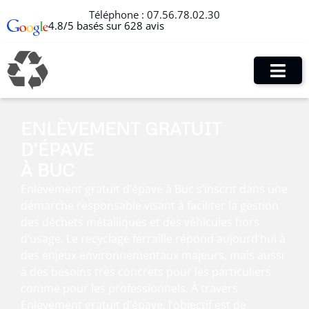
Téléphone :
07.56.78.02.30
4.8/5 basés sur 628 avis
ENLÈVEMENT GRATUIT
D’ÉPAVE
À BUC
Enlèvement gratuit d’épave à Buc s’inscrit dans une
démarche responsable visant à faciliter la gestion
des déchets métalliques et des véhicules hors
d’usage. Le recyclage ferraille répond aujourd’hui à
des enjeux environnementaux majeurs, mais aussi
à des besoins très concrets pour les particuliers
comme pour les professionnels. À travers
Enlèvement gratuit d’épave, l’objectif est de