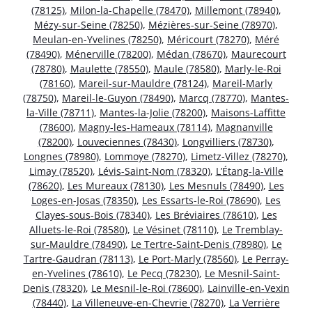
(78125)
,
Milon-la-Chapelle (78470)
,
Millemont (78940)
,
Mézy-sur-Seine (78250)
,
Mézières-sur-Seine (78970)
,
Meulan-en-Yvelines (78250)
,
Méricourt (78270)
,
Méré
(78490)
,
Ménerville (78200)
,
Médan (78670)
,
Maurecourt
(78780)
,
Maulette (78550)
,
Maule (78580)
,
Marly-le-Roi
(78160)
,
Mareil-sur-Mauldre (78124)
,
Mareil-Marly
(78750)
,
Mareil-le-Guyon (78490)
,
Marcq (78770)
,
Mantes-
la-Ville (78711)
,
Mantes-la-Jolie (78200)
,
Maisons-Laffitte
(78600)
,
Magny-les-Hameaux (78114)
,
Magnanville
(78200)
,
Louveciennes (78430)
,
Longvilliers (78730)
,
Longnes (78980)
,
Lommoye (78270)
,
Limetz-Villez (78270)
,
Limay (78520)
,
Lévis-Saint-Nom (78320)
,
L’Étang-la-Ville
(78620)
,
Les Mureaux (78130)
,
Les Mesnuls (78490)
,
Les
Loges-en-Josas (78350)
,
Les Essarts-le-Roi (78690)
,
Les
Clayes-sous-Bois (78340)
,
Les Bréviaires (78610)
,
Les
Alluets-le-Roi (78580)
,
Le Vésinet (78110)
,
Le Tremblay-
sur-Mauldre (78490)
,
Le Tertre-Saint-Denis (78980)
,
Le
Tartre-Gaudran (78113)
,
Le Port-Marly (78560)
,
Le Perray-
en-Yvelines (78610)
,
Le Pecq (78230)
,
Le Mesnil-Saint-
Denis (78320)
,
Le Mesnil-le-Roi (78600)
,
Lainville-en-Vexin
(78440)
,
La Villeneuve-en-Chevrie (78270)
,
La Verrière