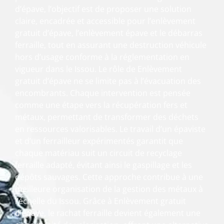
d’épave, l’objectif est de proposer une solution
claire, encadrée et accessible pour l’enlèvement
gratuit d’épave, l’enlèvement épave et le débarras
ferraille, tout en assurant une destruction véhicule
hors d’usage conforme à la réglementation en
vigueur dans le Issou. Le rôle de Enlèvement
gratuit d’épave ne se limite pas à l’évacuation des
encombrants. Chaque intervention est pensée
comme une étape vers la récupération fers et
métaux, permettant de transformer des déchets
en ressources valorisables. Le travail d’un épaviste
et d’un ferrailleur expérimentés garantit que
chaque matériau suit un circuit de recyclage
ferraille adapté, évitant ainsi le gaspillage et les
dépôts sauvages. Cette approche contribue à une
meilleure organisation de la gestion des métaux à
l’échelle du Issou. Grâce à Enlèvement gratuit
d’épave, le rachat ferraille devient également une