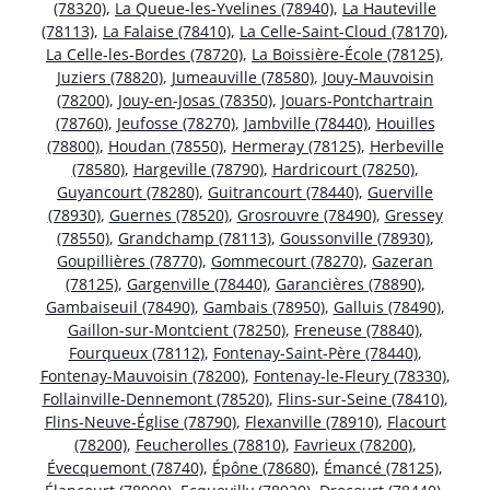
(78320)
,
La Queue-les-Yvelines (78940)
,
La Hauteville
(78113)
,
La Falaise (78410)
,
La Celle-Saint-Cloud (78170)
,
La Celle-les-Bordes (78720)
,
La Boissière-École (78125)
,
Juziers (78820)
,
Jumeauville (78580)
,
Jouy-Mauvoisin
(78200)
,
Jouy-en-Josas (78350)
,
Jouars-Pontchartrain
(78760)
,
Jeufosse (78270)
,
Jambville (78440)
,
Houilles
(78800)
,
Houdan (78550)
,
Hermeray (78125)
,
Herbeville
(78580)
,
Hargeville (78790)
,
Hardricourt (78250)
,
Guyancourt (78280)
,
Guitrancourt (78440)
,
Guerville
(78930)
,
Guernes (78520)
,
Grosrouvre (78490)
,
Gressey
(78550)
,
Grandchamp (78113)
,
Goussonville (78930)
,
Goupillières (78770)
,
Gommecourt (78270)
,
Gazeran
(78125)
,
Gargenville (78440)
,
Garancières (78890)
,
Gambaiseuil (78490)
,
Gambais (78950)
,
Galluis (78490)
,
Gaillon-sur-Montcient (78250)
,
Freneuse (78840)
,
Fourqueux (78112)
,
Fontenay-Saint-Père (78440)
,
Fontenay-Mauvoisin (78200)
,
Fontenay-le-Fleury (78330)
,
Follainville-Dennemont (78520)
,
Flins-sur-Seine (78410)
,
Flins-Neuve-Église (78790)
,
Flexanville (78910)
,
Flacourt
(78200)
,
Feucherolles (78810)
,
Favrieux (78200)
,
Évecquemont (78740)
,
Épône (78680)
,
Émancé (78125)
,