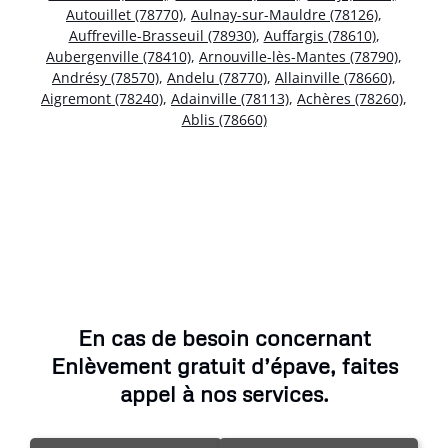
Autouillet (78770)
,
Aulnay-sur-Mauldre (78126)
,
Auffreville-Brasseuil (78930)
,
Auffargis (78610)
,
Aubergenville (78410)
,
Arnouville-lès-Mantes (78790)
,
Andrésy (78570)
,
Andelu (78770)
,
Allainville (78660)
,
Aigremont (78240)
,
Adainville (78113)
,
Achères (78260)
,
Ablis (78660)
En cas de besoin concernant
Enlèvement gratuit d’épave, faites
appel à nos services.