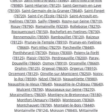
(78470)
,
Saint-Illiers-le-Bois (78980)
,
Saint-Illiers-la-Ville
(78980)
,
Saint-Hilarion (78125)
,
Saint-Germain-en-Laye
(78100)
,
Saint-Germain-de-la-Grange (78640)
,
Saint-Forget
(78720)
,
Saint-Cyr-l’École (78210)
,
Saint-Arnoult-en-
Yvelines (78730)
,
Sailly (78440)
,
Rosny-sur-Seine (78710)
,
Rosay (78790)
,
Romainville (93230)
,
Rolleboise (78270)
,
Rocquencourt (78150)
,
Rochefort-en-Yvelines (78730)
,
Rennemoulin (78590)
,
Rambouillet (78120)
,
Raizeux
(78125)
,
Prunay-le-Temple (78910)
,
Prunay-en-Yvelines
(78660)
,
Port-Villez (78270)
,
Porcheville (78440)
,
Ponthévrard (78730)
,
Poissy (78300)
,
Poigny-la-Forêt
(78125)
,
Plaisir (78370)
,
Perdreauville (78200)
,
Paray-
Douaville (78660)
,
Osmoy (78910)
,
Orsonville (78660)
,
Orphin (78125)
,
Orgeval (78630)
,
Orgerus (78910)
,
Orcemont (78125)
,
Oinville-sur-Montcient (78250)
,
Noisy-
le-Roi (78590)
,
Nézel (78410)
,
Neauphlette (78980)
,
Neauphle-le-Vieux (78640)
,
Neauphle-le-Château (78640)
,
Mulcent (78790)
,
Mousseaux-sur-Seine (78270)
,
Morainvilliers (78630)
,
Montigny-le-Bretonneux (78180)
,
Montfort-l’Amaury (78490)
,
Montesson (78360)
,
Montchauvet (78790)
,
Montalet-le-Bois (78440)
,
Montainville (78124)
,
Moisson (78840)
,
Mittainville