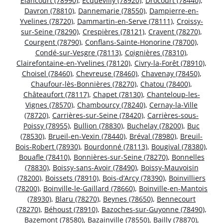
Élancourt (78990)
,
Ecquevilly (78920)
,
Drocourt (78440)
,
Davron (78810)
,
Dannemarie (78550)
,
Dampierre-en-
Yvelines (78720)
,
Dammartin-en-Serve (78111)
,
Croissy-
sur-Seine (78290)
,
Crespières (78121)
,
Cravent (78270)
,
Courgent (78790)
,
Conflans-Sainte-Honorine (78700)
,
Condé-sur-Vesgre (78113)
,
Coignières (78310)
,
Clairefontaine-en-Yvelines (78120)
,
Civry-la-Forêt (78910)
,
Choisel (78460)
,
Chevreuse (78460)
,
Chavenay (78450)
,
Chaufour-lès-Bonnières (78270)
,
Chatou (78400)
,
Châteaufort (78117)
,
Chapet (78130)
,
Chanteloup-les-
Vignes (78570)
,
Chambourcy (78240)
,
Cernay-la-Ville
(78720)
,
Carrières-sur-Seine (78420)
,
Carrières-sous-
Poissy (78955)
,
Bullion (78830)
,
Buchelay (78200)
,
Buc
(78530)
,
Brueil-en-Vexin (78440)
,
Bréval (78980)
,
Breuil-
Bois-Robert (78930)
,
Bourdonné (78113)
,
Bougival (78380)
,
Bouafle (78410)
,
Bonnières-sur-Seine (78270)
,
Bonnelles
(78830)
,
Boissy-sans-Avoir (78490)
,
Boissy-Mauvoisin
(78200)
,
Boissets (78910)
,
Bois-d’Arcy (78390)
,
Boinvilliers
(78200)
,
Boinville-le-Gaillard (78660)
,
Boinville-en-Mantois
(78930)
,
Blaru (78270)
,
Beynes (78650)
,
Bennecourt
(78270)
,
Béhoust (78910)
,
Bazoches-sur-Guyonne (78490)
,
Bazemont (78580)
,
Bazainville (78550)
,
Bailly (78870)
,