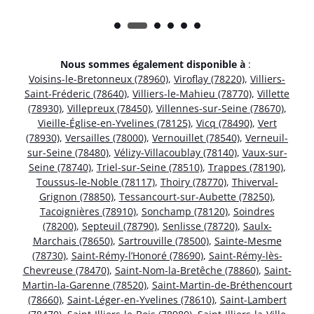
Nous sommes également disponible à
:
Voisins-le-Bretonneux (78960)
,
Viroflay (78220)
,
Villiers-
Saint-Fréderic (78640)
,
Villiers-le-Mahieu (78770)
,
Villette
(78930)
,
Villepreux (78450)
,
Villennes-sur-Seine (78670)
,
Vieille-Église-en-Yvelines (78125)
,
Vicq (78490)
,
Vert
(78930)
,
Versailles (78000)
,
Vernouillet (78540)
,
Verneuil-
sur-Seine (78480)
,
Vélizy-Villacoublay (78140)
,
Vaux-sur-
Seine (78740)
,
Triel-sur-Seine (78510)
,
Trappes (78190)
,
Toussus-le-Noble (78117)
,
Thoiry (78770)
,
Thiverval-
Grignon (78850)
,
Tessancourt-sur-Aubette (78250)
,
Tacoignières (78910)
,
Sonchamp (78120)
,
Soindres
(78200)
,
Septeuil (78790)
,
Senlisse (78720)
,
Saulx-
Marchais (78650)
,
Sartrouville (78500)
,
Sainte-Mesme
(78730)
,
Saint-Rémy-l’Honoré (78690)
,
Saint-Rémy-lès-
Chevreuse (78470)
,
Saint-Nom-la-Bretêche (78860)
,
Saint-
Martin-la-Garenne (78520)
,
Saint-Martin-de-Bréthencourt
(78660)
,
Saint-Léger-en-Yvelines (78610)
,
Saint-Lambert