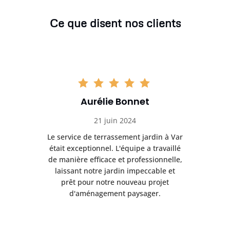
Ce que disent nos clients
Aurélie Bonnet
21 juin 2024
à Var
Le service de terrassement jardin à Var
Le s
illé
était exceptionnel. L'équipe a travaillé
éta
lle,
de manière efficace et professionnelle,
de 
et
laissant notre jardin impeccable et
l
t
prêt pour notre nouveau projet
d'aménagement paysager.