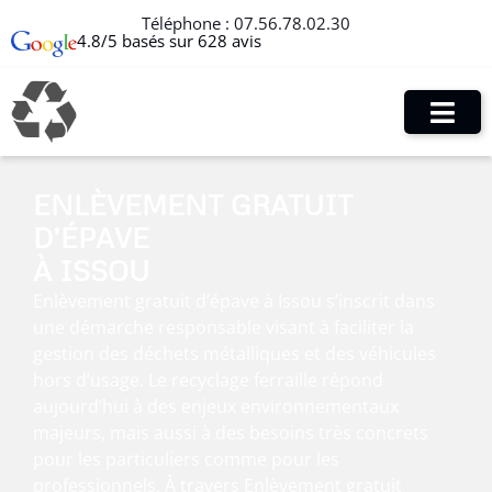
Téléphone :
07.56.78.02.30
4.8/5 basés sur 628 avis
ENLÈVEMENT GRATUIT
D’ÉPAVE
À ISSOU
Enlèvement gratuit d’épave à Issou s’inscrit dans
une démarche responsable visant à faciliter la
gestion des déchets métalliques et des véhicules
hors d’usage. Le recyclage ferraille répond
aujourd’hui à des enjeux environnementaux
majeurs, mais aussi à des besoins très concrets
pour les particuliers comme pour les
professionnels. À travers Enlèvement gratuit