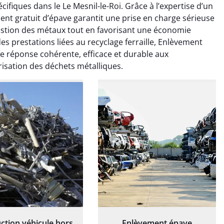
cifiques dans le Le Mesnil-le-Roi. Grâce à l’expertise d’un
ionnel. L'équipe a
exceptionnel. L'équipe a
ement gratuit d’épave garantit une prise en charge sérieuse
é de manière efficace
travaillé de manière efficace
a gestion des métaux tout en favorisant une économie
essionnelle, laissant
et professionnelle, laissant
ardin impeccable et
notre jardin impeccable et
des prestations liées au recyclage ferraille, Enlèvement
our notre nouveau
prêt pour notre nouveau
ne réponse cohérente, efficace et durable aux
et d'aménagement
projet d'aménagement
sation des déchets métalliques.
paysager.
paysager.
ction véhicule hors
Enlèvement épave