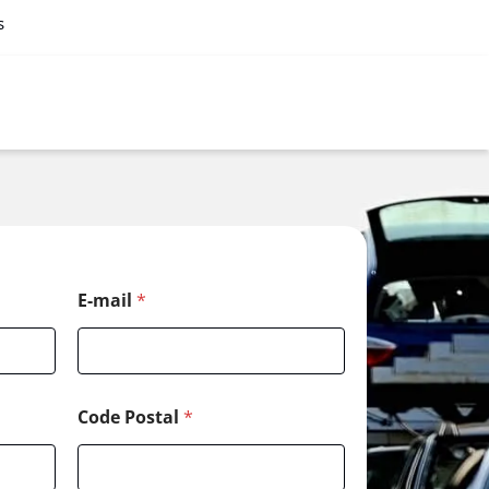
s
E
E-mail
*
-
m
a
i
l
*
Code Postal
*
N
o
m