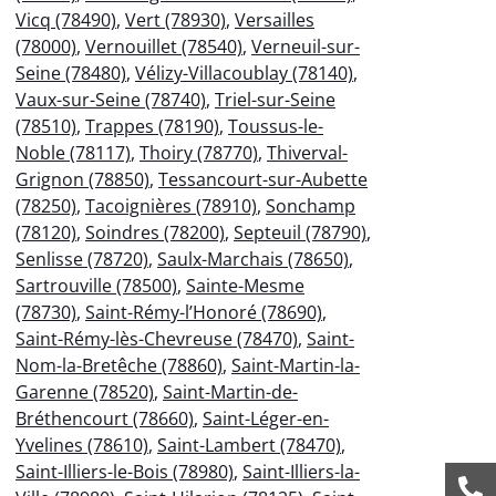
Vicq (78490)
,
Vert (78930)
,
Versailles
(78000)
,
Vernouillet (78540)
,
Verneuil-sur-
Seine (78480)
,
Vélizy-Villacoublay (78140)
,
Vaux-sur-Seine (78740)
,
Triel-sur-Seine
(78510)
,
Trappes (78190)
,
Toussus-le-
Noble (78117)
,
Thoiry (78770)
,
Thiverval-
Grignon (78850)
,
Tessancourt-sur-Aubette
(78250)
,
Tacoignières (78910)
,
Sonchamp
(78120)
,
Soindres (78200)
,
Septeuil (78790)
,
Senlisse (78720)
,
Saulx-Marchais (78650)
,
Sartrouville (78500)
,
Sainte-Mesme
(78730)
,
Saint-Rémy-l’Honoré (78690)
,
Saint-Rémy-lès-Chevreuse (78470)
,
Saint-
Nom-la-Bretêche (78860)
,
Saint-Martin-la-
Garenne (78520)
,
Saint-Martin-de-
Bréthencourt (78660)
,
Saint-Léger-en-
Yvelines (78610)
,
Saint-Lambert (78470)
,
Saint-Illiers-le-Bois (78980)
,
Saint-Illiers-la-