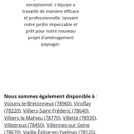
exceptionnel. L'équipe a
exception
travaillé de manière efficace
travaillé d
et professionnelle, laissant
et professi
notre jardin impeccable et
notre jard
prêt pour notre nouveau
prêt pou
projet d'aménagement
projet 
paysager.
p
Nous sommes également disponible à
:
Voisins-le-Bretonneux (78960)
,
Viroflay
(78220)
,
Villiers-Saint-Fréderic (78640)
,
Villiers-le-Mahieu (78770)
,
Villette (78930)
,
Villepreux (78450)
,
Villennes-sur-Seine
(78670)
,
Vieille-Église-en-Yvelines (78125)
,