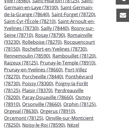
Ville (78980)
,
Saint-Hilarion (78125)
,
Saint-
Germain-en-Laye (78100)
,
Saint-Germain-
de-la-Grange (78640)
,
Saint-Forget (78720)
,
Saint-Cyr-l’École (78210)
,
Saint-Arnoult-en-
Yvelines (78730)
,
Sailly (78440)
,
Rosny-sur-
Seine (78710)
,
Rosay (78790)
,
Romainville
(93230)
,
Rolleboise (78270)
,
Rocquencourt
(78150)
,
Rochefort-en-Yvelines (78730)
,
Rennemoulin (78590)
,
Rambouillet (78120)
,
Raizeux (78125)
,
Prunay-le-Temple (78910)
,
Prunay-en-Yvelines (78660)
,
Port-Villez
(78270)
,
Porcheville (78440)
,
Ponthévrard
(78730)
,
Poissy (78300)
,
Poigny-la-Forêt
(78125)
,
Plaisir (78370)
,
Perdreauville
(78200)
,
Paray-Douaville (78660)
,
Osmoy
(78910)
,
Orsonville (78660)
,
Orphin (78125)
,
Orgeval (78630)
,
Orgerus (78910)
,
Orcemont (78125)
,
Oinville-sur-Montcient
(78250)
,
Noisy-le-Roi (78590)
,
Nézel