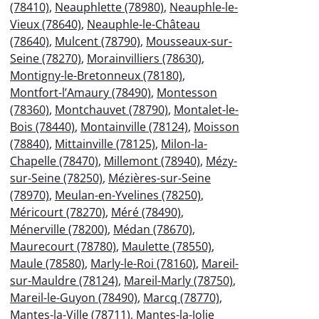
(78410)
,
Neauphlette (78980)
,
Neauphle-le-
Vieux (78640)
,
Neauphle-le-Château
(78640)
,
Mulcent (78790)
,
Mousseaux-sur-
Seine (78270)
,
Morainvilliers (78630)
,
Montigny-le-Bretonneux (78180)
,
Montfort-l’Amaury (78490)
,
Montesson
(78360)
,
Montchauvet (78790)
,
Montalet-le-
Bois (78440)
,
Montainville (78124)
,
Moisson
(78840)
,
Mittainville (78125)
,
Milon-la-
Chapelle (78470)
,
Millemont (78940)
,
Mézy-
sur-Seine (78250)
,
Mézières-sur-Seine
(78970)
,
Meulan-en-Yvelines (78250)
,
Méricourt (78270)
,
Méré (78490)
,
Ménerville (78200)
,
Médan (78670)
,
Maurecourt (78780)
,
Maulette (78550)
,
Maule (78580)
,
Marly-le-Roi (78160)
,
Mareil-
sur-Mauldre (78124)
,
Mareil-Marly (78750)
,
Mareil-le-Guyon (78490)
,
Marcq (78770)
,
Mantes-la-Ville (78711)
,
Mantes-la-Jolie