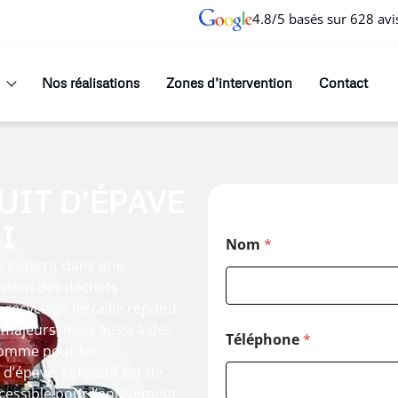
4.8/5 basés sur 628 avi
Nos réalisations
Zones d’intervention
Contact
IT D’ÉPAVE
I
Nom
*
 s’inscrit dans une
estion des déchets
 recyclage ferraille répond
majeurs, mais aussi à des
Téléphone
*
 comme pour les
d’épave, l’objectif est de
ccessible pour l’enlèvement