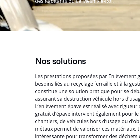
des habitants du Le Mesnil-le-Roi.
Nos solutions
Les prestations proposées par Enlèvement gr
besoins liés au recyclage ferraille et à la g
constitue une solution pratique pour se déba
assurant sa destruction véhicule hors d’usa
L’enlèvement épave est réalisé avec rigueur 
Au
gratuit d’épave intervient également pour le 
chantiers, de véhicules hors d’usage ou d’ob
métaux permet de valoriser ces matériaux, tan
Le serv
intéressante pour transformer des déchets e
ja