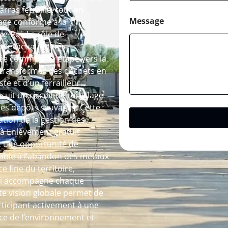
rras ferraille, tout en
Message
age conforme à la
e-Roi. Le rôle de
à l’évacuation des
ée comme une étape vers la
 transformer des déchets en
te et d’un ferrailleur
uit un circuit de recyclage
t les dépôts sauvages. Cette
tion de la gestion des
e à Enlèvement gratuit
nt une opportunité de
nsable à l’abandon des métaux
e fine du territoire,
Roi accompagne chaque
tte vision globale permet de
ticipant activement à une
ice de l’environnement et