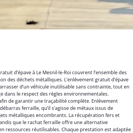
atuit d’épave à Le Mesnil-le-Roi couvrent l’ensemble des
estion des déchets métalliques. L’enlèvement gratuit d’épave
rrasser d’un véhicule inutilisable sans contrainte, tout en
ge dans le respect des règles environnementales.
afin de garantir une traçabilité complète. Enlèvement
rélie Bonnet
Aurélie Bonnet
débarras ferraille, qu’il s’agisse de métaux issus de
jets métalliques encombrants. La récupération fers et
21 juin 2024
21 juin 2024
dis que le rachat ferraille offre une alternative
ice de terrassement
Le service de terrassement
n ressources réutilisables. Chaque prestation est adaptée
rdin à Var était
jardin à Var était