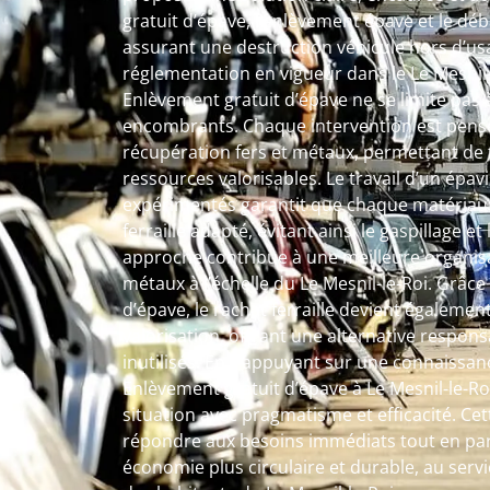
gratuit d’épave, l’enlèvement épave et le déba
assurant une destruction véhicule hors d’us
réglementation en vigueur dans le Le Mesnil-l
Enlèvement gratuit d’épave ne se limite pas 
encombrants. Chaque intervention est pens
récupération fers et métaux, permettant de
ressources valorisables. Le travail d’un épavis
expérimentés garantit que chaque matériau s
ferraille adapté, évitant ainsi le gaspillage e
approche contribue à une meilleure organisa
métaux à l’échelle du Le Mesnil-le-Roi. Grâc
d’épave, le rachat ferraille devient égaleme
valorisation, offrant une alternative respo
inutilisés. En s’appuyant sur une connaissanc
Enlèvement gratuit d’épave à Le Mesnil-le-
situation avec pragmatisme et efficacité. Ce
répondre aux besoins immédiats tout en par
économie plus circulaire et durable, au serv