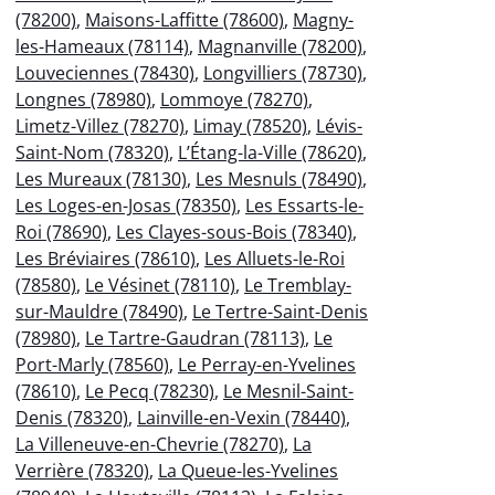
(78200)
,
Maisons-Laffitte (78600)
,
Magny-
les-Hameaux (78114)
,
Magnanville (78200)
,
Louveciennes (78430)
,
Longvilliers (78730)
,
Longnes (78980)
,
Lommoye (78270)
,
Limetz-Villez (78270)
,
Limay (78520)
,
Lévis-
Saint-Nom (78320)
,
L’Étang-la-Ville (78620)
,
Les Mureaux (78130)
,
Les Mesnuls (78490)
,
Les Loges-en-Josas (78350)
,
Les Essarts-le-
Roi (78690)
,
Les Clayes-sous-Bois (78340)
,
Les Bréviaires (78610)
,
Les Alluets-le-Roi
(78580)
,
Le Vésinet (78110)
,
Le Tremblay-
sur-Mauldre (78490)
,
Le Tertre-Saint-Denis
(78980)
,
Le Tartre-Gaudran (78113)
,
Le
Port-Marly (78560)
,
Le Perray-en-Yvelines
(78610)
,
Le Pecq (78230)
,
Le Mesnil-Saint-
Denis (78320)
,
Lainville-en-Vexin (78440)
,
La Villeneuve-en-Chevrie (78270)
,
La
Verrière (78320)
,
La Queue-les-Yvelines