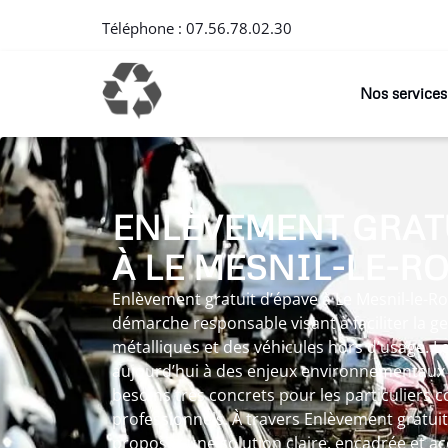
Téléphone :
07.56.78.02.30
Nos services
ENLÈVEMENT GRATU
À LE MESNIL-LE-RO
Enlèvement gratuit d’épave à Le Mesnil-le-Roi
démarche responsable visant à faciliter la g
métalliques et des véhicules hors d’usage. Le
aujourd’hui à des enjeux environnementaux 
besoins très concrets pour les particuliers
professionnels. À travers Enlèvement gratuit 
proposer une solution claire, encadrée et a