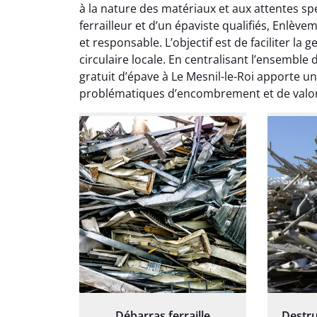
à la nature des matériaux et aux attentes spé
except
ferrailleur et d’un épaviste qualifiés, Enlèv
travaill
et responsable. L’objectif est de faciliter l
et prof
notre j
circulaire locale. En centralisant l’ensemble 
prêt p
gratuit d’épave à Le Mesnil-le-Roi apporte u
proj
problématiques d’encombrement et de valori
Débarras ferraille
Destru