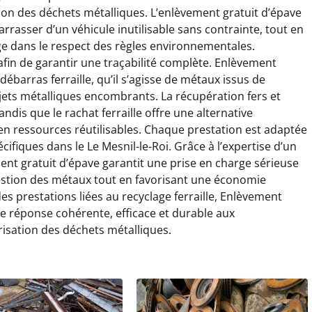
estion des déchets métalliques. L’enlèvement gratuit d’épave
rrasser d’un véhicule inutilisable sans contrainte, tout en
ge dans le respect des règles environnementales.
afin de garantir une traçabilité complète. Enlèvement
débarras ferraille, qu’il s’agisse de métaux issus de
jets métalliques encombrants. La récupération fers et
dis que le rachat ferraille offre une alternative
n ressources réutilisables. Chaque prestation est adaptée
cifiques dans le Le Mesnil-le-Roi. Grâce à l’expertise d’un
ement gratuit d’épave garantit une prise en charge sérieuse
a gestion des métaux tout en favorisant une économie
des prestations liées au recyclage ferraille, Enlèvement
ne réponse cohérente, efficace et durable aux
sation des déchets métalliques.