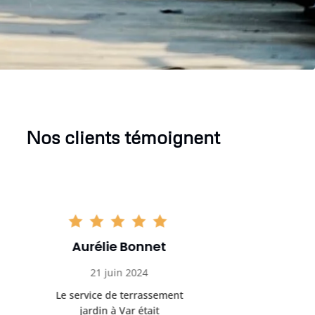
Nos clients témoignent
Aurélie Bonnet
Aurél
21 juin 2024
21 
Le service de terrassement
Le service
jardin à Var était
jardi