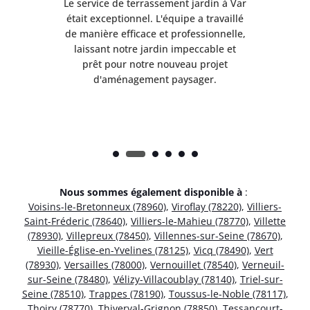
à Var
Le service de terrassement jardin à Var
Le s
illé
était exceptionnel. L'équipe a travaillé
éta
lle,
de manière efficace et professionnelle,
de 
et
laissant notre jardin impeccable et
l
t
prêt pour notre nouveau projet
d'aménagement paysager.
Nous sommes également disponible à
:
Voisins-le-Bretonneux (78960)
,
Viroflay (78220)
,
Villiers-
Saint-Fréderic (78640)
,
Villiers-le-Mahieu (78770)
,
Villette
(78930)
,
Villepreux (78450)
,
Villennes-sur-Seine (78670)
,
Vieille-Église-en-Yvelines (78125)
,
Vicq (78490)
,
Vert
(78930)
,
Versailles (78000)
,
Vernouillet (78540)
,
Verneuil-
sur-Seine (78480)
,
Vélizy-Villacoublay (78140)
,
Triel-sur-
Seine (78510)
,
Trappes (78190)
,
Toussus-le-Noble (78117)
,
Thoiry (78770)
,
Thiverval-Grignon (78850)
,
Tessancourt-