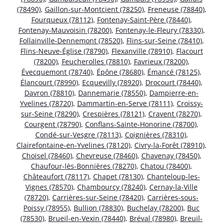
(78490)
,
Gaillon-sur-Montcient (78250)
,
Freneuse (78840)
,
Fourqueux (78112)
,
Fontenay-Saint-Père (78440)
,
Fontenay-Mauvoisin (78200)
,
Fontenay-le-Fleury (78330)
,
Follainville-Dennemont (78520)
,
Flins-sur-Seine (78410)
,
Flins-Neuve-Église (78790)
,
Flexanville (78910)
,
Flacourt
(78200)
,
Feucherolles (78810)
,
Favrieux (78200)
,
Évecquemont (78740)
,
Épône (78680)
,
Émancé (78125)
,
Élancourt (78990)
,
Ecquevilly (78920)
,
Drocourt (78440)
,
Davron (78810)
,
Dannemarie (78550)
,
Dampierre-en-
Yvelines (78720)
,
Dammartin-en-Serve (78111)
,
Croissy-
sur-Seine (78290)
,
Crespières (78121)
,
Cravent (78270)
,
Courgent (78790)
,
Conflans-Sainte-Honorine (78700)
,
Condé-sur-Vesgre (78113)
,
Coignières (78310)
,
Clairefontaine-en-Yvelines (78120)
,
Civry-la-Forêt (78910)
,
Choisel (78460)
,
Chevreuse (78460)
,
Chavenay (78450)
,
Chaufour-lès-Bonnières (78270)
,
Chatou (78400)
,
Châteaufort (78117)
,
Chapet (78130)
,
Chanteloup-les-
Vignes (78570)
,
Chambourcy (78240)
,
Cernay-la-Ville
(78720)
,
Carrières-sur-Seine (78420)
,
Carrières-sous-
Poissy (78955)
,
Bullion (78830)
,
Buchelay (78200)
,
Buc
(78530)
,
Brueil-en-Vexin (78440)
,
Bréval (78980)
,
Breuil-