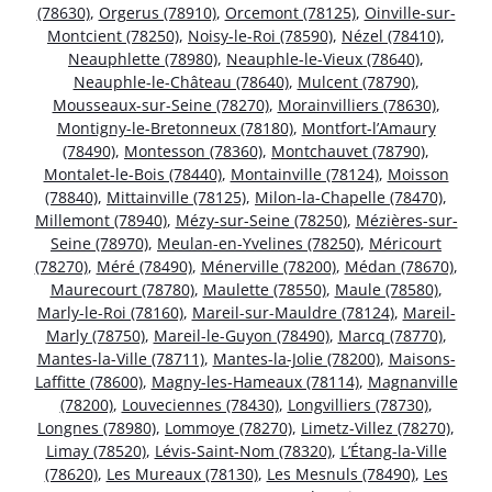
(78630)
,
Orgerus (78910)
,
Orcemont (78125)
,
Oinville-sur-
Montcient (78250)
,
Noisy-le-Roi (78590)
,
Nézel (78410)
,
Neauphlette (78980)
,
Neauphle-le-Vieux (78640)
,
Neauphle-le-Château (78640)
,
Mulcent (78790)
,
Mousseaux-sur-Seine (78270)
,
Morainvilliers (78630)
,
Montigny-le-Bretonneux (78180)
,
Montfort-l’Amaury
(78490)
,
Montesson (78360)
,
Montchauvet (78790)
,
Montalet-le-Bois (78440)
,
Montainville (78124)
,
Moisson
(78840)
,
Mittainville (78125)
,
Milon-la-Chapelle (78470)
,
Millemont (78940)
,
Mézy-sur-Seine (78250)
,
Mézières-sur-
Seine (78970)
,
Meulan-en-Yvelines (78250)
,
Méricourt
(78270)
,
Méré (78490)
,
Ménerville (78200)
,
Médan (78670)
,
Maurecourt (78780)
,
Maulette (78550)
,
Maule (78580)
,
Marly-le-Roi (78160)
,
Mareil-sur-Mauldre (78124)
,
Mareil-
Marly (78750)
,
Mareil-le-Guyon (78490)
,
Marcq (78770)
,
Mantes-la-Ville (78711)
,
Mantes-la-Jolie (78200)
,
Maisons-
Laffitte (78600)
,
Magny-les-Hameaux (78114)
,
Magnanville
(78200)
,
Louveciennes (78430)
,
Longvilliers (78730)
,
Longnes (78980)
,
Lommoye (78270)
,
Limetz-Villez (78270)
,
Limay (78520)
,
Lévis-Saint-Nom (78320)
,
L’Étang-la-Ville
(78620)
,
Les Mureaux (78130)
,
Les Mesnuls (78490)
,
Les