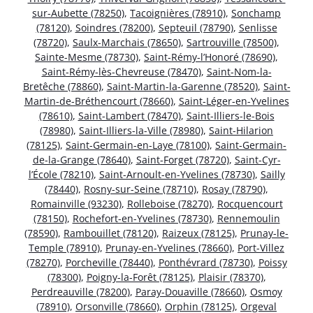
sur-Aubette (78250)
,
Tacoignières (78910)
,
Sonchamp
(78120)
,
Soindres (78200)
,
Septeuil (78790)
,
Senlisse
(78720)
,
Saulx-Marchais (78650)
,
Sartrouville (78500)
,
Sainte-Mesme (78730)
,
Saint-Rémy-l’Honoré (78690)
,
Saint-Rémy-lès-Chevreuse (78470)
,
Saint-Nom-la-
Bretêche (78860)
,
Saint-Martin-la-Garenne (78520)
,
Saint-
Martin-de-Bréthencourt (78660)
,
Saint-Léger-en-Yvelines
(78610)
,
Saint-Lambert (78470)
,
Saint-Illiers-le-Bois
(78980)
,
Saint-Illiers-la-Ville (78980)
,
Saint-Hilarion
(78125)
,
Saint-Germain-en-Laye (78100)
,
Saint-Germain-
de-la-Grange (78640)
,
Saint-Forget (78720)
,
Saint-Cyr-
l’École (78210)
,
Saint-Arnoult-en-Yvelines (78730)
,
Sailly
(78440)
,
Rosny-sur-Seine (78710)
,
Rosay (78790)
,
Romainville (93230)
,
Rolleboise (78270)
,
Rocquencourt
(78150)
,
Rochefort-en-Yvelines (78730)
,
Rennemoulin
(78590)
,
Rambouillet (78120)
,
Raizeux (78125)
,
Prunay-le-
Temple (78910)
,
Prunay-en-Yvelines (78660)
,
Port-Villez
(78270)
,
Porcheville (78440)
,
Ponthévrard (78730)
,
Poissy
(78300)
,
Poigny-la-Forêt (78125)
,
Plaisir (78370)
,
Perdreauville (78200)
,
Paray-Douaville (78660)
,
Osmoy
(78910)
,
Orsonville (78660)
,
Orphin (78125)
,
Orgeval