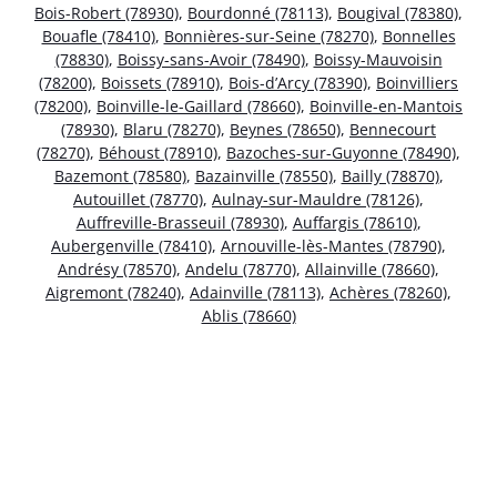
Bois-Robert (78930)
,
Bourdonné (78113)
,
Bougival (78380)
,
Bouafle (78410)
,
Bonnières-sur-Seine (78270)
,
Bonnelles
(78830)
,
Boissy-sans-Avoir (78490)
,
Boissy-Mauvoisin
(78200)
,
Boissets (78910)
,
Bois-d’Arcy (78390)
,
Boinvilliers
(78200)
,
Boinville-le-Gaillard (78660)
,
Boinville-en-Mantois
(78930)
,
Blaru (78270)
,
Beynes (78650)
,
Bennecourt
(78270)
,
Béhoust (78910)
,
Bazoches-sur-Guyonne (78490)
,
Bazemont (78580)
,
Bazainville (78550)
,
Bailly (78870)
,
Autouillet (78770)
,
Aulnay-sur-Mauldre (78126)
,
Auffreville-Brasseuil (78930)
,
Auffargis (78610)
,
Aubergenville (78410)
,
Arnouville-lès-Mantes (78790)
,
Andrésy (78570)
,
Andelu (78770)
,
Allainville (78660)
,
Aigremont (78240)
,
Adainville (78113)
,
Achères (78260)
,
Ablis (78660)