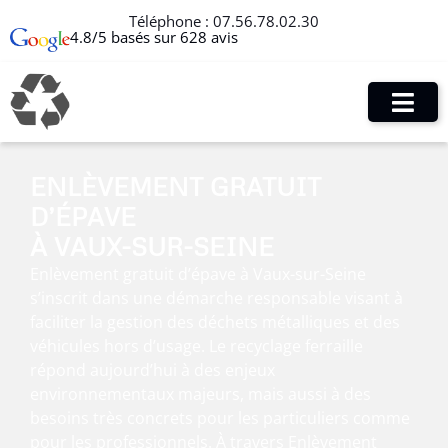
Téléphone :
07.56.78.02.30
4.8/5 basés sur 628 avis
ENLÈVEMENT GRATUIT
D’ÉPAVE
À VAUX-SUR-SEINE
Enlèvement gratuit d’épave à Vaux-sur-Seine
s’inscrit dans une démarche responsable visant à
faciliter la gestion des déchets métalliques et des
véhicules hors d’usage. Le recyclage ferraille
répond aujourd’hui à des enjeux
environnementaux majeurs, mais aussi à des
besoins très concrets pour les particuliers comme
pour les professionnels. À travers Enlèvement