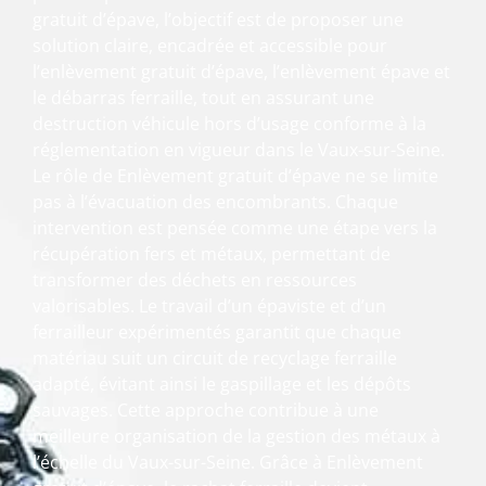
gratuit d’épave, l’objectif est de proposer une
solution claire, encadrée et accessible pour
l’enlèvement gratuit d’épave, l’enlèvement épave et
le débarras ferraille, tout en assurant une
destruction véhicule hors d’usage conforme à la
réglementation en vigueur dans le Vaux-sur-Seine.
Le rôle de Enlèvement gratuit d’épave ne se limite
pas à l’évacuation des encombrants. Chaque
intervention est pensée comme une étape vers la
récupération fers et métaux, permettant de
transformer des déchets en ressources
valorisables. Le travail d’un épaviste et d’un
ferrailleur expérimentés garantit que chaque
matériau suit un circuit de recyclage ferraille
adapté, évitant ainsi le gaspillage et les dépôts
sauvages. Cette approche contribue à une
meilleure organisation de la gestion des métaux à
l’échelle du Vaux-sur-Seine. Grâce à Enlèvement