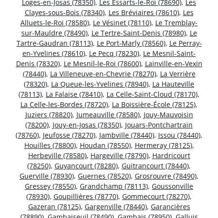
Loges-en-Josas (78350)
,
Les Essarts-le-Roi (78690)
,
Les
Clayes-sous-Bois (78340)
,
Les Bréviaires (78610)
,
Les
Alluets-le-Roi (78580)
,
Le Vésinet (78110)
,
Le Tremblay-
sur-Mauldre (78490)
,
Le Tertre-Saint-Denis (78980)
,
Le
Tartre-Gaudran (78113)
,
Le Port-Marly (78560)
,
Le Perray-
en-Yvelines (78610)
,
Le Pecq (78230)
,
Le Mesnil-Saint-
Denis (78320)
,
Le Mesnil-le-Roi (78600)
,
Lainville-en-Vexin
(78440)
,
La Villeneuve-en-Chevrie (78270)
,
La Verrière
(78320)
,
La Queue-les-Yvelines (78940)
,
La Hauteville
(78113)
,
La Falaise (78410)
,
La Celle-Saint-Cloud (78170)
,
La Celle-les-Bordes (78720)
,
La Boissière-École (78125)
,
Juziers (78820)
,
Jumeauville (78580)
,
Jouy-Mauvoisin
(78200)
,
Jouy-en-Josas (78350)
,
Jouars-Pontchartrain
(78760)
,
Jeufosse (78270)
,
Jambville (78440)
,
Issou (78440)
,
Houilles (78800)
,
Houdan (78550)
,
Hermeray (78125)
,
Herbeville (78580)
,
Hargeville (78790)
,
Hardricourt
(78250)
,
Guyancourt (78280)
,
Guitrancourt (78440)
,
Guerville (78930)
,
Guernes (78520)
,
Grosrouvre (78490)
,
Gressey (78550)
,
Grandchamp (78113)
,
Goussonville
(78930)
,
Goupillières (78770)
,
Gommecourt (78270)
,
Gazeran (78125)
,
Gargenville (78440)
,
Garancières
(78890)
,
Gambaiseuil (78490)
,
Gambais (78950)
,
Galluis