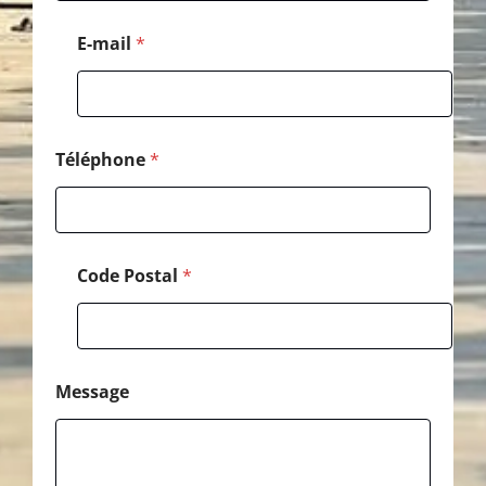
h
o
E-mail
*
n
e
*
E
-
m
Téléphone
*
a
i
l
Code Postal
*
Message