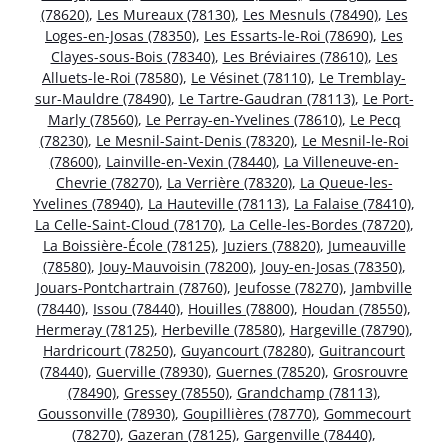
(78620)
,
Les Mureaux (78130)
,
Les Mesnuls (78490)
,
Les
Loges-en-Josas (78350)
,
Les Essarts-le-Roi (78690)
,
Les
Clayes-sous-Bois (78340)
,
Les Bréviaires (78610)
,
Les
Alluets-le-Roi (78580)
,
Le Vésinet (78110)
,
Le Tremblay-
sur-Mauldre (78490)
,
Le Tartre-Gaudran (78113)
,
Le Port-
Marly (78560)
,
Le Perray-en-Yvelines (78610)
,
Le Pecq
(78230)
,
Le Mesnil-Saint-Denis (78320)
,
Le Mesnil-le-Roi
(78600)
,
Lainville-en-Vexin (78440)
,
La Villeneuve-en-
Chevrie (78270)
,
La Verrière (78320)
,
La Queue-les-
Yvelines (78940)
,
La Hauteville (78113)
,
La Falaise (78410)
,
La Celle-Saint-Cloud (78170)
,
La Celle-les-Bordes (78720)
,
La Boissière-École (78125)
,
Juziers (78820)
,
Jumeauville
(78580)
,
Jouy-Mauvoisin (78200)
,
Jouy-en-Josas (78350)
,
Jouars-Pontchartrain (78760)
,
Jeufosse (78270)
,
Jambville
(78440)
,
Issou (78440)
,
Houilles (78800)
,
Houdan (78550)
,
Hermeray (78125)
,
Herbeville (78580)
,
Hargeville (78790)
,
Hardricourt (78250)
,
Guyancourt (78280)
,
Guitrancourt
(78440)
,
Guerville (78930)
,
Guernes (78520)
,
Grosrouvre
(78490)
,
Gressey (78550)
,
Grandchamp (78113)
,
Goussonville (78930)
,
Goupillières (78770)
,
Gommecourt
(78270)
,
Gazeran (78125)
,
Gargenville (78440)
,