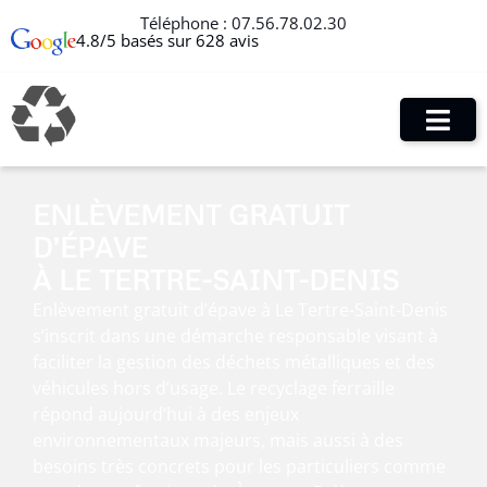
Téléphone :
07.56.78.02.30
4.8/5 basés sur 628 avis
ENLÈVEMENT GRATUIT
D’ÉPAVE
À LE TERTRE-SAINT-DENIS
Enlèvement gratuit d’épave à Le Tertre-Saint-Denis
s’inscrit dans une démarche responsable visant à
faciliter la gestion des déchets métalliques et des
véhicules hors d’usage. Le recyclage ferraille
répond aujourd’hui à des enjeux
environnementaux majeurs, mais aussi à des
besoins très concrets pour les particuliers comme