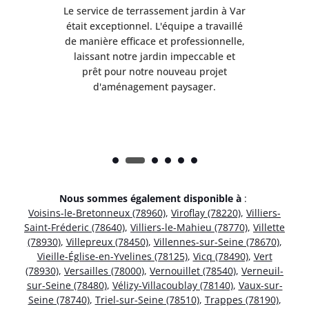
à Var
Le service de terrassement jardin à Var
Le s
illé
était exceptionnel. L'équipe a travaillé
éta
lle,
de manière efficace et professionnelle,
de 
et
laissant notre jardin impeccable et
l
t
prêt pour notre nouveau projet
d'aménagement paysager.
Nous sommes également disponible à
:
Voisins-le-Bretonneux (78960)
,
Viroflay (78220)
,
Villiers-
Saint-Fréderic (78640)
,
Villiers-le-Mahieu (78770)
,
Villette
(78930)
,
Villepreux (78450)
,
Villennes-sur-Seine (78670)
,
Vieille-Église-en-Yvelines (78125)
,
Vicq (78490)
,
Vert
(78930)
,
Versailles (78000)
,
Vernouillet (78540)
,
Verneuil-
sur-Seine (78480)
,
Vélizy-Villacoublay (78140)
,
Vaux-sur-
Seine (78740)
,
Triel-sur-Seine (78510)
,
Trappes (78190)
,