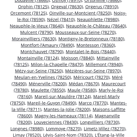
Douaville (78660)
,
Osmoy (78910)
,
Orsonville (78660)
,
Orphin (78125)
,
Orgeval (78630)
,
Orgerus (78910)
,
Orcemont (78125)
,
Oinville-sur-Montcient (78250)
,
Noisy-
le-Roi (78590)
,
Nézel (78410)
,
Neauphlette (78980)
,
Neauphle-le-Vieux (78640)
,
Neauphle-le-Château (78640)
,
Mulcent (78790)
,
Mousseaux-sur-Seine (78270)
,
Morainvilliers (78630)
,
Montigny-le-Bretonneux (78180)
,
Montfort-l’Amaury (78490)
,
Montesson (78360)
,
Montchauvet (78790)
,
Montalet-le-Bois (78440)
,
Montainville (78124)
,
Moisson (78840)
,
Mittainville
(78125)
,
Milon-la-Chapelle (78470)
,
Millemont (78940)
,
Mézy-sur-Seine (78250)
,
Mézières-sur-Seine (78970)
,
Meulan-en-Yvelines (78250)
,
Méricourt (78270)
,
Méré
(78490)
,
Ménerville (78200)
,
Médan (78670)
,
Maurecourt
(78780)
,
Maulette (78550)
,
Maule (78580)
,
Marly-le-Roi
(78160)
,
Mareil-sur-Mauldre (78124)
,
Mareil-Marly
(78750)
,
Mareil-le-Guyon (78490)
,
Marcq (78770)
,
Mantes-
la-Ville (78711)
,
Mantes-la-Jolie (78200)
,
Maisons-Laffitte
(78600)
,
Magny-les-Hameaux (78114)
,
Magnanville
(78200)
,
Louveciennes (78430)
,
Longvilliers (78730)
,
Longnes (78980)
,
Lommoye (78270)
,
Limetz-Villez (78270)
,
Limay (78520)
,
Lévis-Saint-Nom (78320)
,
L’Étang-la-Ville