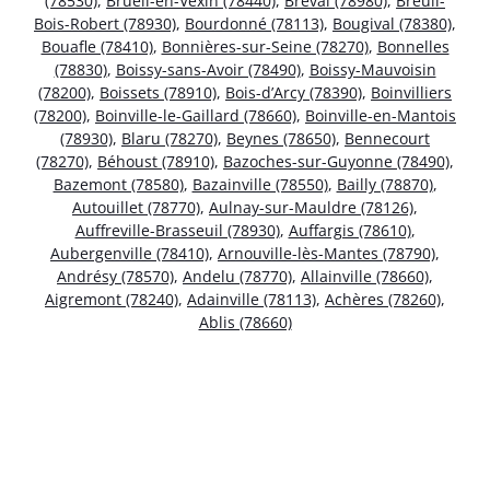
(78530)
,
Brueil-en-Vexin (78440)
,
Bréval (78980)
,
Breuil-
Bois-Robert (78930)
,
Bourdonné (78113)
,
Bougival (78380)
,
Bouafle (78410)
,
Bonnières-sur-Seine (78270)
,
Bonnelles
(78830)
,
Boissy-sans-Avoir (78490)
,
Boissy-Mauvoisin
(78200)
,
Boissets (78910)
,
Bois-d’Arcy (78390)
,
Boinvilliers
(78200)
,
Boinville-le-Gaillard (78660)
,
Boinville-en-Mantois
(78930)
,
Blaru (78270)
,
Beynes (78650)
,
Bennecourt
(78270)
,
Béhoust (78910)
,
Bazoches-sur-Guyonne (78490)
,
Bazemont (78580)
,
Bazainville (78550)
,
Bailly (78870)
,
Autouillet (78770)
,
Aulnay-sur-Mauldre (78126)
,
Auffreville-Brasseuil (78930)
,
Auffargis (78610)
,
Aubergenville (78410)
,
Arnouville-lès-Mantes (78790)
,
Andrésy (78570)
,
Andelu (78770)
,
Allainville (78660)
,
Aigremont (78240)
,
Adainville (78113)
,
Achères (78260)
,
Ablis (78660)