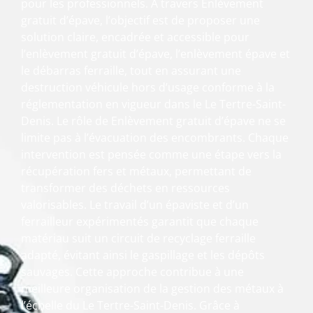
pour les professionnels. À travers Enlèvement
gratuit d’épave, l’objectif est de proposer une
solution claire, encadrée et accessible pour
l’enlèvement gratuit d’épave, l’enlèvement épave et
le débarras ferraille, tout en assurant une
destruction véhicule hors d’usage conforme à la
réglementation en vigueur dans le Le Tertre-Saint-
Denis. Le rôle de Enlèvement gratuit d’épave ne se
limite pas à l’évacuation des encombrants. Chaque
intervention est pensée comme une étape vers la
récupération fers et métaux, permettant de
transformer des déchets en ressources
valorisables. Le travail d’un épaviste et d’un
ferrailleur expérimentés garantit que chaque
matériau suit un circuit de recyclage ferraille
adapté, évitant ainsi le gaspillage et les dépôts
sauvages. Cette approche contribue à une
meilleure organisation de la gestion des métaux à
l’échelle du Le Tertre-Saint-Denis. Grâce à