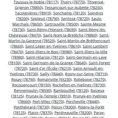
Toussus-le-Noble (78117)
,
Thoiry (78770)
,
Thiverval-
Grignon (78850)
,
Tessancourt-sur-Aubette (78250)
,
Tacoignières (78910)
,
Sonchamp (78120)
,
Soindres
(78200)
,
Septeuil (78790)
,
Senlisse (78720)
,
Saulx-
Marchais (78650)
,
Sartrouville (78500)
,
Sainte-Mesme
(78730)
,
Saint-Rémy-l’Honoré (78690)
,
Saint-Rémy-lès-
Chevreuse (78470)
,
Saint-Nom-la-Bretêche (78860)
,
Saint-
Martin-la-Garenne (78520)
,
Saint-Martin-de-Bréthencourt
(78660)
,
Saint-Léger-en-Yvelines (78610)
,
Saint-Lambert
(78470)
,
Saint-Illiers-le-Bois (78980)
,
Saint-Illiers-la-Ville
(78980)
,
Saint-Hilarion (78125)
,
Saint-Germain-en-Laye
(78100)
,
Saint-Germain-de-la-Grange (78640)
,
Saint-Forget
(78720)
,
Saint-Cyr-l’École (78210)
,
Saint-Arnoult-en-
Yvelines (78730)
,
Sailly (78440)
,
Rosny-sur-Seine (78710)
,
Rosay (78790)
,
Romainville (93230)
,
Rolleboise (78270)
,
Rocquencourt (78150)
,
Rochefort-en-Yvelines (78730)
,
Rennemoulin (78590)
,
Rambouillet (78120)
,
Raizeux
(78125)
,
Prunay-le-Temple (78910)
,
Prunay-en-Yvelines
(78660)
,
Port-Villez (78270)
,
Porcheville (78440)
,
Ponthévrard (78730)
,
Poissy (78300)
,
Poigny-la-Forêt
(78125)
,
Plaisir (78370)
,
Perdreauville (78200)
,
Paray-