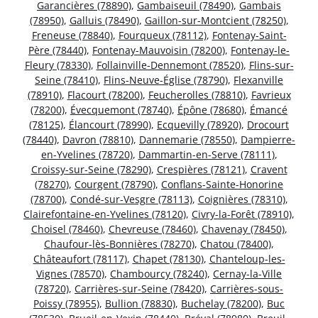
Garancières (78890)
,
Gambaiseuil (78490)
,
Gambais
(78950)
,
Galluis (78490)
,
Gaillon-sur-Montcient (78250)
,
Freneuse (78840)
,
Fourqueux (78112)
,
Fontenay-Saint-
Père (78440)
,
Fontenay-Mauvoisin (78200)
,
Fontenay-le-
Fleury (78330)
,
Follainville-Dennemont (78520)
,
Flins-sur-
Seine (78410)
,
Flins-Neuve-Église (78790)
,
Flexanville
(78910)
,
Flacourt (78200)
,
Feucherolles (78810)
,
Favrieux
(78200)
,
Évecquemont (78740)
,
Épône (78680)
,
Émancé
(78125)
,
Élancourt (78990)
,
Ecquevilly (78920)
,
Drocourt
(78440)
,
Davron (78810)
,
Dannemarie (78550)
,
Dampierre-
en-Yvelines (78720)
,
Dammartin-en-Serve (78111)
,
Croissy-sur-Seine (78290)
,
Crespières (78121)
,
Cravent
(78270)
,
Courgent (78790)
,
Conflans-Sainte-Honorine
(78700)
,
Condé-sur-Vesgre (78113)
,
Coignières (78310)
,
Clairefontaine-en-Yvelines (78120)
,
Civry-la-Forêt (78910)
,
Choisel (78460)
,
Chevreuse (78460)
,
Chavenay (78450)
,
Chaufour-lès-Bonnières (78270)
,
Chatou (78400)
,
Châteaufort (78117)
,
Chapet (78130)
,
Chanteloup-les-
Vignes (78570)
,
Chambourcy (78240)
,
Cernay-la-Ville
(78720)
,
Carrières-sur-Seine (78420)
,
Carrières-sous-
Poissy (78955)
,
Bullion (78830)
,
Buchelay (78200)
,
Buc