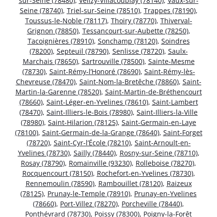
sur-Seine (78480)
,
Vélizy-Villacoublay (78140)
,
Vaux-sur-
Seine (78740)
,
Triel-sur-Seine (78510)
,
Trappes (78190)
,
Toussus-le-Noble (78117)
,
Thoiry (78770)
,
Thiverval-
Grignon (78850)
,
Tessancourt-sur-Aubette (78250)
,
Tacoignières (78910)
,
Sonchamp (78120)
,
Soindres
(78200)
,
Septeuil (78790)
,
Senlisse (78720)
,
Saulx-
Marchais (78650)
,
Sartrouville (78500)
,
Sainte-Mesme
(78730)
,
Saint-Rémy-l’Honoré (78690)
,
Saint-Rémy-lès-
Chevreuse (78470)
,
Saint-Nom-la-Bretêche (78860)
,
Saint-
Martin-la-Garenne (78520)
,
Saint-Martin-de-Bréthencourt
(78660)
,
Saint-Léger-en-Yvelines (78610)
,
Saint-Lambert
(78470)
,
Saint-Illiers-le-Bois (78980)
,
Saint-Illiers-la-Ville
(78980)
,
Saint-Hilarion (78125)
,
Saint-Germain-en-Laye
(78100)
,
Saint-Germain-de-la-Grange (78640)
,
Saint-Forget
(78720)
,
Saint-Cyr-l’École (78210)
,
Saint-Arnoult-en-
Yvelines (78730)
,
Sailly (78440)
,
Rosny-sur-Seine (78710)
,
Rosay (78790)
,
Romainville (93230)
,
Rolleboise (78270)
,
Rocquencourt (78150)
,
Rochefort-en-Yvelines (78730)
,
Rennemoulin (78590)
,
Rambouillet (78120)
,
Raizeux
(78125)
,
Prunay-le-Temple (78910)
,
Prunay-en-Yvelines
(78660)
,
Port-Villez (78270)
,
Porcheville (78440)
,
Ponthévrard (78730)
,
Poissy (78300)
,
Poigny-la-Forêt