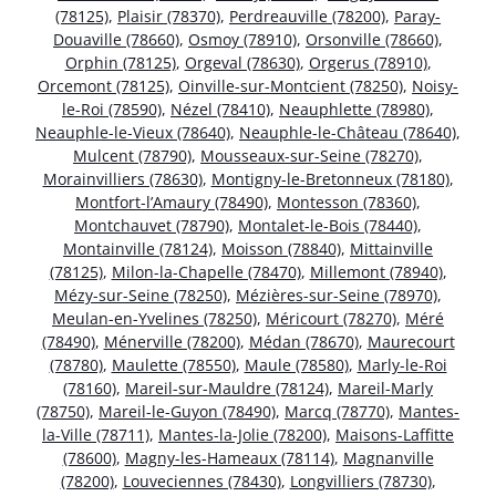
(78125)
,
Plaisir (78370)
,
Perdreauville (78200)
,
Paray-
Douaville (78660)
,
Osmoy (78910)
,
Orsonville (78660)
,
Orphin (78125)
,
Orgeval (78630)
,
Orgerus (78910)
,
Orcemont (78125)
,
Oinville-sur-Montcient (78250)
,
Noisy-
le-Roi (78590)
,
Nézel (78410)
,
Neauphlette (78980)
,
Neauphle-le-Vieux (78640)
,
Neauphle-le-Château (78640)
,
Mulcent (78790)
,
Mousseaux-sur-Seine (78270)
,
Morainvilliers (78630)
,
Montigny-le-Bretonneux (78180)
,
Montfort-l’Amaury (78490)
,
Montesson (78360)
,
Montchauvet (78790)
,
Montalet-le-Bois (78440)
,
Montainville (78124)
,
Moisson (78840)
,
Mittainville
(78125)
,
Milon-la-Chapelle (78470)
,
Millemont (78940)
,
Mézy-sur-Seine (78250)
,
Mézières-sur-Seine (78970)
,
Meulan-en-Yvelines (78250)
,
Méricourt (78270)
,
Méré
(78490)
,
Ménerville (78200)
,
Médan (78670)
,
Maurecourt
(78780)
,
Maulette (78550)
,
Maule (78580)
,
Marly-le-Roi
(78160)
,
Mareil-sur-Mauldre (78124)
,
Mareil-Marly
(78750)
,
Mareil-le-Guyon (78490)
,
Marcq (78770)
,
Mantes-
la-Ville (78711)
,
Mantes-la-Jolie (78200)
,
Maisons-Laffitte
(78600)
,
Magny-les-Hameaux (78114)
,
Magnanville
(78200)
,
Louveciennes (78430)
,
Longvilliers (78730)
,