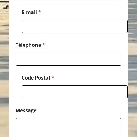
a
i
E-mail
*
l
Téléphone
*
Code Postal
*
Message