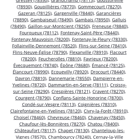
Gressey (78550)
,
Grandchamp (78113)
,
Goussonville
(78930)
,
Goupillières (78770)
,
Gommecourt (78270)
,
Gazeran (78125)
,
Gargenville (78440)
,
Garancières
(78890)
,
Gambaiseuil (78490)
,
Gambais (78950)
,
Galluis
(78490)
,
Gaillon-sur-Montcient (78250)
,
Freneuse (78840)
,
Fourqueux (78112)
,
Fontenay-Saint-Père (78440)
,
Fontenay-Mauvoisin (78200)
,
Fontenay-le-Fleury (78330)
,
Follainville-Dennemont (78520)
,
Flins-sur-Seine (78410)
,
Flins-Neuve-Église (78790)
,
Flexanville (78910)
,
Flacourt
(78200)
,
Feucherolles (78810)
,
Favrieux (78200)
,
Évecquemont (78740)
,
Épône (78680)
,
Émancé (78125)
,
Élancourt (78990)
,
Ecquevilly (78920)
,
Drocourt (78440)
,
Davron (78810)
,
Dannemarie (78550)
,
Dampierre-en-
Yvelines (78720)
,
Dammartin-en-Serve (78111)
,
Croissy-
sur-Seine (78290)
,
Crespières (78121)
,
Cravent (78270)
,
Courgent (78790)
,
Conflans-Sainte-Honorine (78700)
,
Condé-sur-Vesgre (78113)
,
Coignières (78310)
,
Clairefontaine-en-Yvelines (78120)
,
Civry-la-Forêt (78910)
,
Choisel (78460)
,
Chevreuse (78460)
,
Chavenay (78450)
,
Chaufour-lès-Bonnières (78270)
,
Chatou (78400)
,
Châteaufort (78117)
,
Chapet (78130)
,
Chanteloup-les-
Vignes (78570)
,
Chambourcy (78240)
,
Cernay-la-Ville