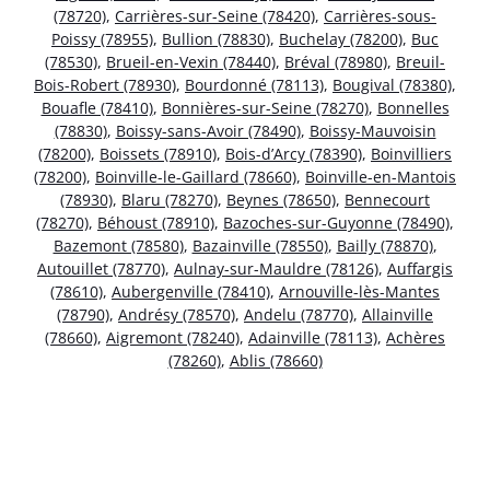
(78720)
,
Carrières-sur-Seine (78420)
,
Carrières-sous-
Poissy (78955)
,
Bullion (78830)
,
Buchelay (78200)
,
Buc
(78530)
,
Brueil-en-Vexin (78440)
,
Bréval (78980)
,
Breuil-
Bois-Robert (78930)
,
Bourdonné (78113)
,
Bougival (78380)
,
Bouafle (78410)
,
Bonnières-sur-Seine (78270)
,
Bonnelles
(78830)
,
Boissy-sans-Avoir (78490)
,
Boissy-Mauvoisin
(78200)
,
Boissets (78910)
,
Bois-d’Arcy (78390)
,
Boinvilliers
(78200)
,
Boinville-le-Gaillard (78660)
,
Boinville-en-Mantois
(78930)
,
Blaru (78270)
,
Beynes (78650)
,
Bennecourt
(78270)
,
Béhoust (78910)
,
Bazoches-sur-Guyonne (78490)
,
Bazemont (78580)
,
Bazainville (78550)
,
Bailly (78870)
,
Autouillet (78770)
,
Aulnay-sur-Mauldre (78126)
,
Auffargis
(78610)
,
Aubergenville (78410)
,
Arnouville-lès-Mantes
(78790)
,
Andrésy (78570)
,
Andelu (78770)
,
Allainville
(78660)
,
Aigremont (78240)
,
Adainville (78113)
,
Achères
(78260)
,
Ablis (78660)