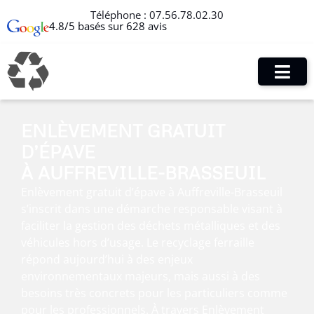
Téléphone :
07.56.78.02.30
4.8/5 basés sur 628 avis
ENLÈVEMENT GRATUIT
D’ÉPAVE
À AUFFREVILLE-BRASSEUIL
Enlèvement gratuit d’épave à Auffreville-Brasseuil
s’inscrit dans une démarche responsable visant à
faciliter la gestion des déchets métalliques et des
véhicules hors d’usage. Le recyclage ferraille
répond aujourd’hui à des enjeux
environnementaux majeurs, mais aussi à des
besoins très concrets pour les particuliers comme
pour les professionnels. À travers Enlèvement