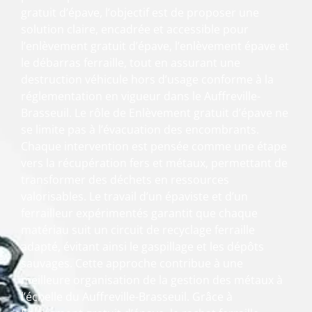
gratuit d’épave, l’objectif est de proposer une
solution claire, encadrée et accessible pour
l’enlèvement gratuit d’épave, l’enlèvement épave et
le débarras ferraille, tout en assurant une
destruction véhicule hors d’usage conforme à la
réglementation en vigueur dans le Auffreville-
Brasseuil. Le rôle de Enlèvement gratuit d’épave ne
se limite pas à l’évacuation des encombrants.
Chaque intervention est pensée comme une étape
vers la récupération fers et métaux, permettant de
transformer des déchets en ressources
valorisables. Le travail d’un épaviste et d’un
ferrailleur expérimentés garantit que chaque
matériau suit un circuit de recyclage ferraille
adapté, évitant ainsi le gaspillage et les dépôts
sauvages. Cette approche contribue à une
meilleure organisation de la gestion des métaux à
l’échelle du Auffreville-Brasseuil. Grâce à