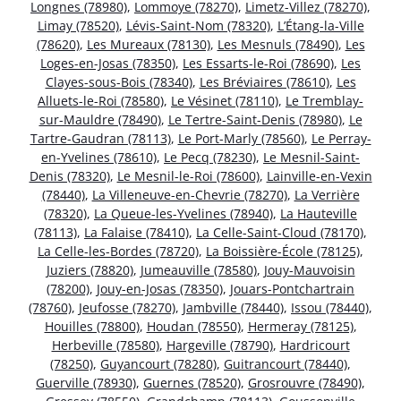
Longnes (78980)
,
Lommoye (78270)
,
Limetz-Villez (78270)
,
Limay (78520)
,
Lévis-Saint-Nom (78320)
,
L’Étang-la-Ville
(78620)
,
Les Mureaux (78130)
,
Les Mesnuls (78490)
,
Les
Loges-en-Josas (78350)
,
Les Essarts-le-Roi (78690)
,
Les
Clayes-sous-Bois (78340)
,
Les Bréviaires (78610)
,
Les
Alluets-le-Roi (78580)
,
Le Vésinet (78110)
,
Le Tremblay-
sur-Mauldre (78490)
,
Le Tertre-Saint-Denis (78980)
,
Le
Tartre-Gaudran (78113)
,
Le Port-Marly (78560)
,
Le Perray-
en-Yvelines (78610)
,
Le Pecq (78230)
,
Le Mesnil-Saint-
Denis (78320)
,
Le Mesnil-le-Roi (78600)
,
Lainville-en-Vexin
(78440)
,
La Villeneuve-en-Chevrie (78270)
,
La Verrière
(78320)
,
La Queue-les-Yvelines (78940)
,
La Hauteville
(78113)
,
La Falaise (78410)
,
La Celle-Saint-Cloud (78170)
,
La Celle-les-Bordes (78720)
,
La Boissière-École (78125)
,
Juziers (78820)
,
Jumeauville (78580)
,
Jouy-Mauvoisin
(78200)
,
Jouy-en-Josas (78350)
,
Jouars-Pontchartrain
(78760)
,
Jeufosse (78270)
,
Jambville (78440)
,
Issou (78440)
,
Houilles (78800)
,
Houdan (78550)
,
Hermeray (78125)
,
Herbeville (78580)
,
Hargeville (78790)
,
Hardricourt
(78250)
,
Guyancourt (78280)
,
Guitrancourt (78440)
,
Guerville (78930)
,
Guernes (78520)
,
Grosrouvre (78490)
,