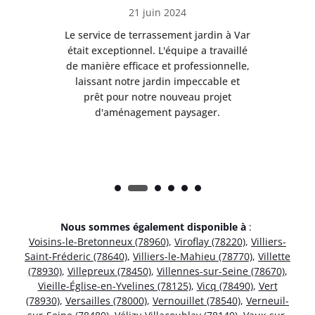
21 juin 2024
à Var
Le service de terrassement jardin à Var
Le s
illé
était exceptionnel. L'équipe a travaillé
éta
lle,
de manière efficace et professionnelle,
de 
et
laissant notre jardin impeccable et
l
t
prêt pour notre nouveau projet
d'aménagement paysager.
Nous sommes également disponible à
:
Voisins-le-Bretonneux (78960)
,
Viroflay (78220)
,
Villiers-
Saint-Fréderic (78640)
,
Villiers-le-Mahieu (78770)
,
Villette
(78930)
,
Villepreux (78450)
,
Villennes-sur-Seine (78670)
,
Vieille-Église-en-Yvelines (78125)
,
Vicq (78490)
,
Vert
(78930)
,
Versailles (78000)
,
Vernouillet (78540)
,
Verneuil-