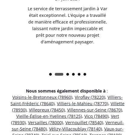
à Var
Le service de terrassement jardin à Var
Le s
illé
était exceptionnel. L'équipe a travaillé
éta
lle,
de manière efficace et professionnelle,
de 
et
laissant notre jardin impeccable et
l
t
prêt pour notre nouveau projet
d'aménagement paysager.
Nous sommes également disponible à
:
Voisins-le-Bretonneux (78960)
,
Viroflay (78220)
,
Villiers-
Saint-Fréderic (78640)
,
Villiers-le-Mahieu (78770)
,
Villette
(78930)
,
Villepreux (78450)
,
Villennes-sur-Seine (78670)
,
Vieille-Église-en-Yvelines (78125)
,
Vicq (78490)
,
Vert
(78930)
,
Versailles (78000)
,
Vernouillet (78540)
,
Verneuil-
sur-Seine (78480)
,
Vélizy-Villacoublay (78140)
,
Vaux-sur-