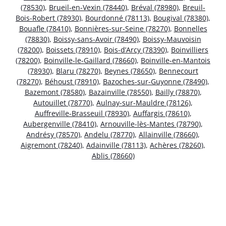
(78530)
,
Brueil-en-Vexin (78440)
,
Bréval (78980)
,
Breuil-
Bois-Robert (78930)
,
Bourdonné (78113)
,
Bougival (78380)
,
Bouafle (78410)
,
Bonnières-sur-Seine (78270)
,
Bonnelles
(78830)
,
Boissy-sans-Avoir (78490)
,
Boissy-Mauvoisin
(78200)
,
Boissets (78910)
,
Bois-d’Arcy (78390)
,
Boinvilliers
(78200)
,
Boinville-le-Gaillard (78660)
,
Boinville-en-Mantois
(78930)
,
Blaru (78270)
,
Beynes (78650)
,
Bennecourt
(78270)
,
Béhoust (78910)
,
Bazoches-sur-Guyonne (78490)
,
Bazemont (78580)
,
Bazainville (78550)
,
Bailly (78870)
,
Autouillet (78770)
,
Aulnay-sur-Mauldre (78126)
,
Auffreville-Brasseuil (78930)
,
Auffargis (78610)
,
Aubergenville (78410)
,
Arnouville-lès-Mantes (78790)
,
Andrésy (78570)
,
Andelu (78770)
,
Allainville (78660)
,
Aigremont (78240)
,
Adainville (78113)
,
Achères (78260)
,
Ablis (78660)