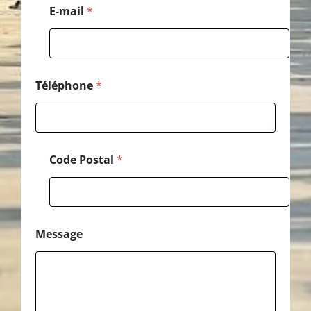
h
E-mail
*
o
n
e
P
o
s
Téléphone
*
t
a
l
Code Postal
*
Message