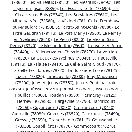
(78620)
,
Les Mureaux (78130)
,
Les Mesnuls (78490)
,
Les
Loges-en-Josas (78350)
,
Les Essarts-le-Roi (78690)
,
Les
Clayes-sous-Bois (78340)
,
Les Bréviaires (78610)
,
Les
Alluets-le-Roi (78580)
,
Le Vésinet (78110)
,
Le Tremblay-
sur-Mauldre (78490)
,
Le Tertre-Saint-Denis (78980)
,
Le
Tartre-Gaudran (78113)
,
Le Port-Marly (78560)
,
Le Perray-
en-Yvelines (78610)
,
Le Pecq (78230)
,
Le Mesnil-Saint-
Denis (78320)
,
Le Mesnil-le-Roi (78600)
,
Lainville-en-Vexin
(78440)
,
La Villeneuve-en-Chevrie (78270)
,
La Verrière
(78320)
,
La Queue-les-Yvelines (78940)
,
La Hauteville
(78113)
,
La Falaise (78410)
,
La Celle-Saint-Cloud (78170)
,
La Celle-les-Bordes (78720)
,
La Boissière-École (78125)
,
Juziers (78820)
,
Jumeauville (78580)
,
Jouy-Mauvoisin
(78200)
,
Jouy-en-Josas (78350)
,
Jouars-Pontchartrain
(78760)
,
Jeufosse (78270)
,
Jambville (78440)
,
Issou (78440)
,
Houilles (78800)
,
Houdan (78550)
,
Hermeray (78125)
,
Herbeville (78580)
,
Hargeville (78790)
,
Hardricourt
(78250)
,
Guyancourt (78280)
,
Guitrancourt (78440)
,
Guerville (78930)
,
Guernes (78520)
,
Grosrouvre (78490)
,
Gressey (78550)
,
Grandchamp (78113)
,
Goussonville
(78930)
,
Goupillières (78770)
,
Gommecourt (78270)
,