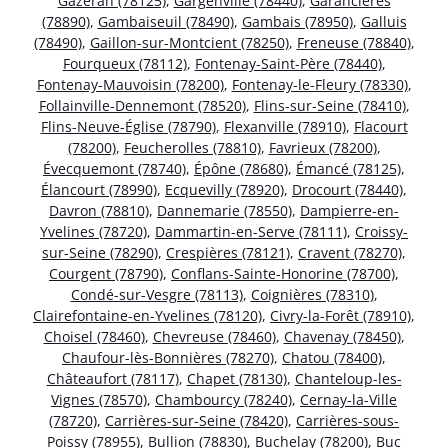
Gazeran (78125)
,
Gargenville (78440)
,
Garancières
(78890)
,
Gambaiseuil (78490)
,
Gambais (78950)
,
Galluis
(78490)
,
Gaillon-sur-Montcient (78250)
,
Freneuse (78840)
,
Fourqueux (78112)
,
Fontenay-Saint-Père (78440)
,
Fontenay-Mauvoisin (78200)
,
Fontenay-le-Fleury (78330)
,
Follainville-Dennemont (78520)
,
Flins-sur-Seine (78410)
,
Flins-Neuve-Église (78790)
,
Flexanville (78910)
,
Flacourt
(78200)
,
Feucherolles (78810)
,
Favrieux (78200)
,
Évecquemont (78740)
,
Épône (78680)
,
Émancé (78125)
,
Élancourt (78990)
,
Ecquevilly (78920)
,
Drocourt (78440)
,
Davron (78810)
,
Dannemarie (78550)
,
Dampierre-en-
Yvelines (78720)
,
Dammartin-en-Serve (78111)
,
Croissy-
sur-Seine (78290)
,
Crespières (78121)
,
Cravent (78270)
,
Courgent (78790)
,
Conflans-Sainte-Honorine (78700)
,
Condé-sur-Vesgre (78113)
,
Coignières (78310)
,
Clairefontaine-en-Yvelines (78120)
,
Civry-la-Forêt (78910)
,
Choisel (78460)
,
Chevreuse (78460)
,
Chavenay (78450)
,
Chaufour-lès-Bonnières (78270)
,
Chatou (78400)
,
Châteaufort (78117)
,
Chapet (78130)
,
Chanteloup-les-
Vignes (78570)
,
Chambourcy (78240)
,
Cernay-la-Ville
(78720)
,
Carrières-sur-Seine (78420)
,
Carrières-sous-
Poissy (78955)
,
Bullion (78830)
,
Buchelay (78200)
,
Buc