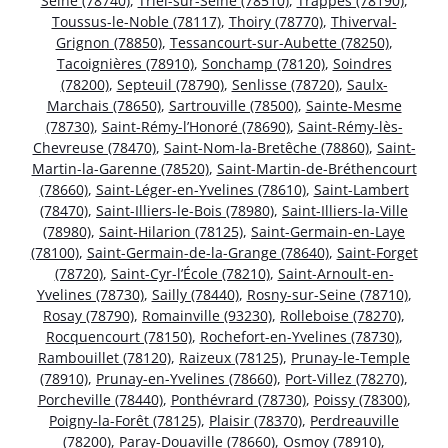
Seine (78740)
,
Triel-sur-Seine (78510)
,
Trappes (78190)
,
Toussus-le-Noble (78117)
,
Thoiry (78770)
,
Thiverval-
Grignon (78850)
,
Tessancourt-sur-Aubette (78250)
,
Tacoignières (78910)
,
Sonchamp (78120)
,
Soindres
(78200)
,
Septeuil (78790)
,
Senlisse (78720)
,
Saulx-
Marchais (78650)
,
Sartrouville (78500)
,
Sainte-Mesme
(78730)
,
Saint-Rémy-l’Honoré (78690)
,
Saint-Rémy-lès-
Chevreuse (78470)
,
Saint-Nom-la-Bretêche (78860)
,
Saint-
Martin-la-Garenne (78520)
,
Saint-Martin-de-Bréthencourt
(78660)
,
Saint-Léger-en-Yvelines (78610)
,
Saint-Lambert
(78470)
,
Saint-Illiers-le-Bois (78980)
,
Saint-Illiers-la-Ville
(78980)
,
Saint-Hilarion (78125)
,
Saint-Germain-en-Laye
(78100)
,
Saint-Germain-de-la-Grange (78640)
,
Saint-Forget
(78720)
,
Saint-Cyr-l’École (78210)
,
Saint-Arnoult-en-
Yvelines (78730)
,
Sailly (78440)
,
Rosny-sur-Seine (78710)
,
Rosay (78790)
,
Romainville (93230)
,
Rolleboise (78270)
,
Rocquencourt (78150)
,
Rochefort-en-Yvelines (78730)
,
Rambouillet (78120)
,
Raizeux (78125)
,
Prunay-le-Temple
(78910)
,
Prunay-en-Yvelines (78660)
,
Port-Villez (78270)
,
Porcheville (78440)
,
Ponthévrard (78730)
,
Poissy (78300)
,
Poigny-la-Forêt (78125)
,
Plaisir (78370)
,
Perdreauville
(78200)
,
Paray-Douaville (78660)
,
Osmoy (78910)
,