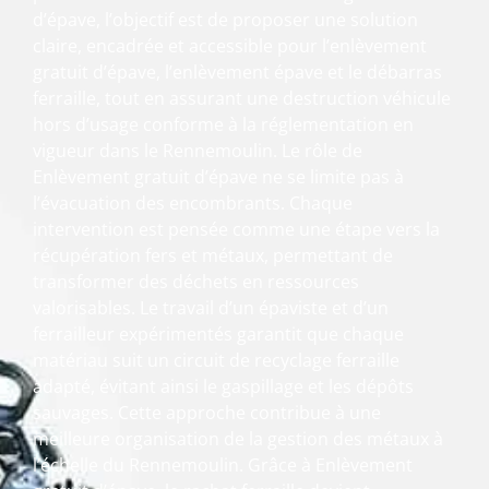
d’épave, l’objectif est de proposer une solution
claire, encadrée et accessible pour l’enlèvement
gratuit d’épave, l’enlèvement épave et le débarras
ferraille, tout en assurant une destruction véhicule
hors d’usage conforme à la réglementation en
vigueur dans le Rennemoulin. Le rôle de
Enlèvement gratuit d’épave ne se limite pas à
l’évacuation des encombrants. Chaque
intervention est pensée comme une étape vers la
récupération fers et métaux, permettant de
transformer des déchets en ressources
valorisables. Le travail d’un épaviste et d’un
ferrailleur expérimentés garantit que chaque
matériau suit un circuit de recyclage ferraille
adapté, évitant ainsi le gaspillage et les dépôts
sauvages. Cette approche contribue à une
meilleure organisation de la gestion des métaux à
l’échelle du Rennemoulin. Grâce à Enlèvement