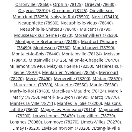
Orsonville (78660)
,
Orphin (78125)
,
Orgeval (78630)
,
Orgerus (78910)
,
Orcemont (78125)
,
Oinville-sur-
Montcient (78250)
,
Noisy-le-Roi (78590)
,
Nézel (78410)
,
Neauphlette (78980)
,
Neauphle-le-Vieux (78640)
,
Neauphle-le-Château (78640)
,
Mulcent (78790)
,
Mousseaux-sur-Seine (78270)
,
Morainvilliers (78630)
,
Montigny-le-Bretonneux (78180)
,
Montfort-l’Amaury
(78490)
,
Montesson (78360)
,
Montchauvet (78790)
,
Montalet-le-Bois (78440)
,
Montainville (78124)
,
Moisson
(78840)
,
Mittainville (78125)
,
Milon-la-Chapelle (78470)
,
Millemont (78940)
,
Mézy-sur-Seine (78250)
,
Mézières-sur-
Seine (78970)
,
Meulan-en-Yvelines (78250)
,
Méricourt
(78270)
,
Méré (78490)
,
Ménerville (78200)
,
Médan (78670)
,
Maurecourt (78780)
,
Maulette (78550)
,
Maule (78580)
,
Marly-le-Roi (78160)
,
Mareil-sur-Mauldre (78124)
,
Mareil-
Marly (78750)
,
Mareil-le-Guyon (78490)
,
Marcq (78770)
,
Mantes-la-Ville (78711)
,
Mantes-la-Jolie (78200)
,
Maisons-
Laffitte (78600)
,
Magny-les-Hameaux (78114)
,
Magnanville
(78200)
,
Louveciennes (78430)
,
Longvilliers (78730)
,
Longnes (78980)
,
Lommoye (78270)
,
Limetz-Villez (78270)
,
Limay (78520)
,
Lévis-Saint-Nom (78320)
,
L’Étang-la-Ville