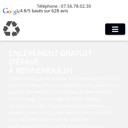
Téléphone :
07.56.78.02.30
4.8/5 basés sur 628 avis
ENLÈVEMENT GRATUIT
D’ÉPAVE
À RENNEMOULIN
Enlèvement gratuit d’épave à Rennemoulin s’inscrit
dans une démarche responsable visant à faciliter la
gestion des déchets métalliques et des véhicules
hors d’usage. Le recyclage ferraille répond
aujourd’hui à des enjeux environnementaux
majeurs, mais aussi à des besoins très concrets
pour les particuliers comme pour les
professionnels. À travers Enlèvement gratuit