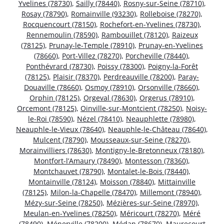
Yvelines (78730)
,
Sailly (78440)
,
Rosny-sur-Seine (78710)
,
Rosay (78790)
,
Romainville (93230)
,
Rolleboise (78270)
,
Rocquencourt (78150)
,
Rochefort-en-Yvelines (78730)
,
Rennemoulin (78590)
,
Rambouillet (78120)
,
Raizeux
(78125)
,
Prunay-le-Temple (78910)
,
Prunay-en-Yvelines
(78660)
,
Port-Villez (78270)
,
Porcheville (78440)
,
Ponthévrard (78730)
,
Poissy (78300)
,
Poigny-la-Forêt
(78125)
,
Plaisir (78370)
,
Perdreauville (78200)
,
Paray-
Douaville (78660)
,
Osmoy (78910)
,
Orsonville (78660)
,
Orphin (78125)
,
Orgeval (78630)
,
Orgerus (78910)
,
Orcemont (78125)
,
Oinville-sur-Montcient (78250)
,
Noisy-
le-Roi (78590)
,
Nézel (78410)
,
Neauphlette (78980)
,
Neauphle-le-Vieux (78640)
,
Neauphle-le-Château (78640)
,
Mulcent (78790)
,
Mousseaux-sur-Seine (78270)
,
Morainvilliers (78630)
,
Montigny-le-Bretonneux (78180)
,
Montfort-l’Amaury (78490)
,
Montesson (78360)
,
Montchauvet (78790)
,
Montalet-le-Bois (78440)
,
Montainville (78124)
,
Moisson (78840)
,
Mittainville
(78125)
,
Milon-la-Chapelle (78470)
,
Millemont (78940)
,
Mézy-sur-Seine (78250)
,
Mézières-sur-Seine (78970)
,
Meulan-en-Yvelines (78250)
,
Méricourt (78270)
,
Méré
(78490)
,
Ménerville (78200)
,
Médan (78670)
,
Maurecourt