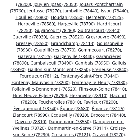
(78200)
,
Jouy-en-Josas (78350)
,
Jouars-Pontchartrain
(78760)
,
Jeufosse (78270)
,
Jambville (78440)
,
Issou (78440)
,
Houilles (78800)
,
Houdan (78550)
,
Hermeray (78125)
,
Herbeville (78580)
,
Hargeville (78790)
,
Hardricourt
(78250)
,
Guyancourt (78280)
,
Guitrancourt (78440)
,
Guerville (78930)
,
Guernes (78520)
,
Grosrouvre (78490)
,
Gressey (78550)
,
Grandchamp (78113)
,
Goussonville
(78930)
,
Goupillières (78770)
,
Gommecourt (78270)
,
Gazeran (78125)
,
Gargenville (78440)
,
Garancières
(78890)
,
Gambaiseuil (78490)
,
Gambais (78950)
,
Galluis
(78490)
,
Gaillon-sur-Montcient (78250)
,
Freneuse (78840)
,
Fourqueux (78112)
,
Fontenay-Saint-Père (78440)
,
Fontenay-Mauvoisin (78200)
,
Fontenay-le-Fleury (78330)
,
Follainville-Dennemont (78520)
,
Flins-sur-Seine (78410)
,
Flins-Neuve-Église (78790)
,
Flexanville (78910)
,
Flacourt
(78200)
,
Feucherolles (78810)
,
Favrieux (78200)
,
Évecquemont (78740)
,
Épône (78680)
,
Émancé (78125)
,
Élancourt (78990)
,
Ecquevilly (78920)
,
Drocourt (78440)
,
Davron (78810)
,
Dannemarie (78550)
,
Dampierre-en-
Yvelines (78720)
,
Dammartin-en-Serve (78111)
,
Croissy-
sur-Seine (78290)
,
Crespières (78121)
,
Cravent (78270)
,