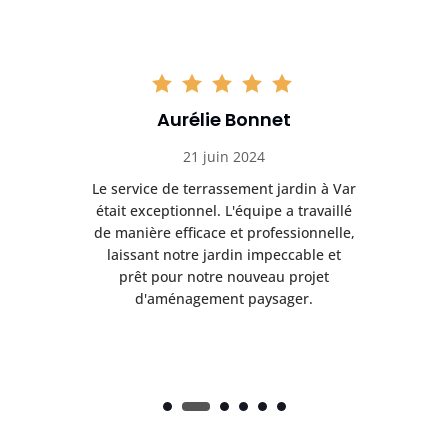
Aurélie Bonnet
21 juin 2024
à Var
Le service de terrassement jardin à Var
Le s
illé
était exceptionnel. L'équipe a travaillé
éta
lle,
de manière efficace et professionnelle,
de 
et
laissant notre jardin impeccable et
l
t
prêt pour notre nouveau projet
d'aménagement paysager.