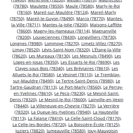
(78780)
,
Maulette (78550)
,
Maule (78580)
,
Marly-le-Roi
(78160)
,
Mareil-sur-Mauldre (78124)
,
Mareil-Marly
(78750)
,
Mareil-le-Guyon (78490)
,
Marcq (78770)
,
Mantes-
la-Ville (78711)
,
Mantes-la-Jolie (78200)
,
Maisons-Laffitte
(78600)
,
Magny-les-Hameaux (78114)
,
Magnanville
(78200)
,
Louveciennes (78430)
,
Longvilliers (78730)
,
Longnes (78980)
,
Lommoye (78270)
,
Limetz-Villez (78270)
,
Limay (78520)
,
Lévis-Saint-Nom (78320)
,
L’Étang-la-Ville
(78620)
,
Les Mureaux (78130)
,
Les Mesnuls (78490)
,
Les
Loges-en-Josas (78350)
,
Les Essarts-le-Roi (78690)
,
Les
Clayes-sous-Bois (78340)
,
Les Bréviaires (78610)
,
Les
Alluets-le-Roi (78580)
,
Le Vésinet (78110)
,
Le Tremblay-
sur-Mauldre (78490)
,
Le Tertre-Saint-Denis (78980)
,
Le
Tartre-Gaudran (78113)
,
Le Port-Marly (78560)
,
Le Perray-
en-Yvelines (78610)
,
Le Pecq (78230)
,
Le Mesnil-Saint-
Denis (78320)
,
Le Mesnil-le-Roi (78600)
,
Lainville-en-Vexin
(78440)
,
La Villeneuve-en-Chevrie (78270)
,
La Verrière
(78320)
,
La Queue-les-Yvelines (78940)
,
La Hauteville
(78113)
,
La Falaise (78410)
,
La Celle-Saint-Cloud (78170)
,
La Celle-les-Bordes (78720)
,
La Boissière-École (78125)
,
Juziers (78820)
,
Jumeauville (78580)
,
Jouy-Mauvoisin