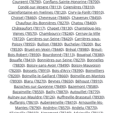
Courgent (78790)
,
Conflans-Sainte-Honorine (78700)
,
Condé-sur-Vesgre (78113)
,
Coignières (78310)
,
Clairefontaine-en-Yvelines (78120)
,
Civry-la-Forêt (78910)
,
Choisel (78460)
,
Chevreuse (78460)
,
Chavenay (78450)
,
Chaufour-lès-Bonnières (78270)
,
Chatou (78400)
,
Châteaufort (78117)
,
Chapet (78130)
,
Chanteloup-les-
Vignes (78570)
,
Chambourcy (78240)
,
Cernay-la-Ville
(78720)
,
Carrières-sur-Seine (78420)
,
Carrières-sous-
Poissy (78955)
,
Bullion (78830)
,
Buchelay (78200)
,
Buc
(78530)
,
Brueil-en-Vexin (78440)
,
Bréval (78980)
,
Breuil-
Bois-Robert (78930)
,
Bourdonné (78113)
,
Bougival (78380)
,
Bouafle (78410)
,
Bonnières-sur-Seine (78270)
,
Bonnelles
(78830)
,
Boissy-sans-Avoir (78490)
,
Boissy-Mauvoisin
(78200)
,
Boissets (78910)
,
Bois-d’Arcy (78390)
,
Boinvilliers
(78200)
,
Boinville-le-Gaillard (78660)
,
Boinville-en-Mantois
(78930)
,
Blaru (78270)
,
Beynes (78650)
,
Béhoust (78910)
,
Bazoches-sur-Guyonne (78490)
,
Bazemont (78580)
,
Bazainville (78550)
,
Bailly (78870)
,
Autouillet (78770)
,
Aulnay-sur-Mauldre (78126)
,
Auffreville-Brasseuil (78930)
,
Auffargis (78610)
,
Aubergenville (78410)
,
Arnouville-lès-
Mantes (78790)
,
Andrésy (78570)
,
Andelu (78770)
,
Allainville (78660)
,
Aigremont (78240)
,
Adainville (78113)
,