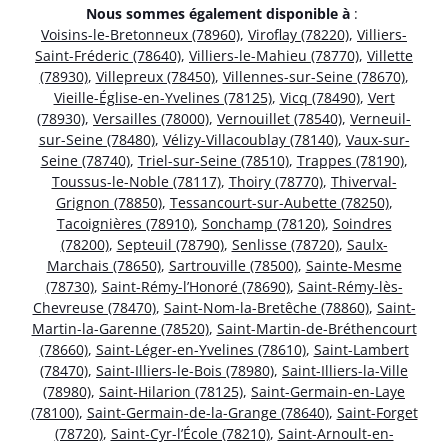
Nous sommes également disponible à
:
Voisins-le-Bretonneux (78960)
,
Viroflay (78220)
,
Villiers-
Saint-Fréderic (78640)
,
Villiers-le-Mahieu (78770)
,
Villette
(78930)
,
Villepreux (78450)
,
Villennes-sur-Seine (78670)
,
Vieille-Église-en-Yvelines (78125)
,
Vicq (78490)
,
Vert
(78930)
,
Versailles (78000)
,
Vernouillet (78540)
,
Verneuil-
sur-Seine (78480)
,
Vélizy-Villacoublay (78140)
,
Vaux-sur-
Seine (78740)
,
Triel-sur-Seine (78510)
,
Trappes (78190)
,
Toussus-le-Noble (78117)
,
Thoiry (78770)
,
Thiverval-
Grignon (78850)
,
Tessancourt-sur-Aubette (78250)
,
Tacoignières (78910)
,
Sonchamp (78120)
,
Soindres
(78200)
,
Septeuil (78790)
,
Senlisse (78720)
,
Saulx-
Marchais (78650)
,
Sartrouville (78500)
,
Sainte-Mesme
(78730)
,
Saint-Rémy-l’Honoré (78690)
,
Saint-Rémy-lès-
Chevreuse (78470)
,
Saint-Nom-la-Bretêche (78860)
,
Saint-
Martin-la-Garenne (78520)
,
Saint-Martin-de-Bréthencourt
(78660)
,
Saint-Léger-en-Yvelines (78610)
,
Saint-Lambert
(78470)
,
Saint-Illiers-le-Bois (78980)
,
Saint-Illiers-la-Ville
(78980)
,
Saint-Hilarion (78125)
,
Saint-Germain-en-Laye
(78100)
,
Saint-Germain-de-la-Grange (78640)
,
Saint-Forget
(78720)
,
Saint-Cyr-l’École (78210)
,
Saint-Arnoult-en-