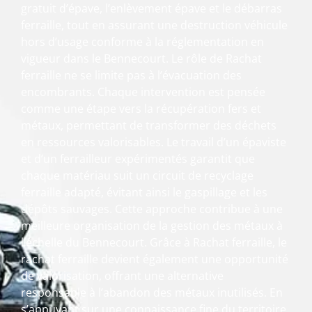
gratuit d’épave, l’enlèvement épave et le débarras
ferraille, tout en assurant une destruction véhicule
hors d’usage conforme à la réglementation en
vigueur dans le Bennecourt. Le rôle de Rachat
ferraille ne se limite pas à l’évacuation des
encombrants. Chaque intervention est pensée
comme une étape vers la récupération fers et
métaux, permettant de transformer des déchets
en ressources valorisables. Le travail d’un épaviste
et d’un ferrailleur expérimentés garantit que
chaque matériau suit un circuit de recyclage
ferraille adapté, évitant ainsi le gaspillage et les
dépôts sauvages. Cette approche contribue à une
meilleure organisation de la gestion des métaux à
l’échelle du Bennecourt. Grâce à Rachat ferraille, le
rachat ferraille devient également une opportunité
de valorisation, offrant une alternative
responsable à l’abandon des métaux inutilisés. En
s’appuyant sur une connaissance fine du territoire,