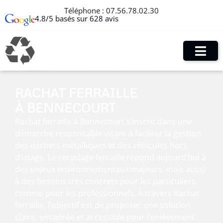
Téléphone :
07.56.78.02.30
4.8/5 basés sur 628 avis
RACHAT FERRAILLE
À BENNECOURT
Rachat ferraille à Bennecourt s’inscrit dans une
démarche responsable visant à faciliter la gestion
des déchets métalliques et des véhicules hors
d’usage. Le recyclage ferraille répond aujourd’hui à
des enjeux environnementaux majeurs, mais aussi
à des besoins très concrets pour les particuliers
comme pour les professionnels. À travers Rachat
ferraille, l’objectif est de proposer une solution
claire, encadrée et accessible pour l’enlèvement