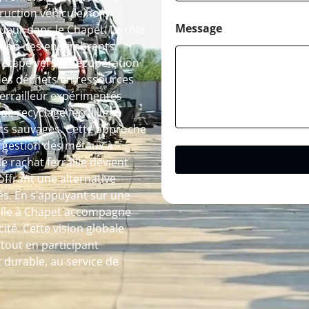
truction véhicule hors
Message
ueur dans le Chapet. Le rôle
uation des encombrants.
étape vers la récupération
des déchets en ressources
 ferrailleur expérimentés
de recyclage ferraille
pôts sauvages. Cette approche
a gestion des métaux à
le rachat ferraille devient
ffrant une alternative
és. En s’appuyant sur une
aille à Chapet accompagne
ité. Cette vision globale
out en participant
 durable, au service de