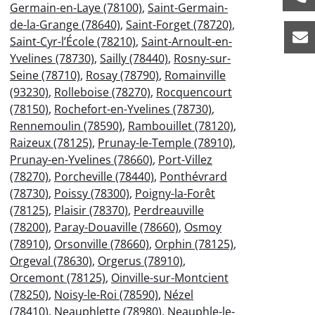
Germain-en-Laye (78100)
,
Saint-Germain-
de-la-Grange (78640)
,
Saint-Forget (78720)
,
Saint-Cyr-l’École (78210)
,
Saint-Arnoult-en-
Yvelines (78730)
,
Sailly (78440)
,
Rosny-sur-
Seine (78710)
,
Rosay (78790)
,
Romainville
(93230)
,
Rolleboise (78270)
,
Rocquencourt
(78150)
,
Rochefort-en-Yvelines (78730)
,
Rennemoulin (78590)
,
Rambouillet (78120)
,
Raizeux (78125)
,
Prunay-le-Temple (78910)
,
Prunay-en-Yvelines (78660)
,
Port-Villez
(78270)
,
Porcheville (78440)
,
Ponthévrard
(78730)
,
Poissy (78300)
,
Poigny-la-Forêt
(78125)
,
Plaisir (78370)
,
Perdreauville
(78200)
,
Paray-Douaville (78660)
,
Osmoy
(78910)
,
Orsonville (78660)
,
Orphin (78125)
,
Orgeval (78630)
,
Orgerus (78910)
,
Orcemont (78125)
,
Oinville-sur-Montcient
(78250)
,
Noisy-le-Roi (78590)
,
Nézel
(78410)
,
Neauphlette (78980)
,
Neauphle-le-