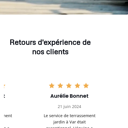
Retours d'expérience de
nos clients
Aurélie Bonnet
Aurél
21 juin 2024
21 
Le service de terrassement
Le service
jardin à Var était
jardi