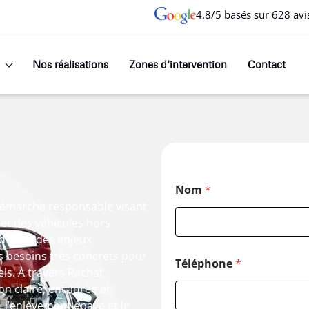
4.8/5 basés sur 628 avi
Nos réalisations
Zones d’intervention
Contact
Nom
*
 démarche responsable visant
 et des véhicules hors
d’hui à des enjeux
 besoins très concrets pour
Téléphone
*
ls. À travers Rachat
ion claire, encadrée et
, l’enlèvement épave et le