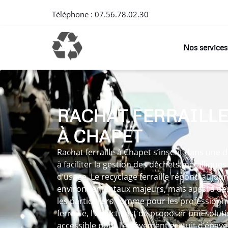
Téléphone :
07.56.78.02.30
Nos services
RACHAT FERRAILLE
À CHAPET
Rachat ferraille à Chapet s’inscrit dans une
à faciliter la gestion des déchets métalliques
d’usage. Le recyclage ferraille répond aujour
environnementaux majeurs, mais aussi à des
les particuliers comme pour les professionne
ferraille, l’objectif est de proposer une solut
accessible pour l’enlèvement gratuit d’épave