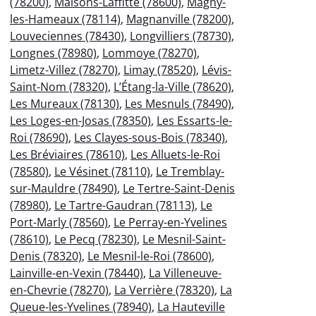
(78200)
,
Maisons-Laffitte (78600)
,
Magny-
les-Hameaux (78114)
,
Magnanville (78200)
,
Louveciennes (78430)
,
Longvilliers (78730)
,
Longnes (78980)
,
Lommoye (78270)
,
Limetz-Villez (78270)
,
Limay (78520)
,
Lévis-
Saint-Nom (78320)
,
L’Étang-la-Ville (78620)
,
Les Mureaux (78130)
,
Les Mesnuls (78490)
,
Les Loges-en-Josas (78350)
,
Les Essarts-le-
Roi (78690)
,
Les Clayes-sous-Bois (78340)
,
Les Bréviaires (78610)
,
Les Alluets-le-Roi
(78580)
,
Le Vésinet (78110)
,
Le Tremblay-
sur-Mauldre (78490)
,
Le Tertre-Saint-Denis
(78980)
,
Le Tartre-Gaudran (78113)
,
Le
Port-Marly (78560)
,
Le Perray-en-Yvelines
(78610)
,
Le Pecq (78230)
,
Le Mesnil-Saint-
Denis (78320)
,
Le Mesnil-le-Roi (78600)
,
Lainville-en-Vexin (78440)
,
La Villeneuve-
en-Chevrie (78270)
,
La Verrière (78320)
,
La
Queue-les-Yvelines (78940)
,
La Hauteville