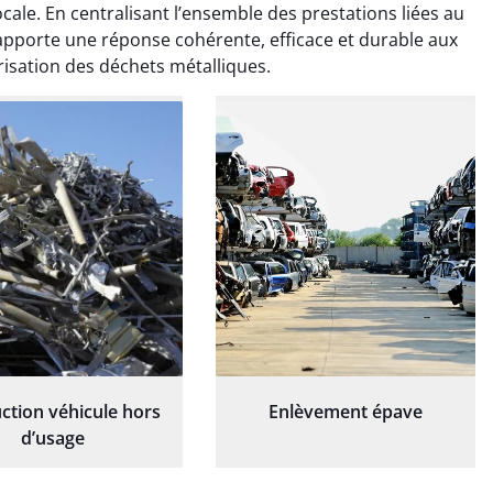
ionnel. L'équipe a
exceptionnel. L'équipe a
cale. En centralisant l’ensemble des prestations liées au
é de manière efficace
travaillé de manière efficace
t apporte une réponse cohérente, efficace et durable aux
essionnelle, laissant
et professionnelle, laissant
sation des déchets métalliques.
ardin impeccable et
notre jardin impeccable et
our notre nouveau
prêt pour notre nouveau
et d'aménagement
projet d'aménagement
paysager.
paysager.
ction véhicule hors
Enlèvement épave
d’usage