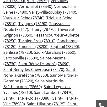
Vicq (78490)
,
Vert (78930)
,
Versailles
(78000)
,
Vernouillet (78540)
,
Verneuil-sur-
Seine (78480)
,
Vélizy-Villacoublay (78140)
,
Vaux-sur-Seine (78740)
,
Triel-sur-Seine
(78510)
,
Trappes (78190)
,
Toussus-le-
Noble (78117)
,
Thoiry (78770)
,
Thiverval-
Grignon (78850)
,
Tessancourt-sur-Aubette
(78250)
,
Tacoignières (78910)
,
Sonchamp
(78120)
,
Soindres (78200)
,
Septeuil (78790)
,
Senlisse (78720)
,
Saulx-Marchais (78650)
,
Sartrouville (78500)
,
Sainte-Mesme
(78730)
,
Saint-Rémy-l’Honoré (78690)
,
Saint-Rémy-lès-Chevreuse (78470)
,
Saint-
Nom-la-Bretêche (78860)
,
Saint-Martin-la-
Garenne (78520)
,
Saint-Martin-de-
Bréthencourt (78660)
,
Saint-Léger-en-
Yvelines (78610)
,
Saint-Lambert (78470)
,
Saint-Illiers-le-Bois (78980)
,
Saint-Illiers-la-
Ville (78980)
,
Saint-Hilarion (78125)
,
Saint-