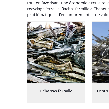
except
tout en favorisant une économie circulaire lo
travaill
recyclage ferraille, Rachat ferraille à Chape
et prof
problématiques d’encombrement et de valori
notre j
prêt p
proj
Débarras ferraille
Destru