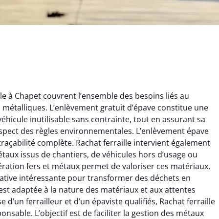
le à Chapet couvrent l’ensemble des besoins liés au
ts métalliques. L’enlèvement gratuit d’épave constitue une
éhicule inutilisable sans contrainte, tout en assurant sa
espect des règles environnementales. L’enlèvement épave
traçabilité complète. Rachat ferraille intervient également
 métaux issus de chantiers, de véhicules hors d’usage ou
rélie Bonnet
Aurélie Bonnet
ration fers et métaux permet de valoriser ces matériaux,
ernative intéressante pour transformer des déchets en
21 juin 2024
21 juin 2024
est adaptée à la nature des matériaux et aux attentes
ice de terrassement
Le service de terrassement
 d’un ferrailleur et d’un épaviste qualifiés, Rachat ferraille
rdin à Var était
jardin à Var était
onsable. L’objectif est de faciliter la gestion des métaux