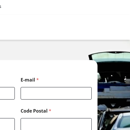
s
*
E-mail
*
E
-
m
a
i
l
Code Postal
*
M
e
s