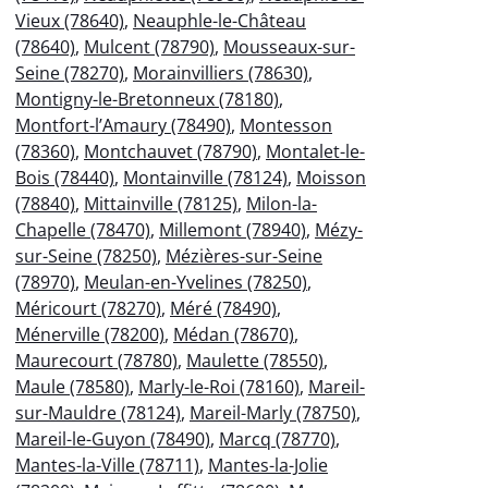
Vieux (78640)
,
Neauphle-le-Château
(78640)
,
Mulcent (78790)
,
Mousseaux-sur-
Seine (78270)
,
Morainvilliers (78630)
,
Montigny-le-Bretonneux (78180)
,
Montfort-l’Amaury (78490)
,
Montesson
(78360)
,
Montchauvet (78790)
,
Montalet-le-
Bois (78440)
,
Montainville (78124)
,
Moisson
(78840)
,
Mittainville (78125)
,
Milon-la-
Chapelle (78470)
,
Millemont (78940)
,
Mézy-
sur-Seine (78250)
,
Mézières-sur-Seine
(78970)
,
Meulan-en-Yvelines (78250)
,
Méricourt (78270)
,
Méré (78490)
,
Ménerville (78200)
,
Médan (78670)
,
Maurecourt (78780)
,
Maulette (78550)
,
Maule (78580)
,
Marly-le-Roi (78160)
,
Mareil-
sur-Mauldre (78124)
,
Mareil-Marly (78750)
,
Mareil-le-Guyon (78490)
,
Marcq (78770)
,
Mantes-la-Ville (78711)
,
Mantes-la-Jolie