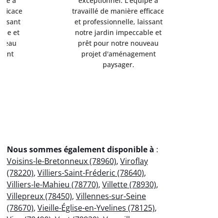
exceptionnel. L'équipe a
exception
travaillé de manière efficace
travaillé d
et professionnelle, laissant
et professi
notre jardin impeccable et
notre jard
prêt pour notre nouveau
prêt pou
projet d'aménagement
projet 
paysager.
p
Nous sommes également disponible à
:
Voisins-le-Bretonneux (78960)
,
Viroflay
(78220)
,
Villiers-Saint-Fréderic (78640)
,
Villiers-le-Mahieu (78770)
,
Villette (78930)
,
Villepreux (78450)
,
Villennes-sur-Seine
(78670)
,
Vieille-Église-en-Yvelines (78125)
,