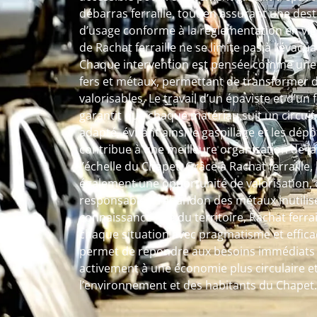
débarras ferraille, tout en assurant une des
d’usage conforme à la réglementation en vig
de Rachat ferraille ne se limite pas à l’évac
Chaque intervention est pensée comme une 
fers et métaux, permettant de transformer 
valorisables. Le travail d’un épaviste et d’un
garantit que chaque matériau suit un circuit 
adapté, évitant ainsi le gaspillage et les dé
contribue à une meilleure organisation de l
l’échelle du Chapet. Grâce à Rachat ferraille, 
également une opportunité de valorisation, o
responsable à l’abandon des métaux inutilis
connaissance fine du territoire, Rachat ferr
chaque situation avec pragmatisme et efficac
permet de répondre aux besoins immédiats t
activement à une économie plus circulaire et
l’environnement et des habitants du Chapet.