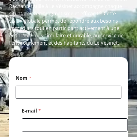
Rachat ferraille à Le Vésinet accompagne chaque
situation avec pragmatisme et efficacité. Cette
vision globale permet de répondre aux besoins
immédiats tout en participant activement à une
économie plus circulaire et durable, au service de
l’environnement et des habitants du Le Vésinet.
*
Nom
*
*
*
E-mail
*