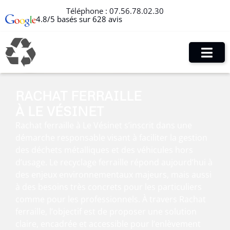
Téléphone :
07.56.78.02.30
4.8/5 basés sur 628 avis
RACHAT FERRAILLE
À LE VÉSINET
Rachat ferraille à Le Vésinet s’inscrit dans une
démarche responsable visant à faciliter la gestion
des déchets métalliques et des véhicules hors
d’usage. Le recyclage ferraille répond aujourd’hui à
des enjeux environnementaux majeurs, mais aussi
à des besoins très concrets pour les particuliers
comme pour les professionnels. À travers Rachat
ferraille, l’objectif est de proposer une solution
claire, encadrée et accessible pour l’enlèvement