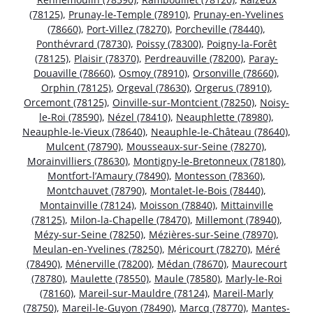
(78125)
,
Prunay-le-Temple (78910)
,
Prunay-en-Yvelines
(78660)
,
Port-Villez (78270)
,
Porcheville (78440)
,
Ponthévrard (78730)
,
Poissy (78300)
,
Poigny-la-Forêt
(78125)
,
Plaisir (78370)
,
Perdreauville (78200)
,
Paray-
Douaville (78660)
,
Osmoy (78910)
,
Orsonville (78660)
,
Orphin (78125)
,
Orgeval (78630)
,
Orgerus (78910)
,
Orcemont (78125)
,
Oinville-sur-Montcient (78250)
,
Noisy-
le-Roi (78590)
,
Nézel (78410)
,
Neauphlette (78980)
,
Neauphle-le-Vieux (78640)
,
Neauphle-le-Château (78640)
,
Mulcent (78790)
,
Mousseaux-sur-Seine (78270)
,
Morainvilliers (78630)
,
Montigny-le-Bretonneux (78180)
,
Montfort-l’Amaury (78490)
,
Montesson (78360)
,
Montchauvet (78790)
,
Montalet-le-Bois (78440)
,
Montainville (78124)
,
Moisson (78840)
,
Mittainville
(78125)
,
Milon-la-Chapelle (78470)
,
Millemont (78940)
,
Mézy-sur-Seine (78250)
,
Mézières-sur-Seine (78970)
,
Meulan-en-Yvelines (78250)
,
Méricourt (78270)
,
Méré
(78490)
,
Ménerville (78200)
,
Médan (78670)
,
Maurecourt
(78780)
,
Maulette (78550)
,
Maule (78580)
,
Marly-le-Roi
(78160)
,
Mareil-sur-Mauldre (78124)
,
Mareil-Marly
(78750)
,
Mareil-le-Guyon (78490)
,
Marcq (78770)
,
Mantes-