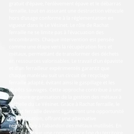
gratuit d’épave, l’enlèvement épave et le débarras
ferraille, tout en assurant une destruction véhicule
hors d’usage conforme à la réglementation en
vigueur dans le Le Vésinet. Le rôle de Rachat
ferraille ne se limite pas à l’évacuation des
encombrants. Chaque intervention est pensée
comme une étape vers la récupération fers et
métaux, permettant de transformer des déchets
en ressources valorisables. Le travail d’un épaviste
et d’un ferrailleur expérimentés garantit que
chaque matériau suit un circuit de recyclage
ferraille adapté, évitant ainsi le gaspillage et les
dépôts sauvages. Cette approche contribue à une
meilleure organisation de la gestion des métaux à
l’échelle du Le Vésinet. Grâce à Rachat ferraille, le
rachat ferraille devient également une opportunité
de valorisation, offrant une alternative
responsable à l’abandon des métaux inutilisés. En
s’appuyant sur une connaissance fine du territoire,