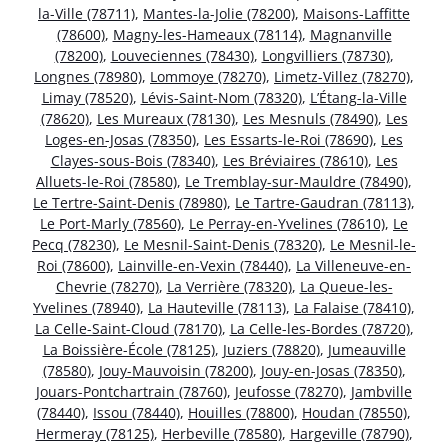
la-Ville (78711)
,
Mantes-la-Jolie (78200)
,
Maisons-Laffitte
(78600)
,
Magny-les-Hameaux (78114)
,
Magnanville
(78200)
,
Louveciennes (78430)
,
Longvilliers (78730)
,
Longnes (78980)
,
Lommoye (78270)
,
Limetz-Villez (78270)
,
Limay (78520)
,
Lévis-Saint-Nom (78320)
,
L’Étang-la-Ville
(78620)
,
Les Mureaux (78130)
,
Les Mesnuls (78490)
,
Les
Loges-en-Josas (78350)
,
Les Essarts-le-Roi (78690)
,
Les
Clayes-sous-Bois (78340)
,
Les Bréviaires (78610)
,
Les
Alluets-le-Roi (78580)
,
Le Tremblay-sur-Mauldre (78490)
,
Le Tertre-Saint-Denis (78980)
,
Le Tartre-Gaudran (78113)
,
Le Port-Marly (78560)
,
Le Perray-en-Yvelines (78610)
,
Le
Pecq (78230)
,
Le Mesnil-Saint-Denis (78320)
,
Le Mesnil-le-
Roi (78600)
,
Lainville-en-Vexin (78440)
,
La Villeneuve-en-
Chevrie (78270)
,
La Verrière (78320)
,
La Queue-les-
Yvelines (78940)
,
La Hauteville (78113)
,
La Falaise (78410)
,
La Celle-Saint-Cloud (78170)
,
La Celle-les-Bordes (78720)
,
La Boissière-École (78125)
,
Juziers (78820)
,
Jumeauville
(78580)
,
Jouy-Mauvoisin (78200)
,
Jouy-en-Josas (78350)
,
Jouars-Pontchartrain (78760)
,
Jeufosse (78270)
,
Jambville
(78440)
,
Issou (78440)
,
Houilles (78800)
,
Houdan (78550)
,
Hermeray (78125)
,
Herbeville (78580)
,
Hargeville (78790)
,