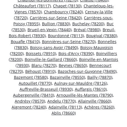
Châteaufort (78117)
,
Chapet (78130)
,
Chanteloup-les-
Vignes (78570)
,
Chambourcy (78240)
,
Cernay-la-Ville
(78720)
,
Carrières-sur-Seine (78420)
,
Carrières-sous-
Poissy (78955)
,
Bullion (78830)
,
Buchelay (78200)
,
Buc
(78530)
,
Brueil-en-Vexin (78440)
,
Bréval (78980)
,
Breuil-
Bois-Robert (78930)
,
Bourdonné (78113)
,
Bougival (78380)
,
Bouafle (78410)
,
Bonnières-sur-Seine (78270)
,
Bonnelles
(78830)
,
Boissy-sans-Avoir (78490)
,
Boissy-Mauvoisin
(78200)
,
Boissets (78910)
,
Bois-d’Arcy (78390)
,
Boinvilliers
(78200)
,
Boinville-le-Gaillard (78660)
,
Boinville-en-Mantois
(78930)
,
Blaru (78270)
,
Beynes (78650)
,
Bennecourt
(78270)
,
Béhoust (78910)
,
Bazoches-sur-Guyonne (78490)
,
Bazemont (78580)
,
Bazainville (78550)
,
Bailly (78870)
,
Autouillet (78770)
,
Aulnay-sur-Mauldre (78126)
,
Auffreville-Brasseuil (78930)
,
Auffargis (78610)
,
Aubergenville (78410)
,
Arnouville-lès-Mantes (78790)
,
Andrésy (78570)
,
Andelu (78770)
,
Allainville (78660)
,
Aigremont (78240)
,
Adainville (78113)
,
Achères (78260)
,
Ablis (78660)