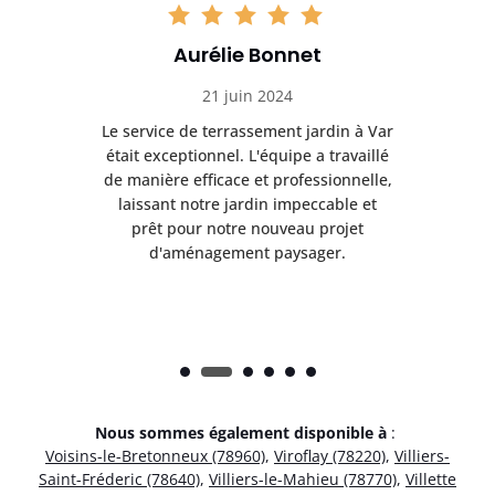
Aurélie Bonnet
21 juin 2024
à Var
Le service de terrassement jardin à Var
Le s
illé
était exceptionnel. L'équipe a travaillé
éta
lle,
de manière efficace et professionnelle,
de 
et
laissant notre jardin impeccable et
l
t
prêt pour notre nouveau projet
d'aménagement paysager.
Nous sommes également disponible à
:
Voisins-le-Bretonneux (78960)
,
Viroflay (78220)
,
Villiers-
Saint-Fréderic (78640)
,
Villiers-le-Mahieu (78770)
,
Villette