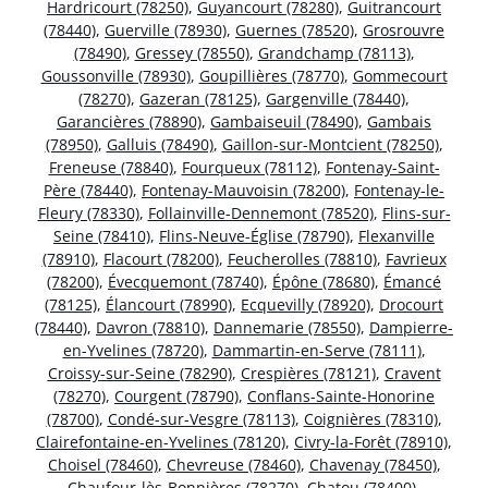
Hardricourt (78250)
,
Guyancourt (78280)
,
Guitrancourt
(78440)
,
Guerville (78930)
,
Guernes (78520)
,
Grosrouvre
(78490)
,
Gressey (78550)
,
Grandchamp (78113)
,
Goussonville (78930)
,
Goupillières (78770)
,
Gommecourt
(78270)
,
Gazeran (78125)
,
Gargenville (78440)
,
Garancières (78890)
,
Gambaiseuil (78490)
,
Gambais
(78950)
,
Galluis (78490)
,
Gaillon-sur-Montcient (78250)
,
Freneuse (78840)
,
Fourqueux (78112)
,
Fontenay-Saint-
Père (78440)
,
Fontenay-Mauvoisin (78200)
,
Fontenay-le-
Fleury (78330)
,
Follainville-Dennemont (78520)
,
Flins-sur-
Seine (78410)
,
Flins-Neuve-Église (78790)
,
Flexanville
(78910)
,
Flacourt (78200)
,
Feucherolles (78810)
,
Favrieux
(78200)
,
Évecquemont (78740)
,
Épône (78680)
,
Émancé
(78125)
,
Élancourt (78990)
,
Ecquevilly (78920)
,
Drocourt
(78440)
,
Davron (78810)
,
Dannemarie (78550)
,
Dampierre-
en-Yvelines (78720)
,
Dammartin-en-Serve (78111)
,
Croissy-sur-Seine (78290)
,
Crespières (78121)
,
Cravent
(78270)
,
Courgent (78790)
,
Conflans-Sainte-Honorine
(78700)
,
Condé-sur-Vesgre (78113)
,
Coignières (78310)
,
Clairefontaine-en-Yvelines (78120)
,
Civry-la-Forêt (78910)
,
Choisel (78460)
,
Chevreuse (78460)
,
Chavenay (78450)
,
Chaufour-lès-Bonnières (78270)
,
Chatou (78400)
,