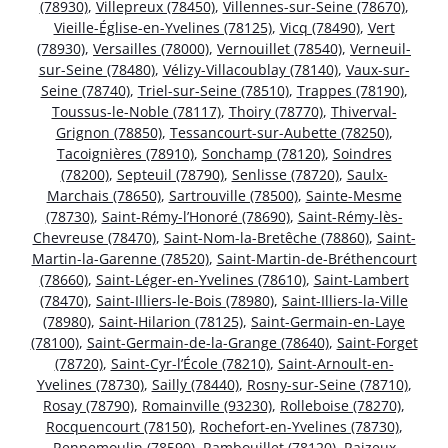
(78930)
,
Villepreux (78450)
,
Villennes-sur-Seine (78670)
,
Vieille-Église-en-Yvelines (78125)
,
Vicq (78490)
,
Vert
(78930)
,
Versailles (78000)
,
Vernouillet (78540)
,
Verneuil-
sur-Seine (78480)
,
Vélizy-Villacoublay (78140)
,
Vaux-sur-
Seine (78740)
,
Triel-sur-Seine (78510)
,
Trappes (78190)
,
Toussus-le-Noble (78117)
,
Thoiry (78770)
,
Thiverval-
Grignon (78850)
,
Tessancourt-sur-Aubette (78250)
,
Tacoignières (78910)
,
Sonchamp (78120)
,
Soindres
(78200)
,
Septeuil (78790)
,
Senlisse (78720)
,
Saulx-
Marchais (78650)
,
Sartrouville (78500)
,
Sainte-Mesme
(78730)
,
Saint-Rémy-l’Honoré (78690)
,
Saint-Rémy-lès-
Chevreuse (78470)
,
Saint-Nom-la-Bretêche (78860)
,
Saint-
Martin-la-Garenne (78520)
,
Saint-Martin-de-Bréthencourt
(78660)
,
Saint-Léger-en-Yvelines (78610)
,
Saint-Lambert
(78470)
,
Saint-Illiers-le-Bois (78980)
,
Saint-Illiers-la-Ville
(78980)
,
Saint-Hilarion (78125)
,
Saint-Germain-en-Laye
(78100)
,
Saint-Germain-de-la-Grange (78640)
,
Saint-Forget
(78720)
,
Saint-Cyr-l’École (78210)
,
Saint-Arnoult-en-
Yvelines (78730)
,
Sailly (78440)
,
Rosny-sur-Seine (78710)
,
Rosay (78790)
,
Romainville (93230)
,
Rolleboise (78270)
,
Rocquencourt (78150)
,
Rochefort-en-Yvelines (78730)
,
Rennemoulin (78590)
,
Rambouillet (78120)
,
Raizeux