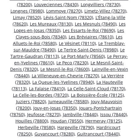
(78200)
,
Louveciennes (78430)
,
Longvilliers (78730)
,
Longnes (78980)
,
Lommoye (78270)
,
Limetz-Villez (78270)
,
Limay (78520)
,
Lévis-Saint-Nom (78320)
,
L’Étang-la-Ville
(78620)
,
Les Mureaux (78130)
,
Les Mesnuls (78490)
,
Les
Loges-en-Josas (78350)
,
Les Essarts-le-Roi (78690)
,
Les
Clayes-sous-Bois (78340)
,
Les Bréviaires (78610)
,
Les
Alluets-le-Roi (78580)
,
Le Vésinet (78110)
,
Le Tremblay-
sur-Mauldre (78490)
,
Le Tertre-Saint-Denis (78980)
,
Le
Tartre-Gaudran (78113)
,
Le Port-Marly (78560)
,
Le Perray-
en-Yvelines (78610)
,
Le Pecq (78230)
,
Le Mesnil-Saint-
Denis (78320)
,
Le Mesnil-le-Roi (78600)
,
Lainville-en-Vexin
(78440)
,
La Villeneuve-en-Chevrie (78270)
,
La Verrière
(78320)
,
La Queue-les-Yvelines (78940)
,
La Hauteville
(78113)
,
La Falaise (78410)
,
La Celle-Saint-Cloud (78170)
,
La Celle-les-Bordes (78720)
,
La Boissière-École (78125)
,
Juziers (78820)
,
Jumeauville (78580)
,
Jouy-Mauvoisin
(78200)
,
Jouy-en-Josas (78350)
,
Jouars-Pontchartrain
(78760)
,
Jeufosse (78270)
,
Jambville (78440)
,
Issou (78440)
,
Houilles (78800)
,
Houdan (78550)
,
Hermeray (78125)
,
Herbeville (78580)
,
Hargeville (78790)
,
Hardricourt
(78250)
,
Guyancourt (78280)
,
Guitrancourt (78440)
,