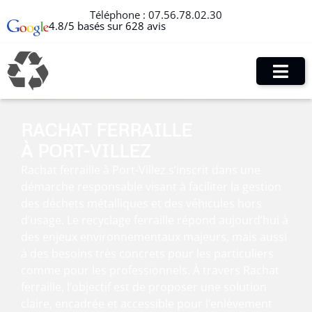
Téléphone :
07.56.78.02.30
4.8/5 basés sur 628 avis
RACHAT FERRAILLE
À PORT-VILLEZ
Rachat ferraille à Port-Villez s’inscrit dans une
démarche responsable visant à faciliter la gestion
des déchets métalliques et des véhicules hors
d’usage. Le recyclage ferraille répond aujourd’hui à
des enjeux environnementaux majeurs, mais aussi
à des besoins très concrets pour les particuliers
comme pour les professionnels. À travers Rachat
ferraille, l’objectif est de proposer une solution
claire, encadrée et accessible pour l’enlèvement