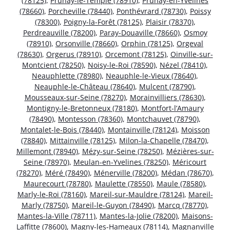
(78125)
,
Prunay-le-Temple (78910)
,
Prunay-en-Yvelines
(78660)
,
Porcheville (78440)
,
Ponthévrard (78730)
,
Poissy
(78300)
,
Poigny-la-Forêt (78125)
,
Plaisir (78370)
,
Perdreauville (78200)
,
Paray-Douaville (78660)
,
Osmoy
(78910)
,
Orsonville (78660)
,
Orphin (78125)
,
Orgeval
(78630)
,
Orgerus (78910)
,
Orcemont (78125)
,
Oinville-sur-
Montcient (78250)
,
Noisy-le-Roi (78590)
,
Nézel (78410)
,
Neauphlette (78980)
,
Neauphle-le-Vieux (78640)
,
Neauphle-le-Château (78640)
,
Mulcent (78790)
,
Mousseaux-sur-Seine (78270)
,
Morainvilliers (78630)
,
Montigny-le-Bretonneux (78180)
,
Montfort-l’Amaury
(78490)
,
Montesson (78360)
,
Montchauvet (78790)
,
Montalet-le-Bois (78440)
,
Montainville (78124)
,
Moisson
(78840)
,
Mittainville (78125)
,
Milon-la-Chapelle (78470)
,
Millemont (78940)
,
Mézy-sur-Seine (78250)
,
Mézières-sur-
Seine (78970)
,
Meulan-en-Yvelines (78250)
,
Méricourt
(78270)
,
Méré (78490)
,
Ménerville (78200)
,
Médan (78670)
,
Maurecourt (78780)
,
Maulette (78550)
,
Maule (78580)
,
Marly-le-Roi (78160)
,
Mareil-sur-Mauldre (78124)
,
Mareil-
Marly (78750)
,
Mareil-le-Guyon (78490)
,
Marcq (78770)
,
Mantes-la-Ville (78711)
,
Mantes-la-Jolie (78200)
,
Maisons-
Laffitte (78600)
,
Magny-les-Hameaux (78114)
,
Magnanville