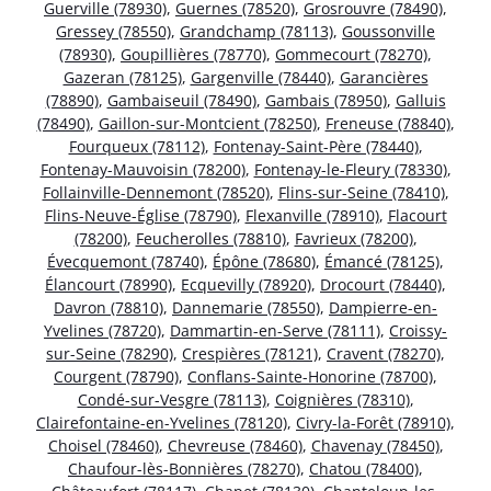
Guerville (78930)
,
Guernes (78520)
,
Grosrouvre (78490)
,
Gressey (78550)
,
Grandchamp (78113)
,
Goussonville
(78930)
,
Goupillières (78770)
,
Gommecourt (78270)
,
Gazeran (78125)
,
Gargenville (78440)
,
Garancières
(78890)
,
Gambaiseuil (78490)
,
Gambais (78950)
,
Galluis
(78490)
,
Gaillon-sur-Montcient (78250)
,
Freneuse (78840)
,
Fourqueux (78112)
,
Fontenay-Saint-Père (78440)
,
Fontenay-Mauvoisin (78200)
,
Fontenay-le-Fleury (78330)
,
Follainville-Dennemont (78520)
,
Flins-sur-Seine (78410)
,
Flins-Neuve-Église (78790)
,
Flexanville (78910)
,
Flacourt
(78200)
,
Feucherolles (78810)
,
Favrieux (78200)
,
Évecquemont (78740)
,
Épône (78680)
,
Émancé (78125)
,
Élancourt (78990)
,
Ecquevilly (78920)
,
Drocourt (78440)
,
Davron (78810)
,
Dannemarie (78550)
,
Dampierre-en-
Yvelines (78720)
,
Dammartin-en-Serve (78111)
,
Croissy-
sur-Seine (78290)
,
Crespières (78121)
,
Cravent (78270)
,
Courgent (78790)
,
Conflans-Sainte-Honorine (78700)
,
Condé-sur-Vesgre (78113)
,
Coignières (78310)
,
Clairefontaine-en-Yvelines (78120)
,
Civry-la-Forêt (78910)
,
Choisel (78460)
,
Chevreuse (78460)
,
Chavenay (78450)
,
Chaufour-lès-Bonnières (78270)
,
Chatou (78400)
,