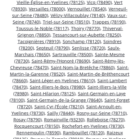
Vieille-Église-en-Yvelines (78125)
,
Vicq (78490)
,
Vert
(78930)
,
Versailles (78000)
,
Vernouillet (78540)
,
Verneuil-
sur-Seine (78480)
,
Vélizy-Villacoublay (78140)
,
Vaux-sur-
Seine (78740)
,
Triel-sur-Seine (78510)
,
Trappes (78190)
,
Toussus-le-Noble (78117)
,
Thoiry (78770)
,
Thiverval-
Grignon (78850)
,
Tessancourt-sur-Aubette (78250)
,
Tacoignières (78910)
,
Sonchamp (78120)
,
Soindres
(78200)
,
Septeuil (78790)
,
Senlisse (78720)
,
Saulx-
Marchais (78650)
,
Sartrouville (78500)
,
Sainte-Mesme
(78730)
,
Saint-Rémy-l’Honoré (78690)
,
Saint-Rémy-lès-
Chevreuse (78470)
,
Saint-Nom-la-Bretêche (78860)
,
Saint-
Martin-la-Garenne (78520)
,
Saint-Martin-de-Bréthencourt
(78660)
,
Saint-Léger-en-Yvelines (78610)
,
Saint-Lambert
(78470)
,
Saint-Illiers-le-Bois (78980)
,
Saint-Illiers-la-Ville
(78980)
,
Saint-Hilarion (78125)
,
Saint-Germain-en-Laye
(78100)
,
Saint-Germain-de-la-Grange (78640)
,
Saint-Forget
(78720)
,
Saint-Cyr-l’École (78210)
,
Saint-Arnoult-en-
Yvelines (78730)
,
Sailly (78440)
,
Rosny-sur-Seine (78710)
,
Rosay (78790)
,
Romainville (93230)
,
Rolleboise (78270)
,
Rocquencourt (78150)
,
Rochefort-en-Yvelines (78730)
,
Rennemoulin (78590)
,
Rambouillet (78120)
,
Raizeux