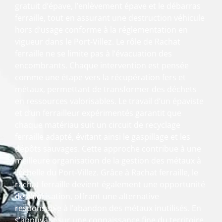
gratuit d’épave, l’enlèvement épave et le débarras
ferraille, tout en assurant une destruction véhicule
hors d’usage conforme à la réglementation en
vigueur dans le Port-Villez. Le rôle de Rachat
ferraille ne se limite pas à l’évacuation des
encombrants. Chaque intervention est pensée
comme une étape vers la récupération fers et
métaux, permettant de transformer des déchets
en ressources valorisables. Le travail d’un épaviste
et d’un ferrailleur expérimentés garantit que
chaque matériau suit un circuit de recyclage
ferraille adapté, évitant ainsi le gaspillage et les
dépôts sauvages. Cette approche contribue à une
meilleure organisation de la gestion des métaux à
l’échelle du Port-Villez. Grâce à Rachat ferraille, le
rachat ferraille devient également une opportunité
de valorisation, offrant une alternative
responsable à l’abandon des métaux inutilisés. En
s’appuyant sur une connaissance fine du territoire,