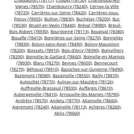
Châteaufort (78117)
,
Chapet (78130)
,
Chanteloup-les-
Vignes (78570)
,
Chambourcy (78240)
,
Cernay-la-Ville
(78720)
,
Carrières-sur-Seine (78420)
,
Carrières-sous-
Poissy (78955)
,
Bullion (78830)
,
Buchelay (78200)
,
Buc
(78530)
,
Brueil-en-Vexin (78440)
,
Bréval (78980)
,
Breuil-
Bois-Robert (78930)
,
Bourdonné (78113)
,
Bougival (78380)
,
Bouafle (78410)
,
Bonnières-sur-Seine (78270)
,
Bonnelles
(78830)
,
Boissy-sans-Avoir (78490)
,
Boissy-Mauvoisin
(78200)
,
Boissets (78910)
,
Bois-d’Arcy (78390)
,
Boinvilliers
(78200)
,
Boinville-le-Gaillard (78660)
,
Boinville-en-Mantois
(78930)
,
Blaru (78270)
,
Beynes (78650)
,
Bennecourt
(78270)
,
Béhoust (78910)
,
Bazoches-sur-Guyonne (78490)
,
Bazemont (78580)
,
Bazainville (78550)
,
Bailly (78870)
,
Autouillet (78770)
,
Aulnay-sur-Mauldre (78126)
,
Auffreville-Brasseuil (78930)
,
Auffargis (78610)
,
Aubergenville (78410)
,
Arnouville-lès-Mantes (78790)
,
Andrésy (78570)
,
Andelu (78770)
,
Allainville (78660)
,
Aigremont (78240)
,
Adainville (78113)
,
Achères (78260)
,
Ablis (78660)