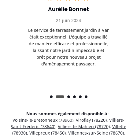
Aurélie Bonnet
21 juin 2024
à Var
Le service de terrassement jardin à Var
Le s
illé
était exceptionnel. L'équipe a travaillé
éta
lle,
de manière efficace et professionnelle,
de 
et
laissant notre jardin impeccable et
l
t
prêt pour notre nouveau projet
d'aménagement paysager.
Nous sommes également disponible à
:
Voisins-le-Bretonneux (78960)
,
Viroflay (78220)
,
Villiers-
Saint-Fréderic (78640)
,
Villiers-le-Mahieu (78770)
,
Villette
(78930)
,
Villepreux (78450)
,
Villennes-sur-Seine (78670)
,