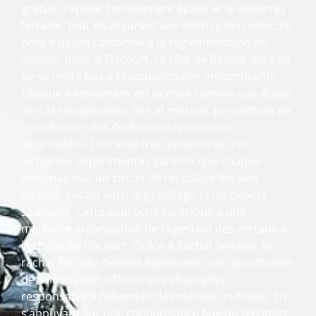
gratuit d’épave, l’enlèvement épave et le débarras
ferraille, tout en assurant une destruction véhicule
hors d’usage conforme à la réglementation en
vigueur dans le Flacourt. Le rôle de Rachat ferraille
ne se limite pas à l’évacuation des encombrants.
Chaque intervention est pensée comme une étape
vers la récupération fers et métaux, permettant de
transformer des déchets en ressources
valorisables. Le travail d’un épaviste et d’un
ferrailleur expérimentés garantit que chaque
matériau suit un circuit de recyclage ferraille
adapté, évitant ainsi le gaspillage et les dépôts
sauvages. Cette approche contribue à une
meilleure organisation de la gestion des métaux à
l’échelle du Flacourt. Grâce à Rachat ferraille, le
rachat ferraille devient également une opportunité
de valorisation, offrant une alternative
responsable à l’abandon des métaux inutilisés. En
s’appuyant sur une connaissance fine du territoire,