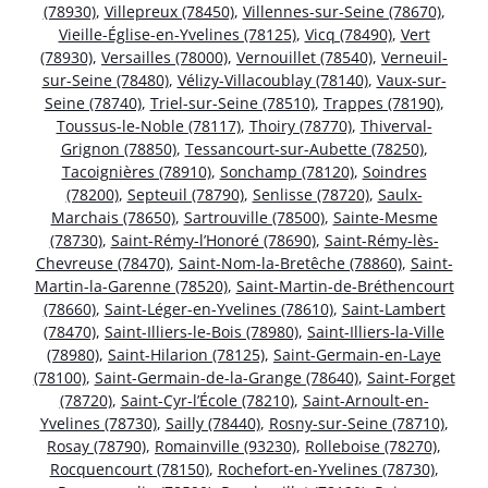
(78930)
,
Villepreux (78450)
,
Villennes-sur-Seine (78670)
,
Vieille-Église-en-Yvelines (78125)
,
Vicq (78490)
,
Vert
(78930)
,
Versailles (78000)
,
Vernouillet (78540)
,
Verneuil-
sur-Seine (78480)
,
Vélizy-Villacoublay (78140)
,
Vaux-sur-
Seine (78740)
,
Triel-sur-Seine (78510)
,
Trappes (78190)
,
Toussus-le-Noble (78117)
,
Thoiry (78770)
,
Thiverval-
Grignon (78850)
,
Tessancourt-sur-Aubette (78250)
,
Tacoignières (78910)
,
Sonchamp (78120)
,
Soindres
(78200)
,
Septeuil (78790)
,
Senlisse (78720)
,
Saulx-
Marchais (78650)
,
Sartrouville (78500)
,
Sainte-Mesme
(78730)
,
Saint-Rémy-l’Honoré (78690)
,
Saint-Rémy-lès-
Chevreuse (78470)
,
Saint-Nom-la-Bretêche (78860)
,
Saint-
Martin-la-Garenne (78520)
,
Saint-Martin-de-Bréthencourt
(78660)
,
Saint-Léger-en-Yvelines (78610)
,
Saint-Lambert
(78470)
,
Saint-Illiers-le-Bois (78980)
,
Saint-Illiers-la-Ville
(78980)
,
Saint-Hilarion (78125)
,
Saint-Germain-en-Laye
(78100)
,
Saint-Germain-de-la-Grange (78640)
,
Saint-Forget
(78720)
,
Saint-Cyr-l’École (78210)
,
Saint-Arnoult-en-
Yvelines (78730)
,
Sailly (78440)
,
Rosny-sur-Seine (78710)
,
Rosay (78790)
,
Romainville (93230)
,
Rolleboise (78270)
,
Rocquencourt (78150)
,
Rochefort-en-Yvelines (78730)
,