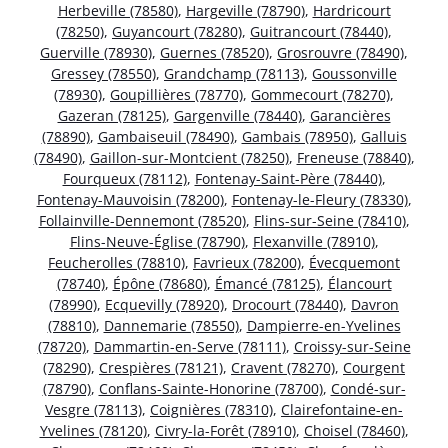
Herbeville (78580)
,
Hargeville (78790)
,
Hardricourt
(78250)
,
Guyancourt (78280)
,
Guitrancourt (78440)
,
Guerville (78930)
,
Guernes (78520)
,
Grosrouvre (78490)
,
Gressey (78550)
,
Grandchamp (78113)
,
Goussonville
(78930)
,
Goupillières (78770)
,
Gommecourt (78270)
,
Gazeran (78125)
,
Gargenville (78440)
,
Garancières
(78890)
,
Gambaiseuil (78490)
,
Gambais (78950)
,
Galluis
(78490)
,
Gaillon-sur-Montcient (78250)
,
Freneuse (78840)
,
Fourqueux (78112)
,
Fontenay-Saint-Père (78440)
,
Fontenay-Mauvoisin (78200)
,
Fontenay-le-Fleury (78330)
,
Follainville-Dennemont (78520)
,
Flins-sur-Seine (78410)
,
Flins-Neuve-Église (78790)
,
Flexanville (78910)
,
Feucherolles (78810)
,
Favrieux (78200)
,
Évecquemont
(78740)
,
Épône (78680)
,
Émancé (78125)
,
Élancourt
(78990)
,
Ecquevilly (78920)
,
Drocourt (78440)
,
Davron
(78810)
,
Dannemarie (78550)
,
Dampierre-en-Yvelines
(78720)
,
Dammartin-en-Serve (78111)
,
Croissy-sur-Seine
(78290)
,
Crespières (78121)
,
Cravent (78270)
,
Courgent
(78790)
,
Conflans-Sainte-Honorine (78700)
,
Condé-sur-
Vesgre (78113)
,
Coignières (78310)
,
Clairefontaine-en-
Yvelines (78120)
,
Civry-la-Forêt (78910)
,
Choisel (78460)
,