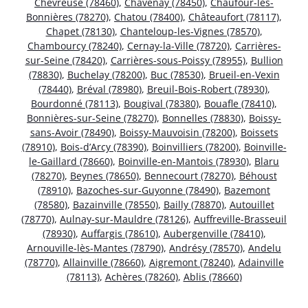
Chevreuse (78460)
,
Chavenay (78450)
,
Chaufour-lès-
Bonnières (78270)
,
Chatou (78400)
,
Châteaufort (78117)
,
Chapet (78130)
,
Chanteloup-les-Vignes (78570)
,
Chambourcy (78240)
,
Cernay-la-Ville (78720)
,
Carrières-
sur-Seine (78420)
,
Carrières-sous-Poissy (78955)
,
Bullion
(78830)
,
Buchelay (78200)
,
Buc (78530)
,
Brueil-en-Vexin
(78440)
,
Bréval (78980)
,
Breuil-Bois-Robert (78930)
,
Bourdonné (78113)
,
Bougival (78380)
,
Bouafle (78410)
,
Bonnières-sur-Seine (78270)
,
Bonnelles (78830)
,
Boissy-
sans-Avoir (78490)
,
Boissy-Mauvoisin (78200)
,
Boissets
(78910)
,
Bois-d’Arcy (78390)
,
Boinvilliers (78200)
,
Boinville-
le-Gaillard (78660)
,
Boinville-en-Mantois (78930)
,
Blaru
(78270)
,
Beynes (78650)
,
Bennecourt (78270)
,
Béhoust
(78910)
,
Bazoches-sur-Guyonne (78490)
,
Bazemont
(78580)
,
Bazainville (78550)
,
Bailly (78870)
,
Autouillet
(78770)
,
Aulnay-sur-Mauldre (78126)
,
Auffreville-Brasseuil
(78930)
,
Auffargis (78610)
,
Aubergenville (78410)
,
Arnouville-lès-Mantes (78790)
,
Andrésy (78570)
,
Andelu
(78770)
,
Allainville (78660)
,
Aigremont (78240)
,
Adainville
(78113)
,
Achères (78260)
,
Ablis (78660)