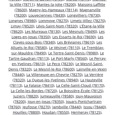
la-Ville (78711)
,
Mantes-la-Jolie (78200)
,
Maisons-Laffitte
(78600)
,
Magny-les-Hameaux (78114)
,
Magnanville
(78200)
,
Louveciennes (78430)
,
Longvilliers (78730)
,
Longnes (78980)
,
Lommoye (78270)
,
Limetz-Villez (78270)
,
Limay (78520)
,
Lévis-Saint-Nom (78320)
,
L’Étang-la-Ville
(78620)
,
Les Mureaux (78130)
,
Les Mesnuls (78490)
,
Les
Loges-en-Josas (78350)
,
Les Essarts-le-Roi (78690)
,
Les
Clayes-sous-Bois (78340)
,
Les Bréviaires (78610)
,
Les
Alluets-le-Roi (78580)
,
Le Vésinet (78110)
,
Le Tremblay-
sur-Mauldre (78490)
,
Le Tertre-Saint-Denis (78980)
,
Le
Tartre-Gaudran (78113)
,
Le Port-Marly (78560)
,
Le Perray-
en-Yvelines (78610)
,
Le Pecq (78230)
,
Le Mesnil-Saint-
Denis (78320)
,
Le Mesnil-le-Roi (78600)
,
Lainville-en-Vexin
(78440)
,
La Villeneuve-en-Chevrie (78270)
,
La Verrière
(78320)
,
La Queue-les-Yvelines (78940)
,
La Hauteville
(78113)
,
La Falaise (78410)
,
La Celle-Saint-Cloud (78170)
,
La Celle-les-Bordes (78720)
,
La Boissière-École (78125)
,
Juziers (78820)
,
Jumeauville (78580)
,
Jouy-Mauvoisin
(78200)
,
Jouy-en-Josas (78350)
,
Jouars-Pontchartrain
(78760)
,
Jeufosse (78270)
,
Jambville (78440)
,
Issou (78440)
,
Houilles (78800)
,
Houdan (78550)
,
Hermeray (78125)
,