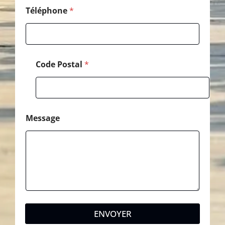
l
M
Téléphone
*
e
s
s
a
g
Code Postal
*
e
Message
ENVOYER