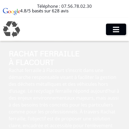
Téléphone :
07.56.78.02.30
4.8/5 basés sur 628 avis
RACHAT FERRAILLE
À FLACOURT
Rachat ferraille à Flacourt s’inscrit dans une
démarche responsable visant à faciliter la gestion
des déchets métalliques et des véhicules hors
d’usage. Le recyclage ferraille répond aujourd’hui à
des enjeux environnementaux majeurs, mais aussi
à des besoins très concrets pour les particuliers
comme pour les professionnels. À travers Rachat
ferraille, l’objectif est de proposer une solution
claire, encadrée et accessible pour l’enlèvement