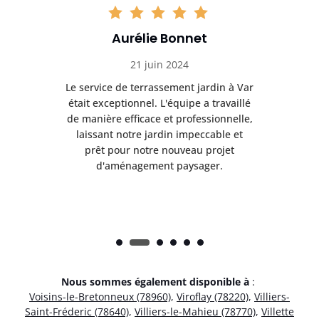
Aurélie Bonnet
21 juin 2024
à Var
Le service de terrassement jardin à Var
Le s
illé
était exceptionnel. L'équipe a travaillé
éta
lle,
de manière efficace et professionnelle,
de 
et
laissant notre jardin impeccable et
l
t
prêt pour notre nouveau projet
d'aménagement paysager.
Nous sommes également disponible à
:
Voisins-le-Bretonneux (78960)
,
Viroflay (78220)
,
Villiers-
Saint-Fréderic (78640)
,
Villiers-le-Mahieu (78770)
,
Villette