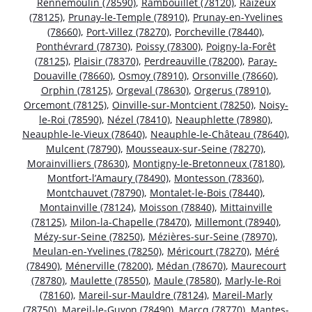
Rennemoulin (78590)
,
Rambouillet (78120)
,
Raizeux
(78125)
,
Prunay-le-Temple (78910)
,
Prunay-en-Yvelines
(78660)
,
Port-Villez (78270)
,
Porcheville (78440)
,
Ponthévrard (78730)
,
Poissy (78300)
,
Poigny-la-Forêt
(78125)
,
Plaisir (78370)
,
Perdreauville (78200)
,
Paray-
Douaville (78660)
,
Osmoy (78910)
,
Orsonville (78660)
,
Orphin (78125)
,
Orgeval (78630)
,
Orgerus (78910)
,
Orcemont (78125)
,
Oinville-sur-Montcient (78250)
,
Noisy-
le-Roi (78590)
,
Nézel (78410)
,
Neauphlette (78980)
,
Neauphle-le-Vieux (78640)
,
Neauphle-le-Château (78640)
,
Mulcent (78790)
,
Mousseaux-sur-Seine (78270)
,
Morainvilliers (78630)
,
Montigny-le-Bretonneux (78180)
,
Montfort-l’Amaury (78490)
,
Montesson (78360)
,
Montchauvet (78790)
,
Montalet-le-Bois (78440)
,
Montainville (78124)
,
Moisson (78840)
,
Mittainville
(78125)
,
Milon-la-Chapelle (78470)
,
Millemont (78940)
,
Mézy-sur-Seine (78250)
,
Mézières-sur-Seine (78970)
,
Meulan-en-Yvelines (78250)
,
Méricourt (78270)
,
Méré
(78490)
,
Ménerville (78200)
,
Médan (78670)
,
Maurecourt
(78780)
,
Maulette (78550)
,
Maule (78580)
,
Marly-le-Roi
(78160)
,
Mareil-sur-Mauldre (78124)
,
Mareil-Marly
(78750)
,
Mareil-le-Guyon (78490)
,
Marcq (78770)
,
Mantes-