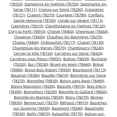
(78550)
,
Dampierre-en-Yvelines (78720)
,
Dammartin-en-
Serve (78111)
,
Croissy-sur-Seine (78290)
,
Crespières
(78121)
,
Cravent (78270)
,
Courgent (78790)
,
Conflans-
Sainte-Honorine (78700)
,
Condé-sur-Vesgre (78113)
,
Coignières (78310)
,
Clairefontaine-en-Yvelines (78120)
,
Civry-la-Forêt (78910)
,
Choisel (78460)
,
Chevreuse (78460)
,
Chavenay (78450)
,
Chaufour-lès-Bonnières (78270)
,
Chatou (78400)
,
Châteaufort (78117)
,
Chapet (78130)
,
Chanteloup-les-Vignes (78570)
,
Chambourcy (78240)
,
Cernay-la-Ville (78720)
,
Carrières-sur-Seine (78420)
,
Carrières-sous-Poissy (78955)
,
Bullion (78830)
,
Buchelay
(78200)
,
Buc (78530)
,
Brueil-en-Vexin (78440)
,
Bréval
(78980)
,
Breuil-Bois-Robert (78930)
,
Bourdonné (78113)
,
Bougival (78380)
,
Bouafle (78410)
,
Bonnières-sur-Seine
(78270)
,
Bonnelles (78830)
,
Boissy-sans-Avoir (78490)
,
Boissy-Mauvoisin (78200)
,
Boissets (78910)
,
Bois-d’Arcy
(78390)
,
Boinvilliers (78200)
,
Boinville-le-Gaillard (78660)
,
Boinville-en-Mantois (78930)
,
Blaru (78270)
,
Beynes
(78650)
,
Bennecourt (78270)
,
Béhoust (78910)
,
Bazoches-
sur-Guyonne (78490)
,
Bazemont (78580)
,
Bazainville
(78550)
,
Bailly (78870)
,
Autouillet (78770)
,
Aulnay-sur-