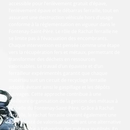
accessible pour l’enlèvement gratuit d’épave,
l’enlèvement épave et le débarras ferraille, tout en
assurant une destruction véhicule hors d’usage
conforme à la réglementation en vigueur dans le
Fontenay-Saint-Père. Le rôle de Rachat ferraille ne
se limite pas à l’évacuation des encombrants.
Chaque intervention est pensée comme une étape
vers la récupération fers et métaux, permettant de
transformer des déchets en ressources
valorisables. Le travail d’un épaviste et d’un
ferrailleur expérimentés garantit que chaque
matériau suit un circuit de recyclage ferraille
adapté, évitant ainsi le gaspillage et les dépôts
sauvages. Cette approche contribue à une
meilleure organisation de la gestion des métaux à
l’échelle du Fontenay-Saint-Père. Grâce à Rachat
ferraille, le rachat ferraille devient également une
opportunité de valorisation, offrant une alternative
responsable à l’abandon des métaux inutilisés. En