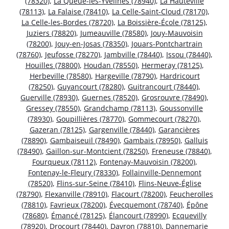
(78320)
,
La Queue-les-Yvelines (78940)
,
La Hauteville
(78113)
,
La Falaise (78410)
,
La Celle-Saint-Cloud (78170)
,
La Celle-les-Bordes (78720)
,
La Boissière-École (78125)
,
Juziers (78820)
,
Jumeauville (78580)
,
Jouy-Mauvoisin
(78200)
,
Jouy-en-Josas (78350)
,
Jouars-Pontchartrain
(78760)
,
Jeufosse (78270)
,
Jambville (78440)
,
Issou (78440)
,
Houilles (78800)
,
Houdan (78550)
,
Hermeray (78125)
,
Herbeville (78580)
,
Hargeville (78790)
,
Hardricourt
(78250)
,
Guyancourt (78280)
,
Guitrancourt (78440)
,
Guerville (78930)
,
Guernes (78520)
,
Grosrouvre (78490)
,
Gressey (78550)
,
Grandchamp (78113)
,
Goussonville
(78930)
,
Goupillières (78770)
,
Gommecourt (78270)
,
Gazeran (78125)
,
Gargenville (78440)
,
Garancières
(78890)
,
Gambaiseuil (78490)
,
Gambais (78950)
,
Galluis
(78490)
,
Gaillon-sur-Montcient (78250)
,
Freneuse (78840)
,
Fourqueux (78112)
,
Fontenay-Mauvoisin (78200)
,
Fontenay-le-Fleury (78330)
,
Follainville-Dennemont
(78520)
,
Flins-sur-Seine (78410)
,
Flins-Neuve-Église
(78790)
,
Flexanville (78910)
,
Flacourt (78200)
,
Feucherolles
(78810)
,
Favrieux (78200)
,
Évecquemont (78740)
,
Épône
(78680)
,
Émancé (78125)
,
Élancourt (78990)
,
Ecquevilly
(78920)
,
Drocourt (78440)
,
Davron (78810)
,
Dannemarie