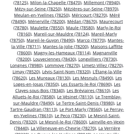
(78125)
,
Milon-la-Chapelle (78470)
,
Millemont (78940)
,
Mézy-sur-Seine (78250)
,
Mézières-sur-Seine (78970)
,
Meulan-en-Yvelines (78250)
,
Méricourt (78270)
,
Méré
(78490)
,
Ménerville (78200)
,
Médan (78670)
,
Maurecourt
(78780)
,
Maulette (78550)
,
Maule (78580)
,
Marly-le-Roi
(78160)
,
Mareil-sur-Mauldre (78124)
,
Mareil-Marly
(78750)
,
Mareil-le-Guyon (78490)
,
Marcq (78770)
,
Mantes-
la-Ville (78711)
,
Mantes-la-Jolie (78200)
,
Maisons-Laffitte
(78600)
,
Magny-les-Hameaux (78114)
,
Magnanville
(78200)
,
Louveciennes (78430)
,
Longvilliers (78730)
,
Longnes (78980)
,
Lommoye (78270)
,
Limetz-Villez (78270)
,
Limay (78520)
,
Lévis-Saint-Nom (78320)
,
L’Étang-la-Ville
(78620)
,
Les Mureaux (78130)
,
Les Mesnuls (78490)
,
Les
Loges-en-Josas (78350)
,
Les Essarts-le-Roi (78690)
,
Les
Clayes-sous-Bois (78340)
,
Les Bréviaires (78610)
,
Les
Alluets-le-Roi (78580)
,
Le Vésinet (78110)
,
Le Tremblay-
sur-Mauldre (78490)
,
Le Tertre-Saint-Denis (78980)
,
Le
Tartre-Gaudran (78113)
,
Le Port-Marly (78560)
,
Le Perray-
en-Yvelines (78610)
,
Le Pecq (78230)
,
Le Mesnil-Saint-
Denis (78320)
,
Le Mesnil-le-Roi (78600)
,
Lainville-en-Vexin
(78440)
,
La Villeneuve-en-Chevrie (78270)
,
La Verrière