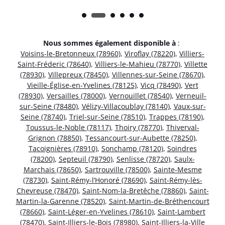
Nous sommes également disponible à
:
Voisins-le-Bretonneux (78960)
,
Viroflay (78220)
,
Villiers-
Saint-Fréderic (78640)
,
Villiers-le-Mahieu (78770)
,
Villette
(78930)
,
Villepreux (78450)
,
Villennes-sur-Seine (78670)
,
Vieille-Église-en-Yvelines (78125)
,
Vicq (78490)
,
Vert
(78930)
,
Versailles (78000)
,
Vernouillet (78540)
,
Verneuil-
sur-Seine (78480)
,
Vélizy-Villacoublay (78140)
,
Vaux-sur-
Seine (78740)
,
Triel-sur-Seine (78510)
,
Trappes (78190)
,
Toussus-le-Noble (78117)
,
Thoiry (78770)
,
Thiverval-
Grignon (78850)
,
Tessancourt-sur-Aubette (78250)
,
Tacoignières (78910)
,
Sonchamp (78120)
,
Soindres
(78200)
,
Septeuil (78790)
,
Senlisse (78720)
,
Saulx-
Marchais (78650)
,
Sartrouville (78500)
,
Sainte-Mesme
(78730)
,
Saint-Rémy-l’Honoré (78690)
,
Saint-Rémy-lès-
Chevreuse (78470)
,
Saint-Nom-la-Bretêche (78860)
,
Saint-
Martin-la-Garenne (78520)
,
Saint-Martin-de-Bréthencourt
(78660)
,
Saint-Léger-en-Yvelines (78610)
,
Saint-Lambert
(78470)
,
Saint-Illiers-le-Bois (78980)
,
Saint-Illiers-la-Ville