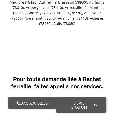
Mauldre (78126)
,
Auffreville-Brasseuil (78930)
,
Auffargis
(78610)
,
Aubergenville (78410)
,
Arnouville-lès-Mantes
(78790)
,
Andrésy (78570)
,
Andelu (78770)
,
Allainville
(78660)
,
Aigremont (78240)
,
Adainville (78113)
,
Achères
(78260)
,
Ablis (78660)
Pour toute demande liée à Rachat
ferraille, faites appel à nos services.
07.56.78.02.30
DEVIS
GRATUIT