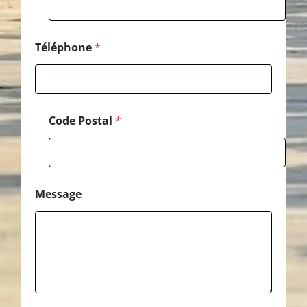
*
C
o
d
Téléphone
*
e
Code Postal
*
Message