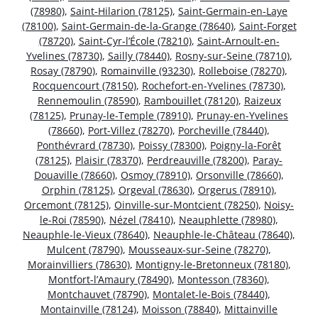
(78980)
,
Saint-Hilarion (78125)
,
Saint-Germain-en-Laye
(78100)
,
Saint-Germain-de-la-Grange (78640)
,
Saint-Forget
(78720)
,
Saint-Cyr-l’École (78210)
,
Saint-Arnoult-en-
Yvelines (78730)
,
Sailly (78440)
,
Rosny-sur-Seine (78710)
,
Rosay (78790)
,
Romainville (93230)
,
Rolleboise (78270)
,
Rocquencourt (78150)
,
Rochefort-en-Yvelines (78730)
,
Rennemoulin (78590)
,
Rambouillet (78120)
,
Raizeux
(78125)
,
Prunay-le-Temple (78910)
,
Prunay-en-Yvelines
(78660)
,
Port-Villez (78270)
,
Porcheville (78440)
,
Ponthévrard (78730)
,
Poissy (78300)
,
Poigny-la-Forêt
(78125)
,
Plaisir (78370)
,
Perdreauville (78200)
,
Paray-
Douaville (78660)
,
Osmoy (78910)
,
Orsonville (78660)
,
Orphin (78125)
,
Orgeval (78630)
,
Orgerus (78910)
,
Orcemont (78125)
,
Oinville-sur-Montcient (78250)
,
Noisy-
le-Roi (78590)
,
Nézel (78410)
,
Neauphlette (78980)
,
Neauphle-le-Vieux (78640)
,
Neauphle-le-Château (78640)
,
Mulcent (78790)
,
Mousseaux-sur-Seine (78270)
,
Morainvilliers (78630)
,
Montigny-le-Bretonneux (78180)
,
Montfort-l’Amaury (78490)
,
Montesson (78360)
,
Montchauvet (78790)
,
Montalet-le-Bois (78440)
,
Montainville (78124)
,
Moisson (78840)
,
Mittainville