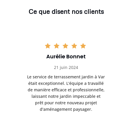
Ce que disent nos clients
Aurélie Bonnet
21 juin 2024
à Var
Le service de terrassement jardin à Var
Le s
illé
était exceptionnel. L'équipe a travaillé
éta
lle,
de manière efficace et professionnelle,
de 
et
laissant notre jardin impeccable et
l
t
prêt pour notre nouveau projet
d'aménagement paysager.