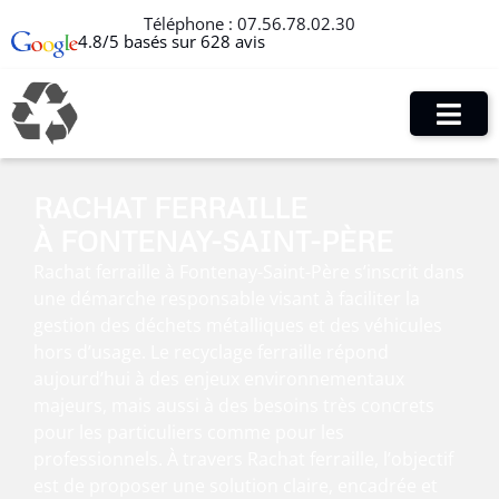
Téléphone :
07.56.78.02.30
4.8/5 basés sur 628 avis
RACHAT FERRAILLE
À FONTENAY-SAINT-PÈRE
Rachat ferraille à Fontenay-Saint-Père s’inscrit dans
une démarche responsable visant à faciliter la
gestion des déchets métalliques et des véhicules
hors d’usage. Le recyclage ferraille répond
aujourd’hui à des enjeux environnementaux
majeurs, mais aussi à des besoins très concrets
pour les particuliers comme pour les
professionnels. À travers Rachat ferraille, l’objectif
est de proposer une solution claire, encadrée et