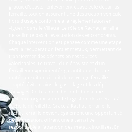
gratuit d’épave, l’enlèvement épave et le débarras
ferraille, tout en assurant une destruction véhicule
hors d’usage conforme à la réglementation en
vigueur dans le Villette. Le rôle de Rachat ferraille
ne se limite pas à l’évacuation des encombrants.
Chaque intervention est pensée comme une étape
vers la récupération fers et métaux, permettant de
transformer des déchets en ressources
valorisables. Le travail d’un épaviste et d’un
ferrailleur expérimentés garantit que chaque
matériau suit un circuit de recyclage ferraille
adapté, évitant ainsi le gaspillage et les dépôts
sauvages. Cette approche contribue à une
meilleure organisation de la gestion des métaux à
l’échelle du Villette. Grâce à Rachat ferraille, le
rachat ferraille devient également une opportunité
de valorisation, offrant une alternative
responsable à l’abandon des métaux inutilisés. En