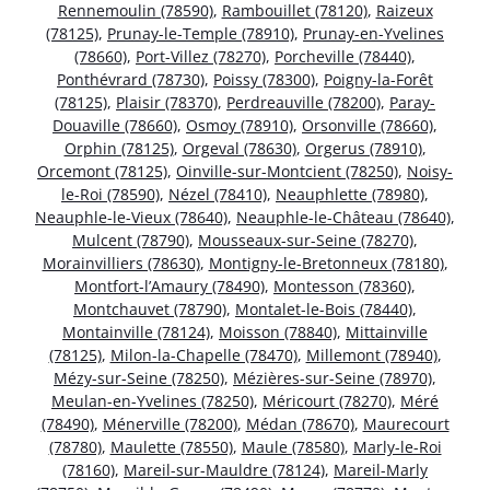
Rennemoulin (78590)
,
Rambouillet (78120)
,
Raizeux
(78125)
,
Prunay-le-Temple (78910)
,
Prunay-en-Yvelines
(78660)
,
Port-Villez (78270)
,
Porcheville (78440)
,
Ponthévrard (78730)
,
Poissy (78300)
,
Poigny-la-Forêt
(78125)
,
Plaisir (78370)
,
Perdreauville (78200)
,
Paray-
Douaville (78660)
,
Osmoy (78910)
,
Orsonville (78660)
,
Orphin (78125)
,
Orgeval (78630)
,
Orgerus (78910)
,
Orcemont (78125)
,
Oinville-sur-Montcient (78250)
,
Noisy-
le-Roi (78590)
,
Nézel (78410)
,
Neauphlette (78980)
,
Neauphle-le-Vieux (78640)
,
Neauphle-le-Château (78640)
,
Mulcent (78790)
,
Mousseaux-sur-Seine (78270)
,
Morainvilliers (78630)
,
Montigny-le-Bretonneux (78180)
,
Montfort-l’Amaury (78490)
,
Montesson (78360)
,
Montchauvet (78790)
,
Montalet-le-Bois (78440)
,
Montainville (78124)
,
Moisson (78840)
,
Mittainville
(78125)
,
Milon-la-Chapelle (78470)
,
Millemont (78940)
,
Mézy-sur-Seine (78250)
,
Mézières-sur-Seine (78970)
,
Meulan-en-Yvelines (78250)
,
Méricourt (78270)
,
Méré
(78490)
,
Ménerville (78200)
,
Médan (78670)
,
Maurecourt
(78780)
,
Maulette (78550)
,
Maule (78580)
,
Marly-le-Roi
(78160)
,
Mareil-sur-Mauldre (78124)
,
Mareil-Marly