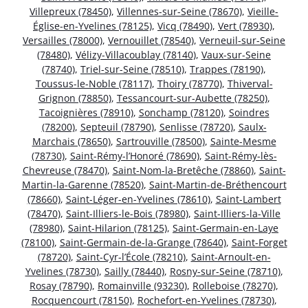
Villepreux (78450)
,
Villennes-sur-Seine (78670)
,
Vieille-
Église-en-Yvelines (78125)
,
Vicq (78490)
,
Vert (78930)
,
Versailles (78000)
,
Vernouillet (78540)
,
Verneuil-sur-Seine
(78480)
,
Vélizy-Villacoublay (78140)
,
Vaux-sur-Seine
(78740)
,
Triel-sur-Seine (78510)
,
Trappes (78190)
,
Toussus-le-Noble (78117)
,
Thoiry (78770)
,
Thiverval-
Grignon (78850)
,
Tessancourt-sur-Aubette (78250)
,
Tacoignières (78910)
,
Sonchamp (78120)
,
Soindres
(78200)
,
Septeuil (78790)
,
Senlisse (78720)
,
Saulx-
Marchais (78650)
,
Sartrouville (78500)
,
Sainte-Mesme
(78730)
,
Saint-Rémy-l’Honoré (78690)
,
Saint-Rémy-lès-
Chevreuse (78470)
,
Saint-Nom-la-Bretêche (78860)
,
Saint-
Martin-la-Garenne (78520)
,
Saint-Martin-de-Bréthencourt
(78660)
,
Saint-Léger-en-Yvelines (78610)
,
Saint-Lambert
(78470)
,
Saint-Illiers-le-Bois (78980)
,
Saint-Illiers-la-Ville
(78980)
,
Saint-Hilarion (78125)
,
Saint-Germain-en-Laye
(78100)
,
Saint-Germain-de-la-Grange (78640)
,
Saint-Forget
(78720)
,
Saint-Cyr-l’École (78210)
,
Saint-Arnoult-en-
Yvelines (78730)
,
Sailly (78440)
,
Rosny-sur-Seine (78710)
,
Rosay (78790)
,
Romainville (93230)
,
Rolleboise (78270)
,
Rocquencourt (78150)
,
Rochefort-en-Yvelines (78730)
,