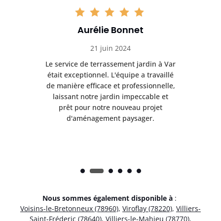
Aurélie Bonnet
21 juin 2024
à Var
Le service de terrassement jardin à Var
Le s
illé
était exceptionnel. L'équipe a travaillé
éta
lle,
de manière efficace et professionnelle,
de 
et
laissant notre jardin impeccable et
l
t
prêt pour notre nouveau projet
d'aménagement paysager.
Nous sommes également disponible à
:
Voisins-le-Bretonneux (78960)
,
Viroflay (78220)
,
Villiers-
Saint-Fréderic (78640)
,
Villiers-le-Mahieu (78770)
,