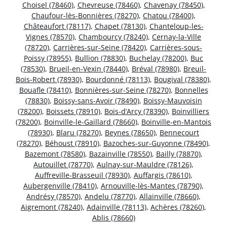
Choisel (78460)
,
Chevreuse (78460)
,
Chavenay (78450)
,
Chaufour-lès-Bonnières (78270)
,
Chatou (78400)
,
Châteaufort (78117)
,
Chapet (78130)
,
Chanteloup-les-
Vignes (78570)
,
Chambourcy (78240)
,
Cernay-la-Ville
(78720)
,
Carrières-sur-Seine (78420)
,
Carrières-sous-
Poissy (78955)
,
Bullion (78830)
,
Buchelay (78200)
,
Buc
(78530)
,
Brueil-en-Vexin (78440)
,
Bréval (78980)
,
Breuil-
Bois-Robert (78930)
,
Bourdonné (78113)
,
Bougival (78380)
,
Bouafle (78410)
,
Bonnières-sur-Seine (78270)
,
Bonnelles
(78830)
,
Boissy-sans-Avoir (78490)
,
Boissy-Mauvoisin
(78200)
,
Boissets (78910)
,
Bois-d’Arcy (78390)
,
Boinvilliers
(78200)
,
Boinville-le-Gaillard (78660)
,
Boinville-en-Mantois
(78930)
,
Blaru (78270)
,
Beynes (78650)
,
Bennecourt
(78270)
,
Béhoust (78910)
,
Bazoches-sur-Guyonne (78490)
,
Bazemont (78580)
,
Bazainville (78550)
,
Bailly (78870)
,
Autouillet (78770)
,
Aulnay-sur-Mauldre (78126)
,
Auffreville-Brasseuil (78930)
,
Auffargis (78610)
,
Aubergenville (78410)
,
Arnouville-lès-Mantes (78790)
,
Andrésy (78570)
,
Andelu (78770)
,
Allainville (78660)
,
Aigremont (78240)
,
Adainville (78113)
,
Achères (78260)
,
Ablis (78660)