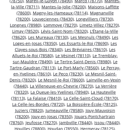
(78750)
,
Mareil-le-Guyon (78490)
,
Marcq (78770)
,
Mantes-
la-Ville (78711)
,
Mantes-la-Jolie (78200)
,
Maisons-Laffitte
(78600)
,
Magny-les-Hameaux (78114)
,
Magnanville
(78200)
,
Louveciennes (78430)
,
Longvilliers (78730)
,
Longnes (78980)
,
Lommoye (78270)
,
Limetz-Villez (78270)
,
Limay (78520)
,
Lévis-Saint-Nom (78320)
,
L’Étang-la-Ville
(78620)
,
Les Mureaux (78130)
,
Les Mesnuls (78490)
,
Les
Loges-en-Josas (78350)
,
Les Essarts-le-Roi (78690)
,
Les
Clayes-sous-Bois (78340)
,
Les Bréviaires (78610)
,
Les
Alluets-le-Roi (78580)
,
Le Vésinet (78110)
,
Le Tremblay-
sur-Mauldre (78490)
,
Le Tertre-Saint-Denis (78980)
,
Le
Tartre-Gaudran (78113)
,
Le Port-Marly (78560)
,
Le Perray-
en-Yvelines (78610)
,
Le Pecq (78230)
,
Le Mesnil-Saint-
Denis (78320)
,
Le Mesnil-le-Roi (78600)
,
Lainville-en-Vexin
(78440)
,
La Villeneuve-en-Chevrie (78270)
,
La Verrière
(78320)
,
La Queue-les-Yvelines (78940)
,
La Hauteville
(78113)
,
La Falaise (78410)
,
La Celle-Saint-Cloud (78170)
,
La Celle-les-Bordes (78720)
,
La Boissière-École (78125)
,
Juziers (78820)
,
Jumeauville (78580)
,
Jouy-Mauvoisin
(78200)
,
Jouy-en-Josas (78350)
,
Jouars-Pontchartrain
(78760)
,
Jeufosse (78270)
,
Jambville (78440)
,
Issou (78440)
,
Houilles (78800)
,
Houdan (78550)
,
Hermeray (78125)
,