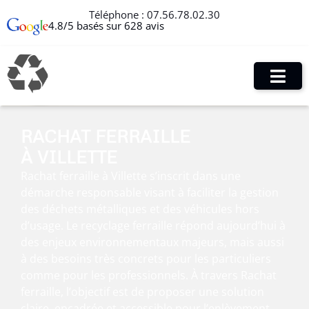
Téléphone :
07.56.78.02.30
4.8/5 basés sur 628 avis
RACHAT FERRAILLE
À VILLETTE
Rachat ferraille à Villette s’inscrit dans une
démarche responsable visant à faciliter la gestion
des déchets métalliques et des véhicules hors
d’usage. Le recyclage ferraille répond aujourd’hui à
des enjeux environnementaux majeurs, mais aussi
à des besoins très concrets pour les particuliers
comme pour les professionnels. À travers Rachat
ferraille, l’objectif est de proposer une solution
claire, encadrée et accessible pour l’enlèvement