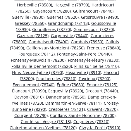
Herbeville (78580)
,
Hargeville (78790)
,
Hardricourt
(78250)
,
Guyancourt (78280)
,
Guitrancourt (78440)
,
Guerville (78930)
,
Guernes (78520)
,
Grosrouvre (78490)
,
Gressey (78550)
,
Grandchamp (78113)
,
Goussonville
(78930)
,
Goupillières (78770)
,
Gommecourt (78270)
,
Gazeran (78125)
,
Gargenville (78440)
,
Garancières
(78890)
,
Gambaiseuil (78490)
,
Gambais (78950)
,
Galluis
(78490)
,
Gaillon-sur-Montcient (78250)
,
Freneuse (78840)
,
Fourqueux (78112)
,
Fontenay-Saint-Père (78440)
,
Fontenay-Mauvoisin (78200)
,
Fontenay-le-Fleury (78330)
,
Follainville-Dennemont (78520)
,
Flins-sur-Seine (78410)
,
Flins-Neuve-Église (78790)
,
Flexanville (78910)
,
Flacourt
(78200)
,
Feucherolles (78810)
,
Favrieux (78200)
,
Évecquemont (78740)
,
Épône (78680)
,
Émancé (78125)
,
Élancourt (78990)
,
Ecquevilly (78920)
,
Drocourt (78440)
,
Davron (78810)
,
Dannemarie (78550)
,
Dampierre-en-
Yvelines (78720)
,
Dammartin-en-Serve (78111)
,
Croissy-
sur-Seine (78290)
,
Crespières (78121)
,
Cravent (78270)
,
Courgent (78790)
,
Conflans-Sainte-Honorine (78700)
,
Condé-sur-Vesgre (78113)
,
Coignières (78310)
,
Clairefontaine-en-Yvelines (78120)
,
Civry-la-Forêt (78910)
,