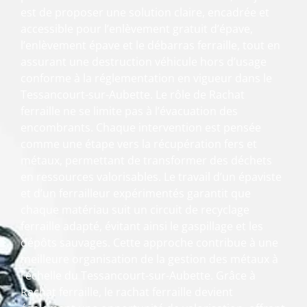
est de proposer une solution claire, encadrée et
accessible pour l’enlèvement gratuit d’épave,
l’enlèvement épave et le débarras ferraille, tout en
assurant une destruction véhicule hors d’usage
conforme à la réglementation en vigueur dans le
Tessancourt-sur-Aubette. Le rôle de Rachat
ferraille ne se limite pas à l’évacuation des
encombrants. Chaque intervention est pensée
comme une étape vers la récupération fers et
métaux, permettant de transformer des déchets
en ressources valorisables. Le travail d’un épaviste
et d’un ferrailleur expérimentés garantit que
chaque matériau suit un circuit de recyclage
ferraille adapté, évitant ainsi le gaspillage et les
dépôts sauvages. Cette approche contribue à une
meilleure organisation de la gestion des métaux à
l’échelle du Tessancourt-sur-Aubette. Grâce à
Rachat ferraille, le rachat ferraille devient