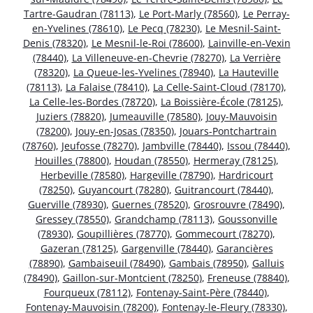
Tartre-Gaudran (78113)
,
Le Port-Marly (78560)
,
Le Perray-
en-Yvelines (78610)
,
Le Pecq (78230)
,
Le Mesnil-Saint-
Denis (78320)
,
Le Mesnil-le-Roi (78600)
,
Lainville-en-Vexin
(78440)
,
La Villeneuve-en-Chevrie (78270)
,
La Verrière
(78320)
,
La Queue-les-Yvelines (78940)
,
La Hauteville
(78113)
,
La Falaise (78410)
,
La Celle-Saint-Cloud (78170)
,
La Celle-les-Bordes (78720)
,
La Boissière-École (78125)
,
Juziers (78820)
,
Jumeauville (78580)
,
Jouy-Mauvoisin
(78200)
,
Jouy-en-Josas (78350)
,
Jouars-Pontchartrain
(78760)
,
Jeufosse (78270)
,
Jambville (78440)
,
Issou (78440)
,
Houilles (78800)
,
Houdan (78550)
,
Hermeray (78125)
,
Herbeville (78580)
,
Hargeville (78790)
,
Hardricourt
(78250)
,
Guyancourt (78280)
,
Guitrancourt (78440)
,
Guerville (78930)
,
Guernes (78520)
,
Grosrouvre (78490)
,
Gressey (78550)
,
Grandchamp (78113)
,
Goussonville
(78930)
,
Goupillières (78770)
,
Gommecourt (78270)
,
Gazeran (78125)
,
Gargenville (78440)
,
Garancières
(78890)
,
Gambaiseuil (78490)
,
Gambais (78950)
,
Galluis
(78490)
,
Gaillon-sur-Montcient (78250)
,
Freneuse (78840)
,
Fourqueux (78112)
,
Fontenay-Saint-Père (78440)
,
Fontenay-Mauvoisin (78200)
,
Fontenay-le-Fleury (78330)
,