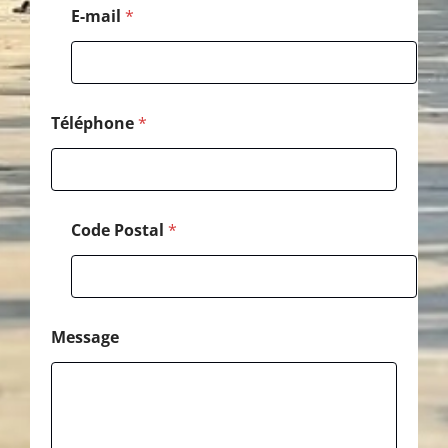
m
E-mail
*
a
i
l
M
e
s
Téléphone
*
s
a
g
e
Code Postal
*
Message