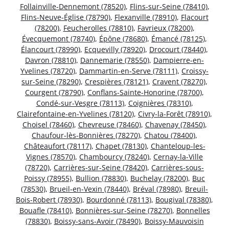
Follainville-Dennemont (78520)
,
Flins-sur-Seine (78410)
,
Flins-Neuve-Église (78790)
,
Flexanville (78910)
,
Flacourt
(78200)
,
Feucherolles (78810)
,
Favrieux (78200)
,
Évecquemont (78740)
,
Épône (78680)
,
Émancé (78125)
,
Élancourt (78990)
,
Ecquevilly (78920)
,
Drocourt (78440)
,
Davron (78810)
,
Dannemarie (78550)
,
Dampierre-en-
Yvelines (78720)
,
Dammartin-en-Serve (78111)
,
Croissy-
sur-Seine (78290)
,
Crespières (78121)
,
Cravent (78270)
,
Courgent (78790)
,
Conflans-Sainte-Honorine (78700)
,
Condé-sur-Vesgre (78113)
,
Coignières (78310)
,
Clairefontaine-en-Yvelines (78120)
,
Civry-la-Forêt (78910)
,
Choisel (78460)
,
Chevreuse (78460)
,
Chavenay (78450)
,
Chaufour-lès-Bonnières (78270)
,
Chatou (78400)
,
Châteaufort (78117)
,
Chapet (78130)
,
Chanteloup-les-
Vignes (78570)
,
Chambourcy (78240)
,
Cernay-la-Ville
(78720)
,
Carrières-sur-Seine (78420)
,
Carrières-sous-
Poissy (78955)
,
Bullion (78830)
,
Buchelay (78200)
,
Buc
(78530)
,
Brueil-en-Vexin (78440)
,
Bréval (78980)
,
Breuil-
Bois-Robert (78930)
,
Bourdonné (78113)
,
Bougival (78380)
,
Bouafle (78410)
,
Bonnières-sur-Seine (78270)
,
Bonnelles
(78830)
,
Boissy-sans-Avoir (78490)
,
Boissy-Mauvoisin