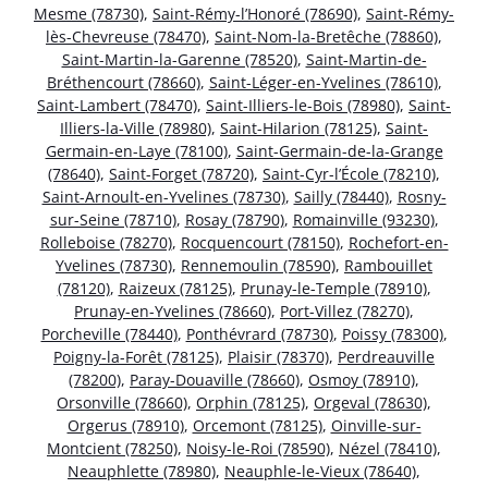
Mesme (78730)
,
Saint-Rémy-l’Honoré (78690)
,
Saint-Rémy-
lès-Chevreuse (78470)
,
Saint-Nom-la-Bretêche (78860)
,
Saint-Martin-la-Garenne (78520)
,
Saint-Martin-de-
Bréthencourt (78660)
,
Saint-Léger-en-Yvelines (78610)
,
Saint-Lambert (78470)
,
Saint-Illiers-le-Bois (78980)
,
Saint-
Illiers-la-Ville (78980)
,
Saint-Hilarion (78125)
,
Saint-
Germain-en-Laye (78100)
,
Saint-Germain-de-la-Grange
(78640)
,
Saint-Forget (78720)
,
Saint-Cyr-l’École (78210)
,
Saint-Arnoult-en-Yvelines (78730)
,
Sailly (78440)
,
Rosny-
sur-Seine (78710)
,
Rosay (78790)
,
Romainville (93230)
,
Rolleboise (78270)
,
Rocquencourt (78150)
,
Rochefort-en-
Yvelines (78730)
,
Rennemoulin (78590)
,
Rambouillet
(78120)
,
Raizeux (78125)
,
Prunay-le-Temple (78910)
,
Prunay-en-Yvelines (78660)
,
Port-Villez (78270)
,
Porcheville (78440)
,
Ponthévrard (78730)
,
Poissy (78300)
,
Poigny-la-Forêt (78125)
,
Plaisir (78370)
,
Perdreauville
(78200)
,
Paray-Douaville (78660)
,
Osmoy (78910)
,
Orsonville (78660)
,
Orphin (78125)
,
Orgeval (78630)
,
Orgerus (78910)
,
Orcemont (78125)
,
Oinville-sur-
Montcient (78250)
,
Noisy-le-Roi (78590)
,
Nézel (78410)
,
Neauphlette (78980)
,
Neauphle-le-Vieux (78640)
,