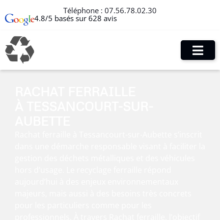
Téléphone :
07.56.78.02.30
4.8/5 basés sur 628 avis
RACHAT FERRAILLE
À TESSANCOURT-SUR-
AUBETTE
Rachat ferraille à Tessancourt-sur-Aubette s’inscrit
dans une démarche responsable visant à faciliter la
gestion des déchets métalliques et des véhicules
hors d’usage. Le recyclage ferraille répond
aujourd’hui à des enjeux environnementaux
majeurs, mais aussi à des besoins très concrets
pour les particuliers comme pour les
professionnels. À travers Rachat ferraille, l’objectif