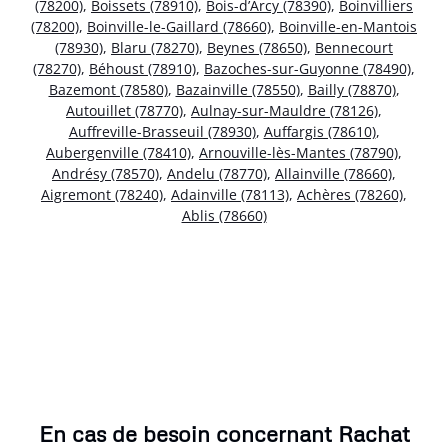
(78200)
,
Boissets (78910)
,
Bois-d’Arcy (78390)
,
Boinvilliers
(78200)
,
Boinville-le-Gaillard (78660)
,
Boinville-en-Mantois
(78930)
,
Blaru (78270)
,
Beynes (78650)
,
Bennecourt
(78270)
,
Béhoust (78910)
,
Bazoches-sur-Guyonne (78490)
,
Bazemont (78580)
,
Bazainville (78550)
,
Bailly (78870)
,
Autouillet (78770)
,
Aulnay-sur-Mauldre (78126)
,
Auffreville-Brasseuil (78930)
,
Auffargis (78610)
,
Aubergenville (78410)
,
Arnouville-lès-Mantes (78790)
,
Andrésy (78570)
,
Andelu (78770)
,
Allainville (78660)
,
Aigremont (78240)
,
Adainville (78113)
,
Achères (78260)
,
Ablis (78660)
En cas de besoin concernant Rachat