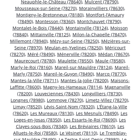
Neauphle-le-Château (78640)
,
Mulcent (78790)
,
Mousseaux-sur-Seine (78270)
,
Morainvilliers (78630)
,
Montigny-le-Bretonneux (78180)
,
Montfort-l’Amaury
(78490)
,
Montesson (78360)
,
Montchauvet (78790)
,
Montalet-le-Bois (78440)
,
Montainville (78124)
,
Moisson
(78840)
,
Mittainville (78125)
,
Milon-la-Chapelle (78470)
,
Millemont (78940)
,
Mézy-sur-Seine (78250)
,
Mézières-sur-
Seine (78970)
,
Meulan-en-Yvelines (78250)
,
Méricourt
(78270)
,
Méré (78490)
,
Ménerville (78200)
,
Médan (78670)
,
Maurecourt (78780)
,
Maulette (78550)
,
Maule (78580)
,
Marly-le-Roi (78160)
,
Mareil-sur-Mauldre (78124)
,
Mareil-
Marly (78750)
,
Mareil-le-Guyon (78490)
,
Marcq (78770)
,
Mantes-la-Ville (78711)
,
Mantes-la-Jolie (78200)
,
Maisons-
Laffitte (78600)
,
Magny-les-Hameaux (78114)
,
Magnanville
(78200)
,
Louveciennes (78430)
,
Longvilliers (78730)
,
Longnes (78980)
,
Lommoye (78270)
,
Limetz-Villez (78270)
,
Limay (78520)
,
Lévis-Saint-Nom (78320)
,
L’Étang-la-Ville
(78620)
,
Les Mureaux (78130)
,
Les Mesnuls (78490)
,
Les
Loges-en-Josas (78350)
,
Les Essarts-le-Roi (78690)
,
Les
Clayes-sous-Bois (78340)
,
Les Bréviaires (78610)
,
Les
Alluets-le-Roi (78580)
,
Le Vésinet (78110)
,
Le Tremblay-
sur-Mauldre (78490)
,
Le Tertre-Saint-Denis (78980)
,
Le