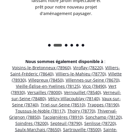
et
laissant notre jardin impeccable et
l
t
prêt pour notre nouveau projet
d'aménagement paysager.
Nous sommes également disponible à
:
Voisins-le-Bretonneux (78960)
,
Viroflay (78220)
,
Villiers-
Saint-Fréderic (78640)
,
Villiers-le-Mahieu (78770)
,
Villette
(78930)
,
Villepreux (78450)
,
Villennes-sur-Seine (78670)
,
Vieille-Église-en-Yvelines (78125)
,
Vicq (78490)
,
Vert
(78930)
,
Versailles (78000)
,
Vernouillet (78540)
,
Verneuil-
sur-Seine (78480)
,
Vélizy-Villacoublay (78140)
,
Vaux-sur-
Seine (78740)
,
Triel-sur-Seine (78510)
,
Trappes (78190)
,
Toussus-le-Noble (78117)
,
Thoiry (78770)
,
Thiverval-
Grignon (78850)
,
Tacoignières (78910)
,
Sonchamp (78120)
,
Soindres (78200)
,
Septeuil (78790)
,
Senlisse (78720)
,
Saulx-Marchais (78650)
,
Sartrouville (78500)
,
Sainte-