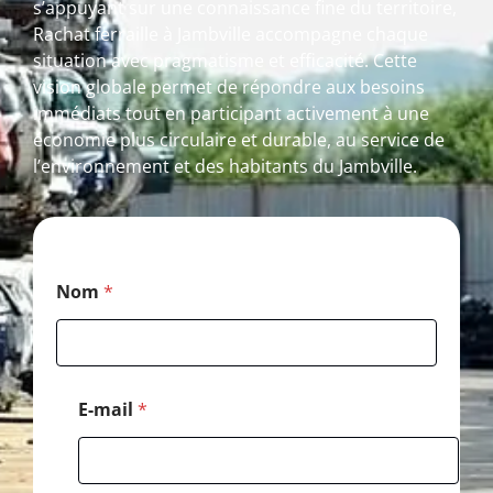
s’appuyant sur une connaissance fine du territoire,
Rachat ferraille à Jambville accompagne chaque
situation avec pragmatisme et efficacité. Cette
vision globale permet de répondre aux besoins
immédiats tout en participant activement à une
économie plus circulaire et durable, au service de
l’environnement et des habitants du Jambville.
T
Nom
*
é
l
é
p
h
o
E-mail
*
n
e
N
o