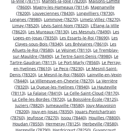
la-Ville (78711)
,
Mantes-la-Jolie (78200)
,
Maisons-Laffitte
(78600)
,
Magny-les-Hameaux (78114)
,
Magnanville
(78200)
,
Louveciennes (78430)
,
Longvilliers (78730)
,
Longnes (78980)
,
Lommoye (78270)
,
Limetz-Villez (78270)
,
Limay (78520)
,
Lévis-Saint-Nom (78320)
,
L’Étang-la-Ville
(78620)
,
Les Mureaux (78130)
,
Les Mesnuls (78490)
,
Les
Loges-en-Josas (78350)
,
Les Essarts-le-Roi (78690)
,
Les
Clayes-sous-Bois (78340)
,
Les Bréviaires (78610)
,
Les
Alluets-le-Roi (78580)
,
Le Vésinet (78110)
,
Le Tremblay-
sur-Mauldre (78490)
,
Le Tertre-Saint-Denis (78980)
,
Le
Tartre-Gaudran (78113)
,
Le Port-Marly (78560)
,
Le Perray-
en-Yvelines (78610)
,
Le Pecq (78230)
,
Le Mesnil-Saint-
Denis (78320)
,
Le Mesnil-le-Roi (78600)
,
Lainville-en-Vexin
(78440)
,
La Villeneuve-en-Chevrie (78270)
,
La Verrière
(78320)
,
La Queue-les-Yvelines (78940)
,
La Hauteville
(78113)
,
La Falaise (78410)
,
La Celle-Saint-Cloud (78170)
,
La Celle-les-Bordes (78720)
,
La Boissière-École (78125)
,
Juziers (78820)
,
Jumeauville (78580)
,
Jouy-Mauvoisin
(78200)
,
Jouy-en-Josas (78350)
,
Jouars-Pontchartrain
(78760)
,
Jeufosse (78270)
,
Issou (78440)
,
Houilles (78800)
,
Houdan (78550)
,
Hermeray (78125)
,
Herbeville (78580)
,
Hargeville (78790)
,
Hardricourt (78250)
,
Guyancourt