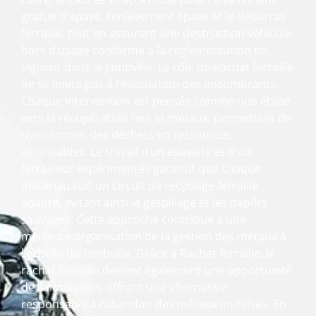
gratuit d’épave, l’enlèvement épave et le débarras
ferraille, tout en assurant une destruction véhicule
hors d’usage conforme à la réglementation en
vigueur dans le Jambville. Le rôle de Rachat ferraille
ne se limite pas à l’évacuation des encombrants.
Chaque intervention est pensée comme une étape
vers la récupération fers et métaux, permettant de
transformer des déchets en ressources
valorisables. Le travail d’un épaviste et d’un
ferrailleur expérimentés garantit que chaque
matériau suit un circuit de recyclage ferraille
adapté, évitant ainsi le gaspillage et les dépôts
sauvages. Cette approche contribue à une
meilleure organisation de la gestion des métaux à
l’échelle du Jambville. Grâce à Rachat ferraille, le
rachat ferraille devient également une opportunité
de valorisation, offrant une alternative
responsable à l’abandon des métaux inutilisés. En