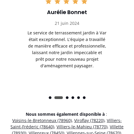
Aurélie Bonnet
21 juin 2024
à Var
Le service de terrassement jardin à Var
Le s
illé
était exceptionnel. L'équipe a travaillé
éta
lle,
de manière efficace et professionnelle,
de 
et
laissant notre jardin impeccable et
l
t
prêt pour notre nouveau projet
d'aménagement paysager.
Nous sommes également disponible à
:
Voisins-le-Bretonneux (78960)
,
Viroflay (78220)
,
Villiers-
Saint-Fréderic (78640)
,
Villiers-le-Mahieu (78770)
,
Villette
(78930)
,
Villepreux (78450)
,
Villennes-sur-Seine (78670)
,