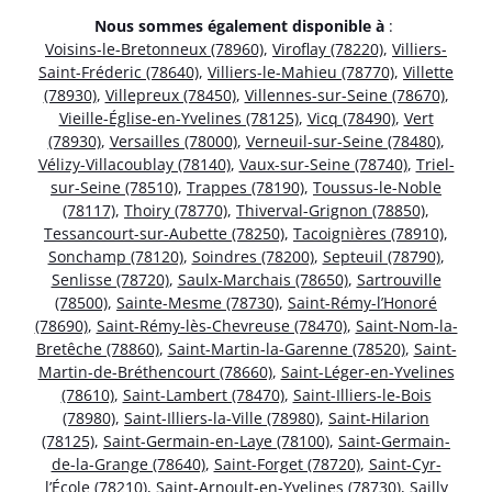
Nous sommes également disponible à
:
Voisins-le-Bretonneux (78960)
,
Viroflay (78220)
,
Villiers-
Saint-Fréderic (78640)
,
Villiers-le-Mahieu (78770)
,
Villette
(78930)
,
Villepreux (78450)
,
Villennes-sur-Seine (78670)
,
Vieille-Église-en-Yvelines (78125)
,
Vicq (78490)
,
Vert
(78930)
,
Versailles (78000)
,
Verneuil-sur-Seine (78480)
,
Vélizy-Villacoublay (78140)
,
Vaux-sur-Seine (78740)
,
Triel-
sur-Seine (78510)
,
Trappes (78190)
,
Toussus-le-Noble
(78117)
,
Thoiry (78770)
,
Thiverval-Grignon (78850)
,
Tessancourt-sur-Aubette (78250)
,
Tacoignières (78910)
,
Sonchamp (78120)
,
Soindres (78200)
,
Septeuil (78790)
,
Senlisse (78720)
,
Saulx-Marchais (78650)
,
Sartrouville
(78500)
,
Sainte-Mesme (78730)
,
Saint-Rémy-l’Honoré
(78690)
,
Saint-Rémy-lès-Chevreuse (78470)
,
Saint-Nom-la-
Bretêche (78860)
,
Saint-Martin-la-Garenne (78520)
,
Saint-
Martin-de-Bréthencourt (78660)
,
Saint-Léger-en-Yvelines
(78610)
,
Saint-Lambert (78470)
,
Saint-Illiers-le-Bois
(78980)
,
Saint-Illiers-la-Ville (78980)
,
Saint-Hilarion
(78125)
,
Saint-Germain-en-Laye (78100)
,
Saint-Germain-
de-la-Grange (78640)
,
Saint-Forget (78720)
,
Saint-Cyr-
l’École (78210)
,
Saint-Arnoult-en-Yvelines (78730)
,
Sailly