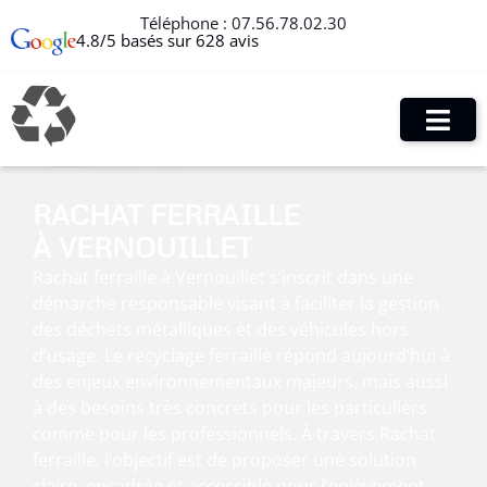
Téléphone :
07.56.78.02.30
4.8/5 basés sur 628 avis
RACHAT FERRAILLE
À VERNOUILLET
Rachat ferraille à Vernouillet s’inscrit dans une
démarche responsable visant à faciliter la gestion
des déchets métalliques et des véhicules hors
d’usage. Le recyclage ferraille répond aujourd’hui à
des enjeux environnementaux majeurs, mais aussi
à des besoins très concrets pour les particuliers
comme pour les professionnels. À travers Rachat
ferraille, l’objectif est de proposer une solution
claire, encadrée et accessible pour l’enlèvement