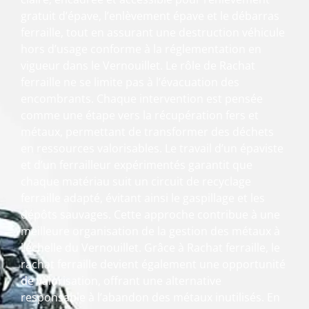
gratuit d’épave, l’enlèvement épave et le débarras
ferraille, tout en assurant une destruction véhicule
hors d’usage conforme à la réglementation en
vigueur dans le Vernouillet. Le rôle de Rachat
ferraille ne se limite pas à l’évacuation des
encombrants. Chaque intervention est pensée
comme une étape vers la récupération fers et
métaux, permettant de transformer des déchets
en ressources valorisables. Le travail d’un épaviste
et d’un ferrailleur expérimentés garantit que
chaque matériau suit un circuit de recyclage
ferraille adapté, évitant ainsi le gaspillage et les
dépôts sauvages. Cette approche contribue à une
meilleure organisation de la gestion des métaux à
l’échelle du Vernouillet. Grâce à Rachat ferraille, le
rachat ferraille devient également une opportunité
de valorisation, offrant une alternative
responsable à l’abandon des métaux inutilisés. En