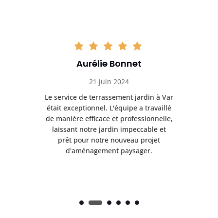
Aurélie Bonnet
21 juin 2024
à Var
Le service de terrassement jardin à Var
Le s
illé
était exceptionnel. L'équipe a travaillé
éta
lle,
de manière efficace et professionnelle,
de 
et
laissant notre jardin impeccable et
l
t
prêt pour notre nouveau projet
d'aménagement paysager.