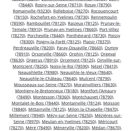
(78440)
,
Rosny-sur-Seine (78710)
,
Rosay (78790)
,
Romainville (93230)
,
Rolleboise (78270)
,
Rocquencourt
(78150)
,
Rochefort-en-Yvelines (78730)
,
Rennemoulin
(78590)
,
Rambouillet (78120)
,
Raizeux (78125)
,
Prunay-le-
Temple (78910)
,
Prunay-en-Yvelines (78660)
,
Port-Villez
(78270)
,
Porcheville (78440)
,
Ponthévrard (78730)
,
Poissy
(78300)
,
Poigny-la-Forêt (78125)
,
Plaisir (78370)
,
Perdreauville (78200)
,
Paray-Douaville (78660)
,
Osmoy
(78910)
,
Orsonville (78660)
,
Orphin (78125)
,
Orgeval
(78630)
,
Orgerus (78910)
,
Orcemont (78125)
,
Oinville-sur-
Montcient (78250)
,
Noisy-le-Roi (78590)
,
Nézel (78410)
,
Neauphlette (78980)
,
Neauphle-le-Vieux (78640)
,
Neauphle-le-Château (78640)
,
Mulcent (78790)
,
Mousseaux-sur-Seine (78270)
,
Morainvilliers (78630)
,
Montigny-le-Bretonneux (78180)
,
Montfort-l’Amaury
(78490)
,
Montesson (78360)
,
Montchauvet (78790)
,
Montalet-le-Bois (78440)
,
Montainville (78124)
,
Moisson
(78840)
,
Mittainville (78125)
,
Milon-la-Chapelle (78470)
,
Millemont (78940)
,
Mézy-sur-Seine (78250)
,
Mézières-sur-
Seine (78970)
,
Meulan-en-Yvelines (78250)
,
Méricourt
(78270)
,
Méré (78490)
,
Ménerville (78200)
,
Médan (78670)
,