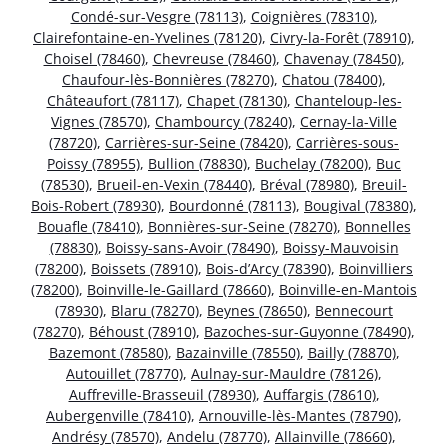
Condé-sur-Vesgre (78113)
,
Coignières (78310)
,
Clairefontaine-en-Yvelines (78120)
,
Civry-la-Forêt (78910)
,
Choisel (78460)
,
Chevreuse (78460)
,
Chavenay (78450)
,
Chaufour-lès-Bonnières (78270)
,
Chatou (78400)
,
Châteaufort (78117)
,
Chapet (78130)
,
Chanteloup-les-
Vignes (78570)
,
Chambourcy (78240)
,
Cernay-la-Ville
(78720)
,
Carrières-sur-Seine (78420)
,
Carrières-sous-
Poissy (78955)
,
Bullion (78830)
,
Buchelay (78200)
,
Buc
(78530)
,
Brueil-en-Vexin (78440)
,
Bréval (78980)
,
Breuil-
Bois-Robert (78930)
,
Bourdonné (78113)
,
Bougival (78380)
,
Bouafle (78410)
,
Bonnières-sur-Seine (78270)
,
Bonnelles
(78830)
,
Boissy-sans-Avoir (78490)
,
Boissy-Mauvoisin
(78200)
,
Boissets (78910)
,
Bois-d’Arcy (78390)
,
Boinvilliers
(78200)
,
Boinville-le-Gaillard (78660)
,
Boinville-en-Mantois
(78930)
,
Blaru (78270)
,
Beynes (78650)
,
Bennecourt
(78270)
,
Béhoust (78910)
,
Bazoches-sur-Guyonne (78490)
,
Bazemont (78580)
,
Bazainville (78550)
,
Bailly (78870)
,
Autouillet (78770)
,
Aulnay-sur-Mauldre (78126)
,
Auffreville-Brasseuil (78930)
,
Auffargis (78610)
,
Aubergenville (78410)
,
Arnouville-lès-Mantes (78790)
,
Andrésy (78570)
,
Andelu (78770)
,
Allainville (78660)
,