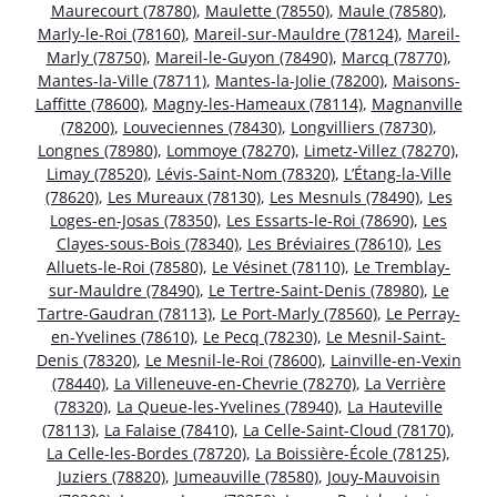
Maurecourt (78780)
,
Maulette (78550)
,
Maule (78580)
,
Marly-le-Roi (78160)
,
Mareil-sur-Mauldre (78124)
,
Mareil-
Marly (78750)
,
Mareil-le-Guyon (78490)
,
Marcq (78770)
,
Mantes-la-Ville (78711)
,
Mantes-la-Jolie (78200)
,
Maisons-
Laffitte (78600)
,
Magny-les-Hameaux (78114)
,
Magnanville
(78200)
,
Louveciennes (78430)
,
Longvilliers (78730)
,
Longnes (78980)
,
Lommoye (78270)
,
Limetz-Villez (78270)
,
Limay (78520)
,
Lévis-Saint-Nom (78320)
,
L’Étang-la-Ville
(78620)
,
Les Mureaux (78130)
,
Les Mesnuls (78490)
,
Les
Loges-en-Josas (78350)
,
Les Essarts-le-Roi (78690)
,
Les
Clayes-sous-Bois (78340)
,
Les Bréviaires (78610)
,
Les
Alluets-le-Roi (78580)
,
Le Vésinet (78110)
,
Le Tremblay-
sur-Mauldre (78490)
,
Le Tertre-Saint-Denis (78980)
,
Le
Tartre-Gaudran (78113)
,
Le Port-Marly (78560)
,
Le Perray-
en-Yvelines (78610)
,
Le Pecq (78230)
,
Le Mesnil-Saint-
Denis (78320)
,
Le Mesnil-le-Roi (78600)
,
Lainville-en-Vexin
(78440)
,
La Villeneuve-en-Chevrie (78270)
,
La Verrière
(78320)
,
La Queue-les-Yvelines (78940)
,
La Hauteville
(78113)
,
La Falaise (78410)
,
La Celle-Saint-Cloud (78170)
,
La Celle-les-Bordes (78720)
,
La Boissière-École (78125)
,
Juziers (78820)
,
Jumeauville (78580)
,
Jouy-Mauvoisin