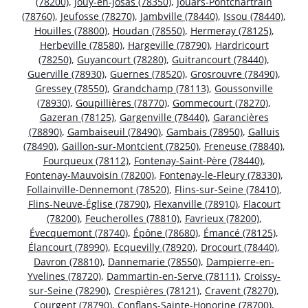
(78200)
,
Jouy-en-Josas (78350)
,
Jouars-Pontchartrain
(78760)
,
Jeufosse (78270)
,
Jambville (78440)
,
Issou (78440)
,
Houilles (78800)
,
Houdan (78550)
,
Hermeray (78125)
,
Herbeville (78580)
,
Hargeville (78790)
,
Hardricourt
(78250)
,
Guyancourt (78280)
,
Guitrancourt (78440)
,
Guerville (78930)
,
Guernes (78520)
,
Grosrouvre (78490)
,
Gressey (78550)
,
Grandchamp (78113)
,
Goussonville
(78930)
,
Goupillières (78770)
,
Gommecourt (78270)
,
Gazeran (78125)
,
Gargenville (78440)
,
Garancières
(78890)
,
Gambaiseuil (78490)
,
Gambais (78950)
,
Galluis
(78490)
,
Gaillon-sur-Montcient (78250)
,
Freneuse (78840)
,
Fourqueux (78112)
,
Fontenay-Saint-Père (78440)
,
Fontenay-Mauvoisin (78200)
,
Fontenay-le-Fleury (78330)
,
Follainville-Dennemont (78520)
,
Flins-sur-Seine (78410)
,
Flins-Neuve-Église (78790)
,
Flexanville (78910)
,
Flacourt
(78200)
,
Feucherolles (78810)
,
Favrieux (78200)
,
Évecquemont (78740)
,
Épône (78680)
,
Émancé (78125)
,
Élancourt (78990)
,
Ecquevilly (78920)
,
Drocourt (78440)
,
Davron (78810)
,
Dannemarie (78550)
,
Dampierre-en-
Yvelines (78720)
,
Dammartin-en-Serve (78111)
,
Croissy-
sur-Seine (78290)
,
Crespières (78121)
,
Cravent (78270)
,
Courgent (78790)
,
Conflans-Sainte-Honorine (78700)
,