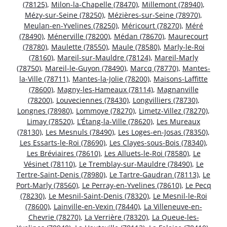
(78125)
,
Milon-la-Chapelle (78470)
,
Millemont (78940)
,
Mézy-sur-Seine (78250)
,
Mézières-sur-Seine (78970)
,
Meulan-en-Yvelines (78250)
,
Méricourt (78270)
,
Méré
(78490)
,
Ménerville (78200)
,
Médan (78670)
,
Maurecourt
(78780)
,
Maulette (78550)
,
Maule (78580)
,
Marly-le-Roi
(78160)
,
Mareil-sur-Mauldre (78124)
,
Mareil-Marly
(78750)
,
Mareil-le-Guyon (78490)
,
Marcq (78770)
,
Mantes-
la-Ville (78711)
,
Mantes-la-Jolie (78200)
,
Maisons-Laffitte
(78600)
,
Magny-les-Hameaux (78114)
,
Magnanville
(78200)
,
Louveciennes (78430)
,
Longvilliers (78730)
,
Longnes (78980)
,
Lommoye (78270)
,
Limetz-Villez (78270)
,
Limay (78520)
,
L’Étang-la-Ville (78620)
,
Les Mureaux
(78130)
,
Les Mesnuls (78490)
,
Les Loges-en-Josas (78350)
,
Les Essarts-le-Roi (78690)
,
Les Clayes-sous-Bois (78340)
,
Les Bréviaires (78610)
,
Les Alluets-le-Roi (78580)
,
Le
Vésinet (78110)
,
Le Tremblay-sur-Mauldre (78490)
,
Le
Tertre-Saint-Denis (78980)
,
Le Tartre-Gaudran (78113)
,
Le
Port-Marly (78560)
,
Le Perray-en-Yvelines (78610)
,
Le Pecq
(78230)
,
Le Mesnil-Saint-Denis (78320)
,
Le Mesnil-le-Roi
(78600)
,
Lainville-en-Vexin (78440)
,
La Villeneuve-en-
Chevrie (78270)
,
La Verrière (78320)
,
La Queue-les-