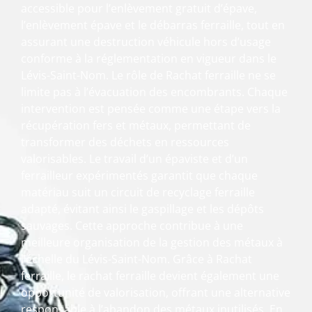
accessible pour l’enlèvement gratuit d’épave,
l’enlèvement épave et le débarras ferraille, tout en
assurant une destruction véhicule hors d’usage
conforme à la réglementation en vigueur dans le
Lévis-Saint-Nom. Le rôle de Rachat ferraille ne se
limite pas à l’évacuation des encombrants. Chaque
intervention est pensée comme une étape vers la
récupération fers et métaux, permettant de
transformer des déchets en ressources
valorisables. Le travail d’un épaviste et d’un
ferrailleur expérimentés garantit que chaque
matériau suit un circuit de recyclage ferraille
adapté, évitant ainsi le gaspillage et les dépôts
sauvages. Cette approche contribue à une
meilleure organisation de la gestion des métaux à
l’échelle du Lévis-Saint-Nom. Grâce à Rachat
ferraille, le rachat ferraille devient également une
opportunité de valorisation, offrant une alternative
responsable à l’abandon des métaux inutilisés. En