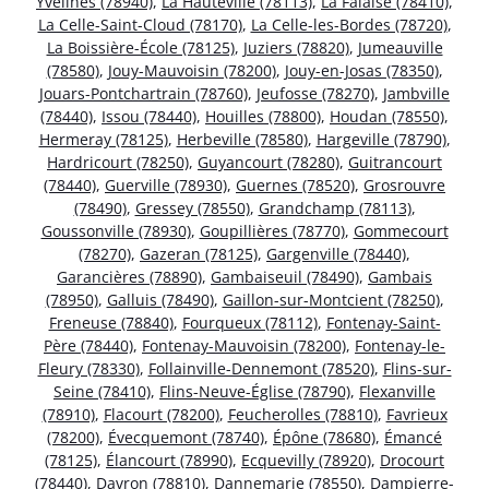
Yvelines (78940)
,
La Hauteville (78113)
,
La Falaise (78410)
,
La Celle-Saint-Cloud (78170)
,
La Celle-les-Bordes (78720)
,
La Boissière-École (78125)
,
Juziers (78820)
,
Jumeauville
(78580)
,
Jouy-Mauvoisin (78200)
,
Jouy-en-Josas (78350)
,
Jouars-Pontchartrain (78760)
,
Jeufosse (78270)
,
Jambville
(78440)
,
Issou (78440)
,
Houilles (78800)
,
Houdan (78550)
,
Hermeray (78125)
,
Herbeville (78580)
,
Hargeville (78790)
,
Hardricourt (78250)
,
Guyancourt (78280)
,
Guitrancourt
(78440)
,
Guerville (78930)
,
Guernes (78520)
,
Grosrouvre
(78490)
,
Gressey (78550)
,
Grandchamp (78113)
,
Goussonville (78930)
,
Goupillières (78770)
,
Gommecourt
(78270)
,
Gazeran (78125)
,
Gargenville (78440)
,
Garancières (78890)
,
Gambaiseuil (78490)
,
Gambais
(78950)
,
Galluis (78490)
,
Gaillon-sur-Montcient (78250)
,
Freneuse (78840)
,
Fourqueux (78112)
,
Fontenay-Saint-
Père (78440)
,
Fontenay-Mauvoisin (78200)
,
Fontenay-le-
Fleury (78330)
,
Follainville-Dennemont (78520)
,
Flins-sur-
Seine (78410)
,
Flins-Neuve-Église (78790)
,
Flexanville
(78910)
,
Flacourt (78200)
,
Feucherolles (78810)
,
Favrieux
(78200)
,
Évecquemont (78740)
,
Épône (78680)
,
Émancé
(78125)
,
Élancourt (78990)
,
Ecquevilly (78920)
,
Drocourt
(78440)
,
Davron (78810)
,
Dannemarie (78550)
,
Dampierre-