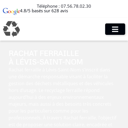
Téléphone :
07.56.78.02.30
4.8/5 basés sur 628 avis
RACHAT FERRAILLE
À LÉVIS-SAINT-NOM
Rachat ferraille à Lévis-Saint-Nom s’inscrit dans
une démarche responsable visant à faciliter la
gestion des déchets métalliques et des véhicules
hors d’usage. Le recyclage ferraille répond
aujourd’hui à des enjeux environnementaux
majeurs, mais aussi à des besoins très concrets
pour les particuliers comme pour les
professionnels. À travers Rachat ferraille, l’objectif
est de proposer une solution claire, encadrée et