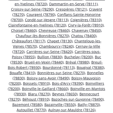
en-Yvelines (78720)
,
Dammartin-en-Serve (78111)
,
Croissy-sur-Seine (78290)
,
Crespières (78121)
,
Cravent
(78270)
,
Courgent (78790)
,
Conflans-Sainte-Honorine
(78700)
,
Condé-sur-Vesgre (78113)
,
Coignières (78310)
,
Clairefontaine-en-Yvelines (78120)
,
Civry-la-Forêt (78910)
,
Choisel (78460)
,
Chevreuse (78460)
,
Chavenay (78450)
,
Chaufour-lès-Bonnières (78270)
,
Chatou (78400)
,
Châteaufort (78117)
,
Chapet (78130)
,
Chanteloup-les-
Vignes (78570)
,
Chambourcy (78240)
,
Cernay-la-Ville
(78720)
,
Carrières-sur-Seine (78420)
,
Carrières-sous-
Poissy (78955)
,
Bullion (78830)
,
Buchelay (78200)
,
Buc
(78530)
,
Brueil-en-Vexin (78440)
,
Bréval (78980)
,
Breuil-
Bois-Robert (78930)
,
Bourdonné (78113)
,
Bougival (78380)
,
Bouafle (78410)
,
Bonnières-sur-Seine (78270)
,
Bonnelles
(78830)
,
Boissy-sans-Avoir (78490)
,
Boissy-Mauvoisin
(78200)
,
Boissets (78910)
,
Bois-d’Arcy (78390)
,
Boinvilliers
(78200)
,
Boinville-le-Gaillard (78660)
,
Boinville-en-Mantois
(78930)
,
Blaru (78270)
,
Beynes (78650)
,
Bennecourt
(78270)
,
Béhoust (78910)
,
Bazoches-sur-Guyonne (78490)
,
Bazemont (78580)
,
Bazainville (78550)
,
Bailly (78870)
,
Autouillet (78770)
,
Aulnay-sur-Mauldre (78126)
,