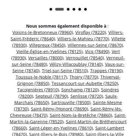
Nous sommes également disponible à
:
Voisins-le-Bretonneux (78960)
,
Viroflay (78220)
,
Villiers-
Saint-Fréderic (78640)
,
Villiers-le-Mahieu (78770)
,
Villette
(78930)
,
Villepreux (78450)
,
Villennes-sur-Seine (78670)
,
Vieille-Église-en-Yvelines (78125)
,
Vicq (78490)
,
Vert
(78930)
,
Versailles (78000)
,
Vernouillet (78540)
,
Verneuil-
sur-Seine (78480)
,
Vélizy-Villacoublay (78140)
,
Vaux-sur-
Seine (78740)
,
Triel-sur-Seine (78510)
,
Trappes (78190)
,
Toussus-le-Noble (78117)
,
Thoiry (78770)
,
Thiverval-
Grignon (78850)
,
Tessancourt-sur-Aubette (78250)
,
Tacoignières (78910)
,
Sonchamp (78120)
,
Soindres
(78200)
,
Septeuil (78790)
,
Senlisse (78720)
,
Saulx-
Marchais (78650)
,
Sartrouville (78500)
,
Sainte-Mesme
(78730)
,
Saint-Rémy-l’Honoré (78690)
,
Saint-Rémy-lès-
Chevreuse (78470)
,
Saint-Nom-la-Bretêche (78860)
,
Saint-
Martin-la-Garenne (78520)
,
Saint-Martin-de-Bréthencourt
(78660)
,
Saint-Léger-en-Yvelines (78610)
,
Saint-Lambert
(78470)
,
Saint-Illiers-le-Bois (78980)
,
Saint-Illiers-la-Ville