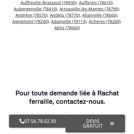
Auffreville-Brasseuil (78930)
,
Auffargis (78610)
,
Aubergenville (78410)
,
Arnouville-lès-Mantes (78790)
,
Andrésy (78570)
,
Andelu (78770)
,
Allainville (78660)
,
Aigremont (78240)
,
Adainville (78113)
,
Achères (78260)
,
Ablis (78660)
Pour toute demande liée à Rachat
ferraille, contactez-nous.
07.56.78.02.30
DEVIS
GRATUIT