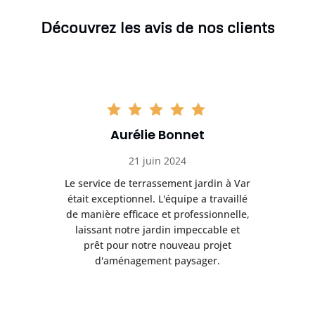
Découvrez les avis de nos clients
Aurélie Bonnet
21 juin 2024
à Var
Le service de terrassement jardin à Var
Le s
illé
était exceptionnel. L'équipe a travaillé
éta
lle,
de manière efficace et professionnelle,
de 
et
laissant notre jardin impeccable et
l
t
prêt pour notre nouveau projet
d'aménagement paysager.